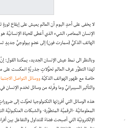
لا يخفى على أحدٍ اليوم أن العالم يعيش على إيقاع ثورةٍ ت
الإنسان المعاصر، الشيء الذي أعطى للحياة الإنسانيَّة هوي
الهاتف الذكيُّ (سمارت فون) إلى عضوٍ بيولوجيٍّ جديدٍ تس
وبالنظر الى نمط عيش الإنسان الجديد، يمكننا القول: إنَّ 
لهذا التطوُّر عرف العالم تحوُّلاتٍ جذريَّةٍ انعكست على مختل
خاصة مع ظهور الهواتف الذكيَّة
ووسائل التواصل الاجتماع
والتأثير السيبرانيِّ وما وفَّرته من وسائل تخدم الإنسان في
هذه الوسائل التي أفرزتها التكنولوجيا تحوَّلت إلى ضروراتٍ 
المعلوماتيَّة -الرقميَّة المتطوِّرة- والشبكات العنكبوتيَّة
الإلكترونيَّة التي أصبحت فضاءً للتداول والتفاعل بين أفر