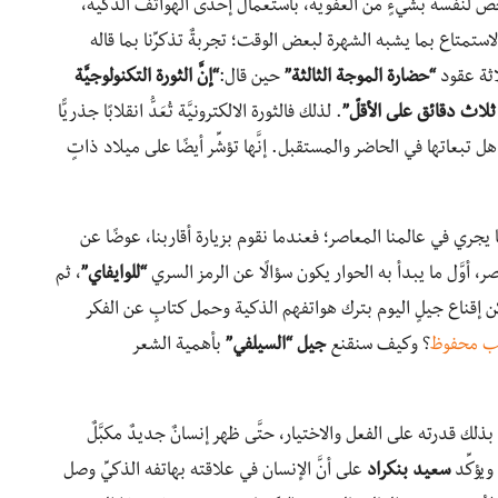
لشخص لنفسه بشيءٍ من العفوية، باستعمال إحدى الهواتف الذكيَّة،
استمتاع بما يشبه الشهرة لبعض الوقت؛ تجربةٌ تذكرِّنا بما قاله
اثة عقود
“حضارة الموجة الثالثة”
حين قال:
“إنَّ الثورة التكنولوجيَّة
لاث دقائق على الأقلّ”
. لذلك فالثورة الالكترونيَّة تُعَدُّ انقلابًا جذريًّا
ل تبعاتها في الحاضر والمستقبل. إنَّها تؤشِّر أيضًا على ميلاد ذاتٍ
ما يجري في عالمنا المعاصر؛ فعندما نقوم بزيارة أقاربنا، عوضًا عن
 أوَّل ما يبدأ به الحوار يكون سؤالًا عن الرمز السري
“للوايفاي”
، ثم
 إقناع جيلٍ اليوم بترك هواتفهم الذكية وحمل كتابٍ عن الفكر
ب محفوظ
؟ وكيف سنقنع
جيل
“السيلفي”
بأهمية الشعر
ا بذلك قدرته على الفعل والاختيار، حتَّى ظهر إنسانٌ جديدٌ مكبَّلٌ
ويؤكِّد
سعيد بنكراد
على أنَّ الإنسان في علاقته بهاتفه الذكيِّ وصل