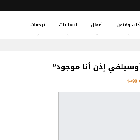
داب وفنون
أعمال
انسانيات
ترجمات
 أوسيلفي إذن أنا موجود”
1٬490