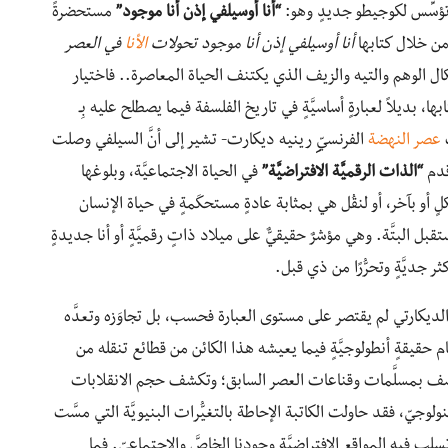
ؤسِّس لكوجيطو جديدٍ وهو:
“أنا أوسيلفي إذن أنا موجود”
مستحضرةً
 من خلال كتابها
أنا أوسيلفي إذن أنا موجود تحولات
الأنا
في العصر
ال الوهم والتيه والزيف الذي يكتنف الحياة المعاصرة.. فاختيار
بها، بديلاً لعبارةٍ أساسيَّةٍ في تاريخ الفلسفة فيما يصطلح عليه بِـ
عصر النهضة
الفرنسيّ
ِ
رينيه ديكارت- تشير إلى أنَّ السيلفي وصلت
 قدم
“الذات الرقميَّة الافتراضيَّة”
في الحياة الاجتماعيَّة، وبلوغها
شكلٍ أو بآخر، أو لنقُل هي بمثابة عادةٍ مستحكَمةٍ في حياة الإنسان
بل البتَّة. وهي مؤشرٌ حقيقيٌّ على ميلاد ذاتٍ رقميَّةٍ أو أنا جديدةٍ
ر جديَّةٍ وتحرُّرًا من ذي قبل.
الديكارتي لم يقتصر على مستوى العبارة فحسب، بل تجاوَزه وتعدَّه
أمام حقيقةٍ أنطولوجيَّةٍ فيما يعيشه هذا الكائن من قطائع تنقله من
ّةً تعصف بمسلَّمات وقناعات العصر السابق؛ وتكشف حجم الانقلابات
نولوجيّ، فقد حاولت الكاتبة الإحاطة بالتغيُّرات البنيويَّة التي مسَّت
لب فيه المواقع الافتراضيَّة وجودنا الخاصَّ والاجتماعيّ. فما