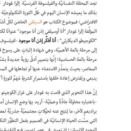
نجد المحللة النفسانيَّة والفيلسوفة الفرنسيَّة
إلزا غودار
ت
بذلك ما يعيشه الإنسان اليوم في ظلِّ الثورة التكنولوجيَّة
الافتراضي
؛ فموضوع الكتاب هو
السيلفي
الحاضن لكلِّ أشك
المؤلِّفة
إلزا غودار “أنا أوسيلفي إذن أنا موجود” عنوانًا لكتا
“الكوجيطو الديكارتي” :
أنا أفكِّر إذن أنا موجود
-لفيلسوف
إلى مرحلة ٍبالغة الأهميَّة، وهي شهادة إثباتٍ على رسوخ
مرحلةً بالغة الحساسية؛ إنَّها بتعبيرٍ أدقَّ رؤيةٌ جديدةٌ ب
المعاصر، بحيث يتعذَّز الاستغناء عنها أو تجاهلها في المستق
ينبغي ويُفترَض إعادة خلقها باستمرارٍ كشرطٍ مُهمٍّ لثورةٍ أكث
إنَّ هذا التحوير الذي قامت به غودار على غرار الكوجيتو 
-باعتباره محاولةً جادَّةً وعمليَّة- أريد بها وضع الإنسان 
براديغمٍ لآخر، ما يُنتِج عنه تحوُّلاتٍ مجتمعيَّةً جذريَ
التي مسَّت الحياة الإنسانيَّة في الصميم بفعل التطوُّر التك
الوجود الإنسانيّ؛ إذ نعيش في عصرٍ تهيمن فيه التقنية وتس