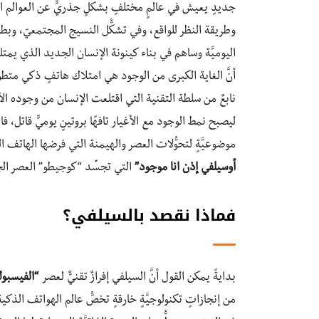
جديدٍ يعيش في عالمٍ مختلفٍ بشكلٍ جذريٍّ عن العوالم الواقع
وطريقة النظر للواقع، وفي تشكُّل النسيج المجتمعيّ، وبطب
اليوميَّة وساهم في بناء كينونة الإنسان الجديد الذي يمتلك ه
أنَّ الغاية الكبرى من الوجود هي امتلاك هاتفٍ ذكي متطوِرٍ
نابعٌ من سلطة التقنية التي اقتلعت الإنسان من وجوده الأ
ليصبح نمط الوجود مع الأغيار تافهًا بروتينٍ يوميٍّ قاتل
موضوعيَّةٍ لتحوُّلات العصر والهيمنة التي فرضها الهاتف الذكي
أوسيلفي إذن انا موجود”
التي تجسِّد “كوجيطو” العصر ال
فماذا نقصد بالسيلفي؟
بدايةً يمكن القول أنَّ السيلفي إفرازٌ تقنيٌّ لعصر
“الفيسبوك
من إنجازاتٍ تكنولوجيَّةٍ خارقةٍ تخصُّ عالم الهواتف الذكية