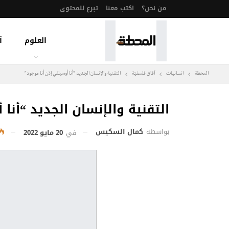
من نحن؟
اكتب معنا
تبرع للمحتوى
العلوم
آ
المحطة
انسانيات
آفاق فلسفيّة‎
التقنية والإنسان الجديد “أنا أوسيلفي إذن أنا موجود”
التقنية والإنسان الجديد “أنا
بواسطة
كمال السكيس
في
20 مايو 2022