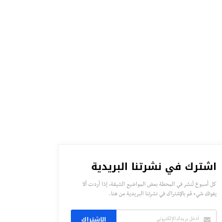
اشترك في نشرتنا البريدية
كل أسبوع تُنشر في المحطة بعض المواضيع الشيقة، إذا أردت ألا
يفوتك شيء قم بالإشتراك في نشرتنا البريدية من هنا.
الاشتراك