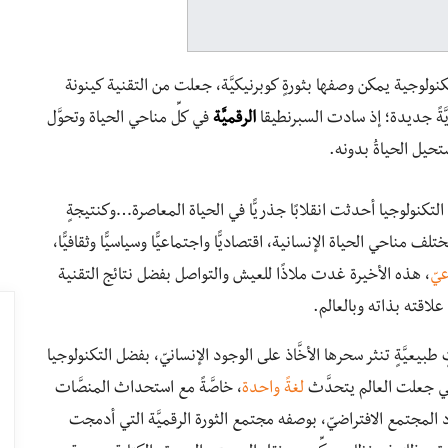
كنولوجية يمكن وصفها بثورةٍ كوبرنيكيَّة، جعلت من التقنية كينونة
َّةً جديدة؛ إذ سادت السبرنطيقا
الرقميَّة
في كلِّ مناحي الحياة وتحوَّل
تحيل الحياةُ بدونه.
التكنولوجيا أحدثت انقلابًا جذريًّا في الحياة المعاصرة…وكنتيجةٍ
ف مناحي الحياة الإنسانية، اقتصاديًّا واجتماعيًّا وسياسيًّا وثقافيًّا،
يّ
، هذه الأخيرة غدت ملاذًا للعيش والتواصل بفضل نتائج التقنية
 علاقته بذاته وبالعالم.
طبيعيَّةٍ تنثر سحرها الأخَّاذ على الوجود الإنسانيّ، بفضل التكنولوجيا
 التي جعلت العالم يتحدَّث
لغةً واحدة
، خاصَّةً مع استحداث المنصَّات
اد المجتمع الافتراضيّ، بوصفه مجتمع الثورة الرقميَّة التي أدمجت