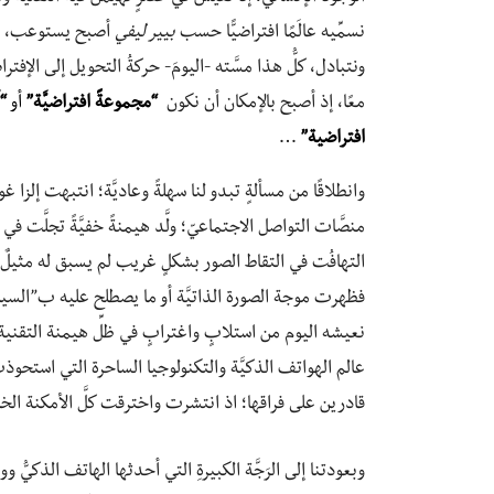
نسمِّيه عالَمًا افتراضيًّا حسب
بيير ليفي
أصبح يستوعب، تقري
ونتبادل، كلُّ هذا مسَّته -اليومَ- حركةُ التحويل إلى الإف
معًا، إذ أصبح بالإمكان أن نكون
“مجموعةً افتراضيَّة”
أو
“
افتراضية”
…
وانطلاقًا من مسألةٍ تبدو لنا سهلةً وعاديَّة؛ انتبهت إلزا 
منصَّات التواصل الاجتماعيّ؛ ولَّد هيمنةً خفيَّةً تجلَّت ف
التهافُت في التقاط الصور بشكلٍ غريب لم يسبق له مثيلٌ
فظهرت موجة الصورة الذاتيَّة أو ما يصطلح عليه ب”السيلفي”
نعيشه اليوم من استلابٍ واغترابٍ في ظلِّ هيمنة التقنية؛ م
عالم الهواتف الذكيَّة والتكنولوجيا الساحرة التي استحوذ
قادرين على فراقها؛ اذ انتشرت واخترقت كلَّ الأمكنة الخاصَّ
وبعودتنا إلى الرَجَّة الكبيرةِ التي أحدثها الهاتف الذكيُّ 