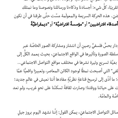
بًا، كلَّ شيء: أجسادنا وذكاءنا ورسائلنا ونصوصنا وما نمتلك
تراضيّ. هذه الحركة السريعة والمعولَمة مسَّت حتَّى طرقنا في أن نكون
أصدقاء افتراضيين”
أو
“مؤسسةً افتراضيَّة”
أو
“ديمقراطيَّةً
غودار بحسٍّ فلسفيٍّ رصينٍ أن انتشار ومشاركة الصور الخاصَّة عبر
ي سلطة الصورة وتأثيرها في الواقع الاجتماعيّ، بحيث يعمد الكلُّ إلى
 بغيَّة تسريع وتيرة نشرها في مختلف مواقع التواصل الاجتماعي..
 التي أصبحت نمطًا لوجود الكائن المعاصر، وتعبيرًا واقعيًّا عمَّا
ا أدَّى إلى ترسيخ قناعةٍ نظريَّةٍ مفادها أننا نعيش في عالمٍ جديد؛
ت على حياتنا ووقتنا؛ وصارت ثقافةً تسكنُنا على نحوٍ غريب، ولم نعد
ة والعامَّة.
ووسائل التواصل الاجتماعيّ، يمكن القول: إنَّنا نشهد اليوم بروز جيلٍ