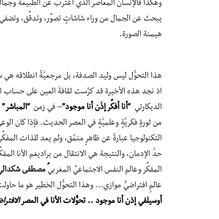
وهكذا فالإنسان المعاصر الذي اغترب عن الطبيعة وجماليَّ
يبحث عن الجمال من وراء شاشاتٍ تصوِّر، وتدقِّق، وتضفي على
هيمنة الصورة.
هذا التحوُّل ليس وليد الصدفة، بل مرجعيَّةُ انطلاقه هي
اذ نجد هذه الأخيرة قد كرَّست ثقافةَ العين على حساب ثقا
الديكارتي
“أنا أفكِّر إذَن أنا موجود”
–
في زمن
“المباشر”
من ثورةٍ فكريَّةٍ وعلميَّةٍ في العصر الحديث. فإذا كان الو
التكنولوجيا عبارةً عن ظاهرٍ منمَّق، ولم يعد للذات المفكِ
حدَّ الإدمان، والنتيجة هي الانتقال من براديغم الأنا المفكِّرة-
المفكِّر وعالم النفس الاجتماعيِّ المغربي
ِّ مصطفى شكدالي
عالمٍ افتراضيٍّ موازي… وهذا التحوُّل الخطير هو ما حاول
أوسيلفي إذن أنا موجود .. تحوُّلات الأنا في العصر
الافتراض