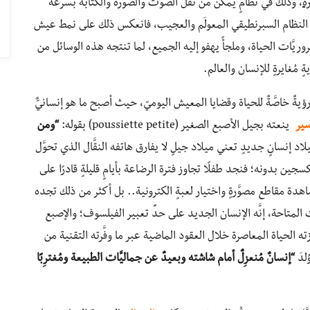
ة
، وذلك في نظامٍ يمكِّن من نقل الصوت والصورة والكتابة بسرعة
هذا النظام السبرنطيقي المعولَم والعجيب، فانعكس ذلك على نمط عيش
يَّات الحياة، وملجأً يهفو إليه الجميع، لما تنتجه هذه الوسائل من
 مُغايرةٍ للإنسان والعالم.
 ورؤيةٌ خاصَّةٌ للحياة وقضايا المعيش اليوميّ، حيث أصبح ما هو إنسانيٌّ
ير
ينعته بجيل الأصبع الصغير (poussiette petite) بقوله:
“ومن
لاد إنسانٍ جديدٍ تعني ميلاد جيلٍ لا يفارق هاتفه النقَّال الذي تحوَّل
جين بدونه؛ فنجد طفلًا تجاوز فترة الرضاعة بأيامٍ قليلةٍ قادرًا على
ة مقاطع مصوَّرةٍ واختيار لعبةٍ الكترونية.. بل أكثر من ذلك تجده
ات المتاحة، إنَّه الإنسان الجديد على حدِّ تعبير الفيلسوف؛ والإصبع
 الحياة المعاصرة خلال العقود الماضية عبر ما وفَّرته التقنية من
ِدَ
“إنسانٌ مُنعزِلٌ أمام شاشته وبعيدٌ عن جماليَّات الطبيعة ومُغترِبًا