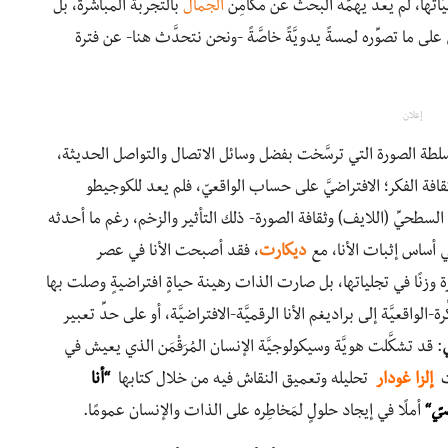
اتها، لم يعد يهمُّه البحث عن مكامِن
الجمال
بالتجربة المباشرة، بل
 ما تصوِّره لمسةً يدويَّةً خاصَّةً -ونحن نتحدَّث هنا- عن فترة
إعلان
 سلطة الصورة التي ترسَّخت بفضل وسائل الاتصال والتواصل الحديثة،
فة الفكر؛ الافتراضيَّ على حساب الواقعيّ، فلم يعد للكوجيطو
السطحيِّ (اللايف) وثقافة الصورة- ذلك التأثير والزخم، رغم ما أحدثه
عي أساس إثبات الأنا، مع
ديكارت
، فقد أصبحت الأنا في عصر
ّرة وزنًا في تجلياتها، بل صارت الذات رهينة حياةٍ افتراضيةٍ وصلت بها
الواقعيَّة إلى براديغم الأنا الرقميَّة-الافتراضيَّة، أو على حدِّ تعبير
: قد تشكَّلت هويَّة وسيكولوجيَّة الإنسان المُرَقْمَن الذي يعيش في
ت
إلزا غودار
تحليله وتعميق النقاش فيه من خلال كتابها
“أنا
يّ
“
أملًا في إيجاد حلولٍ لمَخاطِره على الذات والإنسان عمومًا.