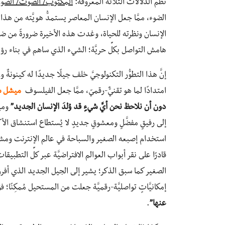
نظم الدلالات الثلاثة المعروفة:
المكتوب/ الصوت/ الصور
الضوء، ممَّا جعل الإنسان المعاصر يستمدُّ هويَّته من 
الإنسان ونظرته للحياة، وغدت هذه الأخيرة ضرورةً من ضرور
هامش التواصل بكلِّ حريَّة؛ الشيء الذي ساهم في بناء رؤيةٍ
إنَّ هذا التطوُّر التكنولوجيَّ خلف جيلًا جديدًا له كينونةٌ
امتدادًا لما هو تقنيٌّ-رقميّ، ممَّا جعل الفيلسوف
ميشل س
دون أن نلاحظ نحن أيَّ شيءٍ قد وُلِدَ الإنسان الجديد”
ومي
إلى رفيقٍ مفضَّلٍ ومعشوقٍ جديدٍ لا يُستطاع استنشاق الأكس
استخدام إصبعه الصغير والسباحة في عالم الإنترنت ومشاهد
قادرًا على نقر أبواب العوالم الافتراضيَّة عبر كلِّ التطبيق
الصغير كما سبق الذكر؛ يشير إلى الجيل الجديد الذي أفرزته
إمكانيَّاتٍ تواصليَّة-رقميَّة جعلت من المستحيل مُمكِنًا؛ فوُل
عنها”
.