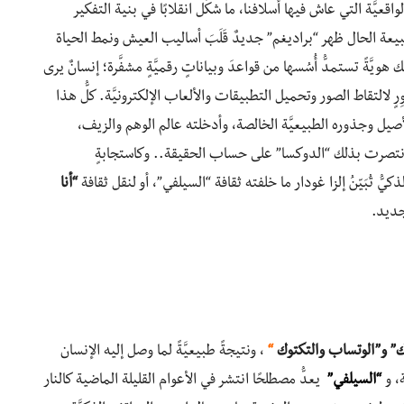
يَّة التي عاش فيها أسلافنا، ما شكَّل انقلابًا في بنية التفكير
يعة الحال ظهر “براديغم” جديدٌ قَلَبَ أساليب العيش ونمط الحياة
ويَّةً تستمدُّ أُسُسها من قواعدَ وبياناتٍ رقميَّةٍ مشفَّرة؛ إنسانٌ يرى
 لالتقاط الصور وتحميل التطبيقات والألعاب الإلكترونيَّة. كلُّ هذا
صيل وجذوره الطبيعيَّة الخالصة، وأدخلته عالم الوهم والزيف،
، فانتصرت بذلك “الدوكسا” على حساب الحقيقة.. وكاستجابةٍ
ُّ تُبَيّنُ إلزا غودار ما خلفته ثقافة “السيلفي”، أو لنقل ثقافة
“أنا
جديد.
” و”الوتساب والتكتوك
“
، ونتيجةً طبيعيَّةً لما وصل إليه الإنسان
، و
“السيلفي”
يعدُّ مصطلحًا انتشر في الأعوام القليلة الماضية كالنار