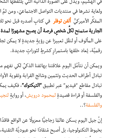
في الهشيم، ويدلُّ على الصورة الذاتيَّة التي يلتقطها ا
ولغاية نشرها في منتديات التواصل الاجتماعيّ، ومن ثمَّ ال
المفكِّر الأميركيُّ
ألفن توفلر
في كتابٍ أصدره قبل نحو ثل
الجارية ستمنح لكلِّ شخصٍ فرصة أن يصبح مشهورًا لمدة ث
على المألوف أو لنقُل تعبيرًا عن رؤيةٍ جديدةٍ لا يمكن تجاه
رقميَّة، يُعاد خلقها باستمرارٍ كشرطٍ لثوراتٍ جديدة.
ويمكن أن نتأمَّل اليوم علاقتنا بهاتفنا الذكيِّ لكي نفهم 
تبادل أطراف الحديث وتثمين وشائج القرابة وتقوية الأواصر،
تبادل مقاطع “فيديو” عبر تطبيق
“التيكتوك”
، فكيف يمكن
والفلسفة أو قراءة قصيدةٍ
لمحمود درويش
، أو روايةٍ
لنجي
والفلسفة
؟..
إنَّ جيل اليوم يسكن عالمًا زجاجيًّا معزولًا عن الواقع فاقدً
بخيوط التكنولوجيا، بل أصبح مُنقادًا نحو عبوديَّة التقنية، 