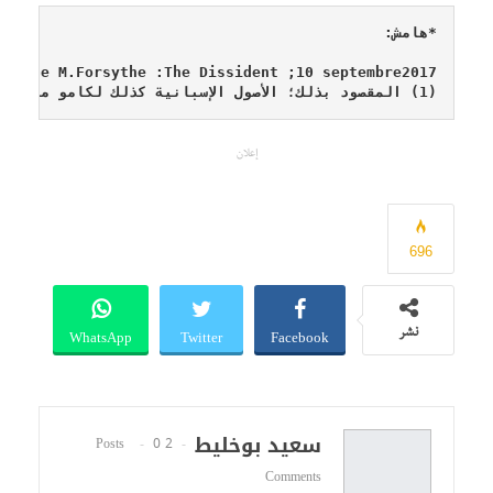
*
هامش
:
orence M.Forsythe :The Dissident ;10 septembre2017.
(
1
)
المقصود بذلك؛
الأصول الإسبانية كذلك لكامو
من جهة
إعلان
696
WhatsApp
Twitter
Facebook
نشر
سعيد بوخليط
0
2 Posts
Comments