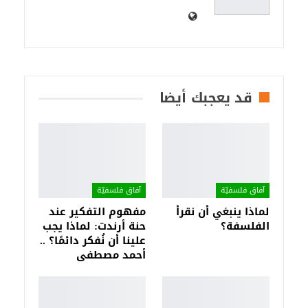
قد يعجبك أيضا
آفاق فلسفيّة‎
آفاق فلسفيّة‎
لماذا ينبغي أن نقرأ
مفهوم التفكير عند
الفلسفة؟
حنة أرندت: لماذا يجب
علينا أن نُفكر دائمًا؟ ..
أحمد مصطفى