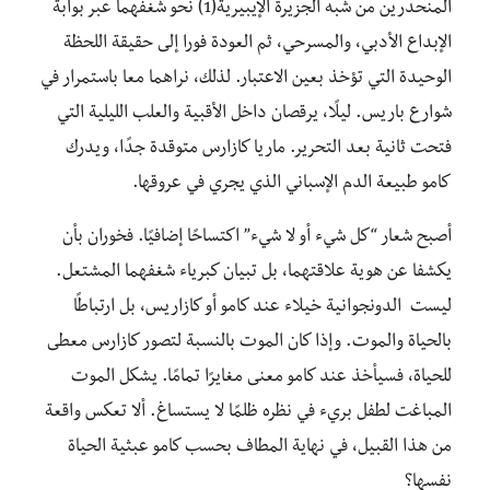
المنحدرين من شبه الجزيرة الإيبيرية(1) نحو شغفهما عبر بوابة
الإبداع الأدبي، والمسرحي، ثم العودة فورا إلى حقيقة اللحظة
الوحيدة التي تؤخذ بعين الاعتبار. لذلك، نراهما معا باستمرار في
شوارع باريس. ليلًا، يرقصان داخل الأقبية والعلب الليلية التي
فتحت ثانية بعد التحرير. ماريا كازارس متوقدة جدًا، ويدرك
كامو طبيعة الدم الإسباني الذي يجري في عروقها.
أصبح شعار “كل شيء أو لا شيء” اكتساحًا إضافيًا. فخوران بأن
يكشفا عن هوية علاقتهما، بل تبيان كبرياء شغفهما المشتعل.
ليست الدونجوانية خيلاء عند كامو أو كازاريس، بل ارتباطًا
بالحياة والموت. وإذا كان الموت بالنسبة لتصور كازارس معطى
للحياة، فسيأخذ عند كامو معنى مغايرًا تمامًا. يشكل الموت
المباغت لطفل بريء في نظره ظلمًا لا يستساغ. ألا تعكس واقعة
من هذا القبيل، في نهاية المطاف بحسب كامو عبثية الحياة
نفسها؟