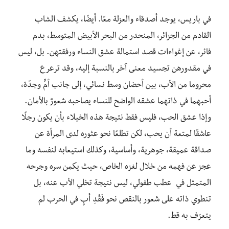
في باريس، يوجد أصدقاء والعزلة معًا. أيضًا، يكشف الشاب
القادم من الجزائر، المنحدر من البحر الأبيض المتوسط، بدم
فائر، عن إغواءات قصد استمالة عشق النساء ورفقتهن. بل، ليس
في مقدورهن تجسيد معنى آخر بالنسبة إليه، وقد ترعرع
محروما من الأب، بين أحضان وسط نسائي، إلى جانب أمٍّ وجدّة،
أحبهما في ذاتهما عشقه الواضح للنساء يصاحبه شعورٌ بالأمان.
وإذا عشق الحب، فليس فقط نتيجة هذه الخيلاء بأن يكون رجلًا
عاشقًا لمتعة أن يحب، لكن تطلعًا نحو عثوره لدى المرأة عن
صداقة عميقة، جوهرية، وأساسية، وكذلك استيعابه لنفسه وما
عجز عن فهمه من خلال لغزه الخاص، حيث يكمن سره وجرحه
المتمثل في عطب طفولي، ليس نتيجة تخلي الأب عنه، بل
تنطوي ذاته على شعور بالنقص نحو فَقْدِ أبٍ في الحرب لم
يتعرّف به قط.