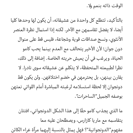
الوقت ذاته بنعم ولا.
بالتأكيد، تتطلع كل واحدة من عشيقاته، أن يكون لها وحدها كليا
أيضا، لا يفضل تقاسمهن مع الآخر. لكنه إذا استمال نظرة العنصر
الأنثوي، ونسج صداقات قوية وشجاعة، فليس قط على منوال
دون جوان؛ لأن الأخير يتحالف مع العدم بينما يحب كامو
الحياة، ويرغب في أن يعيش حريته الخاصة. إضافة إلى ذلك،
نظرا لطبيعته المتحفظة، لا يتكلم عن عشيقاته سوى نادرا. لا
يقارن بينهن، بل يحترمهن في خضم اختلافهن. ولن يكون قط
دونجوان إلا لحظة استسلامه لرغبته المباشرة أمام اللواتي نعتهن
بوصفه الجميل”الساحرات”.
ما الذي يجذب كامو حقًا إلى هذا الشكل الدونجواني، افتتان
يتقاسمه مع ماريا كازارس، ويصطلحان عليه معا
مفهوم”الدونجوانية”؟ فهل يمثل بالنسبة إليهما مرآة عراء الكائن