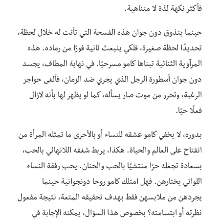
فأكثر نكهة لذة لا متناهية.
حينما يتذوق دون جوان هذه الفسحة التي تأتت له خلال لحظة،
تحديدًا لحظة صغيرة، فلكي ينبعث ثانية فورًا من رماده. هذه
المرآوية الثنائية تبناها كامو مسرحيًا. في نهاية المطاف، يجسد
دون جوان أسطورة الرجل الذي يجري ضد الزمان، فألغى حواجز
الرغبة، وتحرر من موت صار يسأله، كما لو يظهر لها بأنه لازال
فعلًا حيًا.
بدوره، لا يخفي كامو عشقه للنساء أو بالأحرى ما تمثله المرأة من
انفتاح على العالم والحياة. هكذا، يربط شغفه اللانهائي بالحب،
بسعادة تجعله حرًا منتشيًا بالحب والحنان. يحب رفقة النساء
اللواتي يختارهن. فهل امتلك كامو روحا دونجوانية حينما
يجردهن من ملابسهن فقط بهدف تحقيقه المتعة، نتيجة مفعول
نظرته أو ابتسامته؟ بخصوص هذا السؤال، يمكنه الإجابة في