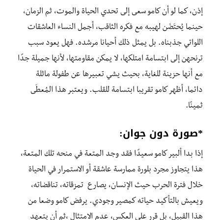
إذن، كما لو أن كامو سعى إلى تحدي الحياة والموت، ثم الزمان،
حينما يُحتَضَن لهيبه مع فكره الثاقب، أجمل النساء العاشقات
اللواتي جذبناه. بل يمثل ذلك أحيانا مرشده. فهل يعود سبب
ترنحهن إلى ابتسامة امتلكها، لا يمكن مقاومتها، لأنها جميلة جدًا
مع أنها حزينة للغاية، بحيث يشي تعبيرها عن طفولة ماثلة
دائما، أظهر كامو تقريبا ابتسامة للقلب. ويعتبر هذا المُعطَى
ثمينًا.
*
صورة دون جوان
:
إذا بدا ألبير كامو سعيدًا فقد وجد المتعة في منحه تلك المتعة،
هذا يتجاوز مجرد بلورة ممارسة عاشقة أو الاستمرار في الحياة
خلال فترة الحرب حيث الإنسان، يصارع تمزقاته، تناقضاته،
ويعيش بالتأكيد حياته كمصير وجودي. يرفض كامو وضعا من
هذا القبيل، بل قرر على العكس، عدم الامتثال ،ثم أن يتعهد