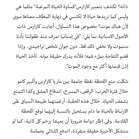
ذاته؟ تكشف بتعبير كازارس”قساوة الحياة المرعبة” مثلما هي
وليس كما نريدها حياة لا تكتسي في نهاية المطاف معناها سوى
لأن هناك موت؟ بخصوص هذا التساؤل، أجابت كازارس ذات
الأصول الاسبانية بما يلي: “في إسبانيا نعرف منذ طفولتنا بأننا
سنموت ولا نخفي ذلك قط. دون جوان شخص تراجيدي. وإذا
قضم التفاحة بملء فمه؛ فلأنه يدرك حقيقة موته. تأخذ الحياة
إذن قيمتها أكثر مع وجود الموت”.
شكلت متع اللحظة نقطة جامعة بين ماريا كازارس وألبير كامو
خلال فترة الحرب: الرقص، المسرح، اندفاع العشق وكذا التمتع
بشغف الحياة. خلال هذه الحقبة، أرغمتهما طبيعة السياق على
الارتباط بالحياة ما دام يستحيل بالنسبة إليهما توقع اللحظة
القادمة. وفي إطار دوامة ضرورة أن يعيشا بزخم كل ثانية، كما لو
ستشكل الأخيرة حقيقة منفردة، اندفع الثنائي بحماسة