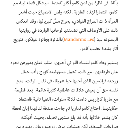
بأناة، في نظرة من لدن كامو أكثر تفحصا. سيشكل قضاء ليلة مع
كامو، انتصارا لهذه الغازية. لكنه رفض الانصياع حيث أشعر
المرأة ذات المزاج القيادي، بجرح مسَّ كبريائها، وقد انعكس
ذلك على الأوصاف التي تضمنتها لوحاتها الواردة في روايتها
المعنونة ب: (
Mandarins Les
)،الفائزة بجائزة غونكور. تتويج
أثار بشدة غضب كامو.
يستمر وفاء كامو للنساء اللواتي أحبهن، مثلما فعلن بدورهن نحوه
على طريقتهن. مع ذلك، تحمل مسؤوليته كزوج وأب حيال
زوجته فرانسين الذي أحبها حبا عميقا، في نفس الوقت، منح
نفسه حق أن يعيش علاقات عاطفية كثيرة هائمة. بعد قطيعة
مع ماريا كازاريس دامت ثلاثة سنوات، التقيا ثانية فاستعادا
حكايتهما. احتاج كامو لماريا ثم جاءت صدفة لقائهما إبان لحظة
كان يشعر خلالها بأنه قد بلغ منتهى تحمله، بحيث أنهكته
صراعات السلطة، لكن حيثيات مرض زوجته وعانى بدوره من