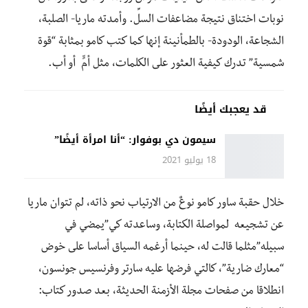
نوبات اختناق نتيجة مضاعفات السلِّ. وأمدته ماريا- الصلبة،
الشجاعة، الودودة- بالطمأنينة إنها كما كتب كامو بمثابة “قوة
شمسية” تدرك كيفية العثور على الكلمات، مثل أمٍّ أو أب.
قد يعجبك أيضًا
سيمون دي بوفوار: “أنا امرأة أيضًا”
18 يوليو 2021
خلال حقبة ساور كامو نوعٌ من الارتياب نحو ذاته، لم تتوان ماريا
عن تشجيعه لمواصلة الكتابة، وساعدته كي”يمضي في
سبيله”مثلما قالت له، حينما أرغمه السياق أساسا على خوض
“معارك ضارية”، كالتي فرضها عليه سارتر وفرنسيس جونسون،
انطلاقا من صفحات مجلة الأزمنة الحديثة، بعد صدور كتاب: