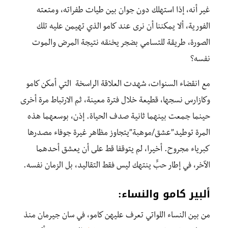
غير أنه، إذا استهلك دون جوان بين طيات طفراته، ومتعته
الفورية، ألا يمكننا أن نرى عند كامو الذي تهيمن عليه تلك
الصورة، طريقة للتسامي بضجر يخنقه نتيجة المرض والموت
نفسه؟
مع انقضاء السنوات، شهدت العلاقة الراسخة التي أمكن كامو
وكازارس نسجها، قطيعة خلال فترة معينة، ثم الارتباط مرة أخرى
حينما جمعت بينهما ثانية صدف الحياة. إذن، بوسعهما هذه
المرة توطيد”عشق/موهبة”يتجاوز مظاهر غيرة جوفاء مصدرها
كبرياء مجروح. أخيرا، لم يتوقفا قط على أن يعشق أحدهما
الآخر، في إطار حبٍّ ينتهك ليس فقط التقاليد، بل الزمان نفسه.
ألبير
كامو والنساء
:
من بين النساء اللواتي تعرف عليهن كامو، في سان جيرمان منذ