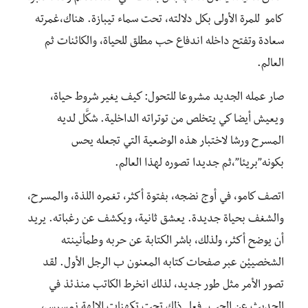
كامو للمرة الأولى بكل دلالته، تحت سماء تيبازة. هناك،غمرته
سعادة وتفتح داخله اندفاع حب مطلق للحياة، والكائنات ثم
العالم.
صار عمله الجديد مشروعا للتحول: كيف يغير شروط حياة،
ويعيش أيضا كي يتخلص من توتراته الداخلية. شكَّل لديه
المسرح ورشا لاختبار هذه الوضعية التي تجعله يحس
بكونه”بريئا”،ثم جديدا تصوره لهذا العالم.
اتصف كامو، في أوج نضجه، بفتوة أكثر، تغمره اللذة، والمسرح،
والشغف بحياة جديدة. يعشق ثانية، ويكشف عن رغباته. يريد
أن يوضح أكثر، ولذلك، باشر الكتابة عن حربه وطمأنينته
الشخصييْن عبر صفحات كتابه المعنون ب الرجل الأول. لقد
تصور الأمر مثل طور جديد، لذلك انخرط الكاتب منذئذ في
الحديث عن الحب. فعل ذلك تحت تكهنات الإلهة نمسيس،