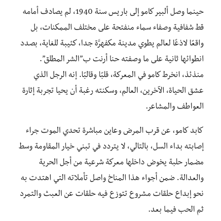
حينما وصل ألبير كامو إلى باريس سنة 1940، لم يصادف أمامه
قط شفافية وصفاء سماء منفتحة على مختلف الممكنات، بل
واقعًا لاذعًا لعالم يطوي مدينة مكفهرَّة جدا، كئيبة للغاية، بصدد
انطوائها ثانية على ما وصفته حنا أرنت ب”الشر المطلق”.
منذئذ، انخرط كامو في المعركة، قلبًا وقالبًا. إنه الرجل الذي
عشق الحياة، الآخرين، العالم، وسكنته رغبة أن يحيا تجربة إثارة
العواطف والمشاعر.
كابد كامو، عن قرب المرض وعاين مباشرة تحدي الموت جراء
إصابته بداء السل، بالتالي، لا يتردد في تبني خيار المقاومة وسط
مضمار حلبة يخوض داخلها معركة شرعية من أجل الحرية
والعدالة. ضمن أجواء هذا المناخ واصل تأملاته التي اهتدت به
نحو إبداع حلقات مشروع تتوزع فيه حلقات عن العبث والتمرد
ثم الحب فيما بعد.