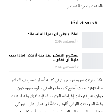
بالحديدِ مصيره الشخصي.
قد يعجبك أيضًا
لماذا ينبغي أن نقرأ الفلسفة؟
4 أغسطس 2026
مفهوم التفكير عند حنة أرندت: لماذا يجب
علينا أن نُفكر…
2 أغسطس 2026
هكذا، برزت صورة دون جوان في كتابه أسطورة سيزيف الصادر
سنة 1942. حيث أوضح كامو ما تمثله في نظره، صورة دون
جوان، عبر فتوحات إغراءاته المتواصلة، فإنه يُنهك وقد استنفد
رغبة الجميلات اللواتي أثارهن بدايةً ثم يتخلى على الفور كي