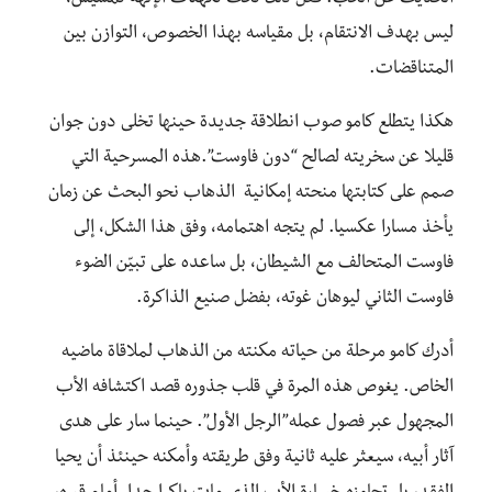
ليس بهدف الانتقام، بل مقياسه بهذا الخصوص، التوازن بين
المتناقضات.
هكذا يتطلع كامو صوب انطلاقة جديدة حينها تخلى دون جوان
قليلا عن سخريته لصالح “دون فاوست”.هذه المسرحية التي
صمم على كتابتها منحته إمكانية الذهاب نحو البحث عن زمان
يأخذ مسارا عكسيا. لم يتجه اهتمامه، وفق هذا الشكل، إلى
فاوست المتحالف مع الشيطان، بل ساعده على تبيّن الضوء
فاوست الثاني ليوهان غوته، بفضل صنيع الذاكرة.
أدرك كامو مرحلة من حياته مكنته من الذهاب لملاقاة ماضيه
الخاص. يغوص هذه المرة في قلب جذوره قصد اكتشافه الأب
المجهول عبر فصول عمله”الرجل الأول”. حينما سار على هدى
آثار أبيه، سيعثر عليه ثانية وفق طريقته وأمكنه حينئذ أن يحيا