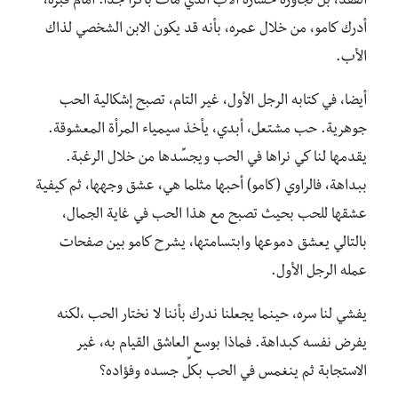
الفقد، بل تجاوزه خسارة الأب الذي مات باكرا جدا. أمام قبره،
أدرك كامو، من خلال عمره، بأنه قد يكون الابن الشخصي لذاك
الأب.
أيضا، في كتابه الرجل الأول، غير التام، تصبح إشكالية الحب
جوهرية. حب مشتعل، أبدي، يأخذ سيمياء المرأة المعشوقة.
يقدمها لنا كي نراها في الحب ويجسِّدها من خلال الرغبة.
ببداهة، فالراوي (كامو) أحبها مثلما هي، عشق وجهها، ثم كيفية
عشقها للحب بحيث تصبح مع هذا الحب في غاية الجمال،
بالتالي يعشق دموعها وابتسامتها، يشرح كامو بين صفحات
عمله الرجل الأول.
يفشي لنا سره، حينما يجعلنا ندرك بأننا لا نختار الحب ،لكنه
يفرض نفسه كبداهة. فماذا بوسع العاشق القيام به، غير
الاستجابة ثم ينغمس في الحب بكلِّ جسده وفؤاده؟