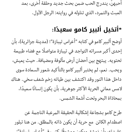
أحبهنَّ، يندرج الحب ضمن بحث جديد وحلقة أخرى، بعد
العبث والتمرد، الذي تناوله في روايته: الرجل الأول.
*
أتخيل ألبير كامو سعيدًا:
أوضح ألبير كامو في كتابه ”أعراس تيبازة”؛ (مدينة جزائرية)، بأن
إحدى أكبر مسراته التواجد في تيبازة متواصلًا مع فضاء طبيعة
تحتويه. يبتهج بين أحضان أرض مألوفة ومضيافة. حيث يعيش،
ويحب. نعم، لم يختبر ألبير كامو بالتأكيد شعور السعادة سوى
داخل هذا النور وقد اكتشف بين طياته زخم شغف سخي. هناك
لامس معاني الحرية الأكثر جوهرية، بأن يكون إنسانًا سعيدًا،
بمحاذاة البحر وتحت أشعة الشمس.
طرح كامو بشجاعة إشكالية الحقيقة المرعبة الناجمة عن
اصطدام الكائن مع حرية أن يكون ذاته بالمطلق. من هنا تبلور