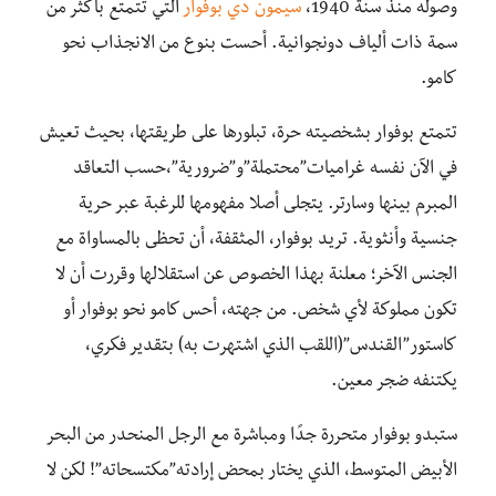
وصوله منذ سنة 1940،
سيمون دي بوفوار
التي تتمتع بأكثر من
سمة ذات ألياف دونجوانية. أحست بنوع من الانجذاب نحو
كامو.
تتمتع بوفوار بشخصيته حرة، تبلورها على طريقتها، بحيث تعيش
في الآن نفسه غراميات”محتملة”و”ضرورية”،حسب التعاقد
المبرم بينها وسارتر. يتجلى أصلا مفهومها للرغبة عبر حرية
جنسية وأنثوية. تريد بوفوار، المثقفة، أن تحظى بالمساواة مع
الجنس الآخر؛ معلنة بهذا الخصوص عن استقلالها وقررت أن لا
تكون مملوكة لأي شخص. من جهته، أحس كامو نحو بوفوار أو
كاستور”القندس”(اللقب الذي اشتهرت به) بتقدير فكري،
يكتنفه ضجر معين.
ستبدو بوفوار متحررة جدًا ومباشرة مع الرجل المنحدر من البحر
الأبيض المتوسط، الذي يختار بمحض إرادته”مكتسحاته”! لكن لا