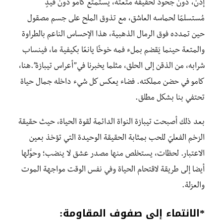
إذن، دون جحود لحقيقة متعته، يستمتع كامو دون قيدٍ
مُستسلمًا لحماسه العاشق، مع تذوق الملح على جسم مصقول
حين تمدده فوق الرمال الذهبية، هذا الإحساس الناعم بالطراوة
والمتعة حينما يَقضم بملء فمه خوخًا يانعًا بكيفية ما، فينساب
شرابه، من الذقن إلى الحلق، مثلما يخبرنا في”أعراس تيبازة”.هنا،
كامو في حضن مملكته. فضاء يعكس كل شيء داخله جمال حياة
تحتفي بنا بشكل مطلق.
بعد ذلك أصبحت تيبازة النواة الدائمة لقوة الحياة، حيث حقيقة
الزخم الفعليّ للحب بمثابة الحقيقة الوحيدة التي تؤخذ بعين
الاعتبار. لحظات، يستخلص منها مصدر عشق لا ينضب؛ وحوَّلها
أيضا إلى طريقة لاقتحام الحياة وفي نفس الوقت مواجهة الموت
والعزلة.
*
الانتماء إلى صفوف المقاومة
: