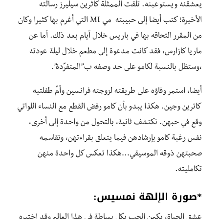
يعشقنه ويستوعبنه. تلقت الممثلة كاثرين سيليرز رسالته
الأخيرة؛ كتب أيضا إلى حبيبته مي MI التي أغرم بها كثيرا وكان
من المقرر التحاقه بها في باريس خلال أيام بعد ذلك. أما عن
ماريا كازارس، فقد كانت مدعوة إلى مطعم خلال ليلة عودته
،وستظل بالنسبة لكامو على حد وصفه ب”المتفرِّدة”.
أيضا، استمر وفاؤه على طريقته لزوجته فرانسين وأمِّ طفلتيه
كاترين وجين. هكذا يبدو بأن كامو رفض القطع مع النساء اللواتي
وقع في حبهن. نكتشف ثانية، بالتحول من واحدة إلى أخرى،
نفس رغبة كامو بإرشادهن فيما يتعلق بقراءتهن، وتقاسمه
صحبتهن ذوقه الموسيقي…هكذا تعكس كل واحدة منهن
تكامليته.
*
صورة
الإلهة نمسيس
:
عشق الحياة، يكمن الحب بكل بساطة في هذا العالم وقد اختبره