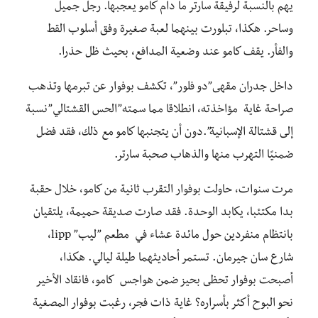
يهم بالنسبة لرفيقة سارتر ما دام كامو يعجبها. رجل جميل
وساحر. هكذا، تبلورت بينهما لعبة صغيرة وفق أسلوب القط
والفأر. يقف كامو عند وضعية المدافع، بحيث ظل حذرا.
داخل جدران مقهى”دو فلور”، تكشف بوفوار عن تبرمها وتذهب
صراحة غاية مؤاخذته، انطلاقا مما سمته”الحس القشتالي”نسبة
إلى قشتالة الإسبانية”.دون أن يتجنبها كامو مع ذلك، فقد فضل
ضمنيًا التهرب منها والذهاب صحبة سارتر.
مرت سنوات، حاولت بوفوار التقرب ثانية من كامو، خلال حقبة
بدا مكتئبا، يكابد الوحدة. فقد صارت صديقة حميمة، يلتقيان
بانتظام منفردين حول مائدة عشاء في مطعم ”ليب” lipp،
شارع سان جيرمان. تستمر أحاديثهما طيلة ليالي. هكذا،
أصبحت بوفوار تحظى بحيز ضمن هواجس كامو، فانقاد الأخير
نحو البوح أكثر بأسراره؟ غاية ذات فجر، رغبت بوفوار المصغية