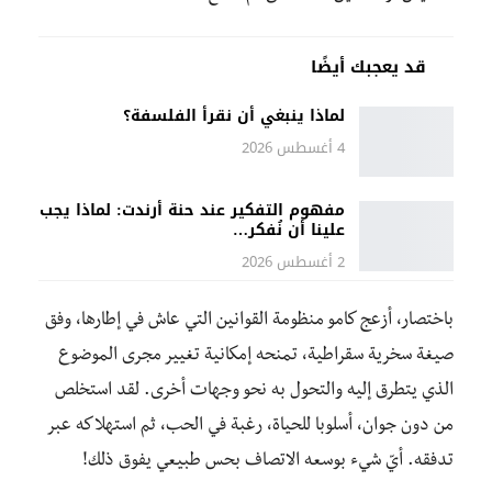
قد يعجبك أيضًا
لماذا ينبغي أن نقرأ الفلسفة؟
4 أغسطس 2026
مفهوم التفكير عند حنة أرندت: لماذا يجب
علينا أن نُفكر…
2 أغسطس 2026
باختصار، أزعج كامو منظومة القوانين التي عاش في إطارها، وفق
صيغة سخرية سقراطية، تمنحه إمكانية تغيير مجرى الموضوع
الذي يتطرق إليه والتحول به نحو وجهات أخرى. لقد استخلص
من دون جوان، أسلوبا للحياة، رغبة في الحب، ثم استهلاكه عبر
تدفقه. أيّ شيء بوسعه الاتصاف بحس طبيعي يفوق ذلك!