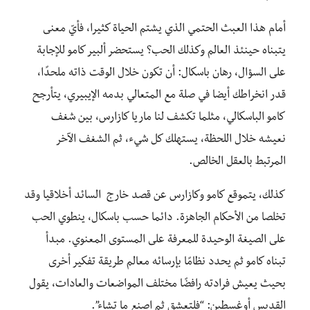
أمام هذا العبث الحتمي الذي يشتم الحياة كثيرا، فأيّ معنى
يتبناه حينئذ العالم وكذلك الحب؟ يستحضر ألبير كامو للإجابة
على السؤال، رهان باسكال: أن تكون خلال الوقت ذاته ملحدًا،
قدر انخراطك أيضا في صلة مع المتعالي بدمه الإيبيري، يتأرجح
كامو الباسكالي، مثلما تكشف لنا ماريا كازارس، بين شغف
نعيشه خلال اللحظة، يستهلك كل شيء، ثم الشغف الآخر
المرتبط بالعقل الخالص.
كذلك، يتموقع كامو وكازارس عن قصد خارج السائد أخلاقيا وقد
تخلصا من الأحكام الجاهزة. دائما حسب باسكال، ينطوي الحب
على الصيغة الوحيدة للمعرفة على المستوى المعنوي. مبدأ
تبناه كامو ثم يحدد نظامًا بإرسائه معالم طريقة تفكير أخرى
بحيث يعيش فرادته رافضًا مختلف المواضعات والعادات، يقول
القديس أوغسطين: “فلتعشق ثم اصنع ما تشاء”.