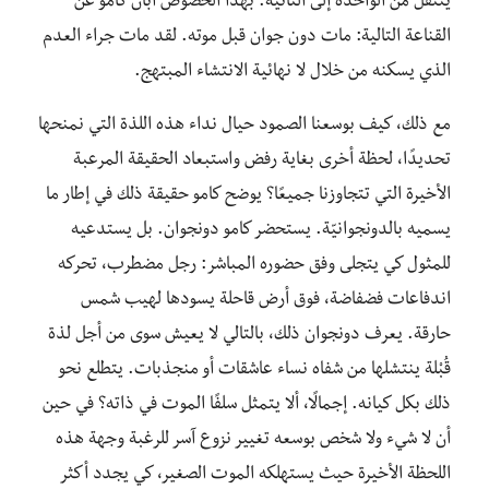
ينتقل من الواحدة إلى الثانية. بهذا الخصوص أبان كامو عن
القناعة التالية: مات دون جوان قبل موته. لقد مات جراء العدم
الذي يسكنه من خلال لا نهائية الانتشاء المبتهج.
مع ذلك، كيف بوسعنا الصمود حيال نداء هذه اللذة التي نمنحها
تحديدًا، لحظة أخرى بغاية رفض واستبعاد الحقيقة المرعبة
الأخيرة التي تتجاوزنا جميعًا؟ يوضح كامو حقيقة ذلك في إطار ما
يسميه بالدونجوانيّة. يستحضر كامو دونجوان. بل يستدعيه
للمثول كي يتجلى وفق حضوره المباشر: رجل مضطرب، تحركه
اندفاعات فضفاضة، فوق أرض قاحلة يسودها لهيب شمس
حارقة. يعرف دونجوان ذلك، بالتالي لا يعيش سوى من أجل لذة
قُبْلة ينتشلها من شفاه نساء عاشقات أو منجذبات. يتطلع نحو
ذلك بكل كيانه. إجمالًا، ألا يتمثل سلفًا الموت في ذاته؟ في حين
أن لا شيء ولا شخص بوسعه تغيير نزوع آسر للرغبة وجهة هذه
اللحظة الأخيرة حيث يستهلكه الموت الصغير، كي يجدد أكثر