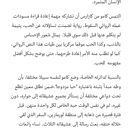
الإنسان المتمرد.
التمس كامو من كازارس أن تشاركه مهمة إعادة قراءة مسودات
عمله الروائي السقوط. رواية تضمنت تساؤلاته عن الحب، يتيمة
لم يتكلم عنها قبل ذلك سوى قليلا. يمثل شعور الإحساس
بالذنب، وكذا الحب موقعا مركزيا بين طيات هذا النص الروائي،
كما لو تطلب منه الأمر إعادة طرحهما، حتى يوضح بشكل أفضل
مفهومه للحب.
بالنسبة لدائرته الخاصة، وضع كامو لنفسه سبيلا مختلفا، بأن
وطد مبدأ يثبته باعتباره ”حبا مزدوجا”.ضمن نطاق معين تطلع
تحت دواعي مختلفة أن يستأثر بجميع عشيقاته إلى جواره، دون
غيره، ثم في نفس الوقت حبه الخاص لكل واحدة منهن. قبل
فترة قصيرة من ذهابه إلى منطقة لورمارين، السفر الذي لقي
خلاله حتفه، بعث رسالة إلى عشيقاته الثلاث. نساء رائعات