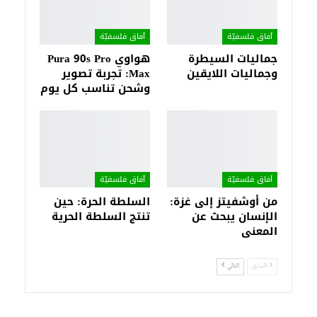
آفاق فلسفيّة‎
آفاق فلسفيّة‎
جماليات السيطرة
هواوي Pura 90s Pro
وجماليات اللايقين
Max: تجربة تصوير
وشحن تناسب كل يوم
آفاق فلسفيّة‎
آفاق فلسفيّة‎
من أوشفيتز إلى غزة:
السلطة الحرة: حين
الإنسان يبحث عن
تنتج السلطة الحرية
المعنى
السابق
التالي