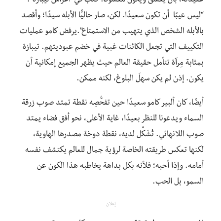
عقيدته، بأن يَعشق ويكون معشوقًا. كتب في”أعراس تيبازة”:
“ليس عيبًا أن تكون سعيدًا. لكن، صار حاليًّا الأبله سيدًا؛ وأقصد
بالأبله الشخص الذي يتهيب من الاستمتاع”.يرفض كامو عمليات
التكييف التي تجعل الكائنات غبية في خضم عبوديتهم. تيبازة
بمثابة مِرآة تتأمل حقيقة العالم حيث يظهر الجميع إمكانية أن
يكون. إذن لم يكن سهلَ البلوغ، لكنه ممكن.
أيضًا، كان ألبير كامو سعيدًا حين تفحُّصِه نقطة تمتد صوب زرقة
السماء ويدعونا للنظر بعيدًا، غاية الأعلى، نحو أفق فضاء يمتد
صوب اللانهائي. تُشَكِّل لديه، نقطة دوخة مصدرها الهاوية،
لكنها تعكس طريقته الخاصة لرؤية جمال للعالم يكتشف نفسه
أمامه. وإذا أحبه؛ فلأنه بكل بداهة يخاطبه هذا الكون عن
السمو، بل الحب.
إعلان