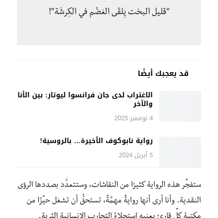
“قليل البخت يِلقَى العَضْم في الكِرشَة”!
قد يعجبك أيضًا
الاغتراب لدى جان فرانسوا ليوتار: بين الأنا
والآخر
4 نوفمبر 2025
رواية نابوكوف الأخيرة… بالروسية!
5 أبريل 2024
ستفجِّر هذه الرواية كثيرًا من النقاشات، وستتعدَّد بصددها الرؤى
النقدية. وأنا أرى أنها روايةٌ مهمَّةٌ، تستحقُّ أن تشغل حيِّزًا من
مكتبةِ كلِّ قارئٍ يعنيه استجلاءُ التجارب الإنسانية الثرية.