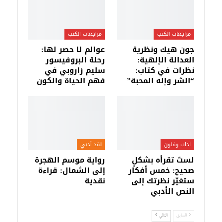
مراجعات الكتب
مراجعات الكتب
جون هيك ونظرية
عوالم لا حصر لها:
العدالة الإلهية:
رحلة البروفيسور
نظرات في كتاب:
سليم زاروبي في
“الشر وإله المحبة”
فهم الحياة والكون
آداب وفنون
نقد أدبي
لستَ تقرأه بشكلٍ
رواية موسم الهجرة
صحيح: خمس أفكار
إلى الشمال: قراءة
ستغيّر نظرتك إلى
نقدية
النص الأدبي
السابق
التالي