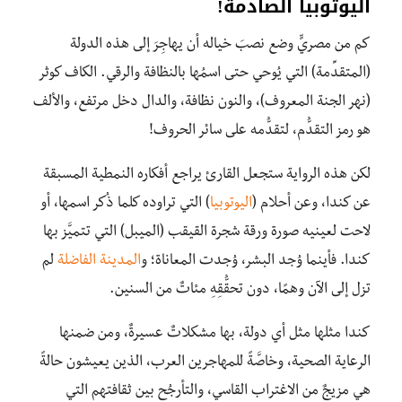
اليوتوبيا الصادمة
!
كم من مصريٍّ وضع نصبَ خياله أن يهاجِرَ إلى هذه الدولة
(المتقدِّمة) التي يُوحي حتى اسمُها بالنظافة والرقي. الكاف كوثر
(نهر الجنة المعروف)، والنون نظافة، والدال دخل مرتفع، والألف
هو رمز التقدُّم، لتقدُّمه على سائر الحروف!
لكن هذه الرواية ستجعل القارئ يراجع أفكاره النمطية المسبقة
عن كندا، وعن أحلام (
اليوتوبيا
) التي تراوده كلما ذُكر اسمها، أو
لاحت لعينيه صورة ورقة شجرة القيقب (الميبل) التي تتميَّز بها
كندا. فأينما وُجد البشر، وُجدت المعاناة؛ و
المدينة الفاضلة
لم
تزل إلى الآن وهمًا، دون تحقُّقِهِ مئاتٌ من السنين.
كندا مثلها مثل أي دولة، بها مشكلاتٌ عسيرةٌ، ومن ضمنها
الرعاية الصحية، وخاصَّةً للمهاجرين العرب، الذين يعيشون حالةً
هي مزيجٌ من الاغتراب القاسي، والتأرجُح بين ثقافتهم التي