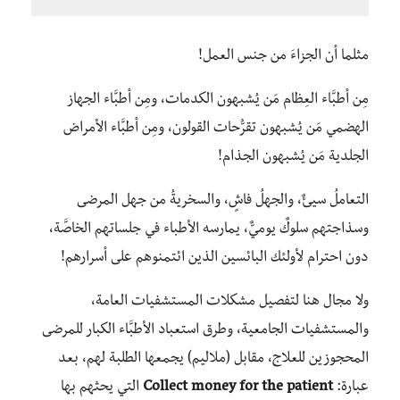
مثلما أن الجزاءَ من جنس العمل!
مِن أطبَّاء العِظام مَن يُشبهون الكدمات، ومِن أطبَّاء الجهاز
الهضمي مَن يُشبهون تقرُّحات القولون، ومِن أطبَّاء الأمراض
الجلدية مَن يُشبهون الجذام!
التعاملُ سيئٌ، والجهلُ فاشٍ، والسخريةُ من جهل المرضى
وسذاجتهم سلوكٌ يوميٌّ، يمارسه الأطباء في جلساتهم الخاصَّة،
دون احترام لأولئك البائسين الذين ائتمنوهم على أسرارهم!
ولا مجال هنا لتفصيل مشكلات المستشفيات العامة،
والمستشفيات الجامعية، وطرق استعباد الأطبَّاء الكبار للمرضى
المحجوزين للعلاج، مقابل (ملاليم) يجمعها الطلبة لهم، بعد
عبارة:
Collect money for the patient
التي يحثهم بها