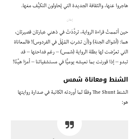
هاجروا عنها، والثقافة الجديدة التي يُحاولون التكيُّف معَها.
إعلان
حين أتممتُ قراءة الرواية، تردَّدَتْ في ذهني عبارتان قصيرتان،
هما: (أشواك الجنة) و(أن تشربَ المُهْلَ في الفردوس)! فالمعاناة
التي تعرَّضت لها بطلة الرواية (شمس) – رغم فداحتها – قد
تبدو – إذا قورنت بما نعيشه يوميًّا في مستشفياتنا – أمرًا هيِّنًا!
الشنط ومعاناة شمس
الشنط The Shunt وفقًا لما أوردته الكاتبة في صدارة روايتها
هو: