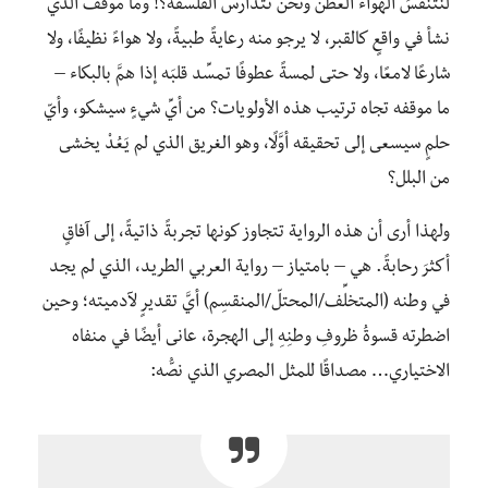
لنتنفَّسَ الهواء العطن ونحن نتدارس الفلسفة؟! وما موقف الذي
نشأ في واقعٍ كالقبر، لا يرجو منه رعايةً طبيةً، ولا هواءً نظيفًا، ولا
شارعًا لامعًا، ولا حتى لمسةً عطوفًا تمسِّد قلبَه إذا همَّ بالبكاء –
ما موقفه تجاه ترتيب هذه الأولويات؟ من أيِّ شيءٍ سيشكو، وأيّ
حلمٍ سيسعى إلى تحقيقه أوَّلًا، وهو الغريق الذي لم يَعُدْ يخشى
من البلل؟
ولهذا أرى أن هذه الرواية تتجاوز كونها تجربةً ذاتيةً، إلى آفاقٍ
أكثرَ رحابةً. هي – بامتياز – رواية العربي الطريد، الذي لم يجد
في وطنه (المتخلِّف/المحتلّ/المنقسِم) أيَّ تقديرٍ لآدميته؛ وحين
اضطرته قسوةُ ظروفِ وطنِهِ إلى الهجرة، عانى أيضًا في منفاه
الاختياري… مصداقًا للمثل المصري الذي نصُّه: