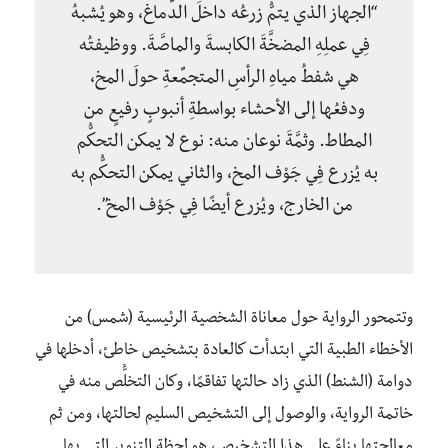
“الجهاز الذي يتمُّ زرعُه داخلَ الدِّماغ، وهو يُشبهُ
فِي عملِهِ المضخَّةَ الكابسةَ والماصَّةَ. ووظيفتُه
هي شفطُ مياهِ الرأسِ المتجمِّعةِ حولَ المخ،
ودفعُها إلى الأحشاء بواسطةِ أنبوبٍ رفيعٍ من
المطاط. وثمَّةَ نوعان منه: نوع لا يمكن التحكُّم
به يُزرع فِي جَوْف المخ، والثاني يمكن التحكُّم به
من الخارج، ويُزرع أيضًا فِي جَوْف المخ”.
وتتمحور الرواية حول معاناة الشخصية الرئيسية (شمس) من
الأخطاء الطبية التي ابتدأت كالعادة بتشخيص خاطئ، أدخلها في
دوامة (الشنط) الذي زاد حالتها تفاقمًا، وكان التخلُّص منه في
خاتمة الرواية، والوصول إلى التشخيص السليم لحالتها، ومن ثم
معالجتها بناءً على هذا التشخيص، هو لحظة التنوير التي بها