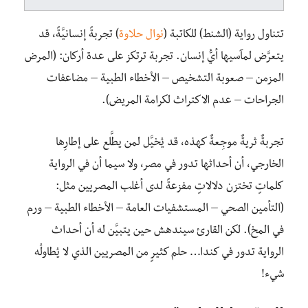
تتناول رواية (الشنط) للكاتبة (
نوال حلاوة
) تجربةً إنسانيَّةً، قد
يتعرَّض لمآسيها أيُّ إنسان. تجربة ترتكز على عدة أركان: (المرض
المزمن – صعوبة التشخيص – الأخطاء الطبية – مضاعفات
الجراحات – عدم الاكتراث لكرامة المريض).
تجربةٌ ثريةٌ موجِعةٌ كهذه، قد يُخيَّل لمن يطَّلع على إطارِها
الخارجي، أن أحداثها تدور في مصر، ولا سيما أن في الرواية
كلماتٍ تختزن دلالاتٍ مفزعةً لدى أغلب المصريين مثل:
(التأمين الصحي – المستشفيات العامة – الأخطاء الطبية – ورم
في المخ). لكن القارئ سيندهش حين يتبيَّن له أن أحداث
الرواية تدور في كندا… حلم كثيرٍ من المصريين الذي لا يُطاولُه
شيء!