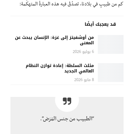
كم من طبيبٍ في بلادنا، تصدُقُ فيه هذه العبارةُ المتهكِّمة:
قد يعجبك أيضًا
من أوشفيتز إلى غزة: الإنسان يبحث عن
المعنى
6 يوليو 2026
مثلث السلطة: إعادة توازن النظام
العالمي الجديد
8 مايو 2026
“الطبيب من جنس المَرَض”.