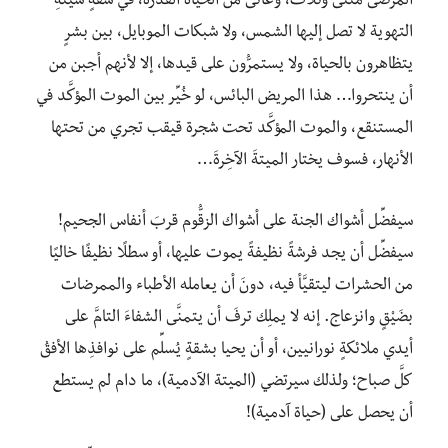
المرضى مَثنى وثُلاثَ، وعانى من الحياة القذرة، في شقةٍ سيئةِ
التهوية لا تصل إليها الشمس، ولا شبكات الموبايل، بين بشرٍ
يتظاهرون بالحياة، ولا يستمرُّون على قيدها، إلا لأنهم أجبن من
أن ينتحروا… هذا المريض البائس، لو خُيِّر بين الموت المؤكَّد في
المستنقع، والموت المؤكَّد تحت شجرة قيقب تجري من تحتها
الأنهار، فسوف يختار الميتةَ الآخِرةَ…
سيفضِّل أشواك الجنة على أشواك الزقُّوم قربَ أنفاس الجحيم!
سيفضِّل أن يجد فرشةً نظيفةً يموت عليها، أو سطلًا نظيفًا خاليًا
من الحشرات ليتقيَّأ فيه، دونَ أن يعامله الأطباء والممرضات
بضَيْقٍ وانزعاج. إنه لا يملِك ترفَ أن يتمنَّى الشفاءَ التامَّ على
أيدي ملائكةٍ نورانيين، أو أن يحيا بشقةٍ يُسلِّم على نوافذِها الأفقُ
كلَّ صباح؛ ولذلك سيرتضي (الميتة الآدمية)، ما دام لم يستطع
أن يحصل على (حياة آدمية)!