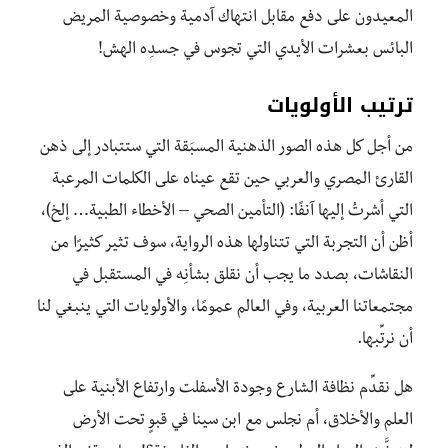
المعيدون على دفع مقابل انتهاك آدمية وخصوصية المريض
البائس بعشرات الأيدي التي تجوس في جسدِه الهش!
ترتيب الأولويات
من أجل كل هذه الصور الذهنية المسبَقة التي ستتبادر إلى ذهن
القارئ المصري والعربي حين تقع عيناه على الكلمات المرعبة
التي أشرتُ إليها آنفًا: (التأمين الصحي – الأخطاء الطبية… إلخ)،
أظن أن التجربة التي تتناولها هذه الرواية، سوف تثير كثيرًا من
النقاشات، بصدد ما يجب أن نقلق بشأنِه في المستقبل في
مجتمعاتنا العربية، وفي العالم عمومًا، والأولويات التي ينبغي لنا
أن نرتِّبها.
هل نقدِّم نظافة الشارع وجودة الأسفلت وارتفاع الأبنية على
العلم والأخلاق، أم نجلس مع ابن سينا في قبوٍ تحت الأرض