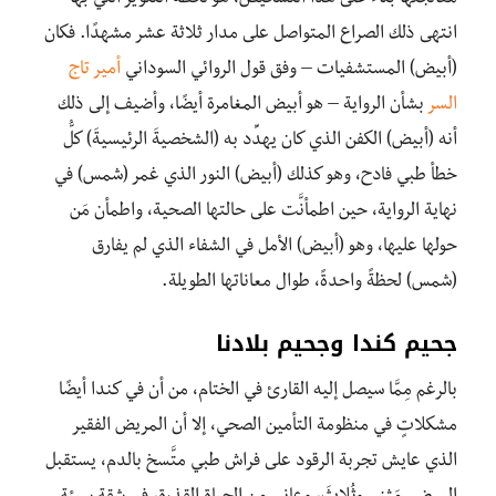
انتهى ذلك الصراع المتواصل على مدار ثلاثة عشر مشهدًا. فكان
(أبيض) المستشفيات – وفق قول الروائي السوداني
أمير تاج
السر
بشأن الرواية – هو أبيض المغامرة أيضًا، وأضيف إلى ذلك
أنه (أبيض) الكفن الذي كان يهدِّد به (الشخصيةَ الرئيسيةَ) كلُّ
خطأ طبي فادح، وهو كذلك (أبيض) النور الذي غمر (شمس) في
نهاية الرواية، حين اطمأنَّت على حالتها الصحية، واطمأن مَن
حولها عليها، وهو (أبيض) الأمل في الشفاء الذي لم يفارق
(شمس) لحظةً واحدةً، طوال معاناتها الطويلة.
جحيم كندا وجحيم بلادنا
بالرغم مِمَّا سيصل إليه القارئ في الختام، من أن في كندا أيضًا
مشكلاتٍ في منظومة التأمين الصحي، إلا أن المريض الفقير
الذي عايش تجربة الرقود على فراش طبي متَّسخ بالدم، يستقبل