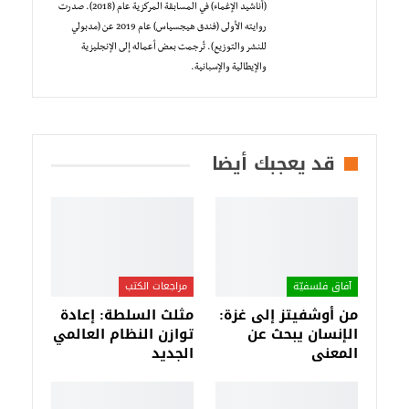
(أناشيد الإغماء) في المسابقة المركزية عام (2018). صدرت
روايته الأولى (فندق هيجسياس) عام 2019 عن (مدبولي
للنشر والتوزيع). تُرجمت بعض أعماله إلى الإنجليزية
والإيطالية والإسبانية.
قد يعجبك أيضا
آفاق فلسفيّة‎
مراجعات الكتب
من أوشفيتز إلى غزة:
مثلث السلطة: إعادة
الإنسان يبحث عن
توازن النظام العالمي
المعنى
الجديد