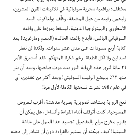
مختلف؛ بواقعية سحرية سوفياتية في ثلاثينات القرن العشرين،
وليحمي رقبته من حبل المشنقة، وظّف بولغاكوف البعد
الأسطوري والميثولوجيا الدينية، ليسقط رموزها على واقعه
السوفياتي البائس، فأبدع رائعته الخالدة (المعلم ومارغريتا) بعد
كتابة أربع مسودات على مدى عشر سنوات. ولكننا لن نغفر
لستالين ولا لكل الطغاة -رغم شكرنا المتهكم- فقد أستغرق الأمر
٢٦ عامًا لترى هذه الرواية النور بعد موت صاحبها، وبعد أن بتر
منها ١٢٪؜ بمبضع الرقيب السوفيتي! وبعد أكثر من عقدين، أي
في عام 1987 نشرت نسختها الكاملة لأول مرة!
تعج الرواية بمشاهد تصويرية بصرية مدهشة، أقرب للعروض
المسرحية. كنت أتوقف أثناء القراءة وأتساءل، هل يمكن أن
يقاوم مخرج مولع بالتفاصيل تجسيد هذا العمل على شاشة
السينما! كيف يمكنه أن يستمر بالقراءة دون أن تتبادر إلى ذهنه