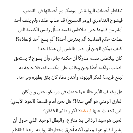
تتقاطع أحداث الرواية في موسكو مع أحداثها في القدس،
فيشوع الغناصري (يرمز للمسيح) قد صلب ظلمًا، ولم يقف أحد
أمام من ظلمه! حتى بيلاطس نفسه يسأل رئيس الكتيبة التي
نفذت حكم الصلب: ألم يعترض أحد؟! ألم يسعَ أحد لإنقاذه؟‪!‬
كيف يمكن للجبن أن يصل بالناس إلى هذا الحد‪!‬
كان بيلاطس نفسه مدركًا أن حكمه جائر، وأن يسوع لا يستحق
الصلب، ولكنه أيضًا جبن وخاف على مكتسباته، فلا حاجة به
ليقع فريسة لمكر اليهود، وأهدر دمًا، كان يثق بطهره وبراءته‪.‬
هل يختلف الأمر حقًا عما حدث في موسكو، حتى وإن كان
الفارق الزمني هو ألفي سنة!؟‪ ‬هل نحن أمام فلسفة (العود الأبدي)
التي تحدث عنها
نيتشه
؟ تكرار دائم للخذلان؟
الجبن هو سيد الرذائل بلا منازع، والبطل الوحيد الذي حاول أن
يشير للظلم هو المعلم، لكنه أحرق مخطوطة روايته، وهنا تتقاطع