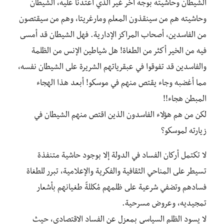
الشيطان وحاشيته بوجه آخر غير الذي أعتدنا عليه، الشيطان
وحاشيته هم من سينقذون المعلم ومارغريتا، وهم من سيقتصون
من الفاسدين، أصحاب المراكز الإدارية. فهل الشيطان قد أمسى
فيه من الخير أكثر من الطغاة! هل شياطين الإنس من الظلمة
والفاسدين قد تفوقوا في عبقرياتهم الشريرة على الشيطان نفسه،
مما أغضبه وجاء يقتص منهم في موسكو! أبعد هذا الهجاء
المبطن هجاء‪!!‬
لكن من هم هؤلاء الفاسدون الذين اقتص منهم الشيطان في
زيارته لموسكو؟
لا تكتمل أركان الفساد في الدولة إلا بوجود حاشية متنفذة
تسيطر على المناحي الثقافية والفكرية والإعلامية، تبرر للطغاة
فسادهم وتضفي شرعية على ظلمهم مُكللةً طغيانهم بأشعار
تمجيديه، وعروض مسرحية.
لا يسود الظلم السياسي بمعزل عن الفساد الاقتصادي، حيث