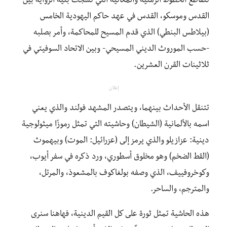
تتقاطع الخطوط الزمنية والمكانية التي نسجت بنية الرواية بين
القدس وموسكو، القدس في عهد حاكم اليهودية الخامس
(بيلاطس البنطي) الذي قدم المسيح للمحاكمة، وأمر بصلبه
-حسب الموروث الديني المسيحي- وبين الاتحاد السوفيتي في
ثلاثينات القرن العشرين‪.‬
إعلان
تتنقل الأحداث بينهما، ويتصدر المشهد فولند والذي يعني
اسمه بالألمانية (الشيطان) وحاشيته التي تمثل رموزًا ميثولوجية
دينية: عزازيلو والذي يرمز إلى (عزرائيل: الموت) وبيهموث
(القط الضخم) وهو مخلوق أسطوري، ورد ذكره في سفر أيوب،
وكوخروفييف، الذي وصفه بولغاكوف بالمشعوذ، والمرتل،
والمترجم، والساحر.
هذه الحاشية تمثل ثورة على كل القيم الدينية، فهاهنا سنرى