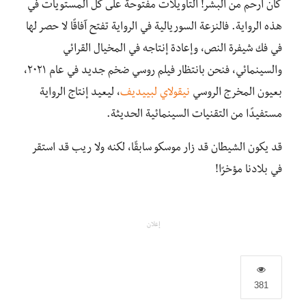
كان أرحم من البشر! التأويلات مفتوحة على كل المستويات في
هذه الرواية. فالنزعة السوريالية في الرواية تفتح آفاقًا لا حصر لها
في فك شيفرة النص، وإعادة إنتاجه في المخيال القرائي
والسينمائي، فنحن بانتظار فيلم روسي ضخم جديد في عام ٢٠٢١،
بعيون المخرج الروسي
نيقولاي لبييديف
، ليعيد إنتاج الرواية
مستفيدًا من التقنيات السينمائية الحديثة‪.‬
قد يكون الشيطان قد زار موسكو سابقًا، لكنه ولا ريب قد استقر
في بلادنا مؤخرًا‪!‬
إعلان
381