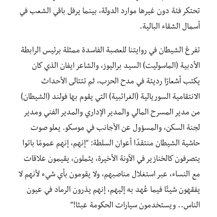
تحتكر فئة دون غيرها موارد الدولة، بينما يرفل باقي الشعب في
أسمال الشقاء البالية.
تفرغ الشيطان في روايتنا للعصبة الفاسدة ممثلة برئيس الرابطة
الأدبية (الماسوليت) السيد براليوز، والشاعر ايفان الذي كان
يكتب أشعارًا رديئة في مدح الحزب، ثم تتتالى الأحداث
الانتقامية السوريالية (الغرائبية) التي يقوم بها فولند (الشيطان)
من مدير المسرح المالي والمدير الإداري والمدير الفني ومدير
لجنة السكن، والمسؤول عن الأجانب في موسكو. يعلو صوت
حاشية الشيطان منتقدًا أعوان السلطة: “إنهم، إنهم عمومًا باتوا
يتصرفون كالخنازير في الآونة الأخيرة، يثملون، يقيمون علاقات
مع النساء، عبر استغلال مناصبهم، ولا يقومون بأي شيء لأنهم لا
يفقهون شيئًا فيما عُهد به إليهم، إنهم يذرون الرماد في عيون
الناس.. ويستخدمون سيارات الحكومة عبثا‪!‬”