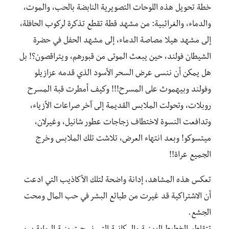
خطة تحويل هذه اللوحات التصويرية النابضة بالحب، والموت،
والدماء، والغرائبية: من مشهد قطة تقطع تذكرة لركوب الحافلة،
إلى مشهد هيلا مصاصة الدماء، إلى مشهد الحفل في حضرة
الشيطان فولند، حين يبعث الموتى من قبورهم، ويتراقصون؟! بل
هل يمكن أن ننسى عرض السحر الأسود الذي قدمه عزازيلو
وفولند وبيهموث على المسرح!!! وكيف أمطرت قبة المسرح
روبلات، وتحولت الملابس القديمة إلى آخر صراعات الأزياء،
وتدافعت النسوة لاختطاف زجاجات عطور شانيل، وغيرلان،
ميتسوكو! وبعد انتهاء العرض، تلاشت تلك الملابس وخرج
الجميع عراة‪!!‬
تعكس هذه المشاهد، إدانة واضحة لتلك الأكاذيب التي ادعت
أن الاشتراكية قد غيرت من طبائع البشر في حب المال ومحت
الجشع‪.‬