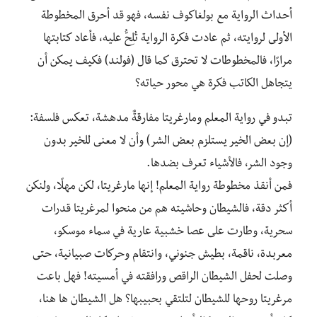
أحداث الرواية مع بولغاكوف نفسه، فهو قد أحرق المخطوطة
الأولى لروايته، ثم عادت فكرة الرواية تُلِحُّ عليه، فأعاد كتابتها
مرارًا، فالمخطوطات لا تحترق كما قال (فولند) فكيف يمكن أن
يتجاهل الكاتب فكرة هي محور حياته؟
تبدو في رواية المعلم ومارغريتا مفارقةٌ مدهشة، تعكس فلسفة:
(إن بعض الخير يستلزم بعض الشر) وأن لا معنى للخير بدون
وجود الشر، فالأشياء تعرف بضدها‪.‬
فمن أنقذ مخطوطة رواية المعلم! إنها مارغريتا، لكن مهلًا، ولنكن
أكثر دقة، فالشيطان وحاشيته هم من منحوا لمرغريتا قدرات
سحرية، وطارت على عصا خشبية عارية في سماء موسكو،
معربدة، ناقمة، بطيش جنوني، وانتقام وحركات صبيانية، حتى
وصلت لحفل الشيطان الراقص ورافقته في أمسيته! فهل باعت
مرغريتا روحها للشيطان لتلتقي بحبيبها؟ هل الشيطان ها هنا،