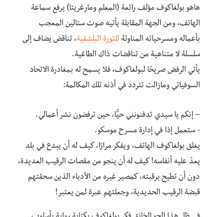
هاهو بولغاكوف مؤلف رائعة (المعلم ومارغريتا) يرفع سماعة
الهاتف، ومن الجهة المقابلة يأتيه صوت ستالين المعجب
بأعماله ومسرحياته المناوئة
للثورة البلشفية
، تناقض يضاف إلى
سلسلة لا متناهية من تناقضات ذاك الطاغية‪.‬
يأتي الرفض صريحًا لبولغاكوف، فلا يسمح له بمغادرة الاتحاد
السوفياتي ومازالت تتردد في أذنه تلك المكالمة:
– إنكم يا سيدي تدفنونني حيًّا، حين ترفضون نشر أعمالي.‬
-‪ ‬ستعمل إذا في إدارة مسرح موسكو‪.‬
يغلق بولغاكوف الهاتف، ويفكر مرارًا، كيف له أن يبدع في بلد
يعدّ عليه أنفاسه! كيف له أن ينجو من مقصات الرقيب العديدة،
دون أن تطيح برقبته، كمصير غيره من الأدباء الذين سحقتهم
قبضة الرقيب الحديدية، وجعلتهم عبرة لمن يعتبر‪!‬
في ظل هذا الجو الخانق فكر بولغاكوف بكتابة رواية بأسلوب