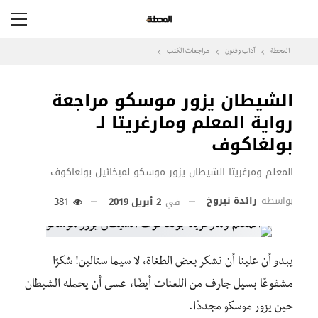
المحطة
آداب وفنون
مراجعات الكتب
الشيطان يزور موسكو مراجعة
رواية المعلم ومارغريتا لـ
بولغاكوف
المعلم ومرغريتا الشيطان يزور موسكو لميخائيل بولغاكوف
بواسطة
رائدة نيروخ
في
2 أبريل 2019
381
يبدو أن علينا أن نشكر بعض الطغاة، لا سيما ستالين! شكرًا
مشفوعًا بسيل جارف من اللعنات أيضًا، عسى أن يحمله الشيطان
حين يزور موسكو مجددًا‪.‬