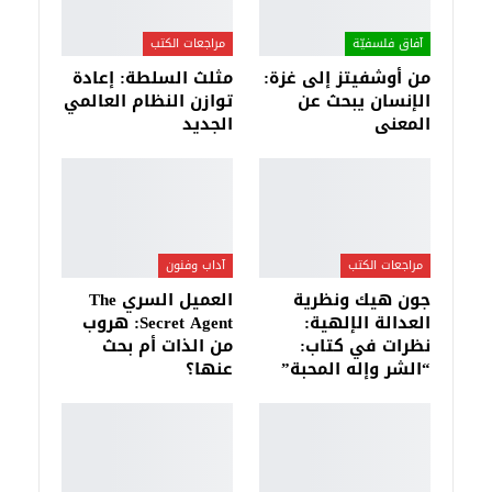
آفاق فلسفيّة‎
مراجعات الكتب
من أوشفيتز إلى غزة:
مثلث السلطة: إعادة
الإنسان يبحث عن
توازن النظام العالمي
المعنى
الجديد
مراجعات الكتب
آداب وفنون
جون هيك ونظرية
العميل السري The
العدالة الإلهية:
Secret Agent: هروب
نظرات في كتاب:
من الذات أم بحث
“الشر وإله المحبة”
عنها؟