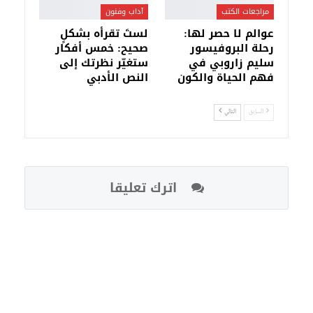
مراجعات الكتب
آداب وفنون
عوالم لا حصر لها:
لستَ تقرأه بشكلٍ
رحلة البروفيسور
صحيح: خمس أفكار
سليم زاروبي في
ستغيّر نظرتك إلى
فهم الحياة والكون
النص الأدبي
السابق
التالي
اترك تعليقا