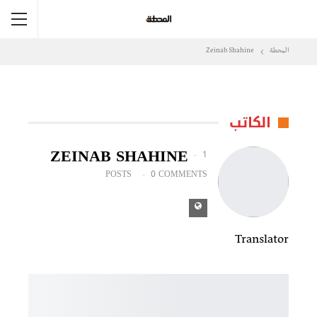
المحطة
Zeinab Shahine
الكاتب
ZEINAB SHAHINE
1
POSTS
0 COMMENTS
Translator