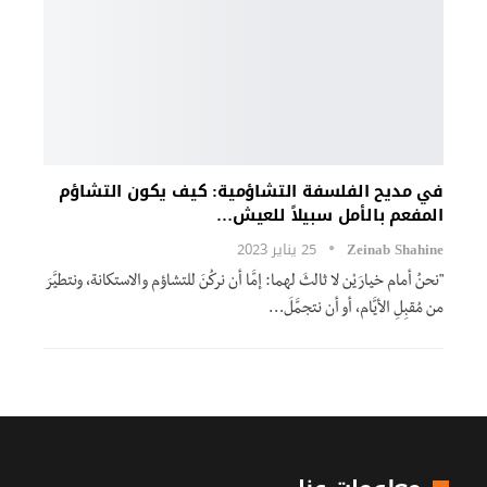
في مديح الفلسفة التشاؤمية: كيف يكون التشاؤم
المفعم بالأمل سبيلاً للعيش…
Zeinab Shahine
25 يناير 2023
"نحنُ أمام خيارَيْن لا ثالثَ لهما: إمَّا أن نركُنَ للتشاؤم والاستكانة، ونتطيَّرَ
من مُقبِلِ الأيَّام، أو أن نتجمَّلَ
…