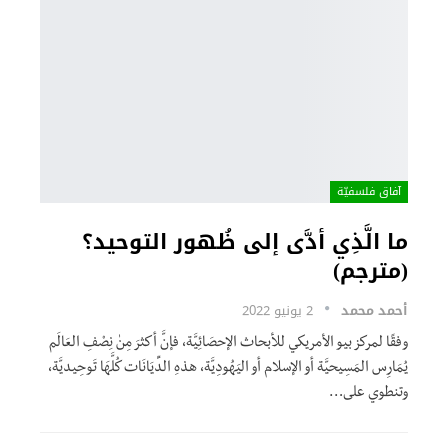
آفاق فلسفيّة‎
ما الَّذِي أدَّى إلى ظُهور التوحيد؟
(مترجم)
أحمد محمد
2 يونيو 2022
وفقًا لمركز بيو الأمريكي للأبحاث الإحصَائِيَّة، فإنَّ أكثرَ مِنٰ نِصْفِ العَالَم
يُمَارِس المَسِيحيَّة أو الإسلام أو اليَهُودِيَّة، هذهِ الدِّيَانَات كُلَّهَا تَوحِيديَّة،
وتنطوي على
…