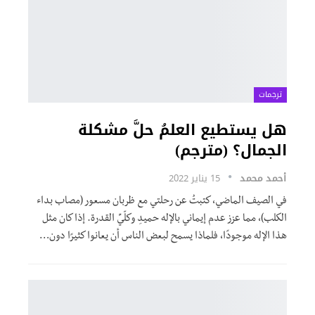
ترجمات
هل يستطيع العلمُ حلَّ مشكلة
الجمال؟ (مترجم)
أحمد محمد
15 يناير 2022
في الصيف الماضي، كتبتُ عن رحلتي مع ظربان مسعور (مصاب بداء
الكلب)، مما عزز عدم إيماني بالإله حميدِ وكلّيِّ القدرة. إذا كان مثل
هذا الإله موجودًا، فلماذا يسمح لبعض الناس أن يعانوا كثيرًا دون
…