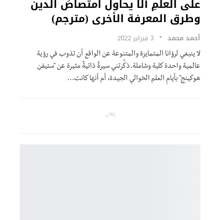
على العلمِ ألَّا يحاول امتصاصَ الدين
وطرق المعرفة الأخرى (مترجم)
أحمد محمد
3 فبراير 2022
لا ينبغي لرؤانا المتمايزة والمتنوعة عن الواقع أن تذوب في رؤية
عالمية واحدة كلية وشاملة.ذكَّرتني سيرةٌ ذاتيةٌ مثيرة عن "ستيفن
هوكينج" بأيامِ العلم الخوالي الجيدة، أم أنها كانت
…
إعلان