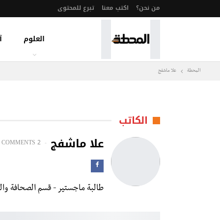
من نحن؟
اكتب معنا
تبرع للمحتوى
العلوم
آ
المحطة
علا ماشفج
الكاتب
علا ماشفج
 COMMENTS
2 POSTS
طالبة ماجستير - قسم الصحافة وال