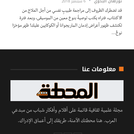
نورهان البدوي
6 سبتمبر 2018
قد تضطرك الظروف إلى مراجعة طبيبٍ نفسي من أجل العلاج من
الاكتئاب، فتراه يكتب توصيةً بنوع معين من الموسيقى، وبعد فترة
تكتشف ظهور أعراض إدمان الماريجوانا أو الكوكايين عليك! ظهر مؤخرًا
نوعٌ…
معلومات عنا
مجلة علمية ثقافية قائمة على أقلام وأفكار شباب من مبدعي
العرب. هنا محطتك الآمنة، طريقك إلى أعماق الإدراك.