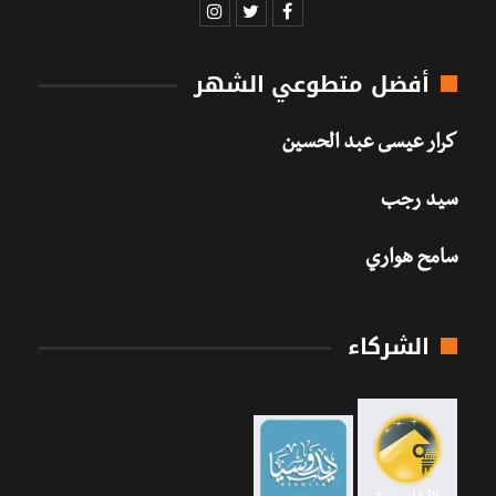
أفضل متطوعي الشهر
كرار عيسى عبد الحسين
سيد رجب
سامح هواري
الشركاء