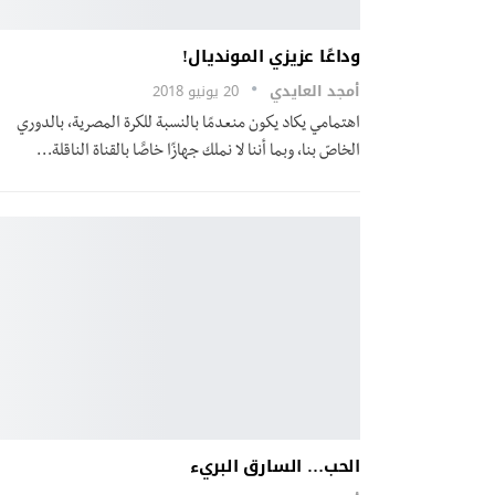
وداعًا عزيزي المونديال!
أمجد العايدي
20 يونيو 2018
اهتمامي يكاد يكون منعدمًا بالنسبة للكرة المصرية، بالدوري
الخاصّ بنا، وبما أننا لا نملك جهازًا خاصًَا بالقناة الناقلة…
الحب… السارق البريء