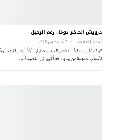
درويش الحاضر دومًا.. رغم الرحيل
أمجد العايدي
9 أغسطس 2018
*وقد تكون جنازةُ الشخصِ الغريب جنازتي لكنَّ أمرًا ما إلهيًا يُؤجِّل
لأسبابٍ عديدةْ من بينها: خطأ كبير في القصيدةْ!…