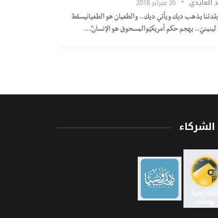
 العايدي
26 فبراير 2018
بلدتنا يذهب ديك ويأتي ديك.. والطغيان هو الطغيانيسقط
 لينينيّ.. يهجم حكم أمريكيّوالمسحوق هو الإنسان"…
الشركاء