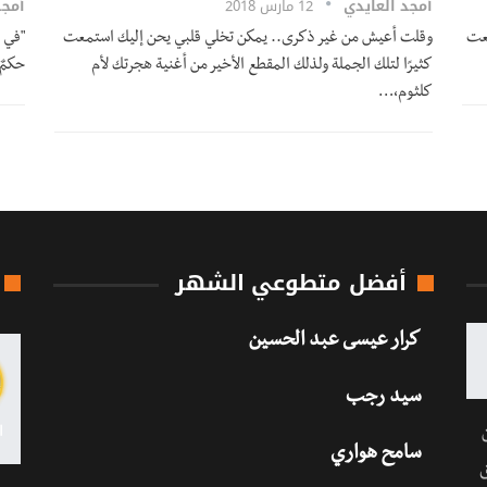
أمجد العايدي
12 مارس 2018
أمجد
بعت
وقلت أعيش من غير ذكرى.. يمكن تخلي قلبي يحن إليك استمعت
"في 
كثيرًا لتلك الجملة ولذلك المقطع الأخير من أغنية هجرتك لأم
حكمٌ
كلثوم،…
أفضل متطوعي الشهر
كرار عيسى عبد الحسين
سيد رجب
سامح هواري