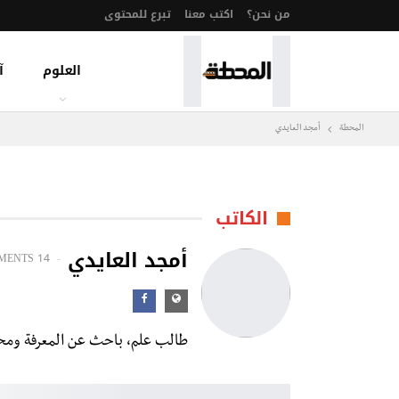
من نحن؟
اكتب معنا
تبرع للمحتوى
العلوم
آ
المحطة
أمجد العايدي
الكاتب
أمجد العايدي
MENTS
14 POSTS
طالب علم، باحث عن المعرفة ومح