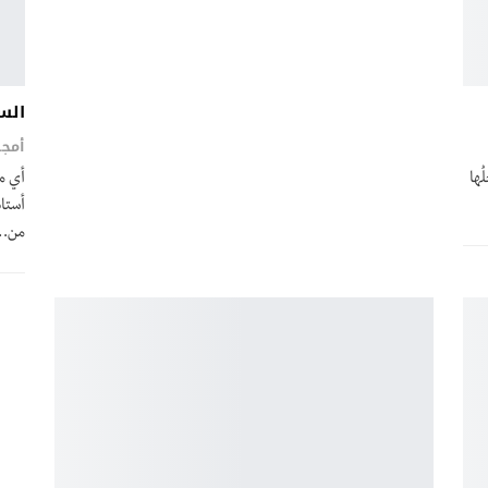
الس
أمجد
ُها
أي م
أستا
من…