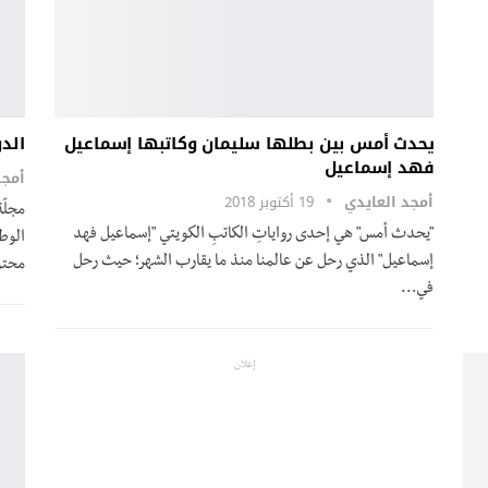
يحدث أمس بين بطلها سليمان وكاتبها إسماعيل
الد
فهد إسماعيل
أمجد
أمجد العايدي
19 أكتوبر 2018
مجلّ
"يحدث أمس" هي إحدى رواياتِ الكاتبِ الكويتي "إسماعيل فهد
الوطن
إسماعيل" الذي رحل عن عالمنا منذ ما يقارب الشهر؛ حيث رحل
محت
في…
إعلان