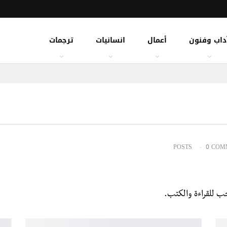
داب وفنون
أعمال
انسانيات
ترجمات
0 COM
ب للقراءة والكتب.