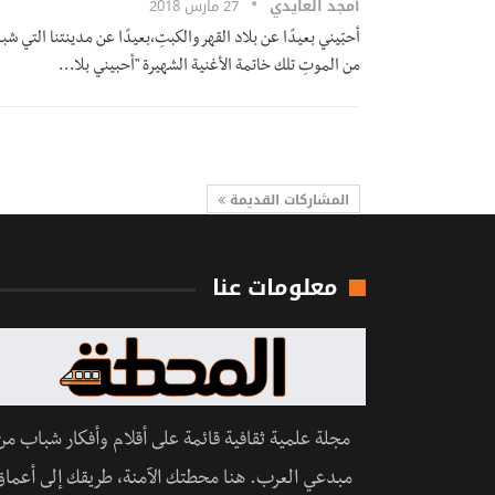
أمجد العايدي
27 مارس 2018
أحبّيني بعيدًا عن بلاد القهر والكبتِ،بعيدًا عن مدينتنا التي ش
من الموتِ تلك خاتمة الأغنية الشهيرة "أحبيني بلا…
المشاركات القديمة
معلومات عنا
مجلة علمية ثقافية قائمة على أقلام وأفكار شباب من
مبدعي العرب. هنا محطتك الآمنة، طريقك إلى أعماق