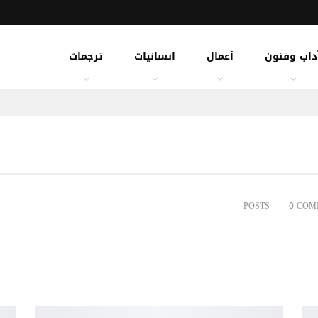
داب وفنون
أعمال
انسانيات
ترجمات
0 COM