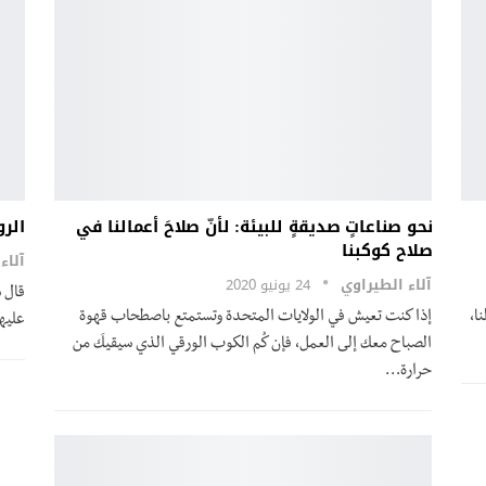
نحو صناعاتٍ صديقةٍ للبيئة: لأنّ صلاحَ أعمالنا في
الر
صلاح كوكبنا
آلاء
آلاء الطيراوي
24 يونيو 2020
قال س
لنا،
إذا كنت تعيش في الولايات المتحدة وتستمتع باصطحاب قهوة
عليه
الصباح معك إلى العمل، فإن كُم الكوب الورقي الذي سيقيكَ من
حرارة…