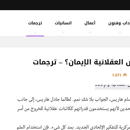
داب وفنون
أعمال
انسانيات
ترجمات
 العقلانية الإيمان؟ – ترجمات
1٬071
 سام هاريس، الجواب بلا شك نعم. لطالما جادل هاريس، إلى جانب
دين لأنهم يستخدمون قدراتهم ككائنات عقلانية للخروج من أسر
ة مركزية للتفكير الإلحادي الجديد. بعد كل شيء. فإن استخدام العلم