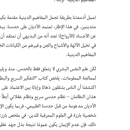
المفاهيم الدينية “لزجة”.
تعمل أدمغتنا بطريقة تجعل المفاهيم الدينية مقنعة بكي
متدينين. في هذا الإطار، تعتمد الأديان على حدسنا. يبدو 
عن الأجساد (الأرواح)؛ نجد أنه من البديهي أن نعتقد أن 
في تخيل الآلهة والأشباح والجن وغيرهم من الكيانات الخ
المفاهيم الدينية.
لكن علم النفس البشري لا يتعلق فقط بالحدس. منذ ويليا
لمعالجة المعلومات. يلخص كتاب “التفكير السريع والبطي
اكتشفنا أن الناس يتنقلون ذهابًا وإيابًا بين الاعتماد ع
هذان النظامان – نظام حدسي سريع ونظام عقلاني أبطأ – غال
الأديان مدعومة من قبل حدسنا الطبيعي، فربما يكون الإلح
شخصية بارزة في العلوم المعرفية للدين- في ملخص بارز
ذلك، فإن عدم الإيمان يكون عمومًا نتيجة بذل جهد عقل