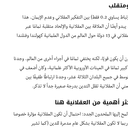
ومتقلب
وجد التحليل الشمولي لـبينيكوك ارتباطًا ضعيفاً (معامل ارتباط يساوي 0.2 فقط) بين التفكير العقلاني وعدم الإيمان. هذا
و أيضًا أن العلاقة بين العقلانية والإلحاد متقلبة تمامًا عبر
السياقات الثقافية. لقد قدت فريقًا للبحث عن الإلحاد العقلاني في 13 دولة حول العالم من الدول العلمانية كهولندا وفنلندا
ن أن يكون قويًا، لكنه يختفي تمامًا في أجزاء أخرى من العالم. وجدنا
كبير تمامًا في العينات الأوروبية الأكثر علمانية، وكان أضعف في
ط ​​في جميع البلدان الثلاثة عشر، وجدنا ارتباطًا طفيفًا بين
ر أهمية من العقلانية هنا
مح إليها الملحدون الجدد: احتمال أن تكون العقلانية مؤثرة خصوصا
ربما لا تكون العقلانية بشكل عام مدمرة للدين (كما تشير