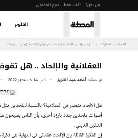
من نحن؟
اكتب معنا
تبرع للمحتوى
العلوم
آ
المحطة
انسانيات
آفاق فلسفيّة‎
العقلانية والإلحاد .. هل تقوض العقلانية الإيمان؟ – ترجمات
العقلانية والإلحاد .. هل تقوض
بواسطة
أحمد عبد العزيز
في
14 ديسمبر 2022
هل الإلحاد متجذر في العقلانية؟ بالنسبة لملحدين مثل
أصوات ملحدين جدد بارزة أخرى، بأن الناس يصبحون ملح
التلقين الديني.
إن الفكرة القائلة بإن الإلحاد عقلاني في النهاية هي فكر