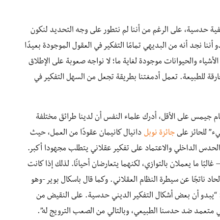
فية حدسية، على الرغم من أننا لم نتطور على وجه التحديد لنكون
أننا نجد أنه من البديهي تمامًا التفكير في العقول الموجودة بعيدًا
الأشياء والحيوانات موجودة لغاية ما؛ لا نواجه صعوبة على الإطلاق
ارقة للطبيعة. تعمل أدمغتنا بطريقة تجعل من السهل التفكير في
م جيمس على الأقل، أدرك علماء النفس أن لدينا طرائقَ مختلفة
ء” للحائز على
جائزة نوبل
دانيال كانيمان عقودًا من العمل، حيث
لى الحدس الداخلي والاعتماد على تفكير عقلاني يتطلب مجهودا أكبر.
بًا ما يعملان بالتوازي، لكنهما يتعارضان أحيانًا. لذلك إذا كانت
اد ناتجًا عن سيطرة النظام العقلاني. وكما قال باسكال بوير -وهو
: “يبدو أن بعض أشكال التفكير الديني حدسية. على النقيض من
ي متعمد ضد حدسنا الطبيعي، وبالتالي من الصعب الترويج له”.