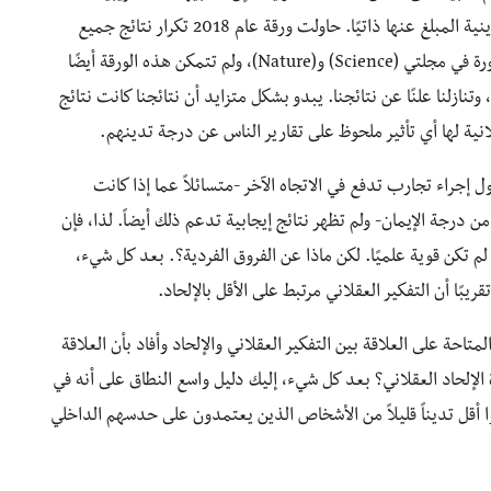
للتفكير بعقلانية لم يكن لها أي تأثير على المعتقدات الدينية المبلغ عنها ذاتيًا. حاولت ورقة عام 2018 تكرار نتائج جميع
أوراق العلوم الاجتماعية المتعلقة بهذا الموضوع والمنشورة في مجلتي (Science) و(Nature)، ولم تتمكن هذه الورقة أيضًا
 ونورينزايان ذلك، وتنازلنا علنًا عن نتائجنا. يبدو بشكل متزايد أن نتائجنا كانت نتائج
قلانية لها أي تأثير ملحوظ على تقارير الناس عن درجة تدينهم.
اول إجراء تجارب تدفع في الاتجاه الآخر -متسائلاً عما إذا كانت
 درجة الإيمان- ولم تظهر نتائج إيجابية تدعم ذلك أيضاً. لذا، فإن
 لم تكن قوية علميًا. لكن ماذا عن الفروق الفردية؟. بعد كل شيء،
ًا أن التفكير العقلاني مرتبط على الأقل بالإلحاد.
متاحة على العلاقة بين التفكير العقلاني والإلحاد وأفاد بأن العلاقة
ة الإلحاد العقلاني؟ بعد كل شيء، إليك دليل واسع النطاق على أنه في
وا أقل تديناً قليلاً من الأشخاص الذين يعتمدون على حدسهم الداخلي