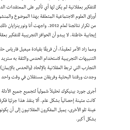
من تكرار نتائجنا لعام 2012. واجهت أنا
إيجابية خاطئة. لا يبدو أن الحوافز التجريبية للتفكير بع
ومما زاد الأمر تعقيدًا، أن فريقًا بقيادة ميغيل فارياس ح
التنبيهات التجريبية لاستخدام الحدس والثقة به ستزيد من
التجارب التي تربط العقلانية بالإلحاد (والحدس بالإيمان)
وجدت ورقتنا البحثية وفريقان مستقلان في وقت واحد تقريب
أجرى جورد بينيكوك تحليلاً شمولياً لتجميع جميع الأدلة ال
كانت متينة إحصائياً بشكل عام. ألا ينقذ هذا جزئيًا فكر
عينة تلو الأخرى، يميل المفكرون العقلانيون إلى أن يكون
بشكل أكبر.