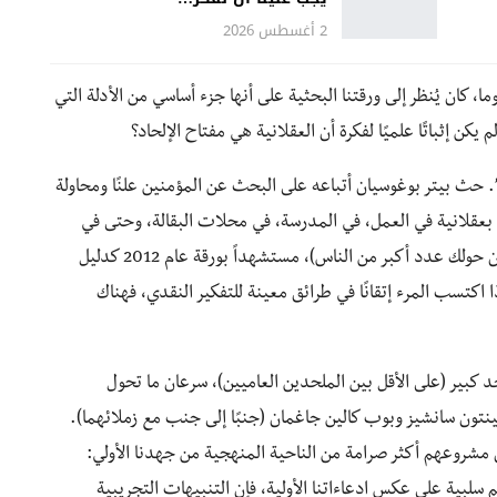
2 أغسطس 2026
، كان يُنظر إلى ورقتنا البحثية على أنها جزء أساسي من الأدلة التي
يكن إثباتًا علميًا لفكرة أن العقلانية هي مفتاح الإلحاد؟
”. حث بيتر بوغوسيان أتباعه على البحث عن المؤمنين علنًا ومحاولة
بعقلانية في العمل، في المدرسة، في محلات البقالة، وحتى في
رحلات الطيران. (يوصي بحجز مقعد متوسط، بحيث يكون حولك عدد أكبر من الناس)، مستشهداً بورقة عام 2012 كدليل
ا اكتسب المرء إتقانًا في طرائق معينة للتفكير النقدي، فهناك
 حد كبير (على الأقل بين الملحدين العاميين)، سرعان ما تحول
اديمي إلى انتقادات. في عام 2017، نشر كلينتون سانشيز وبوب كالين جاغمان (جنبًا إلى جنب مع زملائهما).
يًا حسن النية لتكرار اكتشافنا في عام 2012. كان مشروعهم أكثر صرامة من الناحية المنهجية من جهدنا الأولي:
سلبية على عكس ادعاءاتنا الأولية، فإن التنبيهات التجريبية