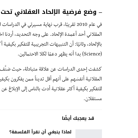
– وضع فرضية الإلحاد العقلاني تحت ا
في عام 2010 تقريبًا، قرب نهاية مسيرتي في الدراس
العقلاني أحد أعمدة الإلحاد. على وجه التحديد، أردنا اختب
بالإلحاد، وثانيًا: أن التنبيهات التجريبية للتفكير بكيفية 
(Science) بدا أنه يظهر دعمًا لكلا الاحتمالين.
كشفت إحدى الدراسات عن علاقة متبادلة، حيث صَنَّف 
العقلانية أنفسَهم على أنهم أقل تديناً ممن يفكرون بكي
للتفكير بكيفية أكثر عقلانية أدت بالناس إلى الإبلاغ عن
مستقلان.
قد يعجبك أيضًا
لماذا ينبغي أن نقرأ الفلسفة؟