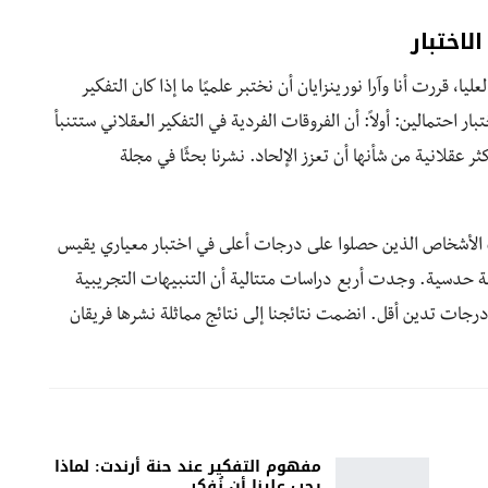
لاختبار
ات العليا، قررت أنا وآرا نورينزايان أن نختبر علميًا ما إذا كان التفكير
ار احتمالين: أولاً: أن الفروقات الفردية في التفكير العقلاني ستتنبأ
أكثر عقلانية من شأنها أن تعزز الإلحاد. نشرنا بحثًا في مجلة
الأشخاص الذين حصلوا على درجات أعلى في اختبار معياري يقيس
فية حدسية. وجدت أربع دراسات متتالية أن التنبيهات التجريبية
 درجات تدين أقل. انضمت نتائجنا إلى نتائج مماثلة نشرها فريقان
مفهوم التفكير عند حنة أرندت: لماذا
يجب علينا أن نُفكر…