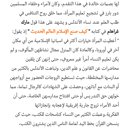
لها بصمات خالدة في هذا التقدم، وكان لأمراء وخلفاء المسلمين
دور بارز في تشجيع تعليم المرأة، مما خلق روح التنافس في
طلب العلم عند نساء الأندلس و يشهد على هذا قول
مارك
غراهام
في كتابه
”
كيف صنع الإسلام العالم الحديث
“
إذ يقول:
” أعطيت المرأة خيارات أكثر في اسبانيا الإسلامية من أي مكان
آخر في أوروبا، وكالعادة كان المنزل مجال نشاطهن المألوف، و لم
يكن تعليم النساء أمراً غير معروفٍ، حتى إنهن كن يلقين
محاضرات عن القانون و علم الدين، وتباهت الأندلس بالكثير من
مدارسها المختلطة، حيث تستطيع الزوجات الحضور مع أزواجهن
أو البنات مع آبائهن، وحصلت على الشهادات كالرجال تماما، مما
خولهن حق التدريس أو حتى افتتاح مدارسهن الخاصة، حتى أن
أحد الأمراء تزوج جارية إفريقية لإعجابه بإنجازاتها
الفكرية.وعملت الكثير من النساء كناسخات للكتب، حيث كن
ينسخن القرآن بخط اليد لعامة الناس الذين يشترون الكتب،