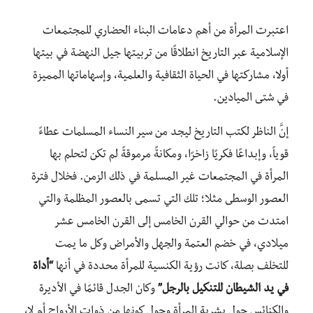
اعتبرت المرأة من أهم دعامات البناء الحضاري للمجتمعات
الإسلامية عبر التاريخ انطلاقًا من تربيتها جيل النهضة في بيتها
أولا، مشاركتها في الحياة الثقافية والعلمية، وإسهاماتها المميزة
في شتى الميادين.
إنَّ الناظر لكتب التاريخ ليجد من سير النساء المسلمات عطاءً
قوياً، وإبداعًا فكريًا زاخرًا، ومكانةً مرموقةً لم تكن لتحلم بها
المرأة في المجتمعات غير المسلمة في ذلك الزمن. فخلال فترة
العصور الوسطى مثلا؛ تلك التي تسمى بالعصور المظلمة والتي
امتدت من حوالي القرن الخامس إلى القرن الخامس عشر
ميلادي، في خضم العتمة والجهل والأمراض وكل ما يمت
للتخلف بصلة، كانت رؤية الكنسية للمرأة محددة في أنها
“أداة
في يد الشيطان للتنكيل بالرجل”
وكان الجدل قائمًا في الأديرة
والكنائس حول بشرية المرأة وحول كونها من ذوات الأرواح أم لا،