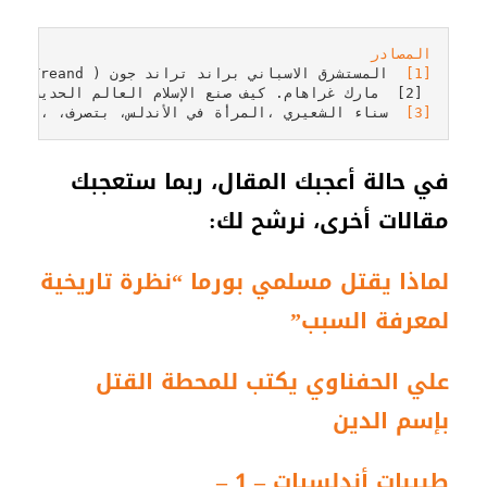
[1]
  المستشرق الاسباني براند تراند جون ( Gohn, Brande, Treand ) في دراسته عن اسبانيا والبرتغال، المنشورة في كتاب " تراث الاسلام"

 [2]  مارك غراهام. كيف صنع الإسلام العالم الحديث.ص121-122.كلمة

[3]
  سناء الشعيري ،المرأة في الأندلس، بتصرف، ،منشورات
في حالة أعجبك المقال، ربما ستعجبك
مقالات أخرى، نرشح لك:
لماذا يقتل مسلمي بورما “نظرة تاريخية
لمعرفة السبب”
علي الحفناوي يكتب للمحطة القتل
بإسم الدين
طبيبات أندلسيات – 1 –