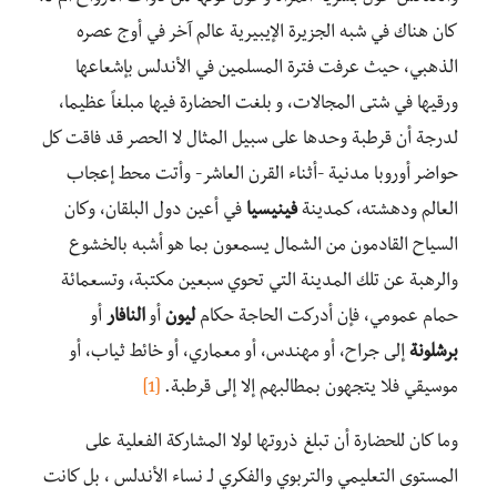
كان هناك في شبه الجزيرة الإيبيرية عالم آخر في أوج عصره
الذهبي، حيث عرفت فترة المسلمين في الأندلس بإشعاعها
ورقيها في شتى المجالات، و بلغت الحضارة فيها مبلغاً عظيما،
لدرجة أن قرطبة وحدها على سبيل المثال لا الحصر قد فاقت كل
حواضر أوروبا مدنية -أثناء القرن العاشر- وأتت محط إعجاب
العالم ودهشته، كمدينة
فينيسيا
في أعين دول البلقان، وكان
السياح القادمون من الشمال يسمعون بما هو أشبه بالخشوع
والرهبة عن تلك المدينة التي تحوي سبعين مكتبة، وتسعمائة
حمام عمومي، فإن أدركت الحاجة حكام
ليون
أو
النافار
أو
برشلونة
إلى جراح، أو مهندس، أو معماري، أو خائط ثياب، أو
موسيقي فلا يتجهون بمطالبهم إلا إلى قرطبة.
[1]
وما كان للحضارة أن تبلغ ذروتها لولا المشاركة الفعلية على
المستوى التعليمي والتربوي والفكري لـ نساء الأندلس ، بل كانت