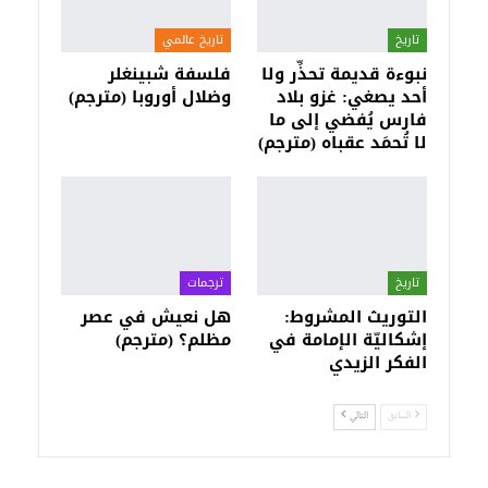
تاريخ
تاريخ عالمي
نبوءة قديمة تحذِّر ولا
فلسفة شبينغلر
أحد يصغي: غزو بلاد
وضلال أوروبا (مترجم)
فارس يُفضي إلى ما
لا تُحمَد عقباه (مترجم)
تاريخ
ترجمات
التوريث المشروط:
هل نعيش في عصر
إشكاليّة الإمامة في
مظلم؟ (مترجم)
الفكر الزيدي
السابق
التالي