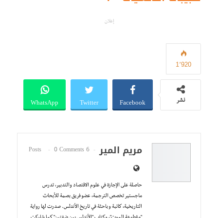
إعلان
1٬920
WhatsApp
Twitter
Facebook
نشر
مريم المير
0 Comments
6 Posts
حاصلة على الإجازة في علوم الاقتصاد والتدبير، تدرس
ماجستير تخصص الترجمة، عضو فريق بصمة للأبحاث
التاريخية، كاتبة و باحثة في تاريخ الأندلس. صدرت لها رواية
"مقطوعة الموت"، وكتاب "الأندلس بين ضفتين" كما شاركت