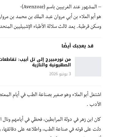
– المشهور عند الغربيين باسم (Avenzoar)-
هو أبو العلاء بن أبي مروان عبد الملك بن محمد بن مر
وسكن قرطبة. يعد ثالث سلالة الأطباء الإشبيليين المنحدرين م
قد يعجبك أيضًا
من نورمبيرج إلى تل أبيب: تقاطعات
الصهيونية والنازية
3 يونيو 2026
اشتغل أبو العلاء وهو صغير بصناعة الطب في أيام المعتض
الأدب .
كان ابن زهر في دولة المرابطين، فحظي في أيامهم ونال ال
دلت على قوته في صناعة الطب، واطلاعه على دقائقها، و