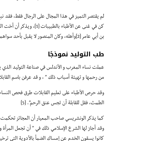
لم يقتصر التميز في هذا المجال على الرجال فقط، فقد نب
كن في غنى عن الأطباء بالطب
بن أبي عامر [2]وأهله، وكان المنصور لا يقبل بأحد سواهما [3].
طب التوليد نموذجًا
عملت نساء المغرب و الأندلس في صناعة التوليد الذي يت
من رحمها و تهيئة أسباب ذلك ” ، و قد عرفن باسم القابلات
وقد حرص الأطباء على تعليم القابلات طرق فحص النساء
الطمث، فقل للقابلة أن تجس عنق الرحم”. [5]
كما يذكر الونشريسي صاحب المعيار أن العجائز تحكمت ف
وقد أجاز لها الشرع الإسلامي ذلك في ” أن تجعل المرأة و
كانوا يسقون الخدم عن إمساك الضمأ بالأدوية التي تر