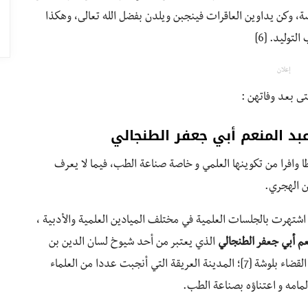
رسة، وكن يداوين العاقرات فينجبن ويلدن بفضل الله تعالى، وهكذا
توليد. [6]
إعلان
ى بعد وفاتهن :
عبد المنعم أبي جعفر الطنجالي
 وافرا من تكوينها العلمي و خاصة صناعة الطب، فيما لا يعرف
من الهجري.
 اشتهرت بالجلسات العلمية في مختلف الميادين العلمية والأدبية ،
عم أبي جعفر الطنجالي
الذي يعتبر من أحد شيوخ لسان الدين بن
الخطيب، وقد جاء إلى الأندلس قادما من المغرب، و ولي القضاء بلوشة [7]؛ المدينة العريقة التي أنجبت عددا من العلماء
مامه و اعتناؤه بصناعة الطب.