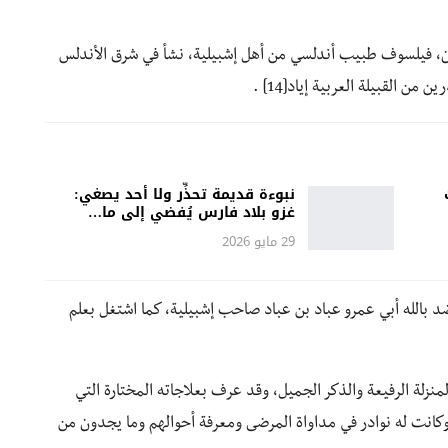
وان، فيلسوف طبيب أندلسي من أهل إشبيلية، نشأ في شرق الأندلس
ن القبيلة العربية إياد[14] .
نبوءة قديمة تحذِّر ولا أحد يصغي:
غزو بلاد فارس يُفضي إلى ما…
29 مايو 2026
د بالله أبي عمرو عباد بن عباد صاحب إشبيلية، كما اشتغل بعلم
منزلة الرفيعة والذكر الجميل، وقد عرف بعلاجاته المختارة التي
كانت له نوادر في مداواة المرضى ومعرفة أحوالهم وما يجدون من