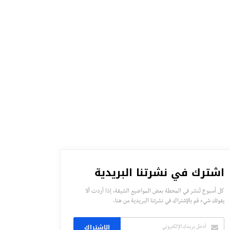
اشترك في نشرتنا البريدية
كل أسبوع تُنشر في المحطة بعض المواضيع الشيقة، إذا أردت ألا
يفوتك شيء قم بالإشتراك في نشرتنا البريدية من هنا.
الاشتراك