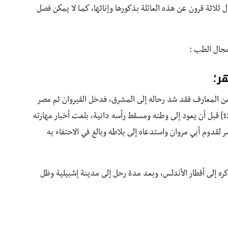
 ثلاثة قرون عن هذه العائلة بذكورها وإناثها، كمـا لا يمكن فصل
مجال الطب :
ر؛
 من المعارف فقد شد رحاله إلى المشرق، فدخل القيروان ثم مصر
وغيرها من أقطار المشرق، وتولى رئاسة الطب في بغداد[12] قبل أن يعود إلى وطنه ومسقط رأسه دانية، بلغت أخبار مهارته
لقدوم أبي مروان واستدعاه إلى بلاطه وبالغ في الاحتفاء به
ره إلى أقطار الأندلس، وبعد مدة رحل إلى مدينة إشبيلية وظل