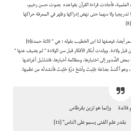
العلمية، فأجادت قراءة القرآن بقواعده بصوت حسن رخيم،
 تدريجيا ولا سهما حتى نهض إدراكها وظهر في المعرفة حراكها
لم تكن أم الحسن بارعة في الطب وحده بل برزت في الشعر أيضا، فيصفها لنا ابن الخطيب بقوله ؛ هي ” ثالثة حمدة[9]
ن من قبل ولادة. وولدت أبكار الأفكار قبل سن الولادة ” ثم يضيف عنها ”
بعض الصُّدور إلى اختبارها، ومطالعة أخبارها، فاسْتَنْبل أغراضها
و أكْسَدُ بضاعة جُلِبتْ وأشحُ درَّةٍ حُلِبَتْ فأنشدتْه من نظمها:
م فائدة وإنما هو تزين بقرطاس
بقدر علم الفتى يسمو على الناس” [11]