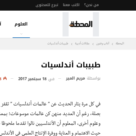
من نحن؟
اكتب معنا
تبرع للمحتوى
العلوم
آ
المحطة
آداب وفنون
مقالات أدبية
طبيبات أندلسيات
طبيبات أندلسيات
بواسطة
مريم المير
في
18 سبتمبر 2017
2٬668
في كل مرة يثار الحديث عن ” عالمات أندلسيات ” تقفز إ
بصلة، رغم أن العديد منهن كن عالمات موسوعات؛ بمعنى
وعلوم أخرى، المعلوم أن الأندلسيين نالوا تقدما ملحوظا
حيث الاهتمام و العناية ووفرة الإنتاج العلمي في الأندلس