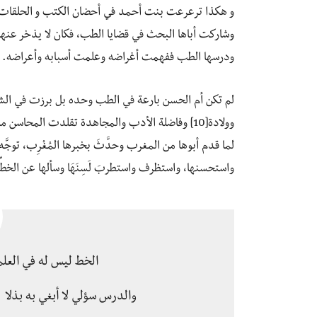
و هكذا ترعرعت بنت أحمد في أحضان الكتب و الحلقات 
وشاركت أباها البحث في قضايا الطب، فكان لا يذخر عنها
ودرسها الطب ففهمت أغراضه وعلمت أسبابه وأعراضه. [8]
وولادة[10] وفاضلة الأدب والمجاهدة تقلدت المحاس
لما قدم أبوها من المغرب وحدَّثَ بخبرها المُغْرِب، توجَّه 
واستحسنها، واستظرف واستطربَ لَسِنَهَا وسألها عن الخطِّ، وه
الخط ليس له في العل
والدرس سؤلي لا أبغي به بذلا 