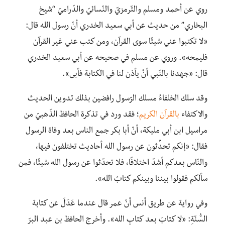
روي عن أحمد ومسلم والتّرمزيّ والنّسائيّ والدّراميّ “شيخ
البخاري” من حديث عن أبي سعيد الخدري أنّ رسول الله قال:
«لا تكتبوا عني شيئًا سوى القرآن، ومن كتب عني غير القرآن
فليمحه». وروي عن مسلم في صحيحه عن أبي سعيد الخدري
قال: «جهدنا بالنّبي أنْ يأذن لنا في الكتابة فأبى».
وقد سلك الخلفاءُ مسلك الرّسول رافضين بذلك تدوين الحديث
والاكتفاء
بالقرآن الكريم
؛ فقد ورد في تذكرة الحافظ الذّهبيّ من
مراسيل ابن أبي مليكة، أنّ أبا بكر جمع الناس بعد وفاة الرسول
فقال: «إنكم تحدِّثون عن رسول الله أحاديث تختلفون فيها،
والنّاس بعدكم أشدّ اختلافًا، فلا تحدّثوا عن رسول الله شيئًا، فمن
سألكم فقولوا بيننا وبينكم كتابُ الله».
وفي رواية عن طريق أنس أنّ عمر قال عندما عَدَلَ عن كتابة
السُّنّةِ: «لا كتابَ بعد كتابِ الله». وأخرج الحافظ بن عبد البرّ