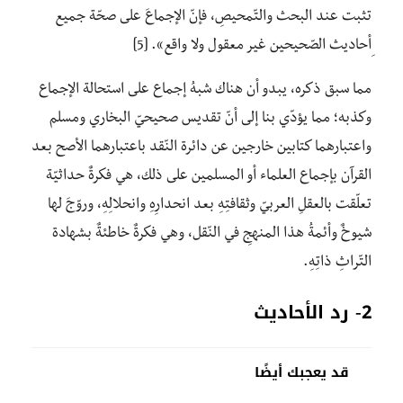
تثبت عند البحث والتّمحيصِ، فإنّ الإجماعَ على صحّة جميع
ِأحاديث الصّحيحين غير معقول ولا واقع». [5]
مما سبق ذكره، يبدو أن هناك شبهُ إجماع على استحالة الإجماع
وكذبه؛ مما يؤدّي بنا إلى أنّ تقديس صحيحيّ البخاري ومسلم
واعتبارهما كتابين خارجين عن دائرة النّقد باعتبارهما الأصح بعد
القرآن بإجماع العلماء أو المسلمين على ذلك، هي فكرةٌ حداثيّة
تعلّقت بالعقلِ العربيّ وثقافتِهِ بعد انحدارِهِ وانحلالِهِ، وروّجَ لها
شيوخٌ وأئمةُ هذا المنهجِ في النّقل، وهي فكرةٌ خاطئةٌ بشهادة
التّراثِ ذاتِهِ.
2- رد الأحاديث
قد يعجبك أيضًا