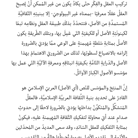
تركيبِ العقلِ والفِكْرِ حتّى يكادُ يكون من غير المُمكنِ أنْ يُصبحَ
العقلُ عقلًا معرفيًا -بمعناه غير البيولوجيّ- إلا ببنيتِهِ الثّقافيَّةِ
المُستمدَّةِ من الأصلِ، فتتحدّدُ بذلكَ طبيعُة العقلِ ونظامِه تبعًا
لكينونَتِةِ الأصل أو للكيفيّةِ التّي عَمِلَ بها، وبتلك الطّريقةِ يكون
الأصلُ بمثابةِ سُلطةٍ مُهيمنةٍ على الوعي ممَّا يؤديّ بالضّرورة
إلزامَه بالانصياعِ لسطوتِها، لذلك من الضّروريّ الاهتمامُ بهذا
الأصلِ والدّرايةِ التّامَّةِ بكيفيّةِ انبثاقِهِ ومعرفةِ الآليَّةِ التّي عمل بها
مؤسّسو الأصولِ الكِبارُ الأوائلُ.
إنَّ المنتِجَ والمؤسّس للنّص (أي الأصل) العربيّ الإسلاميّ هو
القادرُ على تحديدِ بنيةِ الثَّقافة العربيَّةِ الإسلاميَّةِ، فالعقلُ
المُتشكِّلُ والمُتكوِّنُ بداخلها يؤديّ بالضّرورةِ لاحقًا إلى حدوثِ
صدامٍ عند أيّ محاولةٍ لتفكيكِ الثّقافةِ المُهيمنةِ عليهِ، فيكونُ
بمثابةِ التّفكيكِ للعقلِ السّائدِ، وقد سعى العديدُ من المُحدّثين
والأئمة إلى تقديمِ الأصل بصورةٍ تُحيطُها هالةٌ من التّقديسِ،