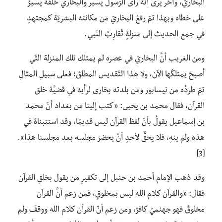
البخاريّ، وآخر يرى أنّه رأى الرّسول يسير والبخاري خلفه يسيرُ
على خطاه وبهذا تمّ رفعُ البخاريّ من مكانته البشريّة كمجتهدٍ
في جمع الحديث إلى منزلةٍ تُقارِبُ النّبي.
ومن الغريب أنَّ البخاريّ في عصره لم يمتلك تلك المنزلة التّي
أصبحَ يمتلكُها الآن، ولا هذا التّقديس المطلقَ؛ فعلى سبيلِ المثالِ
تمّ طردُه من نيسابور ومن بلدته بخارى لرأيه في قضيَّة خلق
القرآن، فقال محمد بن يحيى: «كتب إلينا من بغداد أنّ محمد
بن إسماعيل يقولُ بأنّ لفظ القرآن ليس قديمًا، وقد استتبناهُ في
هذه ولم ينهِ، فلا يحقُّ لأحدٍ أنْ يحضرَ مجلسه بعد مجلسنا هذا».
[3]
وقد ذهب الإمام أحمد بن حنبل إلى تكفيرِ من يقول بخلقِ القرآن
فقال: «والقرآن كلام الله ليس بمخلوقٍ، فمن زعم أنَّ القرآن
مخلوقٌ فهو جهنميّ كافرٌ، ومن زعم أنّ القرأن كلام الله ووقفَ ولم