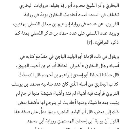
البخاريّ وأقرّ الشّيخ محمود أبو ريّة بقوله: «روايات البخاري
تختلف في العدد: فعدد أحاديث البخاريّ يزيدُ في رواية
الفربري، عن عدده في رواية إبراهيم بن معقل النّسفي بمئتين،
ويزيد عدد النّسفي على عدد حمّاد بن شاكر النّسفي بمئة كما
ذكره العراقيّ». [7]
ويقول في ذلك الإمامُ أبو الوليد الباجيّ في مقدّمةِ كتابه في
أسماء رجال البخاريّ «أخبرني الحافظ أبو ذر بن أحمد الهرويّ،
قال حدّثنا الحافظ أبو إسحق إبراهيم بن أحمد، قال انتسخْتُ
كتاب البخاريّ من أصلِه الذّي كان عند صاحبه محمّد بن يوسف
الفربريّ فرأيت فيه أشياءَ لم تتمّ وأشياءَ مُبيّضة منها تراجمُ لم
يثبت بعدها شيئًا، ومنها أحاديث لم يترجم لها فأضفنا بعض
ذلك إلى بعض، قال أبو الوليد الباجي: وممّا يدلُّ على صحّة هذا
القول أنّ رواية أبي إسحاق المستمليّ ورواية أبي محمّد