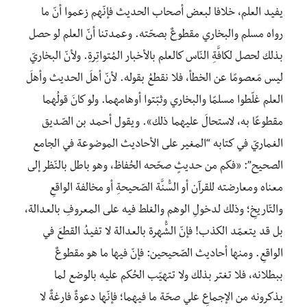
يفيد العلم، خلافا لبعض أصحاب الحديث فإنّهم زعموا أنّ ما
رواه مسلم والبخاري مقطوعٌ بصحّته. وعمدتنا أنّ العلم لو حصل
بذلك لحصل لكافَّةِ النّاس كالعلم بالأخبار المُتواتِرةِ. ولأنّ البخاريّ
ليس مَعصومًا عن الخطأ، فلا نقطعُ بقوله. لأنّ أهلَ الحديث وأهلَ
العلم غلّطوا مسلمًا والبخاري وثبّتوا أوهامهما. ولو كانَ قولُهما
مقطوعًا به، لاستحالَ عليهما ذلك». ويقول أحمد بن الصّديق
الغماريّ في كتابه “المغير على الأحاديث الموضوعة في الجامع
الصحيح”: «فكم من حديثٍ صحّحه الحُفاظ، وهو باطل بالنّظر إلى
معناه ومعارضته للقرآن أو السُّنَّة الصّحيحةِ أو مخالفة الواقعِ
والتّاريخِ؛ وذلك لدخولِ الوهم والغلط فيه على المعروفِ بالعدالة،
بل قد يتعمّد الكذب! فإنّ الشُّهرة بالعدالة لا تفيدُ القطعَ في
الواقعِ. ومنها أحاديث الصّحيحين: فإنّ فيها ما هو مقطوعٌ
ببطلانه، فلا تغتر بذلك ولا تتهيّب الحُكم عليه بالوضع لما
يذكرونه من الإجماعِ علي صحّة ما فيهما؛ فإنّها دعوةٌ فارغةٌ لا