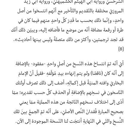
السّرخسيّ ورواية أبي الهيثم الكشميهنيّ، ورواية أبي زيد
المروزيّ مختلفة بالتّقديم والتّأخير مع أنّهم انتسخوا من أصل
واحدٍ، وإنّما ذلك بحسب ما قَدِرَ كلّ واحدٍ منهم فيما كان في
طرة أو رقعة مضافة أنّه من موضع ما فأضافه إليه، ويبيّن ذلك أنّك
قد تجد ترجمتين، وأكثرّ من ذلك متصلةً وليس بينها أحاديث».
[8]
أيْ أنّه تمّ انتساخ هذه النّسخ من أصلٍ واحدٍ -مفقود- بالإضافة
إلى أنّه كان (ناقصًا) ولم يتم إنهاءه بيدِ مُؤلّفهِ -فقيلَ أنّ الإمامَ
البخاريّ وافته المنيّةُ قبل إكمالِهِ، أضف إلى ذلك تصرّف أولئك
النّاسخون في نسخِهم بالإضافةِ أو الحذفِ كلٌ حسب تقديره؛ ممّا
أدّى إلى اختلاف نسخهم النّاتجة من هذه العمليّة ممّا يعني
بصحيحِ العبارةِ فُقدانَ النَّص الأصليّ، على أنّه تمّ الجمعُ بينَ تلك
النُّسخِ والتّي في النّهايةِ أنتجَت لنا النّسخة الموجودة إلى الآن.