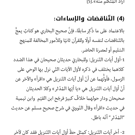
أراد المُتكلم منه».[5]
(4) التّناقضات والإساءات:
بالاعتماد على ما ذُكِر سابقًا، فإنَّ صحيح البخاري هو كتابٌ يعجُّ
بالتّناقضات لنفسه أولًا وللقرآن ثانيًا وللأمور المخالفة للمنهج
السّليم أو لعصرنا الحاضر.
1-أوّل أيات التّنزيل: وللبخاريّ حديثان صحيحان في هذا الصّدد
كلاهما يختلف في ذكره لأوّل الآيات التّي نزل بها الوحي على
الرّسول، فأولُّهما عن أنّ أوّل آيات التّنزيل هي «اقرأ» والآخر عن
أنّ أوّل آيات التّنزيل هي «يا أيّها المُدّثر» وكلا الحديثان
صحيحان ودار حولهما خلافٌ كبيرٌ فرجّح ابن القيّم وابن تيمية
في حديث «اقرأ» وقالَ النّوويّ في شرح صحيح مسلم عن حديث
“المُدّثر” أنّه باطل.
2- أخر آيات التّنزيل: كمثل حظّ أوّل آيات التّنزيل فقد كان لآخر