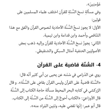
مُؤْمِنِينَ».
وفي مسألةِ نسخِ السُّنّةِ للقرآن اختلف علماء المسلمين على
قولين:
الأوّل: لا يجوز نسخُ السُّنَّة الآحادية لنصوص القرآن واتّفق مع هذا
الشّافعي وأحمد وابن قدامة وابن تيمية.
الثّاني: يجوزُ نسخ السُّنَّة الآحادية للقرآن وإليه ذهب بعض
الأصوليّين الحنفية أمثال السبكي والشنقيطي.
4- السُّنّة قاضية على القرآن
روي عن الدّرامي في سُنَنه عن يحيى بن أبي كثير أنّه قال:
«السُّنّة قاضيةٌ على القرآن وليس القرآن بقاضٍ على السُّنَّة». و قال
الزّركشي في كتابه البحر المحيط مسألة حاجة الكتاب إلى السُّنَّة
قال الأوزاعيّ: «الكتاب أحوجُ إلى السُّنَّة من السُّنَّة إلى الكتاب.
قال أبو عمر: إنّها تقضي عليه، وتبّين المُراد منه».