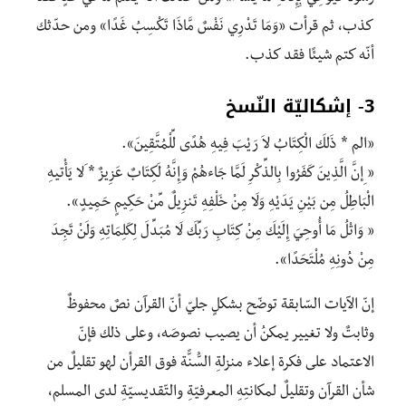
كذب، ثم قرأت «وَمَا تَدْرِي نَفْسٌ مَّاذَا تَكْسِبُ غَدًا» ومن حدّثك
أنّه كتم شيئًا فقد كذب.
3- إشكاليّة النّسخ
«الم * ذَلِكَ الْكِتَابُ لاَ رَيْبَ فِيهِ هُدًى لِّلْمُتَّقِينَ».
« ِإنَّ الَّذِينَ كَفَرُوا بِالذِّكْرِ لَمَّا جَاءهُمْ وَإِنَّهُ لَكِتَابٌ عَزِيزٌ * َلا يَأْتِيهِ
الْبَاطِلُ مِن بَيْنِ يَدَيْهِ وَلَا مِنْ خَلْفِهِ تَنزِيلٌ مِّنْ حَكِيمٍ حَمِيدٍ».
« وَاتْلُ مَا أُوحِيَ إِلَيْكَ مِنْ كِتَابِ رَبِّكَ لَا مُبَدِّلَ لِكَلِمَاتِهِ وَلَنْ تَجِدَ
مِنْ دُونِهِ مُلْتَحَدًا».
إنّ الآيات السّابقة توضّح بشكلٍ جليّ أنّ القرآن نصٌ محفوظٌ
وثابتٌ ولا تغيير يمكنُ أن يصيب نصوصَه، وعلى ذلك فإنّ
الاعتماد على فكرة إعلاء منزلةِ السُّنًّة فوق القرأن لهو تقليلٌ من
شأن القرآن وتقليلٌ لمكانتِهِ المعرفيّةِ والتّقديسيّةِ لدى المسلم،