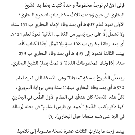
فإلى الآنَ لم توجدْ مخطوطةٌ واحدةٌ كُتبت بخطّ يد الشّيخ
البخاريّ في حين وُجِدت ثلاثُ مخطوطاتٍ لصحيحِ البخاريّ؛
الأولى تعود لعام 407هـ أي بعد وفاة الإمام البخاري ب 151 سنة،
ولا تشملُ إلَّا على جزءٍ يَسيرٍ من الكتاب. الثّانية تعودُ لعام 424هـ
أي بعد وفاة البخاري ب 168 سنةٍ ولا تُمثّل أيضًا الكتاب كلّه.
بينما الثّالثة فتعود إلى 495 هـ أي بعد وفاة البخاري ب 239
سنة. [6] وتلك المخطوطاتُ الثَّلاثة لا تمتُ بصلةٍ للشّيخ البخاريّ.
ويتغنَّى الشُّيوخُ بنسخةِ “منجانا” وهي النّسخة التّي تعود لعام
370هـ أي بعد وفاة البخاري ب114 سنة وهي برواية المروزيّ،
لكنَّ هذه النّسخة كان هدفُها في المقامِ الأوّل الطَّعن في البخاريّ
كما ذكر وكتب الشّيخ “أحمد بن فارس السّلوم” في بحثه (رسالة
في الرّد على شبه منجانا حول البخاري). [5]
بينما وُجد ما يقاربُ الثّلاث عشرة نسخة منسوبةً إلى تلاميذ