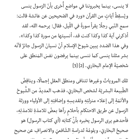
لا ينسى، بينما يخبروننا في مواضع أُخرى بأنّ الرّسول ينسى
ويُسقِطُ آياتٍ من القرآن «ورد في الصّحيحين عن عائشة قالت:
سمع النّبي رجلًا يقرأ سورةً في اللّيل، فقال: يرحمه الله، لقد
أذكرني آية كذا وكذا كنت قد، أنسيتها من سورة كذا وكذا».
وفي هذا الصّدد يبين شيوخ الإسلام أنّ نسيانَ الرّسول جائزٌ لأنّه
بشر مثلنا ينسى كما ننسى بينما يرفضون نفسَ المَنطق على
شخصيّةَ الإمام البخاري. [2] [3]
تلك المروياتُ وغيرها تتنافى ومنطقُ العقلِ إجمالًا، ويناقِضُ
الطّبيعة البشريّة لشخص البخاريّ، فذهب العديدُ من الشُّيوخ
والأئمّةِ إلى إعلاء منزلتِهِ وتقديسِهِ وإضافتِهِ إلى الأولياء وورثة
الرّسول عن طريق الاحتكامِ بأحلامٍ رآها بعضُ تلامذةِ تلامذتِهِ،
فأحدهم يرى الرسول يخبره بأنَّ كتابَه (أي كتاب الرسول) هو
صحيحُ البخاريّ، ويلومُهُ لدراسةِ الشّافعيّ والانصرافِ عن صحيح