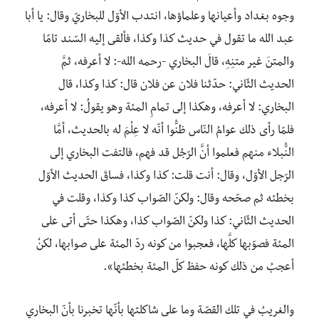
وجوه بغداد وأعيانها وعلماؤها، انتدب الأوّل للبخاريّ وقال: يا أبا
عبد الله ما تقول في حديث كذا وكذا، فألقى إليه السّند تامًا
والمتنَ غير متنِهِ، قالَ البخاري -رحمه الله-: لا أعرفه، ثمَّ
الحديث الثّاني: حدّثنا فلان عن فلان قال: كذا وكذا، قال
البخاري: لا أعرفه، وهكذا إلى تمامِ المئة وهو يقولُ: لا أعرفه،
فلمّا رأى ذلك عوامُ النّاس ظنُّوا أنّه لا عِلْمَ له بالحديث، أمَّا
النُّبلاء منهم فعلموا أنَّ الرّجُل قد فهم، فالتفت البخاري إلى
الرّجل الأوّل، وقال: أنت قلت: كذا وكذا، فساقَ الحديث الأوّل
بخطئه ثم صحّحه وقال: ولكنّ الصّواب كذا وكذا، وقلت في
الحديث الثّاني: كذا ولكنّ الصّواب كذا، وهكذا حتّى أتى على
المئة فصوّبها كلَّها، فعجبوا من كونه ردّ المئة على صوابها، لكنْ
أعجبُ من ذلك كونه حفظ كلّ المئة بخطئها».
والغريبُ في تلك القصّة وما على شاكلتها بأنّها تخبرنا بأنّ البخاري