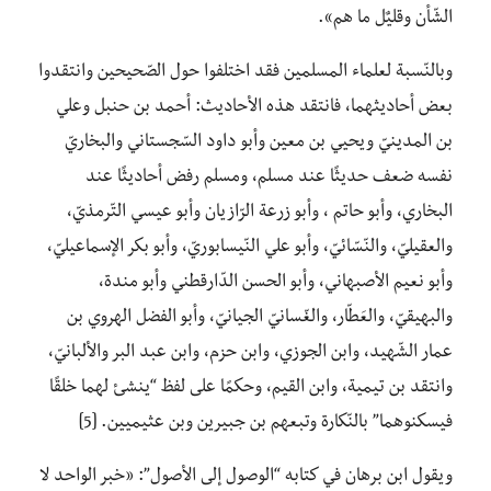
الشّأن وقليٌل ما هم».
وبالنّسبة لعلماء المسلمين فقد اختلفوا حول الصّحيحين وانتقدوا
بعض أحاديثهما، فانتقد هذه الأحاديث: أحمد بن حنبل وعلي
بن المدينيّ ويحيي بن معين وأبو داود السّجستاني والبخاريّ
نفسه ضعف حديثًا عند مسلم، ومسلم رفض أحاديثًا عند
البخاري، وأبو حاتم ، وأبو زرعة الرّازيان وأبو عيسي التّرمذيّ،
والعقيليّ، والنّسّائيّ، وأبو علي النّيسابوريّ، وأبو بكر الإسماعيليّ،
وأبو نعيم الأصبهاني، وأبو الحسن الدّارقطني وأبو مندة،
والبهيقيّ، والعَطّار، والغّسانيّ الجيانيّ، وأبو الفضل الهروي بن
عمار الشّهيد، وابن الجوزي، وابن حزم، وابن عبد البر والألبانيّ،
وانتقد بن تيمية، وابن القيم، وحكمًا على لفظ “ينشئ لهما خلقًا
فيسكنوهما” بالنّكارة وتبعهم بن جبيرين وبن عثيميين. [5]
ويقول ابن برهان في كتابه “الوصول إلى الأصول”: «خبر الواحد لا