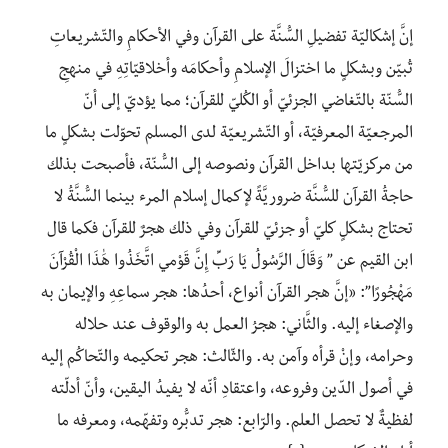
إنَّ إشكاليّة تفضيلِ السُّنَّة على القرآن وفي الأحكامِ والتّشريعاتِ
تُبيّن وبشكلٍ ما اختزالَ الإسلامِ وأحكامَه وأخلاقيّاتِهِ في منهجِ
السُّنّة بالتّغاضي الجزئيّ أو الكُليّ للقرآن؛ مما يؤديّ إلى أنّ
المرجعيّة المعرفيّة، أو التّشريعيّة لدى المسلم تحوّلت بشكلٍ ما
من مركزيّتها بداخل القرآن ونصوصه إلى السُّنّة، فأصبحت بذلك
حاجةُ القرآن للسُّنَّة ضروريَّةً لإكمال إسلام المرء بينما السُّنَّةُ لا
تحتاج بشكلٍ كليّ أو جزئيّ للقرآن وفي ذلك هجرٌ للقرآن فكما قال
ابن القيم عن ” وَقَالَ الرَّسُولُ يَا رَبِّ إِنَّ قَوْمِي اتَّخَذُوا هَٰذَا الْقُرْآنَ
مَهْجُورًا”: «إنَّ هجر القرآن أنواع، أحدُها: هجر سماعِهِ والإيمان به
والإصغاء إليه. والثَّاني: هجرُ العمل به والوقوف عند حلاله
وحرامه، وإنْ قرأه وآمن به. والثّالث: هجر تحكيمه والتّحاكُم إليه
في أصول الدّين وفروعه، واعتقادِ أنّه لا يفيدُ اليقين، وأنّ أدلّته
لفظيةٌ لا تحصل العلم. والرّابع: هجر تدبُّره وتفهّمه، ومعرفه ما