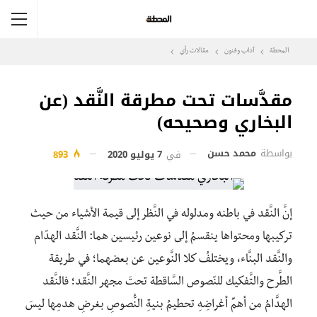
المحطة
آداب وفنون
مقالات رأي
مقدَّسات تحت مطرقة النَّقد (عن
البخاري وصحيحه)
بواسطة
محمد حسن
في
7 يوليو 2020
893
إنَّ النَّقد في باطنه ومدلوله في النَّظر إلى قيمة الأشياء من حيث
تركيبها ومحتواها ينقسمُ إلى نوعين رئيسين هما: النَّقد الهدّام
والنَّقد البنَّاء، ويختلفُ كلا النَّوعين عن بعضهما؛ في طريقة
الطَّرح والتَّفكيك للنّصوص السَّاقطة تحتَ مجهر النَّقد؛ فالنَّقد
الهدَّامُ من أهمِّ أغراضِهِ تحطيمُ بنيةِ النُّصوصِ بغرضِ هدمِها ليسَ