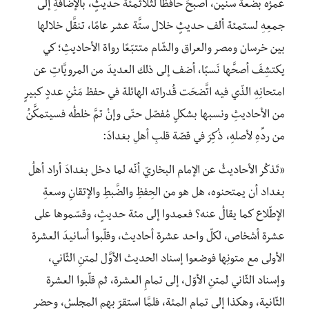
عمرُه بضعة سنين، أصبحَ حافظًا لثلاثمئة حديثٍ، بالإضافةِ إلى
جمعِهِ لستمئة ألف حديثٍ خلال ستَّة عشر عامًا، تنقَّل خلالها
بين خرسان ومصر والعراق والشّام متتبّعًا رواة الأحاديثِ؛ كي
يكتشِفَ أصحَّها نَسبًا، أضف إلى ذلك العديدَ من المرويَّاتِ عن
امتحانِهِ الذّي فيه اتَّضحَت قُدراته الهائلة في حفظ مَتْنِ عددٍ كبيرٍ
من الأحاديثِ ونسبها بشكلٍ مُفصّل حتّى وإنْ تمَّ خلطُه فسيتمكَّنُ
من ردِّهِ لأصلهِ، ذُكِرَ في قصّة قلبِ أهلِ بغدادَ:
«تَذكُر الأحاديثُ عن الإمام البخاريّ أنّه لما دخل بغدادَ أراد أهلُ
بغداد أن يمتحنوه، هل هو من الحِفظِ والضَّبطِ والإتقانِ وسعةِ
الإطّلاع كما يقالُ عنه؟ فعمدوا إلى مئة حديثٍ، وقسّموها على
عشرة أشخاص، لكلّ واحد عشرة أحاديث، وقلّبوا أسانيدَ العشرة
الأولى مع متونِها فوضعوا إسناد الحديث الأوَّل لمتنِ الثّاني،
وإسناد الثّاني لمتنِ الأوّل، إلى تمامِ العشرة، ثم قلّبوا العشرة
الثّانية، وهكذا إلى تمام المئة، فلمَّا استقرّ بهم المجلسُ، وحضر