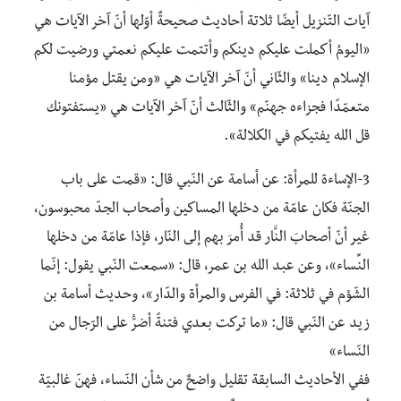
آيات التّنزيل أيضًا ثلاتة أحاديث صحيحةٌ أوّلها أنّ آخر الآيات هي
«اليومُ أكملت عليكم دينكم وأتتمت عليكم نعمتي ورضيت لكم
الإسلام دينا» والثّاني أنّ آخر الآيات هي «ومن يقتل مؤمنا
متعمّدًا فجزاءه جهنّم» والثّالث أنّ آخر الآيات هي «يستفتونك
قل الله يفتيكم في الكلالة».
3-الإساءة للمرأة: عن أسامة عن النّبي قال: «قمت على باب
الجنّة فكان عامّة من دخلها المساكين وأصحاب الجدّ محبوسون،
غير أنّ أصحابَ النَّار قد أُمِرَ بهم إلى النّار، فإذا عامّة من دخلها
النِّساء»، وعن عبد الله بن عمر، قال: «سمعت النّبي يقول: إنّما
الشّؤم في ثلاثة: في الفرس والمرأة والدّار»، وحديث أسامة بن
زيد عن النّبي قال: «ما تركت بعدي فتنةً أضرُّ على الرّجال من
النّساء»
ففي الأحاديث السابقة تقليل واضحٌ من شأن النّساء، فهنّ غالبيّة