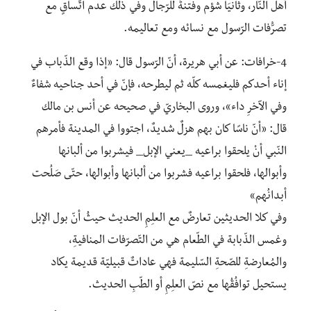
أهل النّار، وثانيَا شؤم وفتنةٌ للرّجال وفي ذلك عدم اتّساقٍ مع
تصرُّفات الرّسول مع نسائه ومع تعاليمه.
4-خرافات: عن أبي هريرة، أنّ الرّسول قال: «إذا وقع الذّباب في
إناء أحدكم فليغمسه كلّه ثم ليطرحه، فإنّ في أحد جناحيه شفاءٌ
وفي الآخرِ داء»، وروى البخاريّ في صحيحه عن أنس بن مالك
قال: «أنّ ناسًا كان بهم هزلٌ شديدٌ، اجتووا في المدينة فأمرهم
النّبي أنْ يلحقوا براعيه _يعني الإبل_ فيشربوا من ألبانها
وأبوالها، فلحقوا براعيه فشربوا من ألبانها وأبوالها، حتّى صَلُحت
أبدانُهم»
وفي كلا الحديثين تعارضٌ مع العلِمِ الحديث حيثُ أنّ بول الإبل
وغمس الذّبابة في الطّعام هي من التّصرّفات المنافيةِ،
والمُعارضةِ للصّحةِ السّليمة فهي عاداتٌ قبيليّة قديمة يكاد
يستحيل توافُقُها مع نصّ العلِمِ أو الطّبِ الحديث.