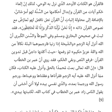
فالقرآن هو الكتابُ الأوحد الذّي نزل به الوحي، لذلك إنّ إلغاءَ
حُكم آيات من القرآن وإبدال أحكامها من السُّنَّة لهو أمرٌ شائنٌ،
بالإضافة إلى محاولة إثباتِ أنَّ القرآن نصٌ ناقصٌ لهو تَعارُضٌ مع
نصوص القرآن ذاته « إِنَّا نَحْنُ نَزَّلْنَا الذِّكْرَ وَإِنَّا لَهُ لَحَافِظُونَ»، فقد
ثبتَ في صحيحيّ البخاريّ ومسلم وفي الموطأ والسُّنن الكُبرى أنّ
الله أنزل آية الرّجم «والشّيخة إذا زنيا فارجموهما البتّة نكالاً من
الله واللهُ عزيزٌ حكيم» ثمّ رفعها -حيث أكلتها داجنٌ قبل تدوين
القرآن -فرفع النّص وبقي الحُكم، فقد روي أنّ عمر بن الخطّاب
قال: «إنّ الله تعالى بعث مُحمدًا بالحقّ وأنزل عليه الكتابَ، فكان
ممّا أنزل الله عليه آيه الرّجم فقرأناها وعقلناها ووعيناها، ورجم
رسول الله ورجمنا بعده، والذّي نفسي بيده لولا أنيّ أخشى أن
يقول النّاس زاد عمر بن الخطاب في كتاب الله، لكتبتها بيدي».
[9]