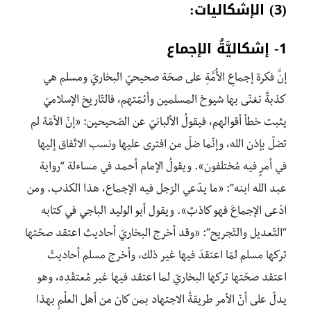
(3) الإشكاليات:
1- إشكاليَّةُ الإجماع
إنَّ فكرة إجماعِ الأُمَّةِ على صحّة صحيحيّ البخاريّ ومسلم هي
كذبةٌ تغنّى بها شيوخ المسلمين وأئمّتهم، فالتّاريخ الإسلاميّ
يثبت خطأ أقوالهم، فيقولُ الألبانيّ عن الصّحيحين: «إنّ الأمّة لم
تضلّ بإذن الله، وإنّما ضلّ من افترى عليها ونسب الاتّفاق إليها
في أمرٍ فيه مُختلفون». ويقولُ الإمام أحمد في مساءلة “رواية
عبد الله ابنه”: «ما يدّعي الرّجل فيه الإجماع، هذا الكذب. ومن
ادّعى الإجماعَ فهو كاذبٌ». ويقول أبو الوليد الباجي في كتابه
“التّعديل والتّجريح”: «وقد أخرج البخاريّ أحاديث اعتقد صحّتها
تركها مسلم لمّا اعتقدَ فيها غير ذلك، وأخرج مسلم أحاديثَ
اعتقد صحّتها تركها البخاريّ لما اعتقد فيها غير مُعتقَدِه، وهو
يدلّ على أنّ الأمر طريقةُ الاجتهاد بمن كان من أهل العلْمِ بهذا