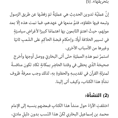
بتحريقها». [5]
إنَّ عمليَّة تدوين الحديثِ هي عمليّةٌ تمّ رَفضُها عن طريق الرّسول
وتبعه فيها خلفاؤه، فتمَّ منعها في عهدهم، فما نمت هذه إلّا بعد
موتِهم، حيثُ اهتمّ التّابعون بها اهتمامًا كبيرًا لأغراضٍ سياسيّةٍ
في تسيير الخلافة أولًا، وإحكامِ قبضةِ الحاكِمِ على الشّعبِ ثانيًا
وغيرها من الأسباب الأخرى.
استمرَّ نمو هذهِ العمليّةِ حتّى أتى البخاريّ ووصل أوجها وأخرج
صحيحَهُ الذّي يحظى في وقتنا الحاضِرِ بمكانةٍ تكاد تكون منافسةً
لمنزلةِ القرآن في تقديسِهِ والحفاوةِ بهِ، لذلك وجب معرفةُ ظروف
نشأةِ هذا الكتاب، وكيف أتى إلينا.
(2) النشأة:
اختلفتِ الآراءُ حول منشأ هذا الكتابِ فبعضهم ينسبه إلى الإمام
محمد بن إسماعيل البخاري لكنّ هذا النّسب بدون دليلٍ ماديّ،