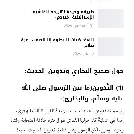
طريقة وحيدة لهزيمة الفاشية
الإسرائيلية (مُتَرجَم)
31 أغسطس 2025
اللغة: ضبابٌ لا يجلوه إلا الصمت | عزة
صلاح
7 يوليو 2025
حول صحيح البخاري وتدوين الحديث:
(1) التَّدوين(ما بين الرّسول صلى الله
عليه وسلّم، والبخاريّ):
إنّ عمليّة تدوين الحديث ليست وليدةَ القرن الثَّالث الهجريّ،
إنّما هي عمليّةٌ كَثر حولها النّقاش طوال فترةِ خلافة الصّحابة وفترة
وجود الرّسول، لكنّ الرّسول رفض قطعيًا تدوينَ الحديث، حيث