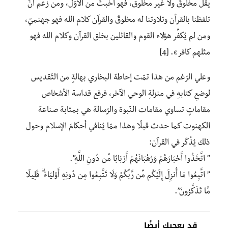
يقل مخلوقٌ ولا غير مخلوق، فهو أخبثُ من الأوّل، ومن زعم أنّ
تلفظنا بالقرأن وتلاوتنا له مخلوقٌ والقرآن كلام الله فهو جهنميّ،
ومن لم يُكفِّر هؤلاء القوم والقائلين بخلق القرآن وكلام الله فهو
مثلهم كافر». [4]
وعلي الرّغم من هذا تمّت إحاطة البخاري بهالةٍ من التّقديس
لوضعِ كتابهِ في منزلةِ الوحي الآخر، فرفع قداسة الأشخاص
مقاماتٍ تساوي مقامات النّبوة والرّسالة هي بمثابة صناعة
الكهنوت كما حدث قبلًا وهذا ممّا يُنافي أحكامَ الإسلام وحول
ذلك يُذْكَر في القرآن:
” اتَّخَذُوا أَحْبَارَهُمْ وَرُهْبَانَهُمْ أَرْبَابًا مِّن دُونِ اللَّهِ”.
” اتَّبِعُوا مَا أُنزِلَ إِلَيْكُم مِّن رَّبِّكُمْ وَلَا تَتَّبِعُوا مِن دُونِهِ أَوْلِيَاءَ ۗ قَلِيلًا
مَّا تَذَكَّرُونَ”.
قد يعجبك أيضًا