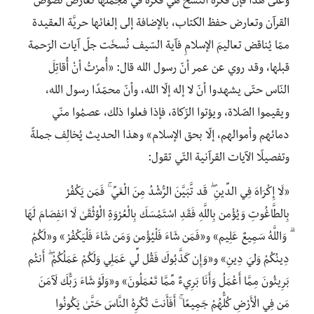
وعلى هذا فإنَّ فكرة النّسخ هي فكرةٌ في مجملها تعارض نصوص
القرآن وتعارض حفظ الكتاب، بالإضافة إلى إلغائها حريَّة العقيدة
ممّا يُناقض تعاليمَ الإسلامِ فآية السّيف نُسخَت جلّ آيات الرّحمة
قبلها، وقد روي عن عمر أنّ رسول الله قال: «أُمرْتُ أنْ أُقاتِلَ
النّاس حتّى يشهدوا أنّ لا إله إلّا الله، وأنّ محمّدًا رسول الله،
ويقيموا الصّلاة، ويؤتوا الزّكاة، فإذا فعلوا ذلك، عصمُوا منّي
دمائهم وأموالهم، إلّا بحق الإسلام» وهذا الحديث يُخالِف جملةً
وتفصيلًا الآيات القرآنية التّي تقول:
«لَا إِكْرَاهَ فِي الدِّينِ ۖ قَد تَّبَيَّنَ الرُّشْدُ مِنَ الْغَيِّ ۚ فَمَن يَكْفُرْ
بِالطَّاغُوتِ وَيُؤْمِن بِاللَّهِ فَقَدِ اسْتَمْسَكَ بِالْعُرْوَةِ الْوُثْقَىٰ لَا انفِصَامَ لَهَا
ۗ وَاللَّهُ سَمِيعٌ عَلِيم» و«فَمَن شَاءَ فَلْيُؤْمِن وَمَن شَاءَ فَلْيَكْفُرْ» و«لَكُمْ
دِينُكُمْ وَلِيَ دِينِ» و«وَإِن كَذَّبُوكَ فَقُل لِّي عَمَلِي وَلَكُمْ عَمَلُكُمْ ۖ أَنتُم
بَرِيئُونَ مِمَّا أَعْمَلُ وَأَنَا بَرِيءٌ مِّمَّا تَعْمَلُونَ» و«وَلَوْ شَاءَ رَبُّكَ لَآمَنَ
مَن فِي الْأَرْضِ كُلُّهُمْ جَمِيعًا ۚ أَفَأَنتَ تُكْرِهُ النَّاسَ حَتَّىٰ يَكُونُوا