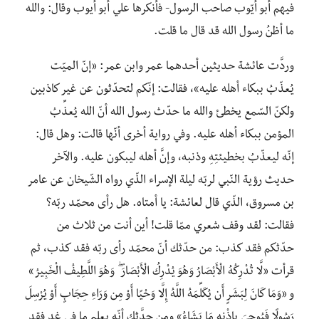
فيهم أبو أيّوب صاحب الرسول- فأنكرها علي أبو أيوب وقال: والله
ما أظنُ رسول الله قد قال ما قلت.
وردَّت عائشة حديثين أحدهما عمر وابن عمر: «إنّ الميّت
يُعذّبُ ببكاء أهله عليه»، فقالت: إنّكم لتحدّثون عن غير كاذبين
ولكنّ السّمع يخطئ والله ما حدّث رسول الله أنّ الله يُعذِّبُ
المؤمن ببكاء أهله عليه. وفي رواية أخرى أنّها قالت: وهل قال:
إنّه ليعذّبُ بخطيئتِهِ وذنبه، وإنَّ أهله ليبكون عليه. والآخر
حديث رؤية النّبي لربّه ليلة الإسراء الذّي رواه الشّيخان عن عامر
بن مسروق، الذّي قال لعائشة: يا أمتاه. هل رأى محمّد ربّه؟
فقالت: لقد وقف شعري ممّا قلت! أين أنت من ثلاث من
حدّثكم فقد كذب: من حدّثك أنّ محمّد رأى ربّه فقد كذب، ثم
قرأت «لَّا تُدْرِكُهُ الْأَبْصَارُ وَهُوَ يُدْرِكُ الْأَبْصَارَ ۖ وَهُوَ اللَّطِيفُ الْخَبِيرُ»
و «وَمَا كَانَ لِبَشَرٍ أَن يُكَلِّمَهُ اللَّهُ إِلَّا وَحْيًا أَوْ مِن وَرَاءِ حِجَابٍ أَوْ يُرْسِلَ
رَسُولًا فَيُوحِيَ بِإِذْنِهِ مَا يَشَاءُ» ومن حدَّثك أنّه يعلم ما في غدٍ فقد