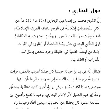
حول البخاري :
إنَّ الشّيخ محمد بن إسماعيل البخاري (194 هـ / 256 هـ) من
أكثرِ الشّخصياتِ إشكاليةً في تاريخ الثَّقافة العربيّة الإسلاميَّة،
فقد نُسِجَت حوله العديدُ من المَرويَّاتِ، وسَمَت به الحكاياتُ
فوقَ الطّابعِ البشريّ حتّى يكادُ الباحثُ أو القارئ في التّراثِ
الإسلاميّ ليشكُّ قطعيًّا في حقيقة وجود شخص بمثل تلك
القُدراتِ أو الصّفاتِ.
فيُقالُ أنَّه في بدايةِ حياته حينما كان طفلًا اُصيب بالعمى، فرأت
أمّه رؤيةً يزورها فيها أبو الأنبياء إبراهيم، ويبشّرُها بأنَّ ابنها
سيشفى؛ نظرًا لكثرةِ بُكائِها، وفي روايةٍ أُخرى كَثرةِ دُعائها، وتحقَّقَ
وعدُ إبراهيم الخليل لأمِّ الإمامِ البخاريّ. وحينما نضجَ وأصبح ابن
السَّابعة عشر، كان يحفظ من الحديثِ سبعين ألفًا، وحينما زاد