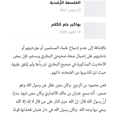
الفلسفة الرُّشدية
23 مارس 2021
بواكير علم الكلام
18 أكتوبر 2020
بالإضافة إلى عدم إجماع علماء المسلمين أو مؤرخيهم أو
باحثيهم على إجمال صحّة صحيحيّ البخاريّ ومسلم، فإنّ بعض
الأحاديث المذكورة في صحيح البخاريّ تمّ ردُّها ولم يُتّفق عليها،
حيث تمّ تكذيبها من الصّحابه ذاتهم.
فعن محمود بن الرّبيع -وكان ممّن عقل عن رسول الله وهو
صغير- أنّه سمع عتبان بن مالك الأنصاريّ وكان ممّن شَهِدَ بدرًا،
أنَّ رسول الله قال: إنّ الله حرّم النّار على من قال لا إله إلا الله
يبغي بها وجه الله -وكان رسول الله في دار عتبان فحدّثها قومًا