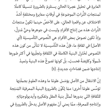
الغابرةِ في تحليلِ عصِرنا الحاليّ يستلزمُ بالضّرورةِ تنسيقًا كاملًا
لمنتجاتِ التُّراثِ الموضوعةِ في أوقاتٍ مغايرةٍ ومختلفةٍ أشدَّ
الاختلافِ عن واقعنِا الحاليّ، على الأخصِّ حينما تكونُ منتجاتُ
التُّراث هذه من إنتاجِ الأفرادِ وليست في جوهرها وحيٌّ مُنزلٌ،
وإذْ تكون نصوصُ بعض الأفرادِ هي النُّصوص التّأسيسيّة (أي
الأصل) في ثقافةٍ ما، فإنَّ هذه التَّأسيسيّة لا تتأتَّى من كون هذه
النّصوص تَخْتَزِل البنيةَ الكاملةَ في الثّقافةِ وتجلّيها في أكثرِ صُورِها
شُمولًا وكليّضةً فحسبُ، بلْ كونها تصوغُ هذه البنيةَ وتعيدُ
إنتاجها ضمن فضاءاتٍ جديدةٍ. [1]
إنَّ الانتقالَ من الأصلِ يؤسّسُ علومًا ما وهذه العلومُ بجملَتِها
تؤسِّس علومًا أُخرى؛ ممّا يُكَوِّن بالضّرورةِ البنيةَ المعرفيّة المُنتِجة
للثّقافةِ التّي بدورها تُمثّلُ بنيةَ العقلِ وتفكيرهِ وأيديولوجيّاتِهِ
وإنتاجهِ للمعرفةِ، ممَّا يعني أنّ مفهومَ الأصلِ يدخلُ بالضّرورةِ في