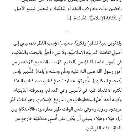
رافضين بذلك محاولاتِ النّقد أو التّفكيك والتَّحليل لبنيةِ الأصل،
أو للثّقافةِ الإسلاميَّةِ السَّائدة. [1]
إعلان
ولتكوين بنيةٍ ثقافيةٍ وفكريَّةٍ صحيحةٍ، وَجَبَ النّظرُ بتمحيصٍ إلى
أصولِ ثقافتنا العربيَّةِ الإسلاميَّةِ، ولا شيءَ أحقُّ بالبحث والتّفكيك
في أصول هذه الثّقافةِ من (الجامع المُسند الصّحيح المُختَصر من
أُمور رسول الله صلى الله عليه وسلّم وسننه وأيامه) الشَّهير بإسم
(صحيح البخاري) الذَّي تمّ اعتباره “أصحّ كتابٍ بعد كتابِ الله”؛
لكثرةِ الاعتماد عليه في تأسيسِ وعي المسلم، ومعرفته الدّينيّة،
وكونه أحد أهمِّ المخطوطاتِ في التَّاريخِ الإسلاميّ، وهو كتابٌ كَثُرَ
مريدوه ومؤيّدوه وفي نفس الوقت ظهرَ معارضوه، فالاحتكامُ بين
أراءِ هؤلاء وهؤلاء ينبغي أن يكون على أُسسٍ منطقيّة خارجةٍ من
نقطةِ التقاءِ الفريقين.