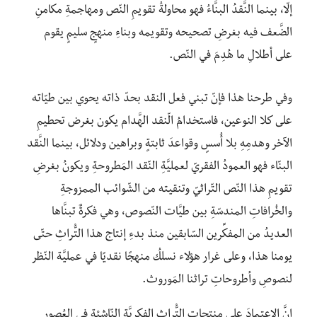
إلّا، بينما النَّقدُ البنَّاءُ فهو محاولةُ تقويمِ النّص ومهاجمةِ مكامنِ
الضَّعف فيه بغرضِ تصحيحه وتقويمه وبناءِ منهجٍ سليمٍ يقوم
على أطلالِ ما هُدِمَ في النّص.
وفي طرحنا هذا فإنّ تبني فعل النقد بحدّ ذاته يحوي بين طيّاته
على كلا النوعين، فاستخدامُ الّنقد الهَّدام يكون بغرض تحطيمِ
الآخر وهدمِهِ بلا أُسسٍ وقواعدَ ثابتةٍ وبراهين ودلائل، بينما النَّقد
البنّاء فهو العمودُ الفقريّ لعمليَّةِ النّقد المَطروحةِ ويكونُ بغرضِ
تقويمِ هذا النّص التّراثيّ وتنقيته من الشّوائب الممزوجةِ
والخُرافاتِ المندسّةِ بين طيَّات النّصوص، وهي فكرةٌ تبنَّاها
العديدُ من المفكِّرين السّابقين منذ بدءِ إنتاج هذا التُّراثِ حتّى
يومنا هذا، وعلى غرار هؤلاء نسلكُ منهجًا نقديًا في عمليَّة النّظر
لنصوصِ وأطروحاتِ تراثنا المَوروث.
إنَّ الاعتمادَ على منتجاتِ التُّراث الفكريَّة النّاشئةِ في العُصور