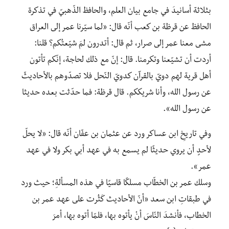
بثلاثة أسانيدَ في جامع بيان العلم، والحافظ الذّهبيّ في تذكرة
الحافظ عن قرظة بن كعب أنّه قال: «لما سيّرنا عمر إلى العراق
مشى معنا عمر إلى صرار، ثم قال: أتدرون لمَ شيّعتُكم؟ قلنا:
أردت أن تشيّعنا وتكرمنا. قال: إنّ مع ذلك لحاجة، إنّكم تأتون
أهل قرية لهم دويّ بالقرآن كدويّ النّحل فلا تصدّوهم بالأحاديثّ
عن رسول الله، وأنا شريككم. قال قرظة: فما حدّثت بعده حديثا
عن رسول الله».
وفي تاريخِ ابن عساكر ورد عن عثمان بن عفّان أنّه قال: «لا يحلّ
لأحدٍ أن يروي حديثًا لم يسمع به في عهد أبي بكر ولا في عهد
عمر».
وسلك عمر بن الخطّاب مسلكًا قاسيًا في هذه المسألةِ؛ حيث ورد
في طبقاتِ ابن سعد «أنّ الأحاديث كَثُرت على عهد عمر بن
الخطاب، فأنشدَ النّاسَ أنْ يأتوه بها، فلمّا أتوه بها، أمرَ