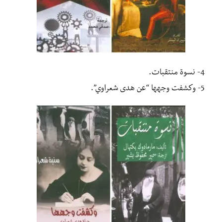
4- نسوة منتقبات.
5- وكشفت وجهها “عن هدى شعراوي”.