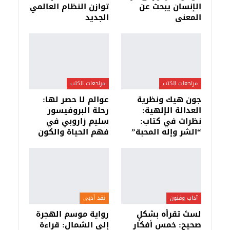
الإنسان يبحث عن
توازن النظام العالمي
المعنى
الجديد
مراجعات الكتب
مراجعات الكتب
جون هيك ونظرية
عوالم لا حصر لها:
العدالة الإلهية:
رحلة البروفيسور
نظرات في كتاب:
سليم زاروبي في
“الشر وإله المحبة”
فهم الحياة والكون
آداب وفنون
نقد أدبي
لستَ تقرأه بشكلٍ
رواية موسم الهجرة
صحيح: خمس أفكار
إلى الشمال: قراءة