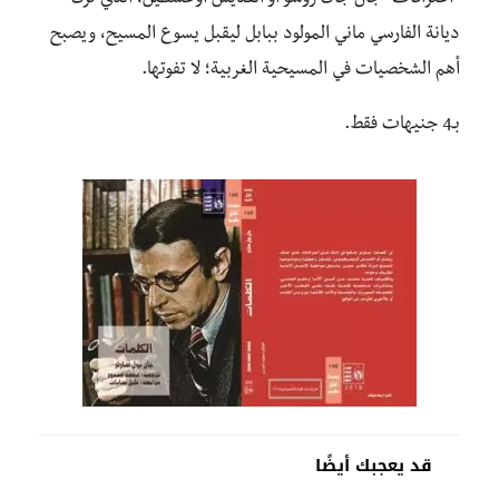
“اعترافات” جان جاك روسو أو القديس أوغسطين، الذي ترك
ديانة الفارسي ماني المولود ببابل ليقبل يسوع المسيح، ويصبح
أهم الشخصيات في المسيحية الغربية؛ لا تفوتها.
بـ4 جنيهات فقط.
قد يعجبك أيضًا