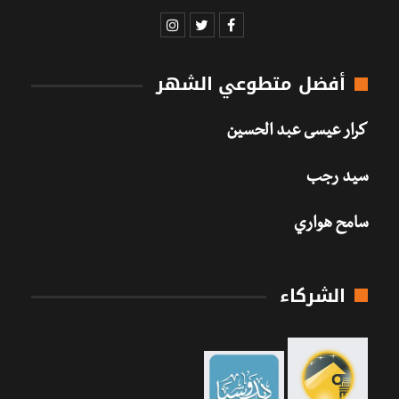
أفضل متطوعي الشهر
كرار عيسى عبد الحسين
سيد رجب
سامح هواري
الشركاء