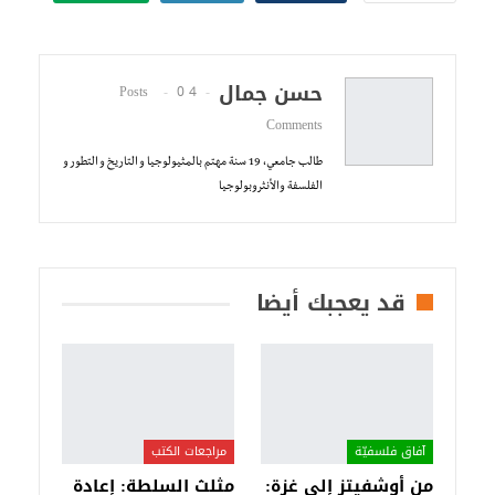
حسن جمال
0
4 Posts
Comments
طالب جامعي، 19 سنة مهتم بالمثيولوجيا و التاريخ و التطور و
الفلسفة والأنثروبولوجيا
قد يعجبك أيضا
آفاق فلسفيّة‎
مراجعات الكتب
من أوشفيتز إلى غزة:
مثلث السلطة: إعادة