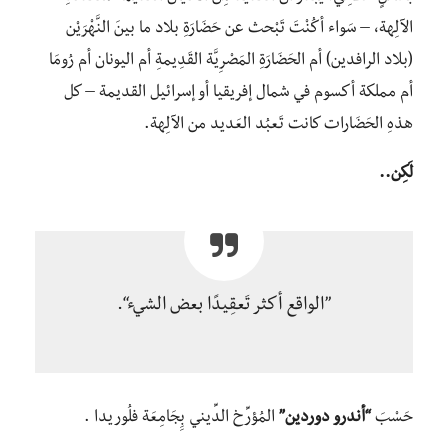
الآلِهة، – سَواء أكُنْتَ تَبْحث عن حَضَارَةِ بلاد ما بينَ النَّهْرَيْن
(بلاد الرافدين) أم الحَضَارَةِ المَصْرِيَّة القَدِيمةِ أم اليونان أم رُومَا
أم مملكة أكسوم في شمال إفريقيا أو إسرائيل القديمة – كل
هذهِ الحَضَارات كانت تَعبُد العَديد من الآلِهة.
لَكِن..
”الواقع أكثر تَعقِيدًا بعض الشيء“.
حَسْبَ
“أندرو دوردين”
المُؤرِّخ الدِّيني بِِجَامِعَة فلُوريدا .