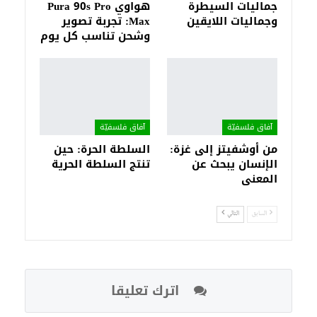
جماليات السيطرة
هواوي Pura 90s Pro
وجماليات اللايقين
Max: تجربة تصوير
وشحن تناسب كل يوم
آفاق فلسفيّة‎
آفاق فلسفيّة‎
من أوشفيتز إلى غزة:
السلطة الحرة: حين
الإنسان يبحث عن
تنتج السلطة الحرية
المعنى
السابق
التالي
اترك تعليقا