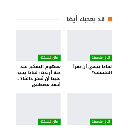
قد يعجبك أيضا
آفاق فلسفيّة‎
آفاق فلسفيّة‎
لماذا ينبغي أن نقرأ
مفهوم التفكير عند
الفلسفة؟
حنة أرندت: لماذا يجب
علينا أن نُفكر دائمًا؟ ..
أحمد مصطفى
آفاق فلسفيّة‎
آفاق فلسفيّة‎