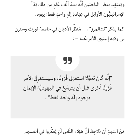
ويَعتقِد بعضُ الباحثين أنَّه بعدَ ألْفِ عَامٍ من ذلك بَدَأ
الإسرائيليُّون الأوائِل في عِبَادةِ إلَهٍ واحدٍ فقط: يهوه.
كما يذكر
“
تشالمرز” ، – مُنظِّر الأديان في جامعة نورث وسترن
في ولاية إلينوي الأمريكية – :
”إنَّه كَانَ تَحوُّلًا استغرَقَ قُرُونًا، وسيستغرِقُ الأمر
قُرُونًا أخرى قبل أن يترسَّخ في اليهوديَّة الإيمان
بوجود إلَه واحد فقط“ .
مَنَ المُهمّ أن نُلاحِظ أنَّ هؤلاء النَّاس لَمْ يُفكِّروا في أنفسهم