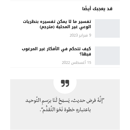
قد يعجبك أيضًا
تفسير ما لا يمكن تفسيره بنظريات
الوعي غير المحلية (مترجم)
9 فبراير 2023
كيف تتحكم في الأفكار غير المرغوب
فيها؟
15 أغسطس 2022
”إنَّهُ فرض حديث، يَسمَحُ لَنَا برَسمِ التَّوحيد
باعتبارهِ خطوة نَحْوَ التَّقدُّم“.