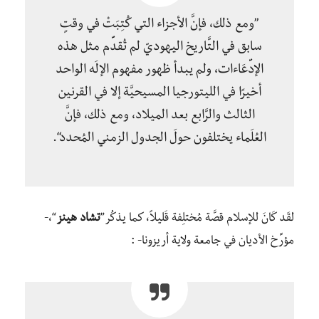
”ومع ذلك، فإنَّ الأجزاء التي كُتِبَتْ في وقتٍ
سابق في التَّاريخ اليهوديّ لم تُقدِّم مثل هذه
الإدِّعَاءات، ولم يبدأ ظهور مفهوم الإلَه الواحد
أخيرًا في الليتورجيا المسيحيَّة إلا في القرنين
الثالث والرَّابع بعد الميلاد، ومع ذلك، فإنَّ
العُلَماء يختلفون حولَ الجدول الزمني المُحدد“.
لقَد كَانَ للإسلام قصَّة مُختلِفة قَليلاً، كما يذكُر”
تشاد هينز
“،-
مؤرِّخ الأديان في جامعة ولاية أريزونا- :