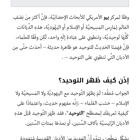
وفقًا لمركز
بيو
الأمريكي للأبحاث الإحصَائِيَّة، فإنَّ أكثرَ مِنٰ نِصْفِ
العَالَم يُمَارِس المَسِيحيَّة أو الإسلام أو اليَهُودِيَّة، هذهِ الدِّيَانَات
كُلَّهَا تَوحِيديَّة، وتنطوي على عِبَادةِ إلَهٍ واحد، لَكِن وِفْقًا للعلَماء،
فَإنَّ فِهمَنَا الحَدِيثُ للتوحيد هو ظاهرة حديثة – أحدَث حتَّى مِن
الأديان التِّي تنطوي على التوحيد – .
إذَن كيفَ ظَهَر التوحيد؟
الجواب مُعَقَّد؛ لَمْ يَظهَرْ التَّوحيد مع اليَهوديَّة ولا المَسيحيَّة ولا
الإسلام – حَسْبَ العُلَمَاء – ،إنَّه مفهوم حَدِيث، واعتِمَادًا على
كَيفِية تَعريفَكَ لِمصطلَحِ ”
التوحيد
“، فقد ظَهَرَ التَّوحِيد قَبٔلَ هذهِ
الأديان الرَّئيسيَّة بآلافِ السِّنين، أو بَعدَهَا بمئاتِ السِّنين.
بشَكْلٍ سَطْحِيّ، يَبْدُو أنَّ العَديدَ مِنَ الأديان القَديمة مُتعَددةِ