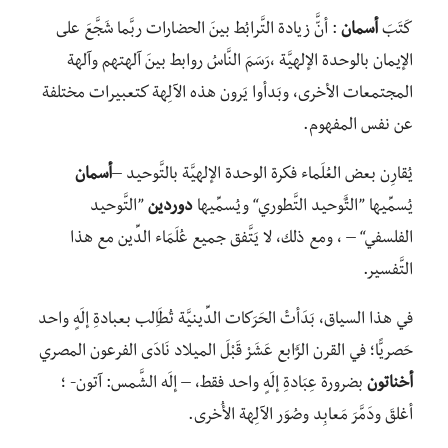
كَتَبَ
أسمان
: أنَّّ زيادة التَّرابُط بينَ الحضارات ربَّما شَجَّعَ على
الإيمان بالوحدة الإلهيَّة ،رَسَمَ النَّاسُ روابط بينَ آلهتهم وآلهة
المجتمعات الأخرى، وبَدأوا يَرون هذه الآلِهة كتعبيرات مختلفة
عن نفس المفهوم.
يُقارِن بعض العُلَماء فكرة الوحدة الإلهيَّة بالتَّوحيد –
أسمان
يُسمِّيها ”التٌَوحيد التَّطوري“ ويُسمِّيها
دوردين
”التَّوحيد
الفلسفي“ – ، ومع ذلك، لا يَتَّفق جميع عُلَمَاء الدِّين مع هذا
التَّفسير.
في هذا السياق، بَدَأتٔ الحَرَكات الدِّينيَّة تُطَاِلب بعبادةِ إلَهٍ واحد
حَصريًّا؛ في القرن الرٌَابع عَشَرْ قَبْلَ الميلاد نَادَى الفرعون المصري
أخناتون
بضرورة عِبَادةِ إلَهٍ واحد فقط، – إلَه الشَّمس: آتون- ؛
أغلقَ ودَمَّرَ مَعابِد وصُوَر الآلِهة الأُخرى.