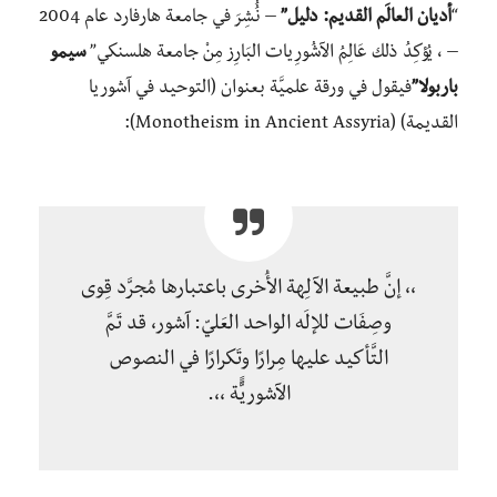
“
أديان العالَم القديم: دليل”
– نُُُشِرَ في جامعة هارفارد عام 2004
– ، يُؤكِدُ ذلك عَالِمُ الآشُورِيات البَارِز مِنْ جامعة هلسنكي”
سيمو
باربولا”
فيقول في ورقة علميَّة بعنوان (التوحيد في آشوريا
القديمة) (Monotheism in Ancient Assyria):
،، إنَّ طبيعة الآلِهة الأُخرى باعتبارها مُجرَّد قِوى
وصِفَات للإلَه الواحد العَليّ: آشور، قد تَمَّ
التَّأكيد عليها مِرارًا وتَكرارًا في النصوص
الآشوريََََّة ،،.