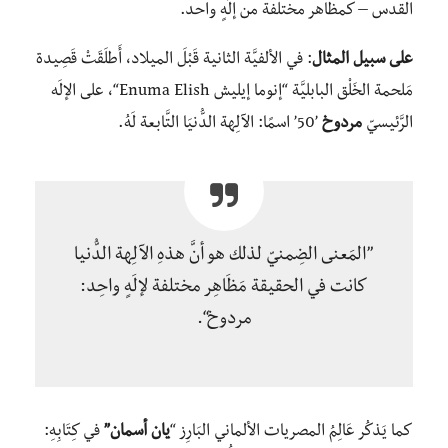
القدس – كمظاهر مختلفة من إلَهٍ واحد.
على سبيل المثال
: في الألفيَّة الثانية قَبْلَ الميلاد، أَطلَقَتْ قَصِيدة
مَلحمة الخَلْق البابليَّة “إنوما إيليش Enuma Elish“، على الإلَه
الرَّئيسيّ
مردوخ
’50’ اسمًا: الآلِهة الدُّنيَا التَّابعة لَهُ.
”المَعنى الضِمنيّ لذلك هو أنَّ هذهِ الآلِهة الدُّنيا
كانت في الحقيقة مَظَاهِر مختلفة لإلَهٍ واحِد:
مردوخ“.
كما يَذكُر عَالِمُ المصريات الألماني البَارِز “
يان أسمان”
في كِتَابِهِ: