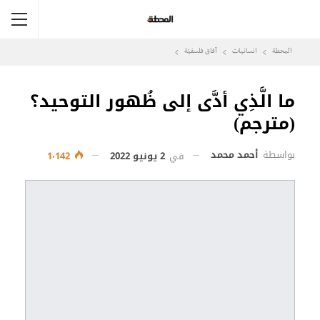
المحطة
انسانيات
آفاق فلسفيّة‎
ما الَّذِي أدَّى إلى ظُهور التوحيد؟
(مترجم)
بواسطة
أحمد محمد
في
2 يونيو 2022
1٬142