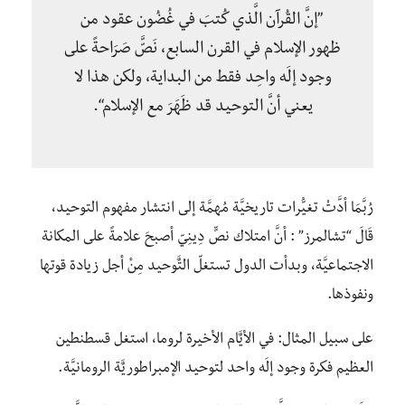
”إنَّ القُرآن الَّذي كُتبَ في غُضُون عقود من
ظهور الإسلام في القرن السابع، نَصَّّ صَرَاحةً على
وجود إلَه واحِد فقط من البداية، ولكن هذا لا
يعني أنَّ التوحيد قد ظَهَرَ مع الإسلام“.
رُبَّمَا أدَّتْ تغيُّرات تاريخيَّة مُهمَّة إلى انتشار مفهوم التوحيد،
قَالَ “تشالمرز” : أنَّ امتلاك نصٍّ دِينِيّ أصبحَ علامةً على المكانة
الاجتماعيَّة، وبدأت الدول تستغلّ التٌَوحيد مِنٔ أجل زيادة قوتها
ونفوذها.
على سبيل المثال: في الأيٌَام الأخيرة لروما، استغل قسطنطين
العظيم فكرة وجود إلَه واحد لتوحيد الإمبراطوريٌَة الرومانيَّة.