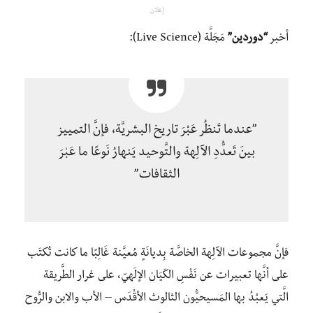
إعلان
أخبر
“دوردين”
مَجَلَّة (Live Science):
”عندما تَنظُر عَبْرَ تاريخ البشريَّة، فإنَّ التمييز
بينَ تَعدُّدِ الآلِهة والتَّوحيد يَنهارُ نَوعًا ما عَبٰرَ
الثقافات”
فإنَّ مجموعات الآلِهة الخاصَّة بِديانَةٍ مُعيَّنة غَالِبًا ما كانت تُكتَب
على أنَّها تعبيرات عن نَفْسِ الكَيَان الإلَهيّ، على غرار الطَّريقة
الَّتي يَعبُدُ بها المَسيحيُّون الثالوث الأقْدَس – الأب والابن والرُّوح