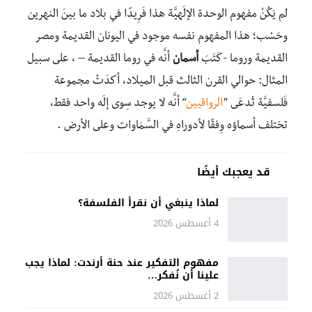
لم يَكُنْ مفهوم الوحدة الإلَهيَّة هذا فَرِيدًا في بلاد ما بينَ النهرين
وحَسْب؛ هذا المفهوم نفسه موجود في اليونان القديمة ومصر
القديمة وروما -كَتَبَ
أسمان
أنَّه في روما القديمة – ، على سبيل
المثال: حوالي القرن الثالث قبل الميلاد، أكدَتٔ مجموعة
فَلسفيَّة تُدعَى ”
الرواقيين
“ أنَّه لا يوجد سِوى إلَه واحد فقط،
تختلف أسماؤه وِفقًا لأدوراهِ في السَّمَاوات وعلى الأرض .
قد يعجبك أيضًا
لماذا ينبغي أن نقرأ الفلسفة؟
4 أغسطس 2026
مفهوم التفكير عند حنة أرندت: لماذا يجب
علينا أن نُفكر…
2 أغسطس 2026