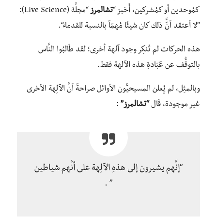
كمُوحدين أو كمُشركين، أَخبرَ “
تشالمرز
“مجلَّة (Live Science):
”لا أعتقد أنَّّ ذلك كان شيئًا مُهمّاً بالنسبة للقدماء“.
هذه الحركات لم تُنكِر وجود آلهة أخرى؛ لقد طَالبُوا النَّاس
بالتوقُّف عن عٓبَادةِ هذه الآلهة فقط.
وبالمثِل، لم يُِعلن المسيحيُّون الأوائل صراحةً أنَّ الآلِهة الأخرى
غير موجودة، قَال
“تشالمرز”
:
“إنَّهم يشيرون إلى هذهِ الآلِهة على أنَّهم شياطين
” .