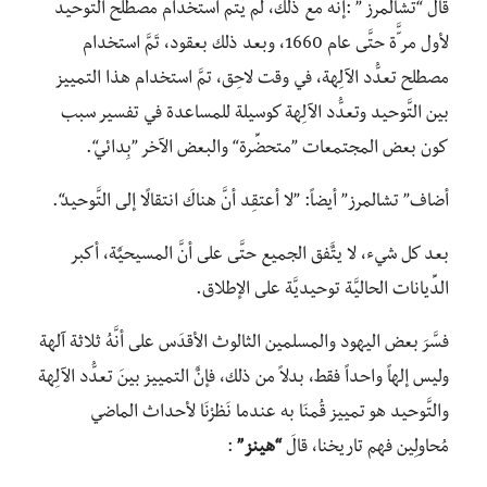
قالَ “تشالمرز ” :إنَّه مع ذلك، لم يتم استخدام مصطلح التَّوحيد
لأول مر َّّة حتَّى عام 1660، وبعد ذلك بعقود، تَمَّ استخدام
مصطلح تعدُّد الآلِهة، في وقت لاحِق، تمَّ استخدام هذا التمييز
بين التَّوحيد وتعدُّد الآلِهة كوسيلة للمساعدة في تفسير سبب
كون بعض المجتمعات ”متحضِّرة“ والبعض الآخر ”بِدائي“.
أضاف” تشالمرز” أيضاً: ”لا أعتقِد أنَّ هناكَ انتقالًا إلى التَّوحيد“.
بعد كل شيء، لا يتٌَفق الجميع حتَّى على أنَّ المسيحيٌَة، أكبر
الدِّيانات الحاليَّة توحيديَّة على الإطلاق.
فسَّرَ بعض اليهود والمسلمين الثالوث الأقدَس على أنَّهُ ثلاثة آلهة
وليس إلهاً واحداً فقط، بدلاً من ذلك، فإنٌَ التمييز بينَ تعدُّد الآلِهة
والتَّوحيد هو تمييز قُمنَا به عندما نَظرْنَا لأحداث الماضي
مُحاولِين فهم تاريخنا، قالَ
“هينز”
: