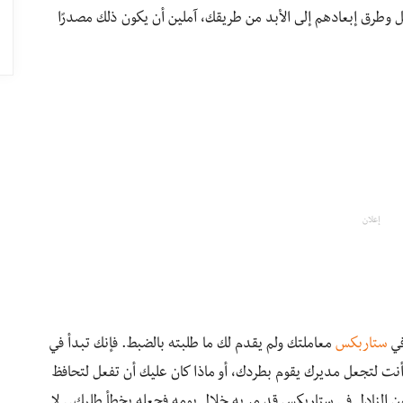
قل وطرق إبعادهم إلى الأبد من طريقك، آملين أن يكون ذلك مصدرًا
إعلان
في
ستاربكس
معاملتك ولم يقدم لك ما طلبته بالضبط. فإنك تبدأ في
نت لتجعل مديرك يقوم بطردك، أو ماذا كان عليك أن تفعل لتحافظ
ن النادل في ستاربكس قد مر به خلال يومه فجعله يخطأ طلبك.. لا