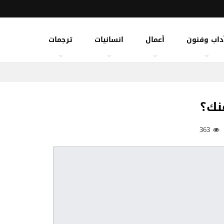
داب وفنون
أعمال
انسانيات
ترجمات
نك؟
363