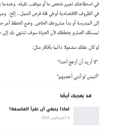
في استطاعتك تغيير شخص ما أو موقف, تقبله. وعندما يحد
في الظروف الاقتصادية أو في قلة فرص العمل.. إلخ. وم
إلى المدرسة أو بدأ مشروعك الخاص. وضع الخطط أمر جيد
تمسكك الصارم بخططك لأن الحياة سوف تنتهي بك إلى 
لو كان عقلك مشغولا دائما بأفكار مثل:
“لا أريد أن أزعج أحدا”
“أتمنى لو أنني أعجبهم”
قد يعجبك أيضًا
لماذا ينبغي أن نقرأ الفلسفة؟
4 أغسطس 2026