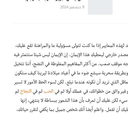
8 ديسمبر 2024
قد لهذه المعايير إذا ما كنت تتولى مسؤولية ما والمراهنة تقع عليك،
 مصدر خارجي ليعطيك هذا الإيمان. إن الإيمان ليس شيئا ستتعثر فيه
جه موقف صعب. من أكثر المفاهيم المغلوطة في النضج، أننا نتخيل
 وبطريقة سحرية سيشع ضوء ما في أعياد ميلادنا ليرينا كيف ستكون
اقل الذي نريد أن نكونه عندما نبلغ. لكن لسوء الحظ الأمور لا تسير
 وغير واثق من خطواتك، في عملك أولا ثم في
الحب
ثم في
النجاح
ثم
يء لكن عليك أن تعرف بأن هذا الشعور ببساطة لا ينتهي، إنها
 عليك أن تفعل. واعلم أيضا أنك شخص جميل بما يكفي لتقرر حياتك،