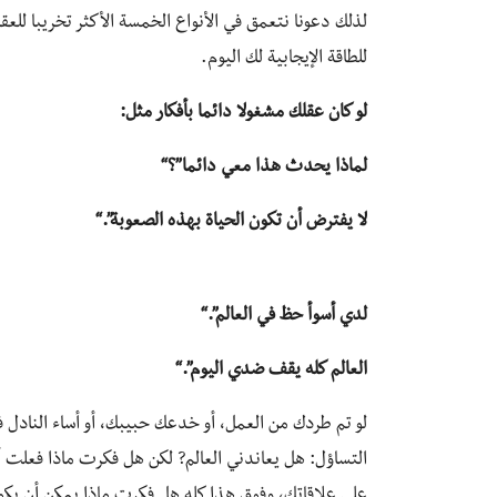
لذلك دعونا نتعمق في الأنواع الخمسة الأكثر تخريبا للع
للطاقة الإيجابية لك اليوم.
لو كان عقلك مشغولا دائما بأفكار مثل:
لماذا يحدث هذا معي دائما”؟
“
لا يفترض أن تكون الحياة بهذه الصعوبة”.
“
لدي أسوأ حظ في العالم”.
“
العالم كله يقف ضدي اليوم”.
“
لو تم طردك من العمل، أو خدعك حبيبك، أو أساء النادل 
التساؤل: هل يعاندني العالم? لكن هل فكرت ماذا فعلت أ
على علاقاتك، وفوق هذا كله هل فكرت ماذا يمكن أن يكو