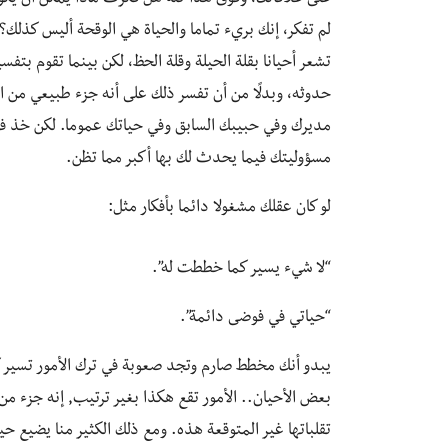
لم تفكر، إنك بريء تماما والحياة هي الوقحة أليس كذلك؟.
تشعر أحيانا بقلة الحيلة وقلة الحظ، لكن بينما تقوم ب
حدوثه، وبدلًا من أن تفسر ذلك على أنه جزء طبيعي من 
مديرك وفي حبيبك السابق وفي حياتك عموما. لكن خذ في 
مسؤوليتك فيما يحدث لك بها أكبر مما تظن.
لو كان عقلك مشغولا دائما بأفكار مثل:
“لا شيء يسير كما خططت له”.
“حياتي في فوضى دائمة”.
يبدو أنك مخطط صارم وتجد صعوبة في ترك الأمور تسير كم
بعض الأحيان.. الأمور تقع هكذا بغير ترتيب, إنه جزء من
تقلباتها غير المتوقعة هذه. ومع ذلك الكثير منا يضيع حيات