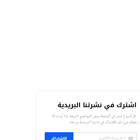
اشترك في نشرتنا البريدية
كل أسبوع تُنشر في المحطة بعض المواضيع الشيقة، إذا أردت ألا
يفوتك شيء قم بالإشتراك في نشرتنا البريدية من هنا.
الاشتراك