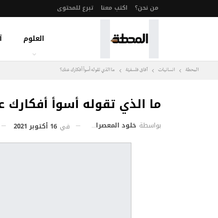
من نحن؟
اكتب معنا
تبرع للمحتوى
العلوم
آ
المحطة
انسانيات
آفاق فلسفيّة‎
ما الذي تقوله أسوأ أفكارك عنك؟
ما الذي تقوله أسوأ أفكارك ع
بواسطة
خلود المعصراوي
في
16 أكتوبر 2021