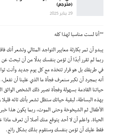
(مترجم)
29 يناير 2025
“”أنا لست مناسبا لهذا كله
يبدو أن تمر بكارثة معايير التواجد المثالي وتشعر أنك فا
ربما لم تقرر أبدًا أن تؤمن بنفسك بدلًا من أن تبحث عن
في طريقك بل هو قرار تتخذه مع كل يوم جديد وأنت توا
أنه بمجرد أن نكبر سنعرف فجأة ما الذي علينا أن نفعل،
حياتنا القادمة بسهولة وفجأة نصير ذلك الشخص الواثق الع
بهذه البساطة، لبقية حياتك ستظل تشعر بأنك تائه قليلا
الأطفال ثم الشيخوخة وحتى الموت، ربما يكون هذا خبر س
الحياة. واعلم أن لا أحد يتوقع منك أصلا أن تعرف ماذا
فقط عليك أن تؤمن بنفسك وستقوم بذلك بشكل رائع.