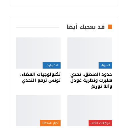
قد يعجبك أيضا
الفيزياء
التكنولوجيا
حدود المنطق: تحدي
تكنولوجيات الفضاء:
هلبرت ونظرية غودل
تونس ترفع التحدي
وآلة تورنغ
مراجعات الكتب
أخبار المحطة