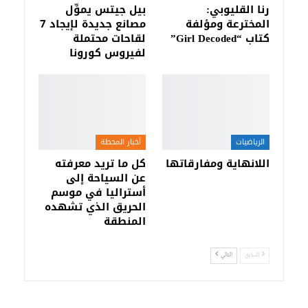
رنا القليوبي:
بيل جيتس يموِّل
المخترعة ومؤلفة
مصانع جديدة لإيجاد 7
كتاب “Girl Decoded”
لقاحات محتملة
لفيروس كورونا
الرياضيات
أخبار المحطة
اللانهاية ومفارقاتها
كل ما تريد معرفته
عن السياحة إلى
أستراليا في موسم
الحريق الذي تشهده
المنطقة
السابق
التالي