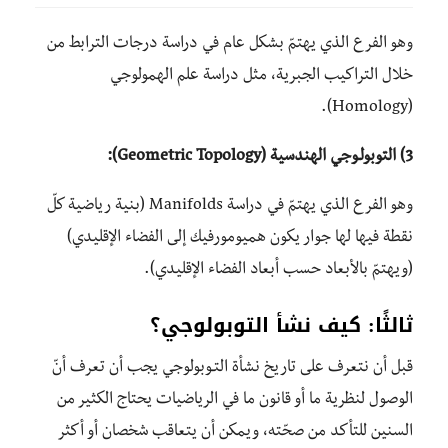
وهو الفرع الذي يهتمّ بشكل عام في دراسة درجات الترابط من
خلال التراكيب الجبرية، مثل دراسة علم الهمولوجي
(Homology).
3) التوبولـوجي الهندسية (Geometric Topology):
وهو الفرع الذي يهتمّ في دراسة Manifolds (بنية رياضية كلّ
نقطة فيها لها جوار يكون هميومورفيك إلى الفضاء الإقليدي)
(ويهتمّ بالأبعاد حسب أبعاد الفضاء الإقليدي).
ثالثًا: كيف نشأ التوبولوجي؟
قبل أن نتعرف على تاريخ نشأة التـوبولوجي يجب أن تعرف أنّ
الوصول لنظرية ما أو قانون ما في الرياضيات يحتاج الكثير من
السنين للتأكد من صحّته، ويمكن أن يتعاقب شخصان أو أكثر