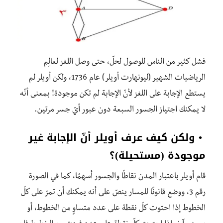
فشل كثير من الناس للوصول لحلّ، حتى وصل اللغز لعالِم
الرياضيات الشهير (ليونهارت أويلر) عام 1736، ولكن أويلر لم
يستطع الإجابة على اللغز لأنّ الإجابة لم تكن موجودة! بمعنى أنّه
لا يمكنك اجتياز الجسور السبعة دون عبور أيّ جسر مرتين.
•
ولكن كيف عرف أويلر أنّ الإجابة غير
موجودة (مستحيلة)؟
قام أويلر باعتبار المدن نقاطًا والجسور أسهمًا، كما في الصورة
رقم 3، ووضع قانونًا للمسار ينصّ على أنه يمكنك أن تمرّ على كلّ
الخطوط إذا احتوت كلّ نقطة على عدد متساوٍ من الخطوط، أو