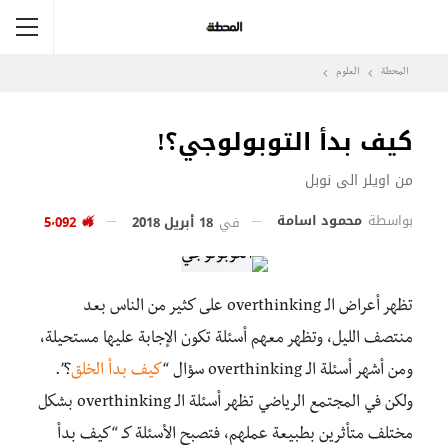
المحطة
العلوم
كيف بدأ التوبولوجي؟!
من اويلر الى نوبل
بواسطة
محمود اسامة
في
18 أبريل 2018
5٬092
تظهر أعراض الـ overthinking على كثير من الناس بعد
منتصف الليل، وتظهر معهم أسئلة تكون الإجابة عليها مستحيلة،
ومن أشهر أسئلة الـ overthinking سؤال “
كيف بدأ الخلق
؟”.
ولكن في المجتمع الرياضي تظهر أسئلة الـ overthinking بشكل
مختلف متأثرين بطبيعة عملهم، فتصبح الأسئلة كـ “كيف بدأ