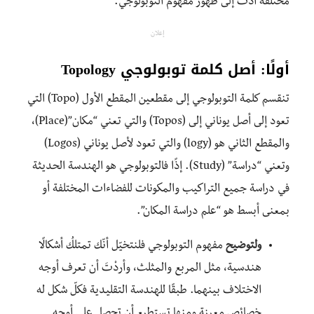
مختلفة أدّت إلى ظهور مفهوم التوبولوجي.
إعلان
أولًا: أصل كلمة توبولوجي Topology
تنقسم كلمة التوبولوجي إلى مقطعين المقطع الأول (Topo) التي
تعود إلى أصل يوناني إلى (Topos) والتي تعني “مكان”(Place)،
والمقطع الثاني هو (logy) والتي تعود لأصل يوناني (Logos)
وتعني “دراسة” (Study). إذًا فالتوبولوجي هو الهندسة الحديثة
في دراسة جميع التراكيب والمكونات للفضاءات المختلفة أو
بمعنى أبسط هو “علم دراسة المكان”.
ولتوضيح
مفهوم التوبولوجي فلنتخيّل أنّك تمتلكُ أشكالًا
هندسية، مثل المربع والمثلث، وأردْتَ أن تعرف أوجه
الاختلاف بينهما. طبقًا للهندسة التقليدية فكلّ شكل له
خصائص معينة ومنها تستطيع أن تحصل على أوجه