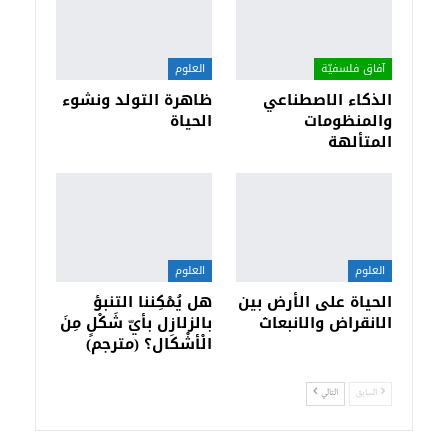
آفاق فلسفيّة‎
العلوم
الذكاء الاصطناعي
ظاهرة التولد ونشوء
والمنظومات
الحياة
المتألهة
العلوم
العلوم
الحياة على الأرض بين
هل يُمْكِننا التنبؤ
الانقراض والانبعاث
بالزلازل بأيّ شَكْلٍ مِنَ
الْأشْكَال؟ (مترجم)
السابق
التالي