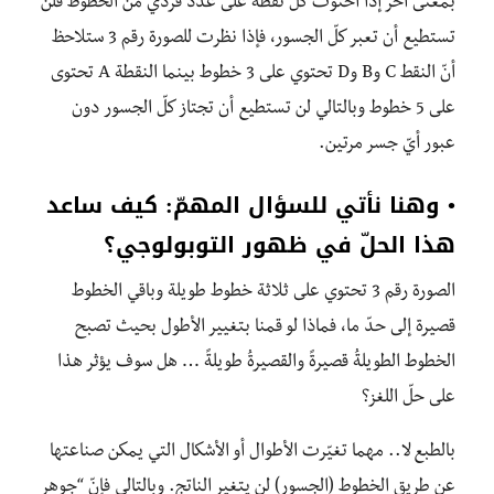
بمعنى آخر إذا احتوت كلّ نقطة على عدد فرديّ من الخطوط فلن
تستطيع أن تعبر كلّ الجسور، فإذا نظرت للصورة رقم 3 ستلاحظ
أنّ النقط C وB وD تحتوي على 3 خطوط بينما النقطة A تحتوى
على 5 خطوط وبالتالي لن تستطيع أن تجتاز كلّ الجسور دون
عبور أيّ جسر مرتين.
• وهنا نأتي للسؤال المهمّ: كيف ساعد
هذا الحلّ في ظهور التوبولوجي؟
الصورة رقم 3 تحتوي على ثلاثة خطوط طويلة وباقي الخطوط
قصيرة إلى حدّ ما، فماذا لو قمنا بتغيير الأطول بحيث تصبح
الخطوط الطويلةُ قصيرةً والقصيرةُ طويلةً … هل سوف يؤثر هذا
على حلّ اللغز؟
بالطبع لا.. مهما تغيّرت الأطوال أو الأشكال التي يمكن صناعتها
عن طريق الخطوط (الجسور) لن يتغير الناتج. وبالتالي فإنّ “جوهر