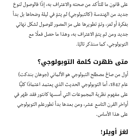
على قانون ما للتأكد من صحته والاعتراف به، إذًا فالوصول لنوع
جديد من الهندسة (كالتبولوجي) لم يتمّ في ليلة وضحاها بل بدأ
بفكرة أو لغز، وتمّ تطويرها على مرّ العصور للوصول لشكل نهائي
جديد ومن ثم يتمّ الاعتراف به، وهذا ما حصل فعلًا مع
التوبولوجي، كما سنذكر تاليًا.
متى ظهرت كلمة التوبولوجي؟
أول من صاغ مصطلح التبولوجي هو الألماني (جوهان بندكت)
عام 1847، أما التوبولوجي الحديث الذي يعتمد اعتمادًا كليًّا
على مفهوم نظرية المجموعات التي أسسها كانتور فقد ظهر في
أواخر القرن التاسع عشر، ومن بعدها بدأ تطورعلم التوبولوجي
على هذا الأساس.
لغز أويلر!