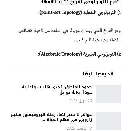
يتفرع التوبولوجي لفروع كثيره أهمها:
1) التوبولوجي النقطية (point-set Topology):
وهو الفرع الذي يهتمّ بالتوبولوجي العامة من ناحية خصائص
الفضاء من
ناحية التراكيب.
2) التوبولوجي الجبرية (Algebraic Topology):
قد يعجبك أيضًا
حدود المنطق: تحدي هلبرت ونظرية
غودل وآلة تورنغ
20 أبريل 2026
عوالم لا حصر لها: رحلة البروفيسور سليم
زاروبي في فهم الحياة…
17 نوفمبر 2025