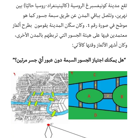
تقع مدينة كونيغسبرغ الروسية (كالينينغراد-روسيا حاليًا) بين
نهرين، وتتّصل بباقي المدن عن طريق سبعة جسور كما هو
موضّح في صورة رقم 1. وكان سكّان المدينة يقومون بطرح ألغاز
معتمدين فيها على هيئة الجسور التي تربطهم بالمدن الأخرى،
وكان أشهر الألغاز وقتها كالآتي:
“هل يمكنك اجتياز الجسور السبعة دون عبور أيّ جسر مرتين؟”