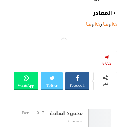
• المصادر
هنا
و
هنا
و
هنا
و
هنا
إعلان
5٬092
WhatsApp
Twitter
Facebook
نشر
محمود اسامة
0
17 Posts
Comments