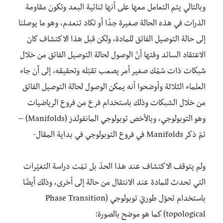
وبالتالي يتم التعامل معها على أنها ثنائية البعد وتكون مقاومة
الذرات في هذه الحالة صغيرة جدًا أو تكاد تنعدم، وهو ما يوصلنا
إلى حالة التوصيل الفائق للمادة، ولكن قبل هذا الاكتشاف كان
الاعتقاد السائد وقتها أنّ الوصول لحالة التوصيل الفائق من خلال
شبكات ذات سُمْك صغير أمر يصعب تقبّله وتحقيقه، إلى أن جاء
العلماء الثلاثة وأوضحوا أنه يمكن الوصول لحالة التوصيل الفائق
من خلال الشبكات وذلك باستخدام فرع من فروع الرياضيات
وهو التوبولوجي، وبالأخص توبولوجي المانفولدز (Manifolds) –
تمّ ذكر Manifolds في فروع التوبولوجي في بداية المقال-
ولم يتوقف الاكتشاف عند هذا الحدّ بل تمّت دراسة التغيّرات
التي تحدث للمادة عند الانتقال من حالة إلى أخرى، وذلك أيضًا
باستخدام تحوّل طوريّ توبولوجي (Phase Transition
topological) كما هو موضح بالصورة: