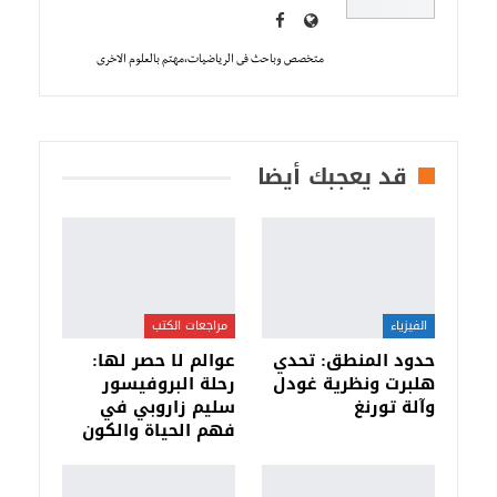
متخصص وباحث فى الرياضيات،مهتم بالعلوم الاخرى
قد يعجبك أيضا
الفيزياء
مراجعات الكتب
حدود المنطق: تحدي
عوالم لا حصر لها:
هلبرت ونظرية غودل
رحلة البروفيسور
وآلة تورنغ
سليم زاروبي في
فهم الحياة والكون