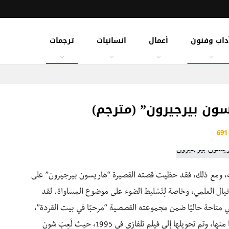
داب وفنون
أعمال
انسانيات
ترجمات
سون بيرجيرون” (مترجم)
69
ه، ومع ذلك، فقد حظيت قصته القصيرة “هاريسون بيرجيرون” على
خيال العلمي، وخاصة لِتَسْليط الضوء على موضوع المساواة. لقد
القصة في مجلة “العلم والخيال” أكتوبر 1961، وهي متاحة حاليًا ضمن مجموعته القصصية “مرحبًا في بيت القردة”،
كما أن مقطعًا من مسرحية “بين الوقت وتمبكتو” مُقتبَسًا منها، وتم تحويلها إلى فيلم تلفازي في 1995، حيث لَعِبَ شون