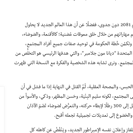
تروي القصة سعي المجتمع لتحقيق المُساواة المُطلقة عام 2081 دون جدوى، ففضلًا عن أن هذا العالم الجديد لا يحاول
بهم مهاراتهم من خلال خلق معوقات مُضنية؛ كالأقنعة، والضوضاء،
ًا. وتكمُن خُطة الحكومة في توحيد صفات جميع أفراد المجتمع،
 المتحدة “ديانا مون جلامبر”، والتي هدفها الرئيسي هو التخلُّص من
المجتمع. ونرى تشابه هذه الشخصية والفكرة مع النسخة التي ظهرت
حبس، والمصحة العقلية، ثُمَّ القتل في النهاية إذا ما فشل في أن
على المجتمع، لكونه سليم البِنْيَة، وحَسن المظهر، وذكي، والأسوأ من
هذا كُلُّه، فهو ثَّوريّ، وبالتالي هو مجبر على حمل أَثْقال تصل إلى 300 رطلًا لإبطاء حركته، والتعرُّض لضوضاء تَصُمّ الآذان
ع، والخضوع إلى تعديلات تجميلية تجعله أقبح.
فاز وإعلان نفسه الإمبراطور الجديد، ويَنْفُضُ عن كاهله كل