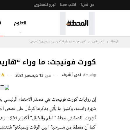
من نحن؟
اكتب معنا
تبرع للمحتوى
العلوم
آ
المحطة
آداب وفنون
كورت فونيجت: ما وراء “هاريسون بيرجيرون” (مترجم)
كورت فونيجت: ما وراء “هاري
بواسطة
ندى أشرف
في
13 ديسمبر 2021
1
إن روايات كورت فونيجت هي مصدر الاحتفاء الرئيسي ب
شهرة واسعة، وكثيرًا ما يأتي بذكرها كمِثَال على قصص ال
نُشِرَت 