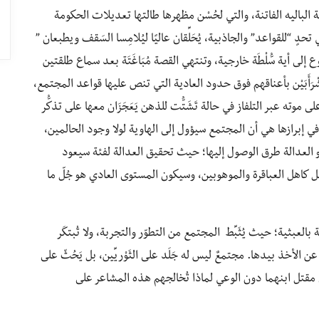
صة الباليه الفاتنة، والتي لحُسْن مظهرها طالتها تعديلات الحكومة
تحدٍ “للقواعد” والجاذبية، يُحَلِّقان عاليًا ليُلامِسا السَقف ويطبعان ”
ع إلى أية سُّلْطَة خارجية، وتنتهي القصة مُبَاغَتَة بعد سماع طلقتين
رَأَبَيْن بأعناقهم فوق حدود العادية التي تنص عليها قواعد المجتمع،
وته عبر التلفاز في حالة تَشَتُّت للذهن يَعَجَزَان معها على تذكُّر
 في إبرازها هي أن المجتمع سيؤول إلى الهاوية لولا وجود الحالمين،
لعدالة طرق الوصول إليها؛ حيث تحقيق العدالة لفئة سيعود
ل كاهل العباقرة والموهوبين، وسيكون المستوى العادي هو جُلّ ما
بثية؛ حيث يُثَبِّط المجتمع من التطوّر والتجربة، ولا تُبتكَر
ن الأخذ بيدها. مجتمعٌ ليس له جَلَد على الثَوْريِّين، بل يَحُثّ على
مقتل ابنهما دون الوعي لماذا تُخالجهم هذه المشاعر على