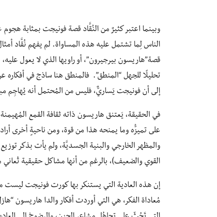
وبينما اعتبر كثيرٌ من النُقَّاد قصة فونيجت بمثابة هجوم ع
الناس لِما تشتمل عليه هذه المساواة. لم يفهم نُقَّاد أمثال
قصة”هاريسون بيرجيرون”، أو راويها الذي لا يعول عليه، م
تحليلًا للجهل “المنطق”. فالمنطق هنا ساذج في أفكاره عن
إلى أن فونيجت يَساريٌّ، فليس من المُحتمل أنه يُهاجِم مب
في الحقيقة، يَعتنق هاريسون ذاته ثقافة القمع المُهيمنة تل
على تميزُّه وما يمنحه هذا من قوة، ومن ناحيةٍ أخرى أراد
والمظهر الخارجي والبنية الجسديَّة، ولم يأت بذكر توزيع 
القوي والضعيف)، بالرغم من أنها مشاكل حقيقية تُعاني م
إن هذه العادية التي يستنكر بها كورت فونيجت ليست من
مُعاداة الفكر، هي التي أوردت أفكار والدا هاريسون “هازل و
التي تَحُثّ على تجاهُل مشاعر الحزن، والرضوخ إلى العاد