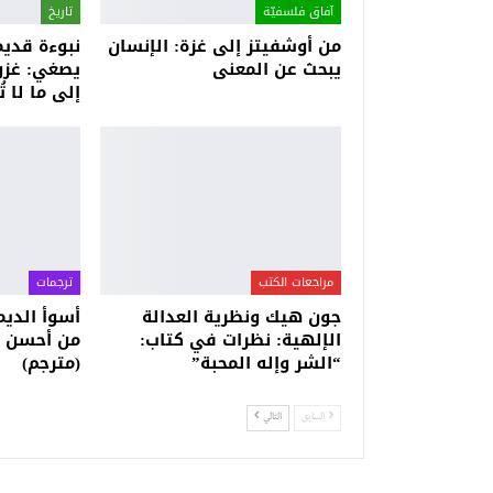
آفاق فلسفيّة‎
تاريخ
من أوشفيتز إلى غزة: الإنسان
نبوءة قديمة
يبحث عن المعنى
يصغي: غزو
إلى ما لا ت
مراجعات الكتب
ترجمات
جون هيك ونظرية العدالة
أسوأ الدي
الإلهية: نظرات في كتاب:
من أحسن ال
“الشر وإله المحبة”
(مترجم)
السابق
التالي