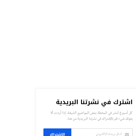
اشترك في نشرتنا البريدية
كل أسبوع تُنشر في المحطة بعض المواضيع الشيقة، إذا أردت ألا
يفوتك شيء قم بالإشتراك في نشرتنا البريدية من هنا.
الاشتراك