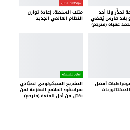
مراجعات الكتب
 تحذِّر ولا أحد
مثلث السلطة: إعادة توازن
 بلاد فارس يُفضي
النظام العالمي الجديد
ُحمَد عقباه (مترجم)
آفاق فلسفيّة‎
موقراطيات أفضل
التشريح السيكولوجي لصيَّادي
ديكتاتوريات
سراييڤو: الملامح المفزعة لمن
يقتل من أجل المتعة (مترجم)