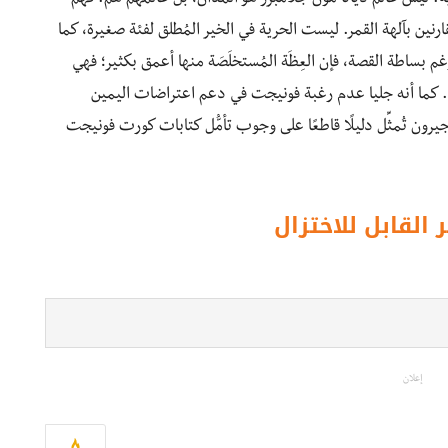
 يقارنين بآلهة القمر. ليست الحرية في الخير المُطلق لفئة صغيرة، كما
رغم بساطة القصة، فإن العِظَة المُستخلَصَة منها أعمق بكثير؛ فهي
اء نَصّها. كما أنه جليا عدم رغبة فونيجت في دعم اعتراضات اليمين
رون تُمثِّل دليلًا قاطعًا على وجوب تأمُّل كتابات كورت فونيجت
 القابل للاختزال
إعلان