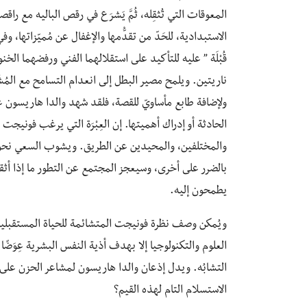
المعوقات التي تُثقِله، ثُمَّ يَشرَع في رقص الباليه مع راق
الاستبدادية، للحَدّ من تقدُّمها والإغفال عن مُميّزاتها، وفي 
قُبْلَة ” عليه للتأكيد على استقلالهما الفني ورفضهما الخنو
ناريتين. ويلمح مصير البطل إلى انعدام التسامح مع المُشْ
ولإضافة طابع مأساويّ للقصة، فلقد شهد والدا هاريسون على م
الحادثة أو إدراك أهميتها. إن العِبْرَة التي يرغب فونيجت
والمختلفين، والمحيدين عن الطريق. ويشوب السعي نحو ا
بالضرر على أخرى، وسيعجز المجتمع عن التطور ما إذا أثق
يطمحون إليه.
ويُمكن وصف نظرة فونيجت المتشائمة للحياة المستقبلية بالع
العلوم والتكنولوجيا إلا بهدف أذية النفس البشرية عِوَضًا ع
التشابُه. ويدل إذعان والدا هاريسون لمشاعر الحزن على 
الاستسلام التام لهذه القيم؟