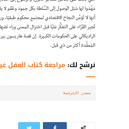
مَهَّدوا لها سُبُل الوصول إلى السُّلطة بكل جمود وعُقْم لا
أنها لا تُؤمِّن النجاح الاقتصادي لمجتمع محكوم طبقيًا، و
تُجبِر القُرَّاء على التفكُّر مَليَّا قبل اختزال المعنى ور
الراديكالي على الحكومات الكبيرة. إن قصة هاريسون بيرجي
المُعقَّدة أكثر من ذي قبل.
نرشح لك:
مراجعة كتاب العقل غير
مصدر الترجمة