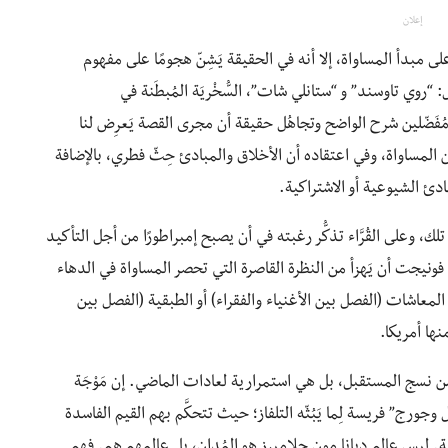
إعلان
لى مبدأ المساواة، إلا أنه في الحقيقة يَشِنّ هجومًا على مفهوم
: “روي تاوسند” و “ستانلي شات”، السُّخْريَة المُبطَنة في
ُفَضّلين شرح الواضح وتجاهُل حقيقة أن مجرى القصة يَعرِض لنا
 المساواة، وفي اعتقاده أن الأخلاق والمبادئ حِثّ فطري، بالإضافة
ادئ الشيوعية أو الاشتراكية.
ك، وعلى القُرَّاء تذكُّر رغبته في أن يصبح إمبراطورًا من أجل التأكيد
 فونيجت أن يَهزأ من النظرة القاصرة التي تحصر المساواة في الدهاء
المعاشات (الفصل بين الأغنياء والفقراء) أو الطبقية (الفصل بين
نها أمريكا.
 نسج المستقبل، بل هي استمرارية لعادات الماضي. إن مَوْجَة
جورج” فريسة لِما يَبُثّه التلفاز؛ حيث تتحكَّم بهم القيم الفاسدة
ية. ليس عالم ديانا مون جلامبرز هو المُدان، بل عالمهم هم. فهم