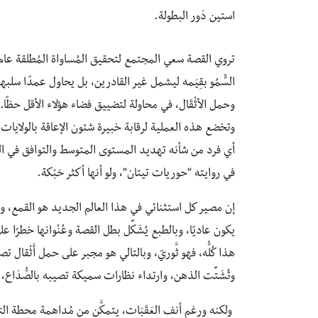
استين دَور البطولة.
السُّمُو بقِيَمه ليشمل غير القادرين، بل يحاول عمدًا سل
وحمل الأثْقَال، في محاولة لتضييق فضاء هؤلاء الأقل حظ
وتخضع هذه العملية لرقابة خبيرة شئون الإعاقة بالولايات
أي فرد من شأنه تهديد المستوى المتوسط والتوافق في 
في روايته “حوريات تيتان”، ولو أنها أكثر حَبْكة.
إن مصير كل استثنائي في هذا العالم الجديد هو القمع، وال
يكون عاديًا، وبالطبع يُشَكِّل بطل القصة وعُنْوانها خطرًا 
وتُشَتِّت الذهن، وارتداء نظارات سميكة تصيبه بالصُّدَا
ولكنه ورغم أنف العَقَبَات، يتمكَّن من مُداهمة محطة التل