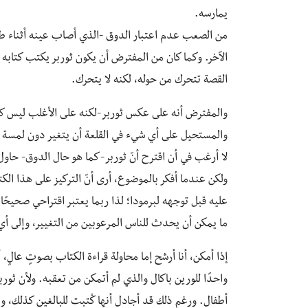
يمارسه.
من الصعب عدم اعتبار الدوق -الذي أصاب عينه أثناء طف
الآخر. وكما كان من المفترض أن يكون ثوربر يكتب كتابه
القصة تتحرك من حوله، لكنه لا يتحرك.
والمفترض أنه على عكس ثوربر-لكنه على الأغلب ليس ك
والمستحيل على أي شيء في القلعة أن يتغير دون لمسة من
لا أرغب في أن اقترح أنّ ثوربر-كما هو حال الدوق- حاو
ولكن عندما أفكر بالموضوع، أرى أنّ التركيز على هذا ال
عليه قبل توجهه لبرمودا؛ لذا ربما يعتبر اقتراحي صحيحً
ما يمكن أن يحدث للناس المرعوبين من التغيير، وإلى أي
إذا أمكن، أنا أرشح إما محاولة قراءة الكتاب بصوتٍ عال
واحدًا للورين باكال والذي لم أتمكن من تعقبه. ولأن ثوربر
أطفال. ورغم ذلك قد أجادل أنها كُتبت للبالغين كذلك، وغ