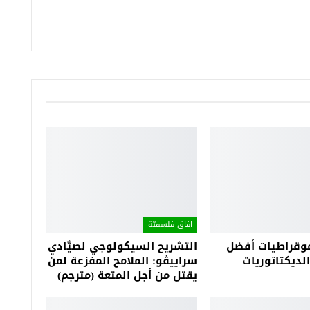
آفاق فلسفيّة‎
موقراطيات أفضل
التشريح السيكولوجي لصيَّادي
ديكتاتوريات
سراييڤو: الملامح المفزعة لمن
يقتل من أجل المتعة (مترجم)