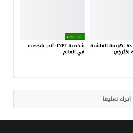
علم النفس
دة لهزيمة الفاشية
شخصية INFJ: أندر شخصية
(مُتَرجَم)
في العالم
اترك تعليقا