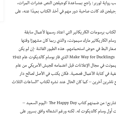
سب رواية ثوربر: راجع بمساعدة كوجيلجن النص عشرات المرات،
وجيلجن قد كانت صاحبة دور مهم في أخذ الكتاب بعيدًا عنه، على
كتاب برسومات الكاريكاتير التي اعتاد رسمها لأعمال سابقة
سام الكاريكاتير مارك سيمونت، والذي ربما كان مشهورًا وقتها
غار البط في حوض استحمامهم. هذه الطيور الفاتنة -إن لم يكن
حوض الاستحمام كذلك- انتهى بها الأمر مُصورةً في كتاب Make Way for Ducklings الذي فاز بوسام كالديكوت عام 1942
مونت في مجال الإعلانات قبل انضمامه للجيش الأمريكي من عام
سيرته الوظيفية في كتابة الأعمال قصصية. فكان يكتب في الأصل لصالح دار
ا كان يكتب لصالح ناشرين آخرين – كما كان الحال عند نشره لكتاب “الساعات الثلاث
بحلول عام 1949، كان تحت يد سيمونت العديد من المشاريع؛ من ضمنهم كتاب The Happy Day -اليوم السعيد –
أول وسام كالديكوت له. لكنه ورغم انشغاله وافق بسرور على