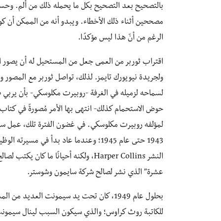
بالتصحيح بعد التصحيح بكل ما يحمله ذلك من ألم. وح
مصححين أثناء ذلك الأخطاء. ويبدو أنه من الممكن أن ك
الرغم من أنّ هذا ليس مؤكدًا.
اقتراب ثوربر من العمى جعل من المستحيل له أن يصور ال
ولجريدة نيويورك تايمز. لذلك، تواصل ثوربر مع المصور ور
لسماحه لزميله في الغرفة -روبيرت مكلوسكي- بأن يربي ص
لمؤلفه روبيرت مكلوسكي. في غضون الفترة تلك، عمل سي
1943 حتى عام 1945؛ وعندما عاد بدأ في م
النشر Harper Collins، ولكنه أحيانًا م
عشرة” الذي نشر لصالح شركة سايمون وشوستر.
للكاتبة روث كراوس؛ والذي سيكون السبب لينال سيمونت 