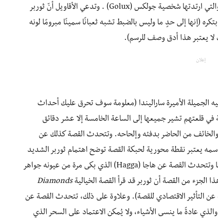
العمل مع ثوربر، تحديدًا أن يبتكر القبعة صعبة الوصف والتي ارتدتها شخصية جولكس (Golux) . وتدعي الأقاويل أنّ ثوربر
ه (إنها إلى حدٍ ما وليس بالضبط تشبه ثعبانًا سمينًا مبرومًا لونه
لا يعتبر هذا أدق وصف للرسم).
إعلان
خيه الجميلة الأميرة ساراليندا (معلومة سوف تحرق عليك أحداث
ة في قلعتهم تشير جميعها إلى الساعة الخامسة إلا عشر دقائق
 والخائف من الحاضر بدفئه وإلحاحه. وتتحدث القصة كذلك عن
اجأت لمعرفة أن اسمه يعتبر نقطة محورية لحبكة القصة توضح اهتمام ثوربر الشديد
بهذا الكتاب وأنه اسم لأمير في رحلة بحث عن أميرة. كما وتتحدث القصة عن هاجا (Hagga) الذي بكى مرة من عيونه جواهر
ا الجزء من القصة أن ثوربر قد قرأ القصة الخيالية
Diamonds
ن التأثير الاقتصادي للقصة). وعلاوة على ذلك، تتحدث القصة عن
وصف، والذي عادةً ما ينسى الأشياء، ولا يُمكن الاعتماد على السحر الذي