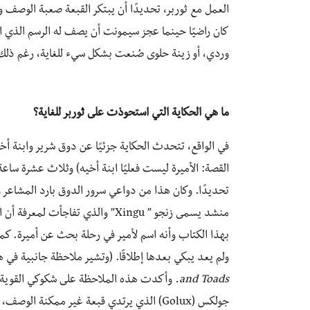
كان راضيًا حينما عجز سيمونت أن يصف له الرسم الذي ابتكر
وردي، أو زينة حلوى صُنعت بشكل سيء للغاية، رغم ذلك 
ما هي الحكاية التي استحوذت على ثوربر للغاية؟
في الواقع، تتحدث الحكاية جزئيًا عن دوق شرير وابنة أ
القصة: الأميرة ليست فعليًا ابنة أخيه) وثلاث عشرة ساع
تحديدًا. وكان هذا من دواعي سرور الدوق بارد المشاعر
منشد يسمى زنجو ” Xingu” والذي تف
ولم يعد يبكي بعدها إطلاقًا. (وتشير ملاحظة جانبية في هذ
and Toads
.
وأكدت هذه الملاحظة على شكوكي القوية ع
جولكس (Golux) الذي يرتدي قبعة غير ممكنة ال