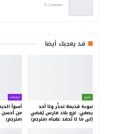
0 Comments
قد يعجبك أيضا
تاريخ
ترجمات
نبوءة قديمة تحذِّر ولا أحد
أسوأ الدي
يصغي: غزو بلاد فارس يُفضي
من أحسن ال
إلى ما لا تُحمَد عقباه (مترجم)
(مترجم)