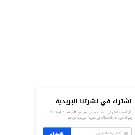
اشترك في نشرتنا البريدية
كل أسبوع تُنشر في المحطة بعض المواضيع الشيقة، إذا أردت ألا
يفوتك شيء قم بالإشتراك في نشرتنا البريدية من هنا.
الاشتراك