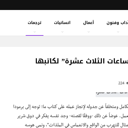
داب وفنون
أعمال
انسانيات
ترجمات
اعات الثلاث عشرة” لكاتبها
224
ى بالكامل ومتخلفاً عن جدوله لإنجاز عمله على كتاب ما؛ توجه إلى برمودا
مل. عوضاً عن ذلك -ووفقًا لقصته- وجد نفسه يفكر في دوق شرير
مثال للتهرب من الواقع والانغماس في الملذات”، ونمى هوسه