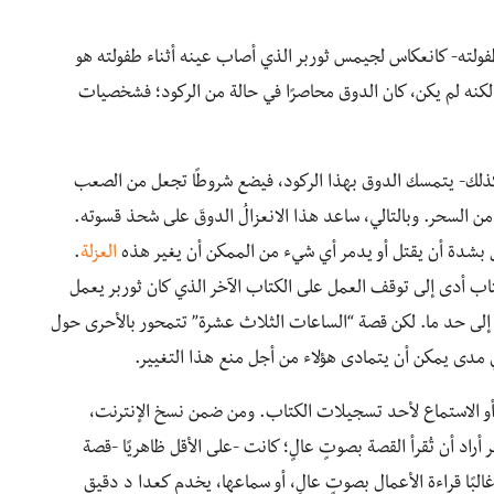
ولته- كانعكاس لجيمس ثوربر الذي أصاب عينه أثناء طفولته هو
 لكنه لم يكن، كان الدوق محاصرًا في حالة من الركود؛ فشخصيات
ذلك- يتمسك الدوق بهذا الركود، فيضع شروطًا تجعل من الصعب
 السحر. وبالتالي، ساعد هذا الانعزالُ الدوقَ على شحذ قسوته.
ل بشدة أن يقتل أو يدمر أي شيء من الممكن أن يغير هذه
العزلة
.
كتاب أدى إلى توقف العمل على الكتاب الآخر الذي كان ثوربر يعمل
ا إلى حد ما. لكن قصة “الساعات الثلاث عشرة” تتمحور بالأحرى حول
 مدى يمكن أن يتمادى هؤلاء من أجل منع هذا التغيير.
ٍ، أو الاستماع لأحد تسجيلات الكتاب. ومن ضمن نسخ الإنترنت،
 أراد أن تُقرأ القصة بصوتٍ عالٍ؛ كانت -على الأقل ظاهريًا -قصة
البًا قراءة الأعمال بصوتٍ عالٍ، أو سماعها، يخدم كعدا د دقيق