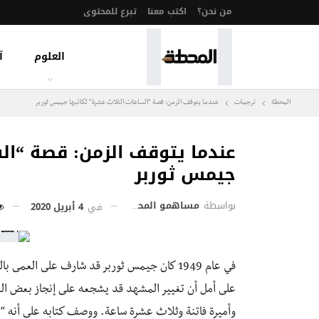
من نحن؟
اكتب معنا
تبرع للمحتوى
العلوم
آ
المحطة
ترجمات
عندما يتوقف الزمن: قصة “الساعات الثلاث عشرة” لكاتبها جيمس ثوربر
عندما يتوقف الزمن: قصة “الس
جيمس ثوربر
بواسطة
مساهمو المحطة
في
4 أبريل 2020
في عام 1949 كان جيمس ثوربر قد شارف على العم
على أمل أن تغيير المشهد قد يشجعه على إنجاز بعض الع
وأميرة فاتنة وثلاث عشرة ساعة. ووصف كتابه على أنه “