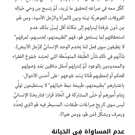
كَكُل معه في صِراعه لِتحقِيق ما يُريد، ثُمَّ يَنسِج مِن وَحي خَيالِه
الفروقات الجوهريَّة بَينَه وبين (المرأة والرَّجل الأسود، ومن هُم
مِن دُون عَرقِه) لِينزلهم إلى مَكانَة أقل لِيبرِّر بذَلك عدم
استحقاقهم لِمَا يَستَحِق هُو، فَهم “لِطبيعتهم، لِجنسِهم، لِعرقِهم”
لا يَطيقون سِوى فِعل (مَا يَخدِم الوجد الإنسانيُّ لِلرَّجل الأبيض).
شَأنُهم فِي ذَلِك شَأن الطَّبَقة المتوسِّطة التِي تَحشِد جُمُوع الفقراء
والمعدومين بِالوعود ثُمَّ لِتنزلهم أَسفَل سَافلِين بَعْد وُصولِهم
للحكم أو لِتعطيهم فُتَاتا يَسُد جُوعهم -على أَحسَن الأحوال-
بِاعتبارهم “بِطبيعتهم، طَبِيعَة نمط حَياتِهم” لا يستطيعون تولِّي
زِمَام أُمورِهم أو حَتَّى المشاركة فِي اتِّخاذ قَرَار؛ فتاريخنَا الإنسانيُّ
لَيس سِوى تَارِيخ صِراعَات طَبَقات، المسيطر فِيه هُو الذِي يُحدِّد
وَيعرِف ويشكِّل (مَن هُو، وومَن هم؟).
عدم المساواة فِي الخيانة