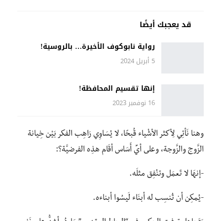
قد يعجبك أيضًا
رواية نابوكوف الأخيرة… بالروسية!
5 أبريل 2024
إنها تقسيم المحافظة!
16 نوفمبر 2023
وهنا نَأتِي لِأكثر الأشْياء قُبحًا، لا يُسَاوِي رَاهِب الفكر بَيْن خِيانة
الزَّوج والزَّوجة، وعلى أيِّ أَسَاس أقَام هذِه الفرضيَّة؟:
-إنهَا لا تَعمَل وتنُفِق مثلَه.
-يُمكِن أن تُنسِب له أبنَاء لَيسُوا أبناءه.