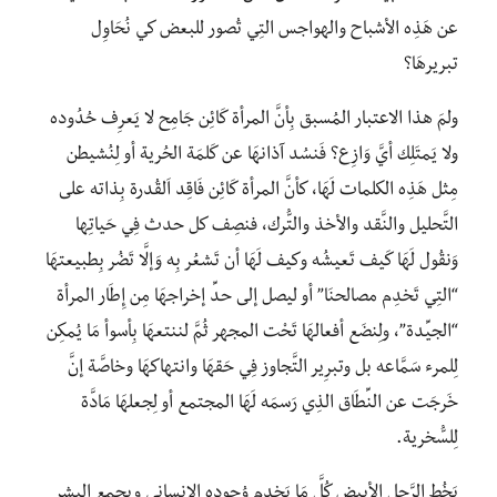
عن هَذِه الأشباح والهواجس التِي تُصور للبعض كي نُحَاوِل
تبريرهَا؟
ولمَ هذا الاعتبار المُسبق بِأنَّ المرأة كَائِن جَامِح لا يَعرِف حُدُوده
ولا يَمتَلِك أيَّ وَازِع؟ فَنسُد آذانهَا عن كَلمَة الحُرية أو لِنُشيطن
مِثل هَذِه الكلمات لَهَا، كأنَّ المرأة كَائِن فَاقِد اَلقُدرة بِذاته على
التَّحليل والنَّقد والأخذ والتُّرك، فنصِف كل حدث فِي حَياتِها
وَنقُول لَهَا كَيف تَعيشُه وكيف لَهَا أن تَشعُر بِه وَإلَّا تَضُر بِطبيعتهَا
“التِي تَخدِم مصالحنَا” أو ليصل إلى حدِّ إخراجهَا مِن إِطَار المرأة
“الجيِّدة”، ولِنضَع أفعالهَا تَحْت المجهر ثُمَّ لننتعهَا بِأسوأ مَا يُمكِن
لِلمرء سَمَّاعه بل وتبرِير التَّجاوز فِي حَقهَا وانتهاكهَا وخاصَّة إنَّ
خَرجَت عن النِّطَاق الذِي رَسمَه لَهَا المجتمع أو لِجعلهَا مَادَّة
لِلسُّخرية.
يَخُط الرَّجل الأبيض كُلَّ مَا يَخدِم وُجوده الإنساني ويجمع البشر