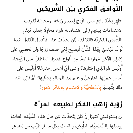
التَّوافق الفكرِي بَيْن الشَّريكينِ
يظهِر بِشَكل فجِّ سَعي الزَّوج لِتغيِير زَوجَه، ومحاولة تَقرِيب
الاهتمامات بينهم (إلى اهتماماته هُو)، مُحاوِلًا جَعلها تَهتَم
بِالشُّؤون الفكريَّة قائلا لهَا: (لن يَحدُث هذَا الاتِّصال الكامل بيْننَا
لَو لَم تهْتمِّيْ بِهَذا الشَّأْن فَيصبِح لِكيْ نَصِف زوْجًا ولن تَحصلِي على
نِصْفِي الآخر، مُمارَسا نوعًا مِن أَنوَاع الابتزاز العاطفيِّ على الزَّوجة.
أَولَيس هُو الذِي اِختارها؟ وعلى أيِّ أسَاس اِختارهَا؟ أَولَيس على
أَسَاس جَمالِها الخارجيِّ واهتمامهَا المبالغ بِشكلِهَا؟ ثُمَّ يَأتِي بَعْد
ذَلِك يتَّهمهَا
بِالسَّطحيَّة والاهتمام بِصغائر الأُمور
!
رُؤية رَاهِب الفكر لِطبيعة المرأة
لن يسْتوقفني كثيرًا إِنَّ كان يَتَحدَّث عن حال هَذِه السَّيِّدة الخائنة
بِوصفِهَا بالسَّطحيَّة، الطَّيش، والعَبث بِكلِّ مَا هُو طَيِّب مِن مَشاعِر