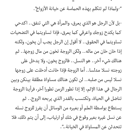
“-ولماذا لم تتكلم بهذه الحماسة عن خيانة الأزواج”.
-بل لأن الرجل هو الذي يعرق، والمرأة هي التي تنفق.. اكدحي
کما یکدح زوجك واعرقي كما يعرق، فإذا تساويتما في التضحيات
تساويتما في الحقوق.. لا أقول إن الرجل يجب أن يخون، ولكنه
إذا خان خان من ماله.. ولكن الزوجة تخون من مال زوجها.. ثم
هنالك شيء آخر.. هو النسل.. فالزوج يخون، ولا يدخل على
زوجته نسلا مدلسا.. أما الزوجة فإذا خانت أدخلت على زوجها
نسلا ليس من صلبه.. لن تكون هنالك مساواة مطلقة بينكن وبين
الرجال في هذا الإثم، إلا إذا تطور الزمن تطورا آخر، فرأينا الزوجة
تناضل في الحياة، وتكتسب بالقدر الذي يربحه الزوج.. ثم
يستطاع بواسطة العلم أو بغيره من الوسائل أن يفرز للزوج نسله
عن نسل غيره بغير وقوع في شك أو ارتياب، إلى أن يتم ذلك، فلا
تتحدثن عن المساواة في الخيانة..”.