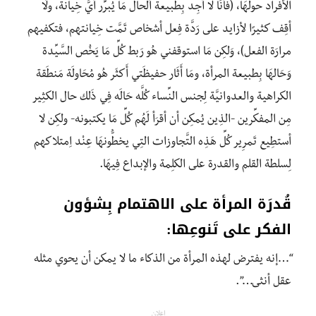
الأفراد حولهَا، (فأنَا لا أجِد بِطبيعة اَلحال مَا يُبرِّر أيَّ خِيانة، ولَا
أقِف كثيرًا لأزايد على رَدَّة فِعل أشخاص تَمَّت خِيانتهم، فتكفيهم
مرارَة الفعل)، وَلكِن مَا استوقفني هُو رَبط كُلِّ مَا يَخُص السَّيِّدة
وَحَالهَا بِطبيعة المرأة، ومَا أَثَار حفيظَتي أَكثَر هُو مُحَاولَة مَنطَقة
الكراهية والعدوانيَّة لِجنس النِّساء كُلَّه حَالَه فِي ذَلِك حال الكثِير
مِن المفكِّرين -الذِين يُمكِن أن أقرَأ لَهُم كُلِّ مَا يكتبونه- ولكِن لا
أستطِيع تَمرِير كُلِّ هَذِه التَّجاوزات التِي يخطُّونهَا عِنْد اِمتلاكهم
لِسلطة القلم والقدرة على الكلِمة والإبداع فِيهَا.
قُدرَة المرأة على الاهتمام بِشؤون
الفكر على تَنوعِها:
“…إنه يفترض لهذه المرأة من الذكاء ما لا يمكن أن يحوي مثله
عقل أنثى…”.
إعلان