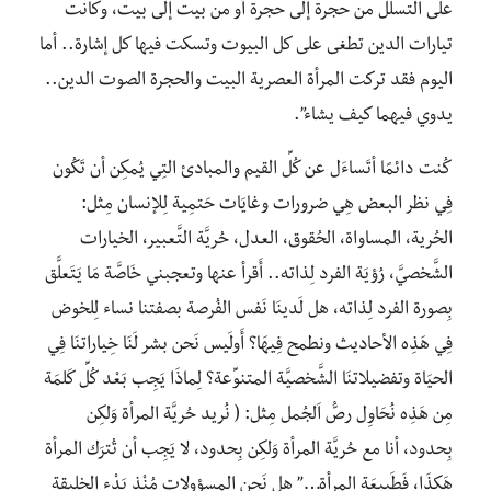
على التسلل من حجرة إلى حجرة أو من بيت إلى بيت، وكانت
تيارات الدين تطغى على كل البيوت وتسكت فيها كل إشارة.. أما
اليوم فقد تركت المرأة العصرية البيت والحجرة الصوت الدين..
يدوي فيهما كيف يشاء”.
كُنت دائمًا أتَساءَل عن كُلِّ القيم والمبادئ التِي يُمكِن أن تَكُون
فِي نظر البعض هِي ضرورات وغايَات حَتمِية لِلإنسان مِثل:
الحُرية، المساواة، الحُقوق، العدل، حُريَّة التَّعبير، الخيارات
الشَّخصيَّ، رُؤيَة الفرد لِذاته.. أَقرأ عنها وتعجبني خَاصَّة مَا يَتَعلَّق
بِصورة الفرد لِذاته، هل لَدينَا نَفس الفُرصة بصفتنا نساء لِلخوض
فِي هَذِه الأحاديث ونطمح فِيهَا؟ أَولَيس نَحن بشر لَنَا خِياراتنَا فِي
الحيَاة وتفضيلاتنَا الشَّخصيَّة المتنوِّعة؟ لِماذَا يَجِب بَعْد كُلِّ كَلمَة
مِن هَذِه نُحَاوِل رصُّ اَلجُمل مِثل: ( نُريد حُريَّة المرأة وَلكِن
بِحدود، أنا مع حُريَّة المرأة وَلكِن بِحدود، لا يَجِب أن تُترَك المرأة
هَكذَا، فَطَبيعَة المرأة…” هل نَحن المسؤولات مُنْذ بَدْء الخليقة