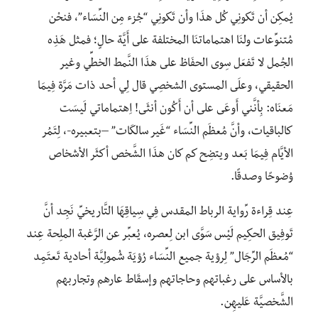
يُمكِن أن تَكونِي كُل هذَا وأن تَكونِي “جُزء مِن النِّسَاء”، فنحْن
مُتنوِّعات ولنَا اهتماماتنَا المختلفة على أَيَّة حالٍ؛ فمثل هَذِه
الجُمل لا تَفعَل سِوى الحفَاظ على هذَا النَّمط الخطِّي وغير
الحقيقي، وعلَى المستوى الشخصِي قال لِي أحد ذات مَرَّة فِيمَا
مَعنَاه: بِأنَّني أَوعَى على أن أَكُون أنثَى! اِهتماماتي لَيسَت
كالباقيات، وأنَّ مُعظَم النِّسَاء “غَير سالكَات” –بتعبيره-، لِتَمُر
الأيَّام فِيمَا بَعد ويتضِح كم كان هذَا الشَّخص أكثَر الأشخاص
وُضوحًا وصدقًا.
عِند قِراءة رِّواية الرباط المقدس فِي سِياقِهَا التَّاريخيِّ نَجِد أنَّ
تَوفِيق الحكِيم لَيْس سَوَّى ابن لِعصره، يُعبِّر عن الرَّغبة الملِحة عِند
“مُعظَم الرِّجَال” لِرؤية جميع النِّسَاء رُؤيَة شُمولِيَّة أحادية تَعتَمِد
بالأساس على رغباتهم وحاجاتهم وإسقَاط عارهم وتجاربهم
الشَّخصيَّة عَليهِن.