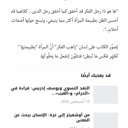
“ها هو ذا رجل الفكر قد أخفق كما أخفق رجل الدين.. كلاهما قد
أحسن الظن بطبيعة المرأة أكثر مما ينبغي، ونسج حولها أضغاث
أحلام..”.
يُصوِّر الكاتب على لِسَان “رَاهِب الفكر” أنَّ المرأة “بِطبيعتهَا ”
تُظهِر عَكس مَا تُبطِن؛ فتتلَوَّن لِتفعل مَا يَحلُو لَهَا.
قد يعجبك أيضًا
النقد النسوي ويوسف إدريس: قراءة في
«الحرام» و«العيب»…
10 أغسطس 2026
من أوشفيتز إلى غزة: الإنسان يبحث عن
المعنى