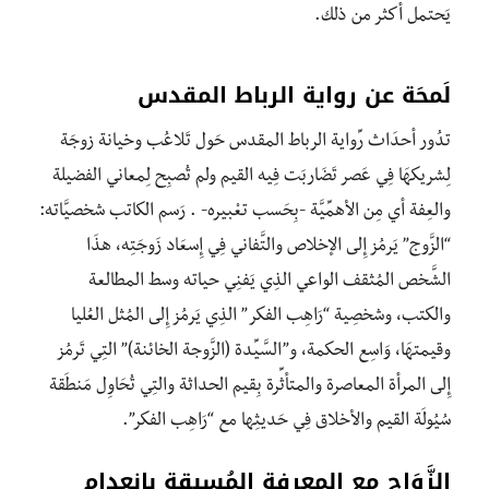
يَحتمل أكثر من ذلك.
لَمحَة عن رواية الرباط المقدس
تدُور أحدَاث رِّواية الرباط المقدس حَول تَلاعُب وخيانة زوجَة
لِشريكهَا فِي عَصر تَضَاربَت فِيه القيم ولم تُصبِح لِمعاني الفضيلة
والعِفة أي مِن الأهمِّيَّة -بِحَسب تعْبيره- . رَسم الكاتب شخصيَّاته:
“الزَّوج” يَرمُز إِلى الإخلاص والتَّفاني فِي إِسعَاد زَوجَتِه، هذَا
الشَّخص المُثقف الواعي الذِي يَفنِي حياته وسط المطالعة
والكتب، وشخصِية “رَاهِب الفكر” الذِي يَرمُز إِلى المُثل العُليا
وقيمتهَا، وَاسِع الحكمة، و”السَّيِّدة (الزَّوجة الخائنة)” التِي تَرمُز
إِلى المرأة المعاصرة والمتأثِّرة بِقيم الحداثة والتِي تُحَاوِل مَنطَقة
سُيُولَة القيم والأخلاق فِي حَديثِها مع “رَاهِب الفكر”.
الزَّوَاج مع المعرفة المُسبقة بِانعدام