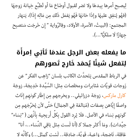
لِيصبح أمرها بِيدهَا ولا تضر لقبول أوضَاع مَا أو تُطبِّع خِيانة زوجهَا
(فهُو يُنفِق عليهَا وإذَا خانهَا فَهُو يَفعَل ذَلِك مِن مَالِه إِذَا)، يَنهار
المجتمع: (البيتُ، الأسرة، الأولاد، وفِالرِّواية ” إِن خَرجَت سَتصبِح
جِهازًا لَا سلكيًّا”…).
ما يفعله بعض الرجل عندمَا تَأتِي اِمرأَة
لِتفعل شيئًا يُحمَد خَارِج تَصورِهم
في الرباط المقدس يَتَحدَّث الكاتب بلسان “رَاهِب الفكر” عن
زَوجات قويَّات مُثابرات ومخلصات مِثل: السَّيِّدة خَدِيجَة، زوجَة
كارل ماركس
، زوجَة دزرائيلي.. ويخرجهم مِن إِطَار كَونهِم إِنَاث
واصفًا إِيَّاهن بِصفات (مُبَالغَة فِي الجمَال) حَتَّى لأن يُخرِّجَهم مِن
كَونهِم نِسَاء في الأصل. فلَا يُرِد القول بِكلِّ أَريحِية بِأنَّهن ( “نِسَاء”
جيِّدات). ومَا أَكثَر جملا كـ (أنا لَست مِثل بَاقِي النِّسَاء..، أنا”
عَاقِلة، نَاضِجة، وَاعِية، قَويَّة، صَادِقة.. لَسْت كَمثَل…) وكَأنَّه لا