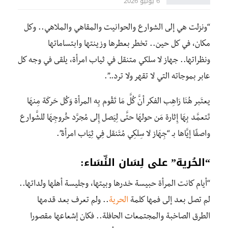
6 يوليو 2026
“ونزلت هي إلى الشوارع والحوانيت والمقاهي والملاهي.. وكل
مكان، في كل حين.. تخطر بعطرها وزينتها وابتساماتها
ونظراتها.. جهاز لا سلکي متنقل في ثیاب امرأة، يلقى في وجه كل
عابر بموجاته التي لا تقهر ولا ترد..”.
يعتَبر هُنَا رَاهِب الفكر أنَّ كُلَّ مَا تَقُوم بِه المرأة وَكُل حَركَة مِنهَا
تَتعمَّد بِهَا إِثارة مَن حولهَا حتَّى لِيَصل إِلى مُجرَّد خُروجِهَا للشَّوارع
واصفًا إيَّاها بـ “جِهَاز لا سِلكِي مُتَنقل فِي ثِيَاب امرأة”.
“الحُرية” على لِسَان النِّسَاء:
“أيام كانت المرأة حبيسة خدرها وبيتها، وجليسة أهلها ولداتها..
لم تصل بعد إلى فمها كلمة
الحرية
.. ولم تعرف بعد قدمها
الطرق الصاخبة والمجتمعات الحافلة.. فكان إشعاعها مقصورا