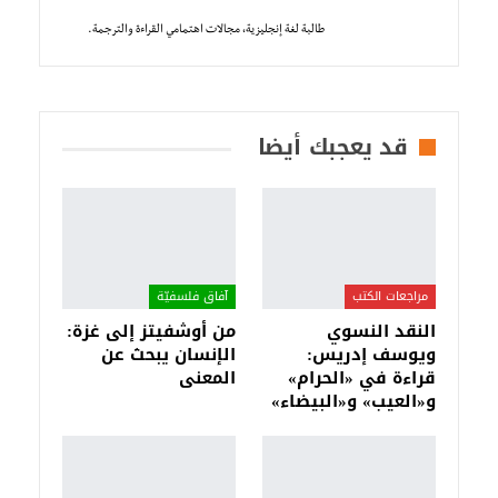
طالبة لغة إنجليزية، مجالات اهتمامي القراءة والترجمة.
قد يعجبك أيضا
مراجعات الكتب
آفاق فلسفيّة‎
النقد النسوي
من أوشفيتز إلى غزة:
ويوسف إدريس:
الإنسان يبحث عن
قراءة في «الحرام»
المعنى
و«العيب» و«البيضاء»