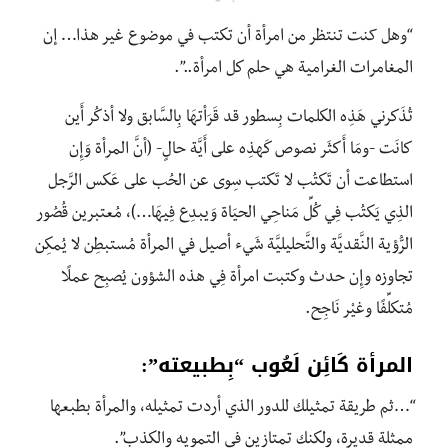
“وهل کنت تنتظر من امرأة أن تكتب في موضوع غير هذا… إن
المغامرات الغرامية هي حلم كل امرأة..”.
تُذَكرنِي هَذِه الكلمات بِسطور قد قَرَأتهَا بِالسَّابق ولا أذكُر أَين
كانَت -ومَا أَكثَر نصوص كَهذِه على أَيَّة حالٍ- (أنَّ المرأة وَإِن
استطاعت أن تَكتُب لا تَكتب سِوى عن الحُب على عَكس الرَّجل
الذِي يَكتُب فِي كُلِّ مَناحِي الحيَاة وَيبدِع فِيهَا…)، مُعتبرين قُصُور
الرُّؤية النَّقديَّة والتَّحليليَّة شَيء أصيل في المرأة مُستبطِن لا يُمكِن
تجاوزه وإِن حدث وكتبت امرأة فِي هذه الشؤون يُصبِح عملًا
مُتكلِّفًا وغيْر نَاجِح.
المرأة كَائِن لَعُوب “بِطبيعته”:
“…ثم طريقة تمثيلك للدور الذي أردت تمثيله، والمرأة بطبعها
ممثلة قديرة، ولكنك تمتازين في التمويه والكذب”.