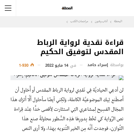
المحطة
آداب وفنون
مراجعات الكتب
قراءة نقدية لرواية الرباط
المقدس لتوفيق الحكيم
بواسطة
إسراء حامد
في
14 مايو 2022
1٬930
لن أدعِي الحياديَّة فِي نَقدِي لرواية الرباط المقدس أو أُحَاوِل أن
أَصطَنع تِيك الموضوعيَّة الكاملة، وَلكِني أيضًا سأحاول أَلَّا أَترُك هذَا
المجَال الفسِيح لِمشاعري التِي استثارت لِأقصى حَدًّا عِنْد قِراءة
نص الرِّواية كي تَخُط بِدورِهَا هَذِه السُّطور محاولةً صنع هذَا
التَّوازن، فوجدت أَنَّه مِن الخير التَّنويه بهذا، ولا أرى النص