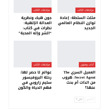
مراجعات الكتب
مراجعات الكتب
مثلث السلطة: إعادة
جون هيك ونظرية
توازن النظام العالمي
العدالة الإلهية:
الجديد
نظرات في كتاب:
“الشر وإله المحبة”
آداب وفنون
مراجعات الكتب
العميل السري The
عوالم لا حصر لها:
Secret Agent: هروب
رحلة البروفيسور
من الذات أم بحث
سليم زاروبي في
عنها؟
فهم الحياة والكون
السابق
التالي