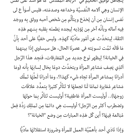
يَتَجاهل توفيق الحكيم في “الرباط المقدس” مَا هُو أشدُّ على نَفس
الإنسان وهِي آلامه النَّفسيَّة وخداعه وصدمَته، فليس أسوَأ ع لى
نَفس إنسَان مِن أن يُخدَع ويتأَلَّم مِن شَخص أحبه ووثق بِه ووجَد
فِيه آماله وبأنَّه آخر مِن يُؤذِيه لِيجده يَطعنَه بِقلبه بِسَهم هَذِه
الثقَة، لِيتحَدَّث عن أمُور مادِّيَّة كَهذِه. وليس خفيًّا على أحد بِأنَّ
مَا قَالَه تَمَّت تسويَته في عصرنَا الحال، هل سيساوي إِذَا بينهمَا
فِي الخيانة؟ لِيظهر نَوع جديد مِن المُفارقات، فَنجِد هذَا الرَّجل
اَلذِي يَصِف مَشاعِر المرْأة ويتحَدَّث دومًا بِحَال لِسانِهَا بِأَنه (ومَا
أدرانَا بِمشاعر المرأة تجِاه شَيء كَهذا؟، ومَا أدرانَا لَعلَّهَا تَملُك
مَشاعِر مُغَايرَة تمامًا لَنَا تجعلهَا لا تَتَأثَّر كثيرًا بِتعدُّد علاقَات
زوجهَا).. أَولَيست المرأة عَاطفِية؟ أَوليست تَتَأثَّر بِمَا حولهَا
وتضطرب أكثَر مِن الرَّجل؟ أوليست هِي دائمًا مِن تَمتَلِك رَدَّة فِعل
مُبَالغة فِيهَا؟ أَين كُل هَذِه العبارات مِن وضع “الخيانة”؟
وَإذَا نَادَي أحد بأهمِّيَّة العمل للمرأة وضَرورَة استقلالهَا مادِّيًّا