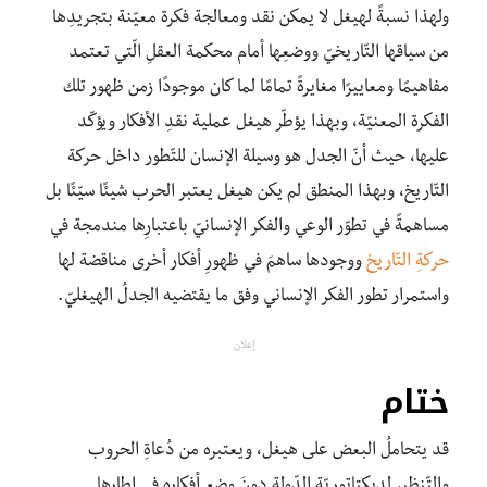
ولهذا نسبةً لهيغل لا يمكن نقد ومعالجة فكرة معيّنة بتجريدِها
من سياقها التّاريخيّ ووضعِها أمام محكمة العقلِ الّتي تعتمد
مفاهيمًا ومعاييرًا مغايرةً تمامًا لما كان موجودًا زمن ظهور تلك
الفكرة المعنيّة، وبهذا يؤطّر هيغل عملية نقدِ الأفكار ويؤكّد
عليها، حيث أنّ الجدل هو وسيلة الإنسان للتّطور داخل حركة
التّاريخ، وبهذا المنطق لم يكن هيغل يعتبر الحرب شيئًا سيّئًا بل
مساهمةً في تطوّر الوعي والفكر الإنسانيّ باعتبارِها مندمجة في
حركةِ التّاريخ
ووجودها ساهمَ في ظهورِ أفكار أخرى مناقضة لها
واستمرار تطور الفكر الإنساني وفق ما يقتضيه الجدلُ الهيغليّ.
إعلان
ختام
قد يتحاملُ البعض على هيغل، ويعتبره من دُعاةِ الحروب
والتّنظير لديكتاتوريّة الدّولة دونَ وضع أفكارِه في إطارِها