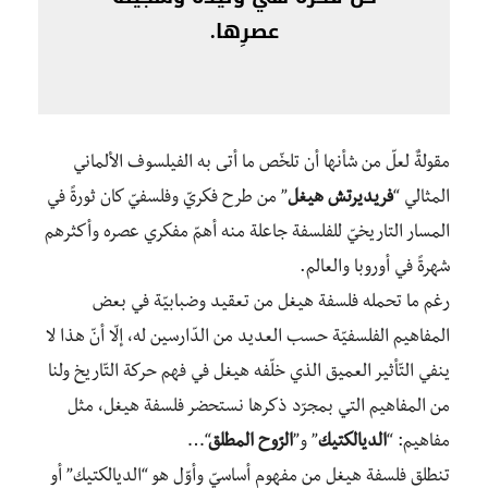
عصرِها.
مقولةٌ لعلّ من شأنها أن تلخّص ما أتى به الفيلسوف الألماني
المثالي “
فريديرتش هيغل
” من طرح فكريّ وفلسفيّ كان ثورةً في
المسار التاريخيّ للفلسفة جاعلة منه أهمّ مفكري عصره وأكثرهم
شهرةً في أوروبا والعالم.
رغم ما تحمله فلسفة هيغل من تعقيد وضبابيّة في بعض
المفاهيم الفلسفيّة حسب العديد من الدّارسين له، إلّا أنّ هذا لا
ينفي التّأثير العميق الذي خلّفه هيغل في فهم حركة التّاريخ ولنا
من المفاهيم التي بمجرّد ذكرها نستحضر فلسفة هيغل، مثل
مفاهيم: “
الديالكتيك
” و”
الرّوح المطلق
“…
تنطلق فلسفة هيغل من مفهوم أساسيّ وأوّل هو “الديالكتيك” أو