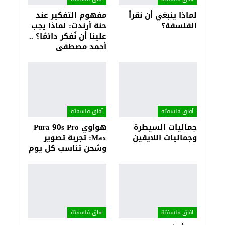
لماذا ينبغي أن نقرأ
مفهوم التفكير عند
الفلسفة؟
حنة أرندت: لماذا يجب
علينا أن نُفكر دائمًا؟ ..
أحمد مصطفى
آفاق فلسفيّة‎
آفاق فلسفيّة‎
جماليات السيطرة
هواوي Pura 90s Pro
وجماليات اللايقين
Max: تجربة تصوير
وشحن تناسب كل يوم
آفاق فلسفيّة‎
آفاق فلسفيّة‎