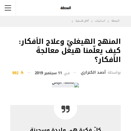
المحطة
انسانيات
آفاق فلسفيّة‎
المنهج الهيغليّ وعلاج الأفكار:
كيف يعلّمنا هيغل معالجةَ
الأفكار؟
بواسطة
أحمد الكنزاري
في
11 سبتمبر 2019
992
كلّ فكرة هي وليدة وسجينة