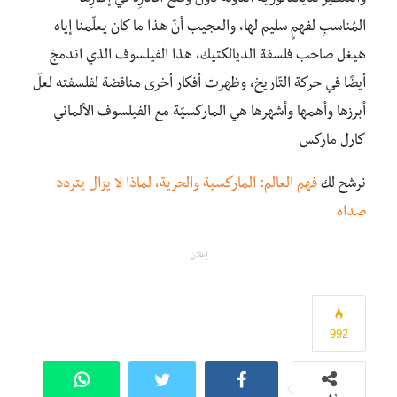
المُناسبِ لفهمٍ سليم لها، والعجيب أنّ هذا ما كان يعلّمنا إياه
هيغل صاحب فلسفة الديالكتيك، هذا الفيلسوف الذي اندمجَ
أيضًا في حركة التّاريخ، وظهرت أفكار أخرى مناقضة لفلسفته لعلّ
أبرزها وأهمها وأشهرها هي الماركسيّة مع الفيلسوف الألماني
كارل ماركس
نرشح لك
فهم العالم: الماركسية والحرية، لماذا لا يزال يتردد
صداه
إعلان
992