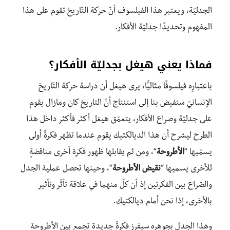
الجدليّة، ويعتبر هذا الفيلسوف أنّ حركة التّاريخ تقوم على هذا
المفهوم وتحديدًا جدليّة الأفكار.
فماذا يعني هيغل بجدليّة الأفكار؟
باعتبارِه فيلسوفًا مثاليًّا، يرى هيغل أن دراسة حركة التّاريخ
الإنسانيّ ستفيض بنا إلى استنتاج أنّ التاريخ كان ومازال يقوم
على جدليّة وصراع الأفكار، يتعمّق هيغل أكثر فأكثر داخل هذا
الطرح ليشرح أن هذا الديالكتيك يقوم عندما تظهر فكرةٌ أولى
يسمّيها “
الأطروحة
“، ومن ثم يقابلها ظهور فكرة أخرى مناقضةٍ
للأخرى يسميها “
نقيض الأطروحة
“، وحينها تحصل عملية الجدل
والصّراع بين الفكرتين إذ أن كلّ منهما في علاقة تأثّر وتأثير
بالأخرى، إذا نحن أمام ديالكتيك.
وهذا الجدل بجوهره سيفرز فكرةً جديدة تجمع بين الأطروحة