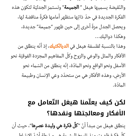
والنّقيضة يسميها هيغل ”
الجميعة
” وتستمرّ الجدليّة لتكوّن هذه
الفكرة الجديدة في حدّ ذاتِها ستظهر أمامها فكرةً مناقضة لها،
ويحصل الجدل مرّةً أخرى إلى حين ظهور “جميعة” جديدة،
وهكذا دواليك…
وهذا بالنسبة لفلسفة هيغل في
الديالكتيك
، إذ أنّه ينطلق من
الأفكار والمثل والوعي والرّوح وكلّ المفاهيم المجرّدة الفوقيّة نحو
الأسفل ونحو الواقع ونحو المادّة، إنّه ينطلق من السّماء نحو
الأرضِ، وهذه الأفكار هي من ستحدّد وعي الإنسان وطبيعة
المادّة.
لكن كيف يعلّمنا هيغل التّعامل مع
الأفكار ومعالجتها ونقدها؟
ينطلق هيغل من مبدأ أنّ “
كلّ فكرة هي وليدة عصرِها
“، حيث أن