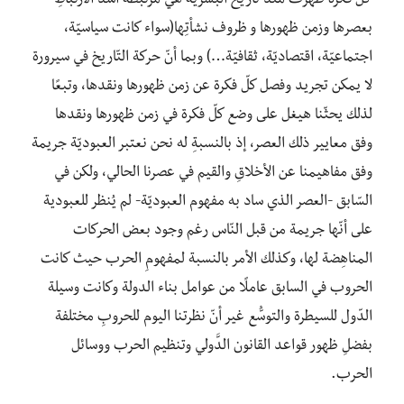
كلّ فكرة ظهرت منذ تاريخ البشرية هي مرتبطة أشدّ الارتباطِ
بعصرها وزمن ظهورها و ظروف نشأتِها(سواء كانت سياسيّة،
اجتماعيّة، اقتصاديّة، ثقافيّة…) وبما أنّ حركة التّاريخ في سيرورة
لا يمكن تجريد وفصل كلّ فكرة عن زمن ظهورها ونقدها، وتبعًا
لذلك يحثّنا هيغل على وضع كلّ فكرة في زمن ظهورها ونقدها
وفق معايير ذلك العصر، إذ بالنسبةِ له نحن نعتبر العبوديّة جريمة
وفق مفاهيمنا عن الأخلاقِ والقيم في عصرنا الحالي، ولكن في
السّابق -العصر الذي ساد به مفهوم العبوديّة- لم يُنظر للعبودية
على أنّها جريمة من قبل النّاس رغم وجود بعض الحركات
المناهِضة لها، وكذلك الأمر بالنسبة لمفهومِ الحرب حيث كانت
الحروب في السابق عاملًا من عوامل بناء الدولة وكانت وسيلة
الدّول للسيطرة والتوسُّع غير أنّ نظرتنا اليوم للحروبِ مختلفة
بفضلِ ظهور قواعد القانون الدَّولي وتنظيم الحرب ووسائل
الحرب.