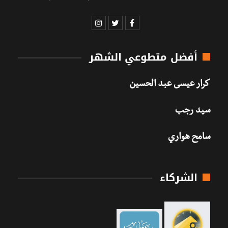
أفضل متطوعي الشهر
كرار عيسى عبد الحسين
سيد رجب
سامح هواري
الشركاء