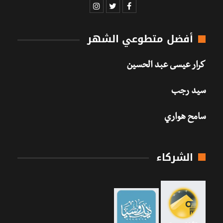
أفضل متطوعي الشهر
كرار عيسى عبد الحسين
سيد رجب
سامح هواري
الشركاء