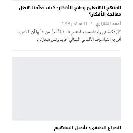
المنهج الهيغليّ وعلاج الأفكار: كيف يعلّمنا هيغل
معالجةَ الأفكار؟
أحمد الكنزاري
11 سبتمبر 2019
كلّ فكرة هي وليدة وسجينة عصرِها.مقولةٌ لعلّ من شأنها أن تلخّص ما
أتى به الفيلسوف الألماني المثالي "فريديرتش هيغل"…
الصراع الطبقي: تأصيل المفهوم