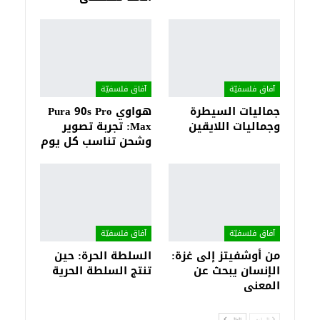
آفاق فلسفيّة‎
آفاق فلسفيّة‎
جماليات السيطرة
هواوي Pura 90s Pro
وجماليات اللايقين
Max: تجربة تصوير
وشحن تناسب كل يوم
آفاق فلسفيّة‎
آفاق فلسفيّة‎
من أوشفيتز إلى غزة:
السلطة الحرة: حين
الإنسان يبحث عن
تنتج السلطة الحرية
المعنى