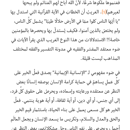
فغنموها ملكوها شرعًا، لأنّ الله أباح لهم الغنائم ولم يبحها
لغيرهم)
[1]
. الغريبُ أن الخطابَ في الآية القرآنية التي استدل بها
“يا أيّها الناس كلوا ممّا في الأرض حلالًا طيبًا” يشمل كلَّ الناس،
ولم يختصّ بالذين آمنوا، فكيف يُستدلّ بها ويحصرها بالمؤمنين
خاصة؟! الاستدلالات من هذا النوع الغريب الذي يقرأ الآيات في
ضوء معتقد المفسّر والفقيه في مدونة التفسير والفقه لمختلف
المذاهب ليست قليلة.
في ضوء مفهومي لـ “الإنسانية الإيمانية” يصدق فعلُ الخير على
كلِّ عملٍ يساهمُ في حماية كرامة الإنسان بوصفه إنسانًا بغض
النظر عن معتقده ورعايته وإسعاده، ويحرصُ على حقوق كلِّ فرد،
إلى أي جنس، أو أي دين، أو أية ثقافة، أو أية هوية ينتمي. فعلُ
الخير هو كل مسعى يعمل على بناء الحياة، باستثمار قيم الخير
والحق والعدل والسلام، وتكريس ما يسعد الإنسان ويجعل العالَم
أجمل، ويحرص على نفع الناس وحل مشكلاتهم، بغض النظر عن