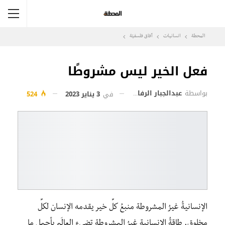
المحطة
انسانيات
آفاق فلسفيّة‎
فعل الخير ليس مشروطًا
بواسطة
عبدالجبار الرفاعي
في
3 يناير 2023
524
الإنسانيةُ غيرُ المشروطة منبعُ كلِّ خير يقدمه الإنسان لكلِّ
مخلوق. ‏طاقةُ الإنسانية غيرُ المشروطة تضيء العالَم بأجمل ما