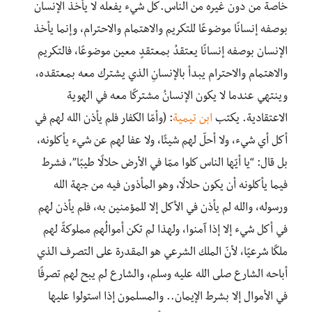
خاصة من دون غيره من الناس.كلُّ شيء يفعله لا يأخذ الإنسان
بوصفه إنسانًا موضوعًا للتكريم والاهتمام والاحترام، وإنما يأخذ
الإنسان بوصفه إنسانًا يعتقدُ بمعتقدٍ معين موضوعًا، فالتكريم
والاهتمام والاحترام يبدأ بالإنسانِ الذي يشترك معه بمعتقده،
وينتهي عندما لا يكون الإنسانُ مشتركًا معه في الهوية
الاعتقادية. يكتب
ابن تيمية
: (وأمّا الكفار فلم يأذن الله لهم في
أكل أي شيء، ولا أحلّ لهم شيئًا، ولا عفا لهم عن شيء يأكلونه،
بل قال: “يا أيّها الناس كلوا ممّا في الأرض حلالًا طيبًا”، فشرط
فيما يأكلونه أن يكون حلالًا، وهو المأذون فيه من جهة الله
ورسوله، والله لم يأذن في الأكل إلا للمؤمنين به، فلم يأذن لهم
في أكل شيء إلا إذا آمنوا، ولهذا لم تكن أموالُهم مملوكةً لهم
ملكًا شرعيًا، لأنّ الملك الشرعي هو المقدرة على التصرف الذي
أباحه الشارع صلى الله عليه وسلم، والشارع لم يبح لهم تصرفًا
في الأموال إلا بشرط الإيمان.. والمسلمون إذا استولوا عليها