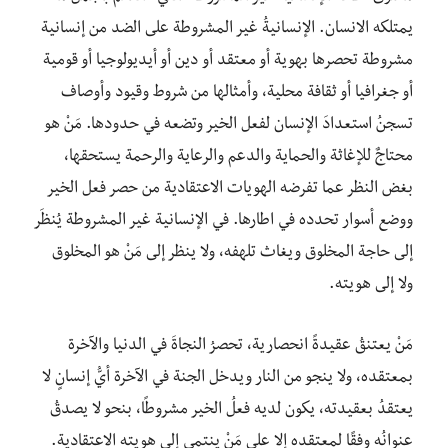
يمتلكه الانسان. ‏الإنسانيةُ غير المشروطة على الضد من ‏إنسانية
مشروطة تحصرها بهوية أو معتقد أو دين أو أيديولوجيا أو قومية
أو جغرافيا أو ثقافة محلية، وأمثالها من شروط وقيود وأوصاف
تسجنُ استعدادَ الإنسان لفعل الخير وتضعه في حدودها. مَنْ هو
محتاجٌ للإغاثة والحماية والدعم والرعاية والرحمة يستحقها،
بغض النظر عما تفرضه الهويات الاعتقادية من حصر فعل الخير
ووضع أسوار تحدده في اطارها. في ‏الإنسانية غير المشروطة يُنظَر
إلى حاجة المخلوق ويغاث تلهفه، ولا ينظر إلى مَنْ هو المخلوق
ولا إلى هويته.
مَنْ يعتنقُ عقيدةً انحصارية، تحصرُ النجاةَ في الدنيا والآخرة
بمعتقده، ولا ينجو من النار ويدخل الجنة في الآخرة أيُّ إنسانٍ لا
يعتقدُ بعقيدته، يكون لديه فعلُ الخير مشروطًا، بنحو لا يصدقُ
عنوانُه وفقًا لمعتقده إلا على ‏مَنْ ينتمي إلى هويته الاعتقادية.