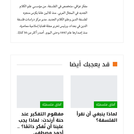
مفكر عراقي، ‏متخصص في الفلسفة. من مؤسسي علم الكلام
الجديد في المجال العربي. منذ ثلاثين عامًا يكرّس منجزه
لفلسفة الدين وعلم الكلام الجديد. مدير مركز دراسات فلسفة
الدين في بغداد، ورئيس تحرير مجلة قضايا إسلامية معاصرة،
منذ إصدارها عام 1997 وحتى اليوم. أصدر أكثر من 50 كتابًا.
قد يعجبك أيضا
آفاق فلسفيّة‎
آفاق فلسفيّة‎
لماذا ينبغي أن نقرأ
مفهوم التفكير عند
الفلسفة؟
حنة أرندت: لماذا يجب
علينا أن نُفكر دائمًا؟ ..
أحمد مصطفى