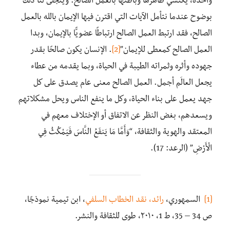
واحدة، يكتسي ظاهرها وباطنها بالعمل الصالح. ويتجلى‏ لنا ذلك
بوضوح عندما نتأمل الآيات التي اقترن فيها الإيمان بالله بالعمل
الصالح، فقد ارتبط العمل الصالح ارتباطًا عضويًّا بالإيمان، وبدا
العمل الصالح كمعطى للإيمان”
[2]
. الإنسان يكون صالحًا بقدر
جهوده وأثره وثمراته الطيبة في الحياة، وبما يقدمه من عطاء
يجعل العالَم أجمل. العمل الصالح معنى عام يصدق على كل
جهد يعمل على بناء الحياة، وكل ما ينفع الناس ويحل مشكلاتهم
ويسعدهم، بغض النظر عن الاتفاق أو الإختلاف معهم في
المعتقد والهوية والثقافة، “وَأَمَّا مَا يَنفَعُ النَّاسَ فَيَمْكُثُ فِي
الْأَرْضِ” (الرعد: 17).
[1]
السمهوري،
رائد، نقد الخطاب السلفي
، ابن تيمية نموذجًا،
ص 34 – 35، ط 1، ٢٠١٠، طوى للثقافة والنشر.