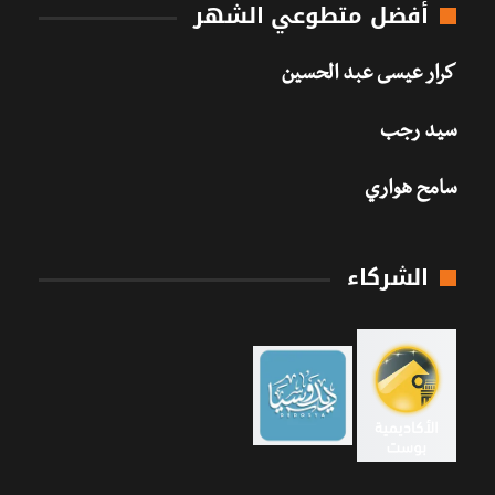
أفضل متطوعي الشهر
كرار عيسى عبد الحسين
سيد رجب
سامح هواري
الشركاء