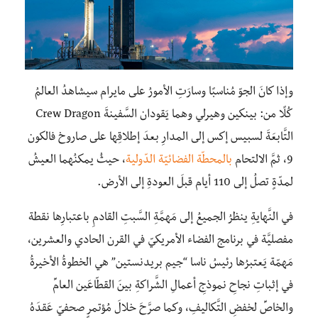
وإذا كانَ الجوّ مُناسبًا وسارَتِ الأمورُ على مايرام سيشاهدُ العالمُ
كُلًا من: بينكين وهيرلي وهما يَقودان السَّفينةَ Crew Dragon
التَّابعَةَ لسبيس إكس إلى المدارِ بعدَ إطلاقِها على صاروخ فالكون
9، ثمَّ الالتحام
بالمحطّة الفضائيّة الدّولية
، حيثُ يمكنُهما العيشُ
لمدّةٍ تصلُ إلى 110 أيام قبلَ العودةِ إلى الأرض.
في النَّهايةِ ينظرُ الجميعُ إلى مَهمَّةِ السَّبتِ القادمِ باعتبارِها نقطة
مفصليَّة في برنامج الفضاء الأمريكيّ في القرن الحادي والعشرين،
مَهمّة يَعتبرُها رئيسُ ناسا “جيم بريدنستين” هي الخطوةُ الأخيرةُ
في إثباتِ نجاحِ نموذجِ أعمالِ الشَّراكةِ بينَ القطّاعَين العامِّ
والخاصِّ لخفضِ التَّكاليفِ، وكما صرَّحَ خلالَ مُؤتمرٍ صحفيّ عَقدَهُ