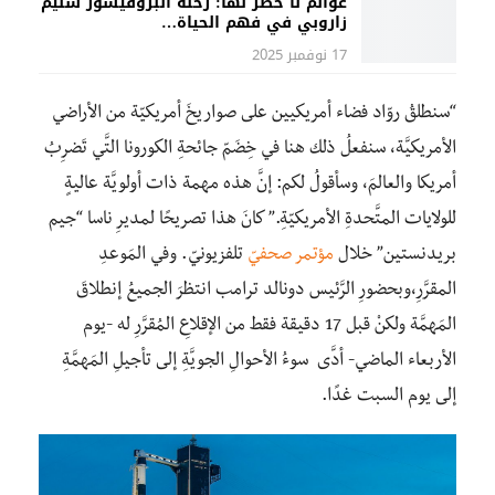
عوالم لا حصر لها: رحلة البروفيسور سليم
زاروبي في فهم الحياة…
17 نوفمبر 2025
“سنطلقُ روّاد فضاء أمريكيين على صواريخَ أمريكيّة من الأراضي
الأمريكيَّة، سنفعلُ ذلك هنا في خِضَمّ جائحةِ الكورونا التَّي تَضرِبُ
أمريكا والعالمَ، وسأقولُ لكم: إنَّ هذه مهمة ذات أولويَّة عاليةٍ
للولايات المتَّحدةِ الأمريكيّةِ.” كانَ هذا تصريحًا لمديرِ ناسا “جيم
بريدنستين” خلال
مؤتمر صحفيّ
تلفزيونيّ. وفي المَوعدِ
المقرَّرِ،وبحضورِ الرَّئيس دونالد ترامب انتظرَ الجميعُ إنطلاقَ
المَهمَّة ولكنْ قبل 17 دقيقة فقط من الإقلاعِ المُقرَّرِ له -يوم
الأربعاء الماضي- أدَّى سوءُ الأحوالِ الجويَّةِ إلى تأجيلِ المَهمَّةِ
إلى يوم السبت غدًا.