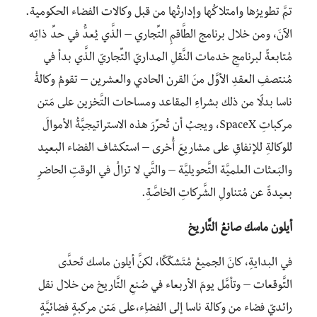
تمَّ تطويرُها وامتلاكُها وإدارتُها من قبل وكالات الفضاء الحكومية.
الآنَ، ومن خلال برنامج الطَّاقمِ التِّجاري – الذَّي يُعدُّ في حدِّ ذاتِه
مُتابعةً لبرنامجِ خدمات النَّقلِ المداريّ التِّجاريّ الذَّي بدأ في
مُنتصفِ العقدِ الأوَّل منَ القرن الحادي والعشرين – تقومُ وكالةُ
ناسا بدلًا من ذلك بشراءِ المقاعد ومساحات التَّخزين على مَتن
مركباتِ SpaceX، ويجبُ أن تُحرِّرَ هذه الاستراتيجيَّةُ الأموالَ
للوكالةِ للإنفاقِ على مشاريعَ أُخرى – استكشاف الفضاء البعيد
والبَعثات العلميَّة التَّحويليَّة – والتَّي لا تزالُ في الوقتِ الحاضرِ
بعيدةً عن مُتناولِ الشَّركاتِ الخاصَّةِ.
أيلون ماسك صانعُ التَّاريخ
في البدايةِ، كانَ الجميعُ مُتَشكّكًا، لكنَّ أيلون ماسك تَحدَّى
التَّوقعات – وتأمَّل يومَ الأربعاء في صُنعِ التَّاريخ من خلال نقل
رائديّ فضاء من وكالة ناسا إلى الفضاِء،على مَتن مركبةٍ فضائيَّةٍ