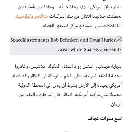
مليار دولار أمريكي لـ 135 رحلة جويَّة – وحادثتَين مأساويَّتين
تحطَّمَت خلالهما اثنتان من تلك المركبات
تشالنجر
وكولومبيا
.
أمَّا KSC فتعني ببساطةٍ مركزَ كينيدي للفضاء.
بنهاية مهمتهم استقل رواد الفضاء المكوك اتلانتيس، وغادروا
محطة الفضاء الدولية، وبقي العلم والرسالة في انتظار رائد فضاء
أمريكي يعيده إلى الأرض بشرط أن يصل إلي المحطة الدولية
محمولا علي مركبة أمريكية، انتظار طال لما يقرب العقد من
الزمان.
تسع سنوات عجاف