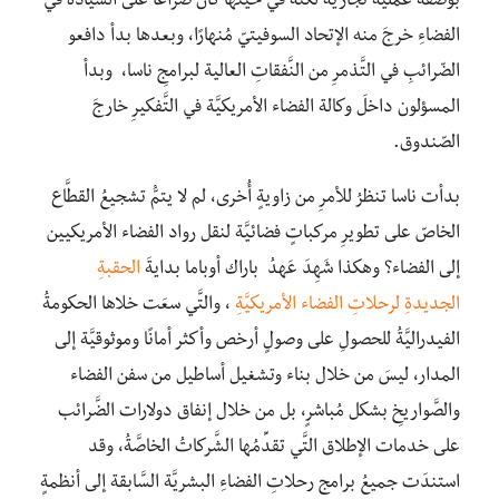
بوصفه عمليَّةً تجاريَّةً لكنَّه في حينها كان صراعًا على السّيادة في
الفضاءِ خرجَ منه الإتحاد السوفيتيّ مُنهارًا، وبعدها بدأ دافعو
الضّرائبِ في التَّذمرِ من النَّفقاتِ العالية لبرامجِ ناسا، وبدأ
المسؤلون داخلَ وكالة الفضاء الأمريكيَّة في التَّفكيرِ خارجَ
الصّندوق.
بدأت ناسا تنظرُ للأمرِ من زاويةٍ أُخرى، لم لا يتمُّ تشجيعُ القطَّاع
الخاصّ على تطويرِ مركباتٍ فضائيَّة لنقل رواد الفضاء الأمريكيين
إلى الفضاء؟ وهكذا شَهِدَ عَهدُ باراك أوباما بدايةَ
الحقبةِ
الجديدةِ لرحلاتِ الفضاء الأمريكيَّة
ِ ، والتَّي سعَت خلاها الحكومةُ
الفيدراليَّةُ للحصولِ على وصولٍ أرخص وأكثر أمانًا وموثوقيَّة إلى
المدار، ليسَ من خلال بناء وتشغيل أساطيل من سفن الفضاء
والصَّواريخِ بشكل مُباشرٍ، بل من خلال إنفاق دولارات الضَّرائب
على خدمات الإطلاق التَّي تقدِّمُها الشَّركاتُ الخاصَّةُ، وقد
استندَت جميعُ برامج رحلاتِ الفضاءِ البشريَّة السَّابقة إلى أنظمةٍ