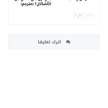
الْأشْكَال؟ (مترجم)
السابق
التالي
اترك تعليقا