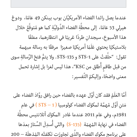
عندما يصل رائدا الفضاء الأمريكيَّان بوب بينكن 49 عامًا، ودوغ
هيرلي 53 عامًا، إلى محطَّةِ الفضاء الدَّوليَّةِ كما هو مُتوقَّعٌ خلال
هذا الأسبوعِ، سيجدانِ طردًا غريبًا في انتظارهما، مغلفًا
بلاستيكيًا يحتوي عَلَمًا أمريكيًا صغيرًا مرفقًا به رسالة مبهمة
تقول: “حلَّقتُ على STS-1 و STS-135. ولا يتمُّ فتحُ الرِّسالةِ سوى
من قبل طاقمٍ أُطلقَ من KSC”، هذا ليس لغزا بل إشارة تحمل
معنى واضحًا، وإليكمُ التَّفسير:
أمَّا العَلَمُ فقد كان أوَّل عهده بالفضاء حين رافقَ روَّادَ الفضاء على
مَتنِ أوَّل مُهمَّة لمكوّك الفضاء كولومبيا
( STS – 1 )
في عام
1981م، وفي عام 2011 عندما غادر المكوّك أتلانتيس محطَّة
الفضاء في نهاية المُهمّة
(S-135)
والتّي أُسدِلَ السِّتارُ بعدَها
على برنامج مكوك الفضاء والذَّي تجاوزَت تكلفتُه المُذهلَة – 200