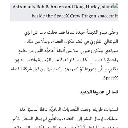
وحتَّى تبدو المُهمَّةُ جيدةً تمامًا فقد تخلَّت ناسا عن الزّي
البُرتقاليّ الفلوريّ في عَصْرِ مكوك الفضاء، وبدلًا من ذلك ،
سيرتدي بينكن وهيرلي ملابسَ أنيقةً أحاديَّة اللَّون من قطعةٍ
واحدةٍ ذات وزنٍ أخفَّ وأكثرَ قدرةً على المُناورة وأفضل مظهرًا
بكثيرٍ، والتَّي بدورها تمَّ تصميمُها وتصنيعُها من قبل شركة الفضاء
SpaceX.
ناسا في عصرها الجديد
لسنوات طويلة وقفت التَّحدياتُ الماديَّة عائقًا أساسيًا أمامَ
عمليَّات إرسال البشر إلى الفضاء، وبالطَّبعِ لم ينظر البعضُ للأمرِ