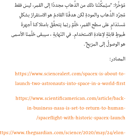
مُؤخَّرًا: “سيُمكِّنُنا ذلك من الذَّهابِ مجددًا إلى القمر، ليسَ فقط
مُجرَّد الذَّهاب والعودةِ لكن هدفُنَا القادمُ هو الاستقرارُ بشكلٍ
مُستَدَامٍ على سطحِ القمرِ، حُلُمٌ ربّما يَتحقَّقُ بامتلاكنا أجهزةَ
هُبوطٍ قابلةٍ لإعادةِ الاستخدامِ. في النّهايةِ ، سيبقى حُلُمنَا الأسمى
هو الوصولُ إلى المرّيخِ”.
المصادر:
https://www.sciencealert.com/spacex-is-about-to-
launch-two-astronauts-into-space-in-a-world-first
https://www.scientificamerican.com/article/back-
in-business-nasa-is-set-to-return-to-human-
spaceflight-with-historic-spacex-launch/
ttps://www.theguardian.com/science/2020/may/24/elon-