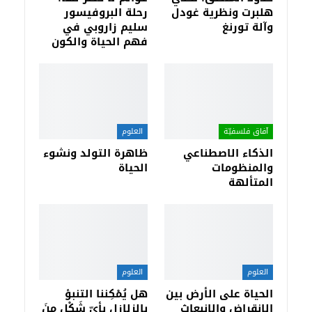
هلبرت ونظرية غودل
رحلة البروفيسور
وآلة تورنغ
سليم زاروبي في
فهم الحياة والكون
آفاق فلسفيّة‎
العلوم
الذكاء الاصطناعي
ظاهرة التولد ونشوء
والمنظومات
الحياة
المتألهة
العلوم
العلوم
الحياة على الأرض بين
هل يُمْكِننا التنبؤ
الانقراض والانبعاث
بالزلازل بأيّ شَكْلٍ مِنَ