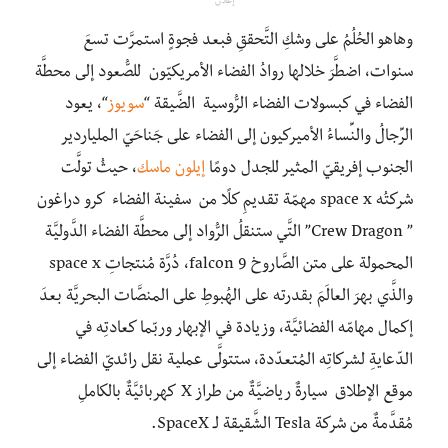
إعلان
وهاهو الحُلُمُ على وشكِ التَّحققِ فبعد فجوةٍ استمرَّت تسعَ
سنوات، اضطَّرَ خلالها روادُ الفضاء الأمريكيّون للصُّعود إلى محطَّة
الفضاء في كبسولات الفضاء الرُّوسية الضَّيقة “
سويوز
“، يعود
الرِّجالُ والنِّساءُ الأميركيون إلى الفضاء على جَناحَيّ الملياردير
الجنوب إفريقيّ المثير للجدل دومًا
إيلون ماسك
، حيثُ تولَّت
شركتُه space x مهمّة تقديمِ كلًا من سفينة الفضاء كرو دراغون
” Crew Dragon” التَّي ستنقلُ الرُّواد إلى محطَّة الفضاء الدَّوليَّة
المحمولة على متن الصَّاروخ falcon 9، دُرَّة مُنتجاتِ space x
والذَّي بهرَ العالَمَ بقدرتِه على الهُبوطِ على المنصَّات البحريَّة بعدَ
إكمال مهامّه الفضائيَّة، وزيادة في الإبهار وربّما كعادتِه في
الدّعايةِ لشركاتِه المُتعدّدة، ستتولَّى عملية نقل رائديّ الفضاء إلى
موقع الإطلاق
سيارةٌ رياضيَّةٌ من طراز X كهربائيَّةٌ بالكاملِ
مُقدَّمةٌ من شركة Tesla الشَّقيقة لـ SpaceX.