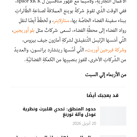
الأعمال التِّجاريَّةِ، ولاسيما مع ظهور منافسين ل space xK K،
ففي الوقت الذَّي تقومُ شركةُ بوينغ العملاقةُ لصناعةِ الطَّائراتِ
ببناء سفينة الفضاء الخاصَّة بها،
ستارلاينر
، و تُخطّطُ أيضًا لنقلِ
رواد الفضاء إلى محطَّةِ الفضاء، تَسعى شركاتٌ مثل
بلو أوريجين
،
التَّي أسّسها الرَّئيسُ التَّنفيذيّ لشركةِ أمازون جيف بيزوس،
وشركة فيرجين أوربت
، التَّي أسَّسها ريتشارد برانسون، والعديدُ
من الشَّركاتِ الأخرى، للفوزِ بنصيبِها من الكعكةِ الفضائيَّةِ.
من الأربعاء إلي السبت
قد يعجبك أيضًا
حدود المنطق: تحدي هلبرت ونظرية
غودل وآلة تورنغ
20 أبريل 2026