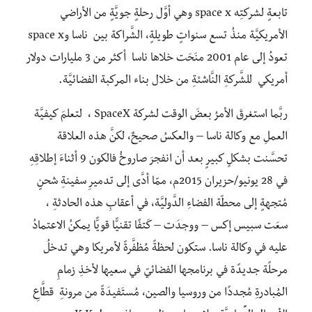
تابعةٍ لشركتِه space x وهي أوَّل رحلةٍ جويَّةٍ من الأراضي
الأمريكيَّة منذُ تسع سنواتٍ طويلةٍ، الشَّراكة بين ناسا وspace x
تعودُ إلى عام 2001 منَحَت خلاها ناسا أكثر من 3 مليارات دولار
أمريكي للشَّركةِ النَّاشئةِ من خلال بناء المركبة الفضائيَّة.
ربَّما استغرقَ الأمرُ بعضَ الوقت لشركة SpaceX ، لتعلمَ كيفيَّة
العملِ مع وكالة ناسا – والعكسُ صحيحٌ، لكنَّ هذه العلاقة
تحسَّنت بشكلٍ كبيرٍ بعد أن انفجرَ صاروخُ فالكون 9 أثناءَ إطلاقِهِ
في 28 يونيو/حزيران 2015م، ممّا أدَّى إلى تدميرِ سفينةِ شحنٍ
مُتجهةٍ إلى محطّة الفضاءِ الدَّوليَّة، في أعقابِ هذه الحادثةِ ،
سعَت سبيس إكس – ووجدَت – كَتفًا تقنيًّا قويًّا يمكنُ الاعتمادُ
عليه في وكالة ناسا. ستكون لحظةً مُظفَّرةً لأمريكا وهي تدخلُ
مرحلًة جديدًة في برنامجها الفضائيّ في سعيها لأخذِ زمامِ
المُبادرةِ مُجددًا من وروسيا والصين، مُستَفيدَةً من مرونةِ قطَّاعِ