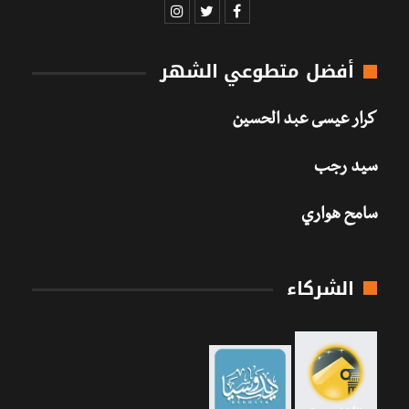
أفضل متطوعي الشهر
كرار عيسى عبد الحسين
سيد رجب
سامح هواري
الشركاء