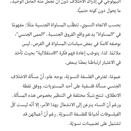
البيولوجي في إدراك الاختلاف دون أن تجعل منه العامل الوحيد،
ما يحول دون كونه حتميًّا.
بحسب الاتجاه النسوي، تتطلّب المساواة الجنسية مثلًا: مفهومًا
في “المساواة” يدعم واقع الفروق الجنسية ـ “العمى الجنسي”،
بوصفه كامنًا في بعض سياسات المساواة في الفرص ـ ليس
ملائمًا. لذا، يتوجّب إعادة فهم فكرة “الاستقلالية” بحيث تأخذ
في الاعتبار ارتباطنا بعضًا ببعض.
عمومًا، تفترض الفلسفة النسويّة، بوجه عام، أنّ مسألة الاختلاف
الجنسي مسألة فلسفية على أحد المستويات، ووفق نقطة
الانطلاق، تنتج سُبلًا مختلفة في التنظير بخصوص هذه المسألة.
ورغم أنّ النساء ينزعن إلى الانشغال بهذا الأمر، إلا أنّه ليست كلّ
الفيلسوفات أشياعًا للفلسفة النسويّة ـ رغم أنّ أعمالهن قد
تشتمل على تضمينات نسويّة.