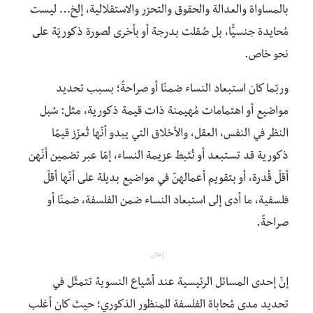
بالمساواة والعدالة والحقوق والتحرّر والاستقلالية، إلخ… ليست
مُحايدة جنسيًّا، بل صُقلت بدرجة أو بأخرى لصورة ذكوريّة على
نحو خاص.
وربّما كان استبعاد النساء ضمنًا أو صراحةً؛ بسبب تحديد
مواضيع أو اهتمامات مُهيمنة ذات قيمة ذكورية، مثل: سُبل
النظر في النفس، العقل، والأخلاق التي يبدو أنّها تُعزّز قيمًا
ذكورية قد تستبعد أو تُثبط عزيمة النساء، إمّا عبر تضمين أنّهن
أقلّ قُدرة، أو بتقويم أعمالهنّ في مواضيع بديلة على أنّها أقلّ
فلسفية، ما أدى إلى استبعاد النساء ضمن الفلسفة، ضمنًا أو
صراحةً.
إعلان
إنّ إحدى المسائل الرئيسية عند أشياع النسوية تتمثّل في
تحديد مدى مُحاباة الفلسفة للمنظور الذكوري؛ حيث كان أغلب