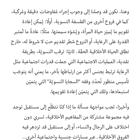
وهنا، نكون قد وصلنا إلى وجوب إجراء مُفاوضات دقيقة ومُركّبة،
كما في فروع أخرى من الفلسفة النسوية. أولًا: يُمكن إعادة
تقويم ما يُميّز حياة المرأة، ويُشوّه سمعتها. مثلًا: عادةً ما تُعتبر
القدرة على الرعاية، أو النزوع شطر تقديم حبّ لا شروط له، خارج
نطاق الحياة الأخلاقية الحقّة. ثانيًا: ترقب النسويّة، بطريقة
نقدية، العمليات الاجتماعية التي جعلت قدرات اجتماعية مثل
الرعاية ترتبط بجنس أكثر من ارتباطها بآخر، ما يعني أنه يتوجّب
تأسيس منظور نُحدّد وفقه “السجايا النسويّة” التي يتعيّن
استبعادها، وتلك التي يتعيّن إعادة تقويمها.
وأخيرًا، تجب مواجهة مسألة ما إذا كنّا نتطلّع إلى مستقبل توجد
فيه مجموعة مشتركة من المفاهيم الأخلاقية، تسري دون
اختلاف على الرجال والنساء، أو إلى مستقبل قد تزدهر فيه
الفروق الأخلاقية ـ عبر مسارات جنسية واجتماعية أخرى..