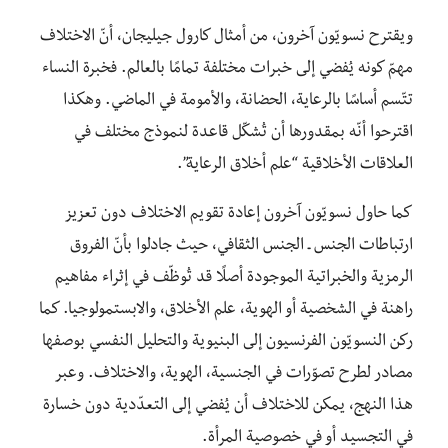
ويقترح نسويّون آخرون، من أمثال كارول جيليجان، أنّ الاختلاف
مهمّ كونه يُفضي إلى خبرات مختلفة تمامًا بالعالم. فخبرة النساء
تتّسم أساسًا بالرعاية، الحضانة، والأمومة في الماضي. وهكذا
اقترحوا أنّه بمقدورها أن تُشكّل قاعدة لنموذج مختلف في
العلاقات الأخلاقية “علم أخلاق الرعاية”.
كما حاول نسويّون آخرون إعادة تقويم الاختلاف دون تعزيز
ارتباطات الجنس ـ الجنس الثقافي، حيث جادلوا بأنّ الفروق
الرمزية والخبراتية الموجودة أصلًا قد تُوظّف في إثراء مفاهيم
راهنة في الشخصية أو الهوية، علم الأخلاق، والابستمولوجيا. كما
ركن النسويّون الفرنسيون إلى البنيوية والتحليل النفسي بوصفها
مصادر لطرح تصوّرات في الجنسية، الهوية، والاختلاف. وعبر
هذا النهج، يمكن للاختلاف أن يُفضي إلى التعدّدية دون خسارة
في التجسيد أو في خصوصية المرأة.