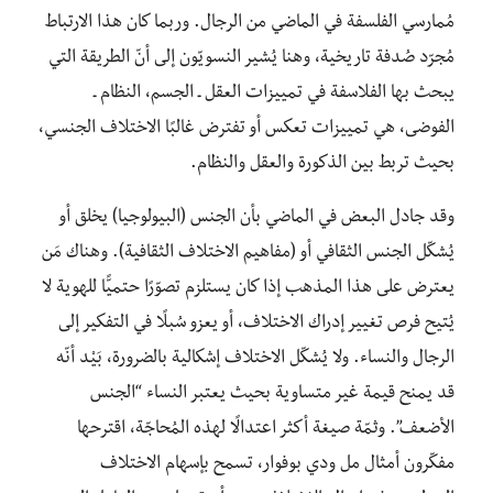
مُمارسي الفلسفة في الماضي من الرجال. وربما كان هذا الارتباط
مُجرّد صُدفة تاريخية، وهنا يُشير النسويّون إلى أنّ الطريقة التي
يبحث بها الفلاسفة في تمييزات العقل ـ الجسم، النظام ـ
الفوضى، هي تمييزات تعكس أو تفترض غالبًا الاختلاف الجنسي،
بحيث تربط بين الذكورة والعقل والنظام.
وقد جادل البعض في الماضي بأن الجنس (البيولوجيا) يخلق أو
يُشكّل الجنس الثقافي أو (مفاهيم الاختلاف الثقافية). وهناك مَن
يعترض على هذا المذهب إذا كان يستلزم تصوّرًا حتميًّا للهوية لا
يُتيح فرص تغيير إدراك الاختلاف، أو يعزو سُبلًا في التفكير إلى
الرجال والنساء. ولا يُشكّل الاختلاف إشكالية بالضرورة، بَيْد أنّه
قد يمنح قيمة غير متساوية بحيث يعتبر النساء “الجنس
الأضعف”. وثمّة صيغة أكثر اعتدالًا لهذه المُحاجّة، اقترحها
مفكّرون أمثال مل ودي بوفوار، تسمح بإسهام الاختلاف