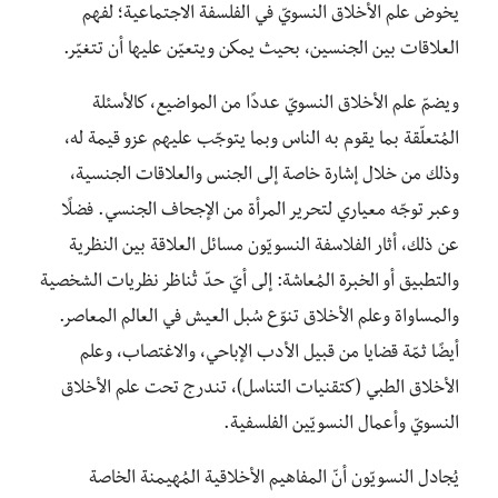
يخوض علم الأخلاق النسويّ في الفلسفة الاجتماعية؛ لفهم
العلاقات بين الجنسين، بحيث يمكن ويتعيّن عليها أن تتغيّر.
ويضمّ علم الأخلاق النسويّ عددًا من المواضيع، كالأسئلة
المُتعلّقة بما يقوم به الناس وبما يتوجّب عليهم عزو قيمة له،
وذلك من خلال إشارة خاصة إلى الجنس والعلاقات الجنسية،
وعبر توجّه معياري لتحرير المرأة من الإجحاف الجنسي. فضلًا
عن ذلك، أثار الفلاسفة النسويّون مسائل العلاقة بين النظرية
والتطبيق أو الخبرة المُعاشة: إلى أيّ حدّ تُناظر نظريات الشخصية
والمساواة وعلم الأخلاق تنوّع سُبل العيش في العالم المعاصر.
أيضًا ثمّة قضايا من قبيل الأدب الإباحي، والاغتصاب، وعلم
الأخلاق الطبي (كتقنيات التناسل)، تندرج تحت علم الأخلاق
النسويّ وأعمال النسويّين الفلسفية.
يُجادل النسويّون أنّ المفاهيم الأخلاقية المُهيمنة الخاصة