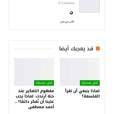
0 Comments
كاتب من مصر
قد يعجبك أيضا
آفاق فلسفيّة‎
آفاق فلسفيّة‎
لماذا ينبغي أن نقرأ
مفهوم التفكير عند
الفلسفة؟
حنة أرندت: لماذا يجب
علينا أن نُفكر دائمًا؟ ..
أحمد مصطفى