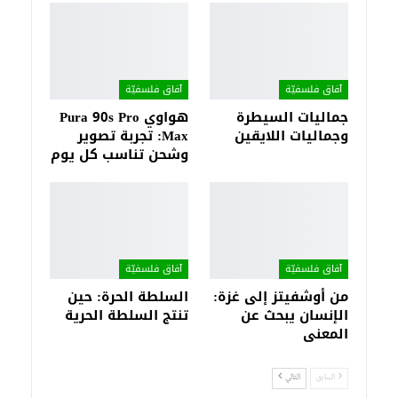
آفاق فلسفيّة‎
آفاق فلسفيّة‎
جماليات السيطرة
هواوي Pura 90s Pro
وجماليات اللايقين
Max: تجربة تصوير
وشحن تناسب كل يوم
آفاق فلسفيّة‎
آفاق فلسفيّة‎
من أوشفيتز إلى غزة:
السلطة الحرة: حين
الإنسان يبحث عن
تنتج السلطة الحرية
المعنى
السابق
التالي