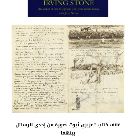
غلاف كتاب “عزيزي ثيو”، صورة من إحدى الرسائل
بينهما