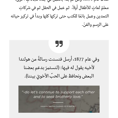
معلمُ لغاتٍ للأطفال أولاً، ثم عمل في الحقل ثم في شركاتِ
التعدين وعمل بائعًا للكتب حتى تركها كلها وبدأ في تركيز حياته
على الرّسم والفنّ.
وفي عام 1877، أرسل فنسنت رسالةً من هولندا
لأخيه يقول له فيها: (لنستمرّ بدعم بعضنا
البعض ونحافظ على الحبِّ الأخويّ بيننا).