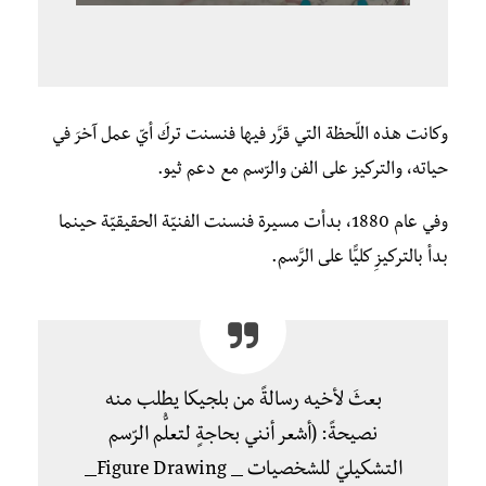
وكانت هذه اللّحظة التي قرَّر فيها فنسنت تركَ أيّ عمل آخرَ في
حياته، والتركيز على الفن والرّسم مع دعم ثيو.
وفي عام 1880، بدأت مسيرة فنسنت الفنيّة الحقيقيّة حينما
بدأ بالتركيزِ كليًّا على الرَّسم.
بعثَ لأخيه رسالةً من بلجيكا يطلب منه
نصيحةً: (أشعر أنني بحاجةٍ لتعلُّم الرّسم
التشكيليّ للشخصيات _ Figure Drawing_