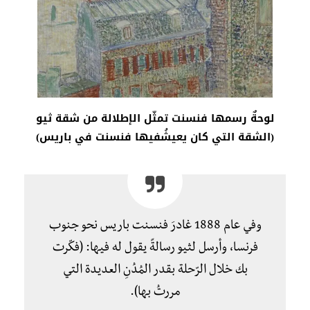
لوحةٌ رسمها فنسنت تمثّل الإطلالة من شقة ثيو
(الشقة التي كان يعيشُفيها فنسنت في باريس)
وفي عام 1888 غادرَ فنسنت باريس نحو جنوب
فرنسا، وأرسل لثيو رسالةً يقول له فيها: (فكّرت
بك خلال الرّحلة بقدر المُدُنِ العديدة التي
مررتُ بها).