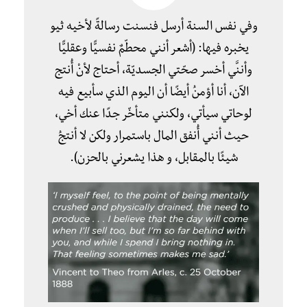
وفي نفس السنة أرسل فنسنت رسالةً لأخيه ثيو
يخبره فيها: (أشعر أنني محطّمٌ نفسيًّا وعقليًّا
وأننَّي أخسر صحّتي الجسديّة، أحتاج لأنْ أُنتج
الآن، أنا أؤمنُ أيضًا أن اليوم الذي سأبيع فيه
لوحاتي سيأتي، ولكنني متأخّر جدًا عنك أخي،
حيث أنني أُنفق المال باستمرار ولكن لا أنتجُ
شيئًا بالمقابل، و هذا يشعرني بالحزن).