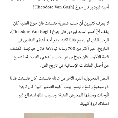
أخيه ثيودور فان جوغ (Theodore Van Gogh)؟
لا يعرف كثيرون أن خلف عبقرية فنسنت فان جوخ الفنية كان
يقف أخٌ أصغر اسمه ثيودور فان جوغ (Theodore Van Gogh)،
الرجل الذي لم يصبح فنانًا لكنه صنع أحد أعظم الفنانين في
التاريخ. عبر أكثر من 700 رسالة تبادلاها خلال حياتهما، تكشف
قصة الأخوين فان جوخ جوهر الحب والدعم والتضحية، لتصبح
من أجمل العلاقات الإنسانية في تاريخ الفن.
البطل المجهول، الفرد الآخر من عائلة فنسنت، كان فنسنت فنانًا
ذو موهبةٍ رائعةٍ بالرسم، بينما أخوه الصغير “ثيو” كان تاجرًا
للّوحات ومنظمًا للمعارض الفنية؛ وبسبب ذلك استطاع ثيو
امتلاكَ ثروةٍ كبيرة.