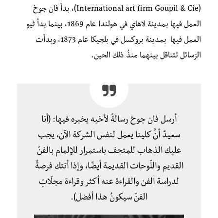
(International art firm Goupil & Cie)، بدأ فان جوخ
العمل فيها بمدينة لاهاي في هولندا عام 1869، بينما بدأ ثيو
العمل فيها بمدينة بروكسل في بلجيكا عام 1873، وبدأت
الرّسائل تتناقل بينهما منذُ ذلك الحين.
أرسل فان جوخ رسالةً لأخيه يخبره فيها: (أنا
سعيدٌ أنَّ كلينا يعمل لنفس الشركة الآن، يجب
عليك الذهاب للمتحف باستمرار للإلمام بالفنّ
القديم واللّوحات القديمة أيضًا، وإذا أتتك فرصةٌ
لدراسة الفن والقراءة عنه أكثر وقراءة مجلّاتِ
الفنّ سيكونُ هذا أفضل).