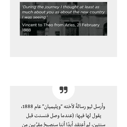
وأرسل ثيو رسالةً لأخته “ويليميان” عام 1888،
يقول لها فيها: (عندما وصل فنسنت قبل
سنتين، لم أعتقد أبدًا أننا سنصبحُ مقرَّبين من