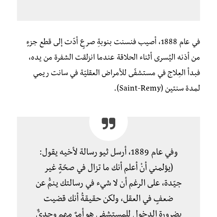
في عام 1888، أصيب فنسنت بنوبةِ صرعٍ أدّت إلى قطع جزءٍ
من أذنه اليُسرى أثناء الحلاقة عندما انزلقت الشفرة من يده،
فبدأ العِلاج في مستشفًى للأمراض العقليّة في سانت ريمي
لمدة سنتين (Saint-Remy).
وفي عام 1889، أرسل ثيو رسالة لأخيه يقول:
(يؤلمني أنْ أعلم أنك ما تزال في صحّةٍ غير
جيّدة، على الرغم أن لا شيء في رسالتك ينمُّ عن
ضعفٍ في العقل، ولكن حقيقةُ أنك قضيت
بضرورةِ الدخول للمستشفى هو أمرٌ مهم وجديٌّ