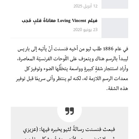
12 أبريل 2025
فيلم Loving Vincent معاناةُ قلبٍ مُحِب
23 يونيو 2020
في عام 1886 طلب ثيو من أخيه فنسنت أنْ يأتيه إلى باريس
ليبدأ بالرسم هناك ويتعرّف على اللّوحات الفرنسيّة المعاصرة،
وأراد استئجار شقةٍ كبيرةٍ وواسعة يتخلَّلُها الضوء وتوفيرُ كل
معدات الرسم اللازمة له، لكنه لم ينتظر وأتى سريعًا قبل توفير
هذه الشقة.
فبعث فنسنت رسالةً لثيو يخبره فيها: (عزيزي