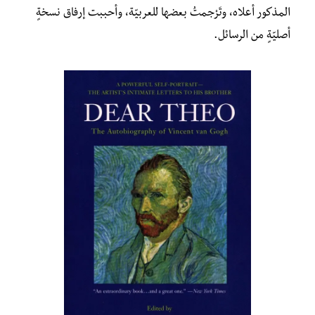
المذكور أعلاه، وتَرْجمتُ بعضها للعربيّة، وأحببت إرفاق نسخةٍ
أصليّةٍ من الرسائل.