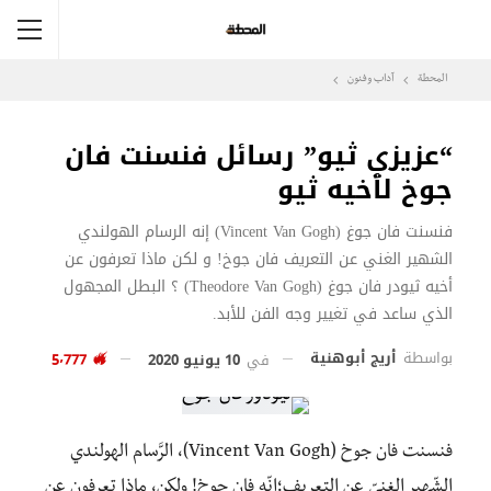
المحطة
آداب وفنون
“عزيزي ثيو” رسائل فنسنت فان
جوخ لأخيه ثيو
فنسنت فان جوغ (Vincent Van Gogh) إنه الرسام الهولندي
الشهير الغني عن التعريف فان جوخ! و لكن ماذا تعرفون عن
أخيه ثيودر فان جوغ (Theodore Van Gogh) ؟ البطل المجهول
الذي ساعد في تغيير وجه الفن للأبد.
بواسطة
أريج أبوهنية
في
10 يونيو 2020
5٬777
فنسنت فان جوخ (Vincent Van Gogh)، الرَّسام الهولندي
الشّهير الغنيّ عن التعريف؛إنّه فان جوخ! ولكن، ماذا تعرفون عن