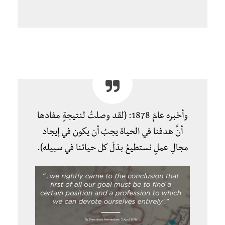
وأخبره عامَ 1878: (لقد وصلتُ لنتيجةٍ مفادها
أنَّ هدفنا في الحياة يجبُ أن يكون في إيجاد
مجالِ عملٍ نستطيعُ بذلَ كل حياتنا في سبيله).