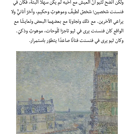
ولكن اتضح لثيو أنّ العيش مع أخيه لم يكن سهلًا البتة، فكان في
فنسنت شخصين؛ شخصٌ لطيفٌ وموهوبٌ وحكيم، وآخرٌ أنانيٌّ ولا
يراعي الآخرين. مع ذلك وتجاوبًا مع بعضهما البعض وتعايشًا مع
الواقع كان فنسنت يرى في ثيو تاجرًا للّوحات، موهوبٌ وذكيّ.
وكان ثيو يرى في فنسنت فنانًا صاعدًا يتطوّر باستمرار.