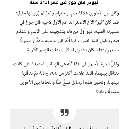
ثيودر فان جوغ في عمر الـ21 سنة
وكان بين الأخوين علاقة حبٍ واحترامٍ رائعةٍ لم يُرى لها مثيل؛
فقد كان “ثيو” الأخُ الأصغر الداعم الأول لأخيه فان جوخ في
مسيرته الفنية، فهو أوّل من قام بتشجيعه على الرَّسم والتقدّم
فيه ودخولِ كليّة الفنون، كما أنّه كان يدعمه ماديًّا و معنويًّا
باستمرار؛ فقد كان يشتري له كلّ معدات الرّسم اللّازمة.
ولكنَّ الجزءَ الأجمل في هذا كُلّه هي الرّسائل العديدة التي كانت
تتناقل بينهما، فلقد عاشت أكثر من 700 رسالة تمَّ تناقُلها
بينهما، وفحوى هذه الرسائل تشعُّ حبًّا والتحامًا بين الأخوين
معنويًّا وماديًا