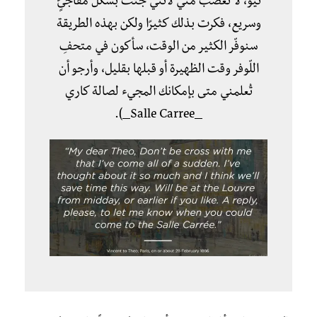
ثيو، لا تغضب مني لأنني جئتُ بشكل مفاجئٍ
وسريع، فكرت بذلك كثيرًا ولكن بهذه الطريقة
سنوفّر الكثير من الوقت، سأكون في متحفِ
اللّوفر وقت الظهيرة أو قبلها بقليل، وأرجو أن
تُعلمني متى بإمكانك المجيء لصالة كاري
_Salle Carree_).