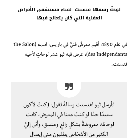
لوحةٌ رسمها فنسنت لفناء مستشفى الأمراض
العقلية التي كان يتعالج فيها
في عام 1890، أقيم معرضٌ فنيٌّ في باريس، اسمه (the Salon
des Indépendants)، عرض فيه ثيو عشر لوحاتٍ لأخيه
فنسنت.
فأرسل ثيو لفنسنت رسالةً تقول: (كنتُ لأكون
سعيدًا جدًا لو كنتَ معنا في المعرض، كانت
لوحاتك معروضةُ بشكلٍ رائعٍ ومنسق، وأتى إليَّ
الكثير من الأشخاص يطلبون مني إيصال