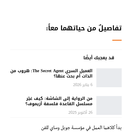
تفاصيلٌ من حياتهما معاً:
قد يعجبك أيضًا
العميل السري The Secret Agent: هروب من
الذات أم بحث عنها؟
6 يناير 2026
من الرواية إلى الشاشة: كيف غيّر
مسلسل القاعدة فلسفة أزيموف؟
26 أكتوبر 2025
بدأ كلاهما العمل في مؤسسة جوبل وساي للفن