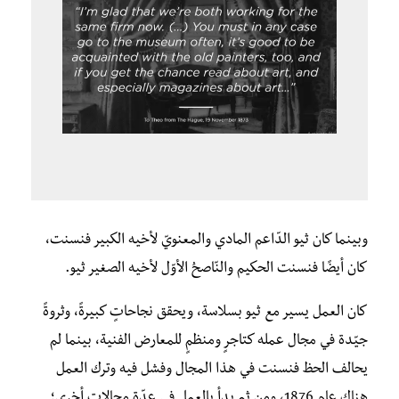
وبينما كان ثيو الدّاعم المادي والمعنويّ لأخيه الكبير فنسنت،
كان أيضًا فنسنت الحكيم والنّاصحُ الأوّل لأخيه الصغير ثيو.
كان العمل يسير مع ثيو بسلاسة، ويحقق نجاحاتٍ كبيرةً، وثروةً
جيّدة في مجال عمله كتاجرٍ ومنظمٍ للمعارض الفنية، بينما لم
يحالف الحظ فنسنت في هذا المجال وفشل فيه وترك العمل
هناك عام 1876، ومن ثم بدأ بالعمل في عِدّة مجالاتٍ أخرى؛