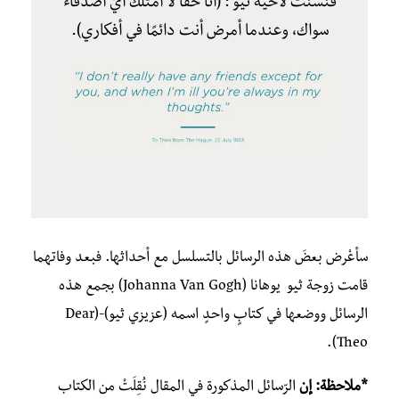
فنسنت لأخيه ثيو : (أنا حقًّا لا أمتلك أيّ أصدقاء
سواك، وعندما أمرض أنت دائمًا في أفكاري).
سأعْرض بعضَ هذه الرسائل بالتسلسل مع أحداثها. فبعد وفاتهما
قامت زوجة ثيو يوهانا (Johanna Van Gogh) بجمع هذه
الرسائل ووضعها في كتابٍ واحدٍ اسمه (عزيزي ثيو)-(Dear
Theo).
*ملاحظة: إن
الرّسائل المذكورة في المقال نُقِلَتْ من الكتاب