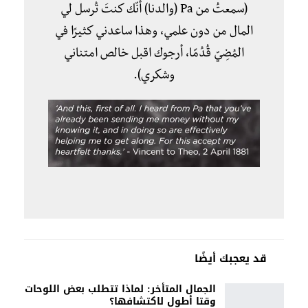
(سمعتُ من Pa (والدنا) أنّك كنتَ تُرسل لي
المال من دون علمي، وهذا ساعدني كثيرًا في
المُضِيّ
قُدُمًا، أرجوك اقبل خالص امتناني
وشكري).
قد يعجبك أيضًا
الجمال المتأخر: لماذا تتطلب بعض اللوحات
وقتا أطول لاكتشافها؟