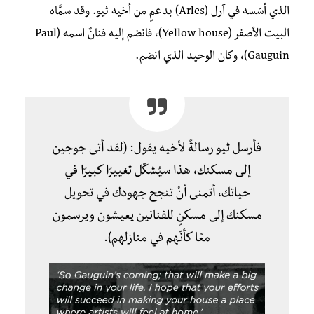
الذي أسّسه في آرل (Arles) بدعمٍ من أخيه ثيو. وقد سمَّاه
البيت الأصفر (Yellow house)، فانضم إليه فنانٌ اسمه (Paul
Gauguin)، وكان الوحيد الذي انضم.
فأرسل ثيو رسالةً لأخيه يقول: (لقد أتى جوجين
إلى مسكنك، هذا سيُشكّل تغييرًا كبيرًا في
حياتك، أتمنى أنْ تنجح جهودك في تحويل
مسكنك إلى مسكنٍ للفنانين يعيشون ويرسمون
معًا كأنّهم في منازلهم).