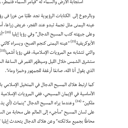
استجابة الأرض والسماء له “فيأمر السماء فتمطر،
وبالرجوع إلى الكتابات الرؤيوية نجد طلبًا من عزرا فى رؤ
عينه اليمنى مثل نجمة تبدو عند الفجر، عريض زراعا، أسن
(20)
وعلى جبهته كتب المسيح الدجال” وفي رؤيا إيليا
“أن
(21)
الأبوكريفية
“عينه اليمنى كنجم الصبح، ويسراه كالت
(22)
والتي تتشابه مع المرويات الإسلامية، ففي رؤيا أشعيا
ستشرق الشمس خلال الليل وسيظهر القمر فى الساعة الساد
الذي يقول أنا الله، صانعًا أرغفة للجمهور وخمرًا وماء”.
كما ارتبط هلاك المسيح الدجال في المتخيل الإسلامي بال
الأساسية في الإيمان المسيحي، ففي المرويات الإسلامية
(24)
ملكين”
وعندما يراه المسيح الدجال “ينماث (أي يذو
على لسان المسيح “سأجيء إلى العالم على سحابة من السم
محاطًا بجميع ملائكته” وعن هلاك الدجال يتحدث إيليا “