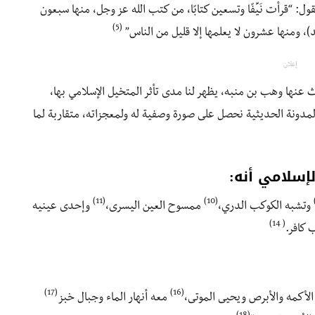
ول: “قرأت نَيِّفًا وتسعين كتابًا، من كتب الله عز وجل، منها سبعون
(5)
يد)، ومنها عشرون لا يعلمها إلا قليل من الناس”
إعلان
 عنها وهب بن منبه، يظهر لنا مدى تأثر المتخيل الإسلامي بها،
دونة الحديثية نحصل على صورة وصفية له ولمعجزاته، متقاربة لما
إسلامي أنه:
(11)
(10)
وتشبه الكوكب الدري،
ممسوح العين اليسرى،
وإحدى عينيه
( 14)
 كافر.
(17)
(16)
لأكمه والأبرص ويحيى الموتى،
معه أنهار الماء وجبال خبز