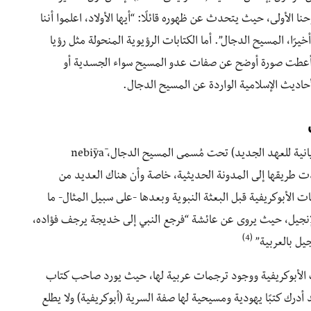
 الأولى، حيث يتحدث عن ظهوره قائلًا: “أيها الأولاد، اعلموا أننا
رًا، المسيح الدجال”. أما الكتابات الرؤيوية المنحولة مثل رؤيا
 قد أعطت صورة أوضح عن صفات عدو المسيح سواء الجسدية أو
الأحاديث الإسلامية الواردة عن المسيح الدجال.
انتقلت عبارة نقيض المسيح إلى البيشيتا (الترجمة السريانية للعهد الجديد) تحت مُسمى المسيح الدجال، nebīyā
جدت طريقها إلى المدونة الحديثية، خاصة وأن هناك العديد من
 الأبوكريفية قبل البعثة النبوية وبعدها -على سبيل المثال- ما
لإنجيل، حيث يروى عن عائشة “فرجع النبي إلى خديجة يرجف فؤاده،
(4)
جيل بالعربية”
بات الأبوكريفية ووجود ترجمات عربية لها، حيث يورد صاحب كتاب
د أدرك كتبًا يهودية ومسيحية لها صفة السرية (أبوكريفية) ولا يطلع