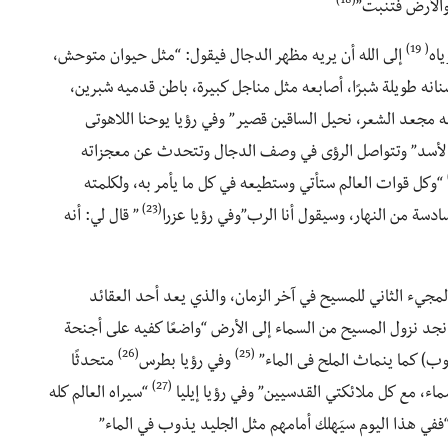
(18)
 والأرض فتنبت”
( 19)
ياه
إلى الله أن يريه مظهر الدجال فيقول: “مثل حيوان متوحش،
انه طويلة شبرًا، أصابعه مثل مناجل كبيرة، باطن قدميه شبرين،
ه مجعد الشعر، نحيل الساقين قصير” وفي رؤيا يوحنا اللاهوتى
ي لأسد” وتتواصل الرؤى في وصف الدجال وتتحدث عن معجزاته
“وكل قوات العالم ستأتي وستطيعه في كل ما يأمر به، ولكلمته
(23)
سة من النهار، وسيقول أنا الرب”وفي رؤيا عزرا
” قال لي: أنه
مجيء الثاني للمسيح في آخر الزمان، والذي يعد أحد العقائد
 نجد نزول المسيح من السماء إلى الأرض “واضعًا كفيه على أجنحة
(26)
(25)
ب) كما ينماث الملح فى الماء”
وفي رؤيا بطرس
متحدثًا
(27)
اء، مع كل ملائكتي القدسيين” وفي رؤيا إيليا
“سيراه العالم كله
ففي هذا اليوم سيَهلك أمامهم مثل الجليد يذوب في الماء”