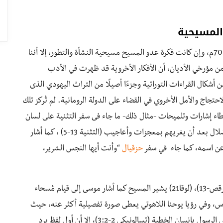
المسيحية
بدأ ظهوره فى الأوساط المسيحية قبل تدمير الهكيل عام 70م، وإن كانت فكرة عدو المسيح مسيحية النشأة والتطور، إلا أننا
ن مؤرخي الأديان، أن الأفكار الأخروية قد ظهرت في الأدب
2ق.م -100م، بوصفها شكلًا من أشكال القراءات التوراتية وجزءًا أصيلًا من التراث اليهودي الذى
حتجاج والأمل الأخروي في القضاء على الدولة الرومانية. لم تُركز تلك
اء إشارات وتلميحات -مثال ذلك- ما جاء فى سفر التثنية على لسان
النبي موسى يتحدث عن نبي كاذب يقود الشعب إلى الضلال بعد أن يغريهم بمعجزات وأعاجيب (التثنية 13-5) ، كما أشار
 عن اسمه، كما جاء في سفر
حزقيال
“وأنت أيها النجس الشرير،
وفي العهد الجديد خاصة الأناجيل الثلاث (متى-24)، (مرقص-13)، (لوقا21) يشير المسيح كما أشار موسى إلى قيام مُسحاء
 الناس، وفي رؤيا يوحنا اللاهوتي يعطى صورة تفصيلية أكثر عنه، حيث
يشير إليه بالوحش الصاعد من الهاوية، كما أشار إليه بولس الرسول بإنسان الخطية (تسالونيكى 2-3:2)، إلا أن أول لفظ يرد