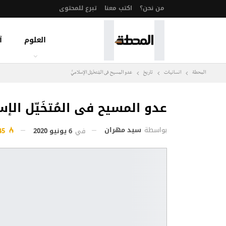
من نحن؟
اكتب معنا
تبرع للمحتوى
العلوم
آ
المحطة
انسانيات
تاريخ
عدو المسيح فى المُتخَيّل الإسلاميَّ
عدو المسيح فى المُتخَيّل الإسل
بواسطة
سيد مهران
في
6 يونيو 2020
645