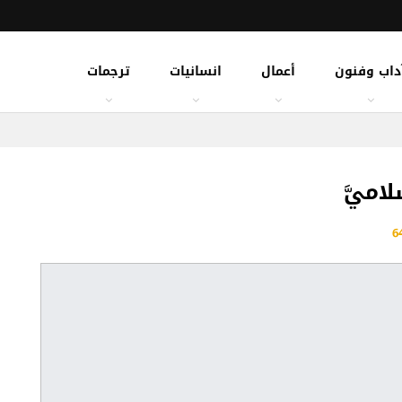
داب وفنون
أعمال
انسانيات
ترجمات
اميَّ