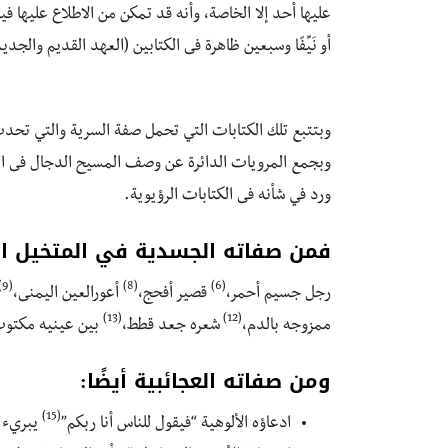
عليها أحد إلا الخاصة، وأنه قد تمكن من الاطلاع عليها فيق
أو نَيِّفًا وسبعين ظاهرة فى الكتابين (العهد القديم والجد
وبتتبع تلك الكتابات التي تحمل صفة السرية والتي تحدث
وبجمع المرويات الدائرة عن وصف المسيح الدجال فى الم
ورد في شأنه فى الكتابات الرؤيوية.
فمن صفاته الجسدية في المتخيل ال
(9)
(8)
(6)
رجل جسيم أحمر،
قصير أفحج،
أعورالعين اليمنى،
(13)
(12)
ممزوجه بالدم،
شعره جعد قطط،
بين عينيه مكتوب
ومن صفاته العجائبية أيضًا:
(15)
ادعاؤه الألوهية “فيقول للناس أنا ربكم”
يبريء ا