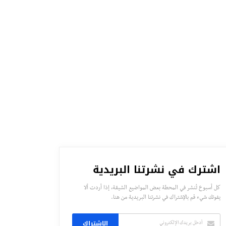
اشترك في نشرتنا البريدية
كل أسبوع تُنشر في المحطة بعض المواضيع الشيقة، إذا أردت ألا
يفوتك شيء قم بالإشتراك في نشرتنا البريدية من هنا.
الاشتراك