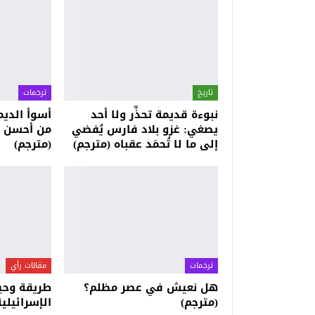
تاريخ
ترجمات
نبوءة قديمة تحذِّر ولا أحد
أسوأ الدي
يصغي: غزو بلاد فارس يُفضي
من أحسن ال
إلى ما لا تُحمَد عقباه (مترجم)
(مترجم)
ترجمات
مقالات رأي
هل نعيش في عصر مظلم؟
طريقة وحي
(مترجم)
الإسرائيلية 