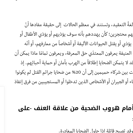
الغةُ التعقيد، وتستند في معظم الحالات إلى حقيقة مفادها أنّ
ئهم محتجزين؛ كأن يهددهم بأنه سوف يؤذيهم أو يؤذي الأطفال أو
يؤذي أو يقتل الحيوانات الأليفة أو أشخاصاً من معارفهم، أو أنّه
لعنيفة يعرفون المعتدّي حقّ المعرفة، ويعرفون تمامًا ماذا يمكن أن
ا يتمكن الضحايا إطلاقاً من الهرب بأمان أو حماية أحبائِهم. إذ
توصلت دراسة حديثة أُجرِيت على جرائم القتل التي وقعت بين شركاء حميمين إلى أن 20% من ضحايا جرائم القتل لم يكونوا
قاء أو الجيران أو الأشخاص الذين تدخلوا أو المستجيبين من فرق إنفاذ
أمام هروب الضحية من علاقة العنف -على
د تصبح قاتلة إذا حاول الضحايا المغادرة.