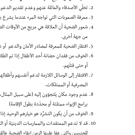
تخلّي الأصدقاء والعائلة عنهم وعدم تقديم الدعم 
معرفة الصعوبات التي تواجه المرء عندما يشرع بت
شعور الضحية أن العلاقة هي مزيج من الأوقات ال
من جهة أخرى.
افتقار الضحية للمعرفة لمصادر الأمان والدعم أو 
الخوف من فقدان حضانة أحد الأطفال إذا تم الطلاق
أو حتى قتلَهم.
الافتقار إلى الوسائل اللازمة لدعم أنفسهم وأطفالهم 
المصرفية أو الممتلكات.
عدم وجود مكان يلتجؤون إليه (على سبيل المثال، لا
برامج الإيواء ممتلئة أو محدّدة بطول الإقامة)
الخوف من أن يكون التشرُّد هو خيارهم الوحيد إذا 
قد لا تدعم المعتقدات والممارسات الدينيّة أو الث
للجنسين والتي عفا عليها الزمن إبقاء الضحية عالقة