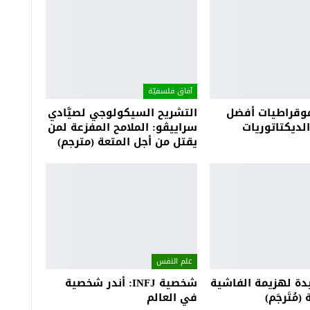
آفاق فلسفيّة‎
موقراطيات أفضل
التشريح السيكولوجي لصيَّادي
ديكتاتوريات
سراييڤو: الملامح المفزعة لمن
يقتل من أجل المتعة (مترجم)
علم النفس
دة لهزيمة الفاشية
شخصية INFJ: أندر شخصية
(مُتَرجَم)
في العالم