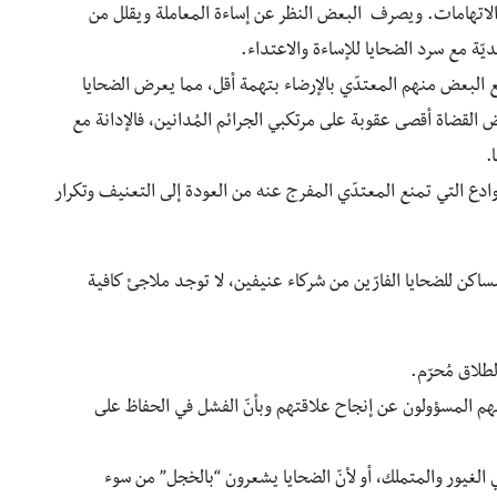
الاتهامات. ويصرف البعض النظر عن إساءة المعاملة ويقلل من
يّة مع سرد الضحايا للإساءة والاعتداء.
ع البعض منهم المعتدّي بالإرضاء بتهمة أقل، مما يعرض الضحايا
رض القضاة أقصى عقوبة على مرتكبي الجرائم المُدانين، فالإدانة مع
.
روادع التي تمنع المعتدّي المفرج عنه من العودة إلى التعنيف وتكرار
مساكن للضحايا الفارّين من شركاء عنيفين، لا توجد ملاجئ كافية
طلاق مُحرّم.
نهم المسؤولون عن إنجاح علاقتهم وبأنّ الفشل في الحفاظ على
 الغيور والمتملك، أو لأنّ الضحايا يشعرون “بالخجل” من سوء