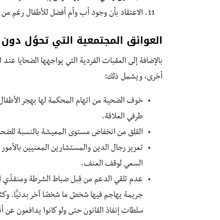
الاعتقاد بأن وجود أب وأم أفضل للأطفال رغم من س
العوائق المجتمعية التي تحوُل دون ا
بالإضافة إلى العقبات الفردية التي يواجهها الضحايا عند
أخرى، ويشمل ذلك:
خوف الضحية من اتهام المحكمة لها بهجر الأطفال
طرفي العلاقة.
القلق من انخفاض مستوى المعيشة بالنسبة للضحايا
تعزيز رجال الدين والمستشارين المعنيين بالأمور ا
السعي لوقف العنف.
عدم تلقي الدعم من قِبل ضباط الشرطة ومنفذّي الق
جريمة يهاجم فيها شخصٌ ما شخصًا آخر بدنيًّا. وكثي
سلطات إنفاذ القانون حتى ولو كانوا يدافعون عن 