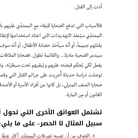
أدت إلى القتل.
فالأسباب التي تدفع الضحايا للبقاء مع المعتدّي عليهم ب
المعتدّي سيُنفذ التهديدات التي اعتاد استخدامها لإبقا
يقتلهم جميعاً، أو أنّه سيأخذ حضانة الأطفال، أو أنّه سوف 
سيدمر الضحية ماديّا… والقائمة تطول. فضحايا العلاقات ا
يفعل لكي يُحكم قبضته عليهم ويُبقيهم تحت سيطرته. وقد ل
ضحايا العنف المنزلي، بل كانوا من أفراد الأسرة أو الأصد
القانون أو مٍن المارة.
تشتمل العوائق الأخرى التي تحول 
سبيل المثال لا الحصر
– على ما يلي:
الخوف من أن تصبح تصرفات المعتدّي أكثر عنفًا وق