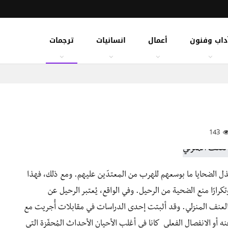
داب وفنون
أعمال
انسانيات
ترجمات
143
يبذل الضحايا ما بوسعهم للهرب من المعتدّين عليهم. ومع ذلك، فهذا
كرارًا منع الضحية من الرحيل. وفي الواقع، يُعتبر الرحيل عن
 العنف المنزلي. وقد أثبتت إحدى الدراسات في مقابلات أُجريت مع
ه أو الانفصال الفعلي كانا في أغلب الأحيان الأحداث المُحفّزة التي