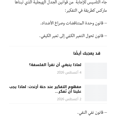
جاء التأسيس للإجابة من قوانين الجدل الهيجلية الذي تبناها
ماركس كطريقة في التفكير:
– قانون وحدة المتناقضات وصراع الأضداد.
– قانون تحول التغير الكمّي إلى تغير الكيفي.
قد يعجبك أيضًا
لماذا ينبغي أن نقرأ الفلسفة؟
4 أغسطس 2026
مفهوم التفكير عند حنة أرندت: لماذا يجب
علينا أن نُفكر…
2 أغسطس 2026
– قانون نفي النفي.