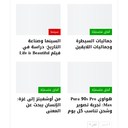
آفاق فلسفيّة‎
سينما
جماليات السيطرة
السينما وصناعة
وجماليات اللايقين
التاريخ: دراسة في
فيلم Life is Beautiful
آفاق فلسفيّة‎
آفاق فلسفيّة‎
هواوي Pura 90s Pro
من أوشفيتز إلى غزة:
Max: تجربة تصوير
الإنسان يبحث عن
وشحن تناسب كل يوم
المعنى
السابق
التالي