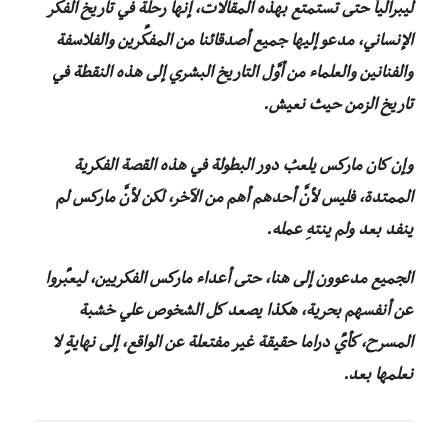
ليبرالياً حتى تستمتع بهذه المقالات، إنها رحلة في تاريخ الفكر
الإنساني، مدعو إليها جميع أصدقائنا من المفكِّرين والفلاسفة
والفنانين والعلماء من أوَّل التاريخ البشري إلى هذه النقطة في
تاريخ الزمن حيث نعيش.
وإن كان ماركس يلعبُ دور البطولة في هذه القصة الفكرية
الممتدة، فليس لأنَّ أحدهم أهم من الآخر، لكن لأنَّ ماركس لم
ينفد بعد ولم ينتهِ عمله.
الجميع مدعوون إلى هنا، حتى أعداء ماركس الفكريين، ليعبِّروا
عن أنفسهم بحرية، هكذا يصعد كل الشخوص علي خشبة
المسرح، كأيِّ دراما حقيقة غير مفتعلة عن الواقع، إلى نهايةٍ لا
نعلمها بعد.