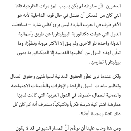
العشرين -لأن سقوطه لم يكن بسبب المؤامرات الخارجية فقط
التي كان من الممكن أن تفشل في حال قوته الداخلية لأنه هو
الآخر طرف في الحرب الباردة ليس برئ كظبي شارد – تساقطت
الدول التي عرفت دكتاتورية البروليتاريا عن طريق رأسمالية
الدولة واحدة تلو الأخرى ولم يبق إلا الأكثر مرونة وتطوُّرًا، وما
تبقَّى لهذه الدول من أنظمتها القديمة إلا الديكتاتورية بدون
بروليتاريا تمارسها.
ولكن عندما نرى تطوِّر الحقوق المدنية للمواطنين وحقوق العمال
وتنظيم ساعات العمل والراحة والإجازات والتأمينات الاجتماعية
والصحية للعمال، خصوصًا في الدول الغربية التي كانت لديها
معارضة اشتراكية شرسة فكرياً وتكتيكياً؛ سنعرف أنه كم كان كل
ذلك نافعًا ومجديًا أيضًا!.
ومن هنا وجب علينا أن نوضّٓح أنَّ المسار الشيوعي قد لا يكون