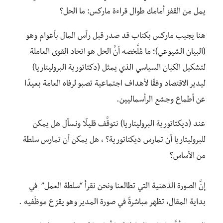
يمل من القفز أمامك طوال قراءة ماركس: ما الحل؟
هنا يجيب ماركس بكتاب قد صدر قبل رأس المال بأعوام وهو
(البيان الشيوعي)؛ ما مُلَّخصه أنَّ الحل هو اتحاد القوى العاملة
لتشكيل الكيان السياسي الذي يمثل (دكتاتورية البروليتاريا)
ليدير الاقتصاد وفقًا لأهداف اجتماعية تصبو لرفاه العامة بعيدًا
عن أطماع وجشع الرأسماليين.
عند (ديكتاتورية البروليتاريا) نتوقَّف قليلًا ونسأل هل يمكن
للبروليتاريا أن تمارس ديكتاتورية؟ ، هل يمكن أن تمارس سلطة
من الأساس؟
إنَّ الصورة الذهنية التي تطالعنا ونحن نقرأ “سلطة العمل” في
بداية المقال، تظهر مباشرةً في صورة المدير وهو يقرّع موظَفيه .