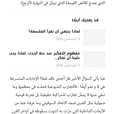
الذي يصنع (فائض القيمة) الذي يمثل في النهاية (الربح).
قد يعجبك أيضًا
لماذا ينبغي أن نقرأ الفلسفة؟
4 أغسطس 2026
مفهوم التفكير عند حنة أرندت: لماذا يجب
علينا أن نُفكر…
2 أغسطس 2026
هنا يأتي السؤال الأخير هل أجدى ذلك نفعًا؟ الإجابات المتسرعة
هي لا و نعم أيضًا ، فالتجارب الشيوعية فشلت في معظمها وما
تبقي منها لا يمثل تجارب اشتراكية حقيقية بل تجربة قومية
شمولية مثل الصين فبعد الاتحاد السوفيتي وما عرفنا عنه من
الأزمات الداخلية التي مرَّت به انتهت بسقوطه في أواخر القرن