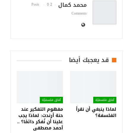
محمد كمال
0
2 Posts
Comments
قد يعجبك أيضا
آفاق فلسفيّة‎
آفاق فلسفيّة‎
لماذا ينبغي أن نقرأ
مفهوم التفكير عند
الفلسفة؟
حنة أرندت: لماذا يجب
علينا أن نُفكر دائمًا؟ ..
أحمد مصطفى