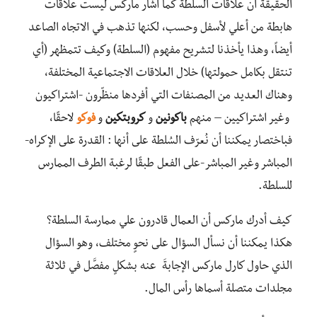
الحقيقة أنَّ علاقات السلطة كما أشار ماركس ليست علاقات
هابطة من أعلي لأسفل وحسب، لكنها تذهب في الاتجاه الصاعد
أيضاً، وهذا يأخذنا لتشريح مفهوم (السلطة) وكيف تتمظهر (أي
تنتقل بكامل حمولتها) خلال العلاقات الاجتماعية المختلفة،
وهناك العديد من المصنفات التي أفردها منظّرون -اشتراكيون
وغير اشتراكيين – منهم
باكونين
و
كروبتكين
و
فوكو
لاحقًا،
فباختصار يمكننا أن نُعرّف السُلطة على أنها : القدرة على الإكراه-
المباشر وغير المباشر-على الفعل طبقًا لرغبة الطرف الممارس
للسلطة.
كيف أدرك ماركس أن العمال قادرون علي ممارسة السلطة؟
هكذا يمكننا أن نسأل السؤال على نحوٍ مختلف، وهو السؤال
الذي حاول كارل ماركس الإجابةَ عنه بشكلٍ مفصَّل في ثلاثة
مجلدات متصلة أسماها رأس المال.