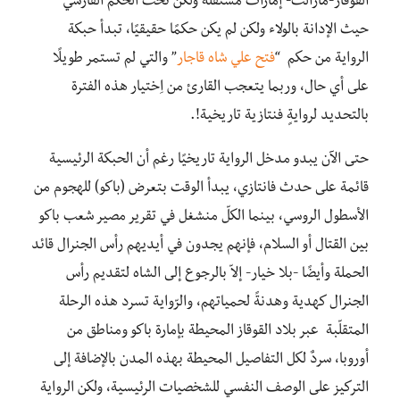
القوقاز-مازالت- إمارات مستقلة ولكن تحت الحكم الفارسي
حيث الإدانة بالولاء ولكن لم يكن حكمًا حقيقيًا، تبدأ حبكة
الرواية من حكم “
فتح علي شاه قاجار
” والتي لم تستمر طويلًا
على أي حال، وربما يتعجب القارئ من اِختيار هذه الفترة
بالتحديد لروايةٍ فنتازية تاريخية!.
حتى الآن يبدو مدخل الرواية تاريخيًا رغم أن الحبكة الرئيسية
قائمة على حدث فانتازي، يبدأ الوقت بتعرض (باكو) للهجوم من
الأسطول الروسي، بينما الكلّ منشغل في تقرير مصير شعب باكو
بين القتال أو السلام، فإنهم يجدون في أيديهم رأس الجنرال قائد
الحملة وأيضًا -بلا خيار- إلاّ بالرجوع إلى الشاه لتقديم رأس
الجنرال كهدية وهدنةً لحمياتهم، والرّواية تسرد هذه الرحلة
المتقلّبة عبر بلاد القوقاز المحيطة بإمارة باكو ومناطق من
أوروبا، سردٌ لكل التفاصيل المحيطة بهذه المدن بالإضافة إلى
التركيز على الوصف النفسي للشخصيات الرئيسية، ولكن الرواية