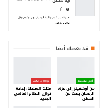
آية حسن
مصرية ادرس الادب و اللغة الروسية , مهتمة بالادب بكل
انواعه و اشكاله .
قد يعجبك أيضا
آفاق فلسفيّة‎
مراجعات الكتب
من أوشفيتز إلى غزة:
مثلث السلطة: إعادة
الإنسان يبحث عن
توازن النظام العالمي
المعنى
الجديد