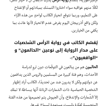
الإمبراطورية، بتقدُم
رواية الرأس
يدرك الأبطال أنّ لا خيار كامل،
لكلًا منهم عواقبه سواء اختاروا التمسّك بمبادئهم أو الإنفتاح
على التعليم، وربما نتوقع انحياز الكاتب لواحدٍ من هذه الآراء
ولكن واقع أذربيجان اليوم يفرض عدم الانحياز لأنها عانت بما
يكفي من الخيارين.
يُقسّم الكاتب في رواية الرأس الشخصيات
على مدار الرواية إلى نوعين “الحالمون” و
“الواقعيون”:-
الحالمون
هم من يبالغون في التوقّعات دون تروٍ لدراسة
الأحداث، وهم فئة كبيرة من المسلمين والروس الذين يدافعون
عن دولتهم ولكن لا يدرون ضد من تحديدًا، الكاتب أراد إظهار
الشخصية الحماسية ذات الشعارات الرنانة أنّها ببساطة لا تملك
إلاّ الشِّعارات والإندفاع، وأن الجيوش يتم تجميعها من هذه الفئة
المتحمسة لفكرةٍ وليست مستعدة لسماع غيرها.