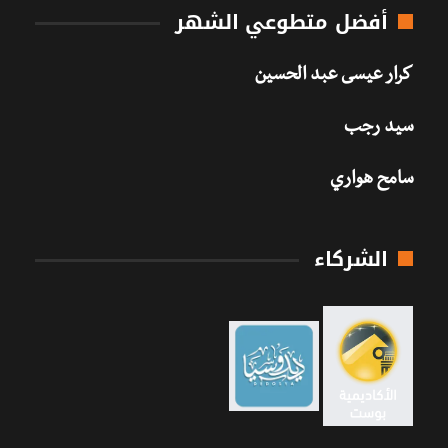
أفضل متطوعي الشهر
كرار عيسى عبد الحسين
سيد رجب
سامح هواري
الشركاء