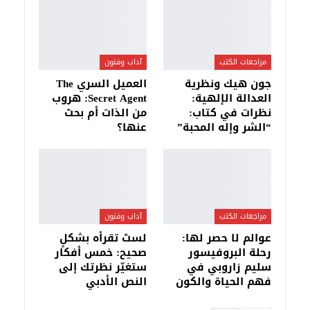
مراجعات الكتب
آداب وفنون
جون هيك ونظرية
العميل السري The
العدالة الإلهية:
Secret Agent: هروب
نظرات في كتاب:
من الذات أم بحث
“الشر وإله المحبة”
عنها؟
مراجعات الكتب
آداب وفنون
عوالم لا حصر لها:
لستَ تقرأه بشكلٍ
رحلة البروفيسور
صحيح: خمس أفكار
سليم زاروبي في
ستغيّر نظرتك إلى
فهم الحياة والكون
النص الأدبي