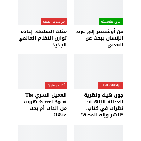
آفاق فلسفيّة‎
مراجعات الكتب
من أوشفيتز إلى غزة:
مثلث السلطة: إعادة
الإنسان يبحث عن
توازن النظام العالمي
المعنى
الجديد
مراجعات الكتب
آداب وفنون
جون هيك ونظرية
العميل السري The
العدالة الإلهية:
Secret Agent: هروب
نظرات في كتاب:
من الذات أم بحث
“الشر وإله المحبة”
عنها؟