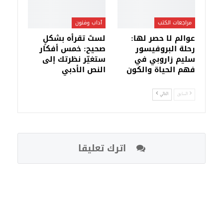
مراجعات الكتب
آداب وفنون
عوالم لا حصر لها:
لستَ تقرأه بشكلٍ
رحلة البروفيسور
صحيح: خمس أفكار
سليم زاروبي في
ستغيّر نظرتك إلى
فهم الحياة والكون
النص الأدبي
السابق
التالي
اترك تعليقا