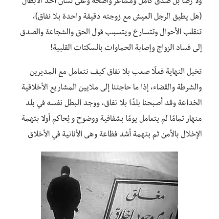
ولا رضا بل صدق كامل ومشاعر واضحة وعلى لسان أحد الأبطال
(هل يطيق الرجل العيش مع زوجته دقيقة واحدة بلا نفاق)،
تنقلب الأحوال وتتسارع ويتسبب قول الحق والشجاعة والصدق
إلى فساد الزواج وإصابة الحماوات بالسكتات القلبية!
تخيل النهاية فعلًا صعب بلا نفاق كيف نتعامل مع المديرين
والشرطة والقضاء، إذا ما حاجتنا إلى ملايين المشاريع الأخلاقية
الخداعة وقد أصبحنا بلدًا بلا نفاق، ووجد البطل نفسه في بلد
منهار تمامًا لم يتعامل يومًا بشفافية ووضوح و يُحاكم أولا بتهمة
الإخلال بالأمن ثم بتهمة أشد فظاعة وهى الأنانية في الأخلاق