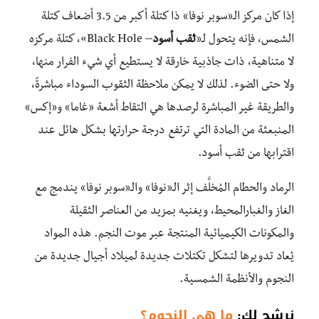
إذا كان مركز الـ«سوبر نوفا» ذا كتلة أكبر من 3.5 أضعاف كتلة
الشمس، فإنه يتحول لـ«
ثقب أسود
– Black Hole»، كتلة مركزه
لا متناهية، ذات جاذبية خارقة لا يستطيع أي شيء الفرار منها،
ولا حتى الضوء. لذلك لا يمكن ملاحظة الثقوب السوداء مباشرةً،
والطريقة غير المباشرة لرصدها هي التقاط أشعة «غاما» و«إكس»
المنبعثة من المادة التي ترتفع درجة حرارتها بشكل هائل عند
اقترابها من ثقب أسود.
الرماد والحطام المُخلَّف إثر الـ«نوفا» والـ«سوبر نوفا» يندمج مع
الغاز والغبارالمحيط، ويغنيه بمزيد من العناصر الثقيلة
والمكونات الكيميائية المنتجة عبر موت النجم. هذه المواد
يُعاد تدويرها لتشكل تكتلات جديدة لميلاد أجيال جديدة
من
النجوم والأنظمة الشمسية.
نرشح لك:
ما هي النجوم؟