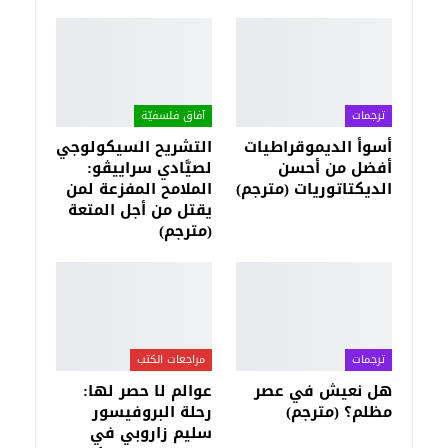
ترجمات
آفاق فلسفيّة‎
أسوأ الديموقراطيات
التشريح السيكولوجي
أفضل من أحسن
لصيَّادي سراييڤو:
الديكتاتوريات (مترجم)
الملامح المفزعة لمن
يقتل من أجل المتعة
(مترجم)
ترجمات
مراجعات الكتب
هل نعيش في عصر
عوالم لا حصر لها:
مظلم؟ (مترجم)
رحلة البروفيسور
سليم زاروبي في