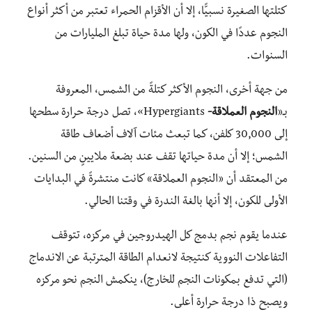
كتلتها الصغيرة نسبيًّا، إلا أن الأقزام الحمراء تعتبر من أكثر أنواع
النجوم عددًا في الكون، ولها مدة حياة تبلغ المليارات من
السنوات.
من جهة أخرى، النجوم الأكثر كتلةً من الشمس، المعروفة
بـ«
النجوم العملاقة-
Hypergiants»، تصل درجة حرارة سطحها
إلى 30,000 كلفن، كما تبعث مئات آلاف أضعاف طاقة
الشمس؛ إلا أن مدة حياتها تقف عند بضعة ملايينٍ من السنين.
من المعتقد أن «النجوم العملاقة» كانت منتشرةً في البدايات
الأولى للكون، إلا أنها بالغة الندرة في وقتنا الحالي.
عندما يقوم نجم بدمج كل الهيدروجين في مركزه، تتوقف
التفاعلات النووية كنتيجة لانعدام الطاقة المترتبة عن الاندماج
(التي تدفع بمكونات النجم للخارج)، ينكمش النجم نحو مركزه
ويصبح ذا درجة حرارة أعلى.