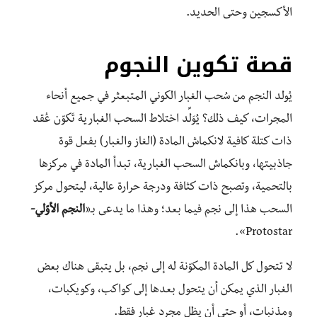
الأكسجين وحتى الحديد.
قصة تكوين النجوم
يُولد النجم من سُحب الغبار الكوني المتبعثر في جميع أنحاء
المجرات، كيف ذلك؟ يُوَلِّد اختلاط السحب الغبارية تَكوّن عُقد
ذات كتلة كافية لانكماش المادة (الغاز والغبار) بفعل قوة
جاذبيتها، وبانكماش السحب الغبارية، تبدأ المادة في مركزها
بالتحمية، وتصبح ذات كثافة ودرجة حرارة عالية، ليتحول مركز
السحب هذا إلى نجم فيما بعد؛ وهذا ما يدعى بـ«
النجم الأوّلي-
Protostar».
لا تتحول كل المادة المكوّنة له إلى نجم، بل يتبقى هناك بعض
الغبار الذي يمكن أن يتحول بعدها إلى كواكب، وكويكبات،
ومذنبات، أو حتى أن يظل مجرد غبارٍ فقط.