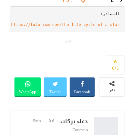
https://futurism.com/the-life-cycle-of-a-star
إعلان
673
WhatsApp
Twitter
Facebook
نشر
دعاء بركات
0
6 Posts
Comments