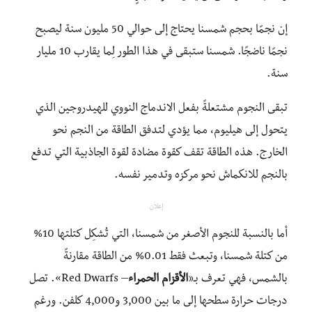
إن نجمًا بحجم شمسنا يحتاج إلى حوالي 50 مليون سنة ليصبح
نجمًا ناضجًا. شمسنا ستبقى في هذا الطور لِما يقارب 10 مليار
سنة.
تبقى النجوم مشتعلةً بفعل الاندماج النووي للهيدروجين الذي
يتحول إلى هيليوم، مما يؤدي لتدفق الطاقة من النجم نحو
الخارج. هذه الطاقة تقف كقوة مضادة لقوة الجاذبية التي تدفع
بالنجم للانكماش نحو مركزه وتدمير نفسه.
إعلان
أما بالنسبة للنجوم الأصغر من شمسنا، التي تُشكِل كتلتها 10%
من كتلة شمسنا، وتبعث فقط 0.01% من الطاقة مقارنةً
بالشمس، فهي تعرف بـ«
الأقزام الحمراء
– Red Dwarfs». تصل
درجات حرارة سطحها إلى ما بين 3,000 و4,000 كلفن. ورغم