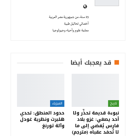
23 سنة، من جمهورية مصر العربية
أخصائي تحاليل طبية
معلمة علوم وأحياء وجيولوجيا
قد يعجبك أيضا
تاريخ
الفيزياء
نبوءة قديمة تحذِّر ولا
حدود المنطق: تحدي
أحد يصغي: غزو بلاد
هلبرت ونظرية غودل
فارس يُفضي إلى ما
وآلة تورنغ
لا تُحمَد عقباه (مترجم)