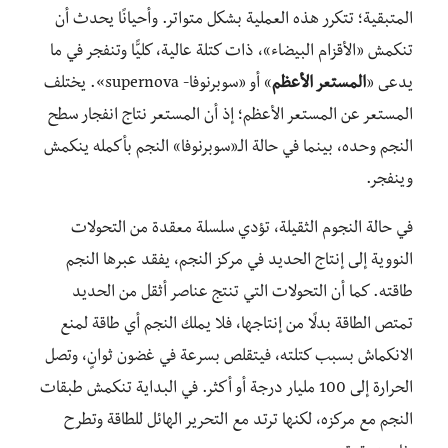
المتبقية؛ تتكرر هذه العملية بشكل متواتر. وأحيانًا يحدث أن
تنكمش «الأقزام البيضاء»، ذات كتلة عالية، كليًّا وتنفجر في ما
يدعى «
المستعر الأعظم
» أو «سوبرنوفا- supernova». يختلف
المستعر عن المستعر الأعظم؛ إذ أن المستعر نتاج انفجار سطح
النجم وحده، بينما في حالة الـ«سوبرنوفا» النجم بأكمله ينكمش
وينفجر.
في حالة النجوم الثقيلة، تؤدي سلسلة معقدة من التحولات
النووية إلى إنتاج الحديد في مركز النجم، يفقد عبرها النجم
طاقته. كما أن التحولات التي تنتج عناصر أثقل من الحديد
تمتص الطاقة بدلًا من إنتاجها، فلا يملك النجم أي طاقة لمنع
الانكماش بسبب كتلته، فيتقلص بسرعة في غضون ثوانٍ، وتصل
الحرارة إلى 100 مليار درجة أو أكثر. في البداية تنكمش طبقات
النجم مع مركزه، لكنها ترتد مع التحرير الهائل للطاقة وتطرح