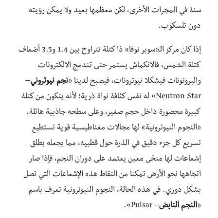
سنة في المجرات الأخرى، لكن معظمها بعيد ولا يمكن رؤيته
دون تلسكوب.
إذا كان مركز الـ«سوبر نوفا» ذا كتلة تتراوح بين 1.4 و3.5 أضعاف
كتلة الشمس، فالانكماش يستمر حتى تندمج الالكترونات
والبروتونات فيشكلا نيوترونات، فيصبح لدينا «
نجم نيوتروني
–
Neutron Star» له نفس كثافة نواة ذرية؛ لأنه يتكون من كتلة
كبيرة محصورة داخل حجم صغير، وعلى سطحه جاذبية هائلة.
«النجوم النيوترونية» لها مجالات مغناطيسية قوية تستطيع
تسريع كل جزء دقيق في الذرة حول قطبيه، مما يجعله يطلق
إشعاعات لها منحًى معين يعتمد على دوران النجم، فإذا صار
اتجاهها نحو الأرض تمكنا من التقاط هذه الإشعاعات التي تصل
بشكل دوري. في هذه الحالة، النجوم النيوترونية تعرف باسم
«
النجم النابض
– Pulsar».