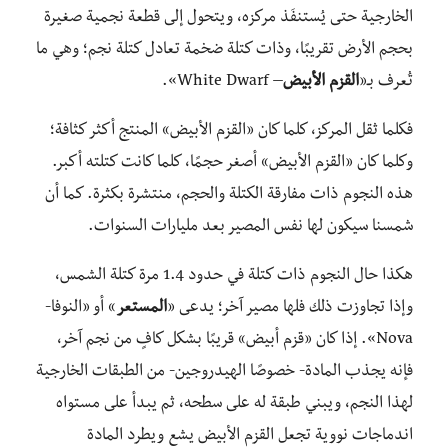
الخارجية حتى يُستنفَذ مركزه، ويتحول إلى قطعة نجمية صغيرة
بحجم الأرض تقريبًا، وذات كتلة ضخمة تعادل كتلة نجم؛ وهي ما
تُعرف بـ«
القزم الأبيض
– White Dwarf».
فكلما ثقل المركز، كلما كان «القزم الأبيض» المنتج أكثر كثافة؛
وكلما كان «القزم الأبيض» أصغر حجمًا، كلما كانت كتلته أكبر.
هذه النجوم ذات مفارقة الكتلة والحجم، منتشرة بكثرة. كما أن
شمسنا سيكون لها نفس المصير بعد مليارات السنوات.
هكذا حال النجوم ذات كتلة في حدود 1.4 مرة كتلة الشمس،
وإذا تجاوزت ذلك فلها مصير آخر؛ يدعى «
المستعر
» أو «النوفا-
Nova». إذا كان «قزم أبيض» قريبًا بشكل كافٍ من نجم آخر،
فإنه يجذب المادة- خصوصًا الهيدروجين- من الطبقات الخارجية
لهذا النجم، ويبني طبقة له على سطحه، ثم يبدأ على مستواه
اندماجات نووية تجعل القزم الأبيض يشع ويطرد المادة