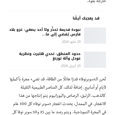
خارجه بقوة.
قد يعجبك أيضًا
نبوءة قديمة تحذِّر ولا أحد يصغي: غزو بلاد
فارس يُفضي إلى ما…
29 مايو 2026
حدود المنطق: تحدي هلبرت ونظرية
غودل وآلة تورنغ
20 أبريل 2026
تُحرر الـ«سوبرنوفا» قدرًا هائلًا من الطاقة، قد تضيء مجرة بأكملها
لأيامٍ أو أسابيع. إضافةً لذلك، كل العناصر الطبيعية الثقيلة
كالذهب، الزئبق، الرصاص واليورانيوم يتم إنتاجها من هذا
الانفجار. في المعدل، يحدث انفجار «سوبر نوفا» كل 100 عام
في المجرة النموذجية. ويتم رصد ما بين 25 و50 سوبر نوفا كل