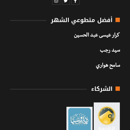
أفضل متطوعي الشهر
كرار عيسى عبد الحسين
سيد رجب
سامح هواري
الشركاء