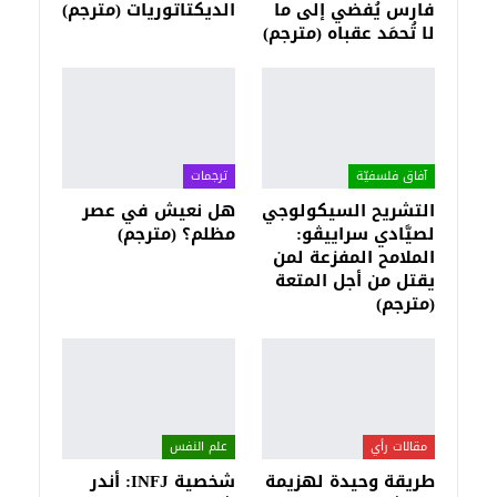
فارس يُفضي إلى ما
الديكتاتوريات (مترجم)
لا تُحمَد عقباه (مترجم)
آفاق فلسفيّة‎
ترجمات
التشريح السيكولوجي
هل نعيش في عصر
لصيَّادي سراييڤو:
مظلم؟ (مترجم)
الملامح المفزعة لمن
يقتل من أجل المتعة
(مترجم)
مقالات رأي
علم النفس
طريقة وحيدة لهزيمة
شخصية INFJ: أندر