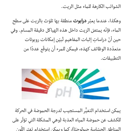
الشوائب الكارهة للماء مثل الزيت.
وهكذا، عندما يعبُر
درابوت
منطقة بها تلوّث بالزيت على سطح
الماء، فإنّه يمتصّ الزيت داخل هذه الهياكل دقيقة المسام. وفي
حين أنّ دراساتِ إثبات المفاهيم تُبيّن إمكانات روبوتات
متعدّدة الوظائف كهذه، فيمكن للمرء أن يتوقّع عددًا من
التطبيقات.
يمكن استخدام التغيُّر المستجيب لدرجة الحموضة في الحركة
للكشف عن حموضة المياه العذبة (وهي المشكلة التي تؤثّر على
المناطق الحسّاسة جيولوجيًا)، كما ويمكن استخدام تغيّر اللّون