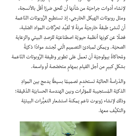
لإنشاء أدوات جراحيّة من شأنها أن تُلحق ضررًا أقلّ بالأنسجة،
ومثل روبوتات الهيكل الخارجي، إذ تستطيع الرُّوبوتات النّاعمة
أن تُنشئ طبقةً خارجيّةً مرنةً لا تُقيِّد تحرُّكات المواد الصّلبة،
فضلًا عن كونِها أنظمة حيويّة اصطناعيّة للرّصدِ البيئي والرّعاية
الصحيّة. ويمكن لمبادئ التصميم الّتي تُجسّد موادًا ذكيّةً
ومُحاكاةً بيولوجيّة أن تعملَ على تطوير وظيفة الرُّوبوتات النّاعمة
بشكلٍ كبيرٍ من أجل القيام بمهامٍ متخصّصة أو واسعة.
والدّراسةُ الحاليّة تستخدم تصميمًا بسيطًا يدمج بين الموادِ
الذكيّة المُستجيبة للمؤثِّرات وبين الهندسة الحسابيّة الدّقيقة؛
وذلك لإنشاء رُوبوت ناعم يمكنهُ استشعار التغيُّرات البيئيّة
والتكيُّف معها.