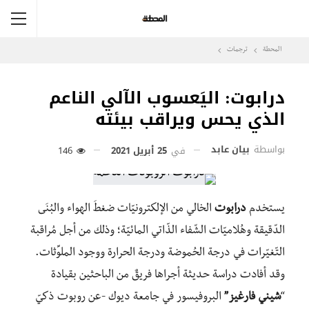
المحطة
ترجمات
درابوت: اليَعسوب الآلي الناعم
الذي يحس ويراقب بيئته
بواسطة
بيان عابد
في
25 أبريل 2021
146
يستخدم
درابوت
الخالي من الإلكترونيّات ضغطَ الهواء والبُنَى
الدّقيقة وهُلاميّات الشّفاء الذّاتي المائيّة؛ وذلك من أجل مُراقبة
التّغيّرات في درجة الحُموضة ودرجة الحرارة ووجود الملوِّثات.
وقد أفادت دراسة حديثة أجراها فريقٌ من الباحثين بقيادة
“
شيني فارغيز”
البروفيسور
في جامعة ديوك -عن روبوت ذكيّ