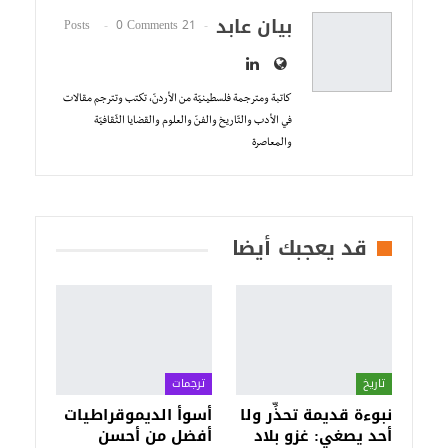
بيان عابد
0 Comments
21 Posts
كاتبة ومترجمة فلسطينيّة من الأردنّ، تكتب وتترجم مقالات
في الأدب والتّاريخ والفنّ والعلوم والقضايا الثّقافيّة
والمعاصرة
قد يعجبك أيضا
تاريخ
ترجمات
نبوءة قديمة تحذِّر ولا
أسوأ الديموقراطيات
أحد يصغي: غزو بلاد
أفضل من أحسن