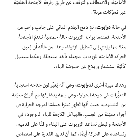
الأماميّة، والانعطاف والتوقُّف عن طريق رفرفة الأجنحة الخلفيّة
عبر مُحرِّكات مرنة”.
في حالة
درابوت،
تمّ دمج الهلام المائي على جانبٍ واحدٍ من
الأجنحة، فعندما يواجه الرّوبوت حالةً حمضيةً تلتئمُ الأجنحةُ
معًا؛ ممّا يؤدي إلى تعطيل الرّفرفة، وهذا من شأنه أن يُعيق
الحركة الأماميّة للرّوبوت فيجعله يأخذ منعطفًا، وهكذا سيعمل
كآليّة استشعار وإبلاغ عن حموضة الماء.
وهناك ميزة أخرى لـ
درابوت،
وهي أنّه يُغيِّر لون جناحه استجابةً
للتغيُّرات في درجة الحرارة، وهي سِمَة يتشاركها مع أنواع معيّنة
من اليَعْسُوب، حيث أنّها تُظهر تغيّرًا حساسًا لدرجة الحرارة في
أجزاء معيّنة من الجسم، فالهياكل الكارهة للماء الموجودة في
الأجنحة والبطن تساعد الرّوبوت على البقاء واقفًا على قدميه،
وتساعده على الحركة أيضًا، كما أنّ لديها القدرة على امتصاص