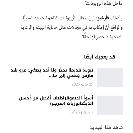
داخل هذه الروبوتات”.
وأضاف
فارغيز
: “إنّ مجالَ الرُّوبوتات النّاعمة جديد نسبيًّا،
والواقع أنّ إمكانياته في مجالات مثل حماية البيئة والرعاية
الصحية لا حصر لها حقًّا”.
قد يعجبك أيضًا
نبوءة قديمة تحذِّر ولا أحد يصغي: غزو بلاد
فارس يُفضي إلى ما…
29 مايو 2026
أسوأ الديموقراطيات أفضل من أحسن
الديكتاتوريات (مترجم)
7 فبراير 2026
شاهد هذا الفيديو: