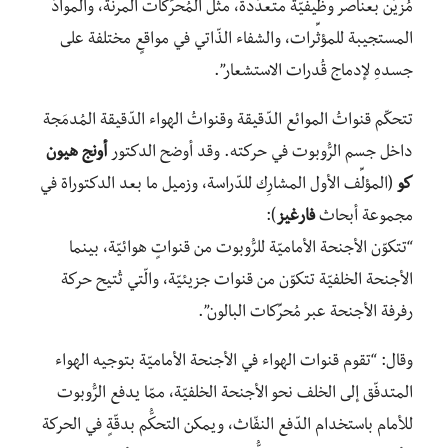
مُزيَّن بعناصر وظيفيّة متعدّدة، مثل المُحرِّكات المرنة، والموادّ
المستجيبة للمؤثِّرات، والشفاء الذّاتي في مواقعٍ مختلفة على
جسدهِ لإدماج قُدرات الاستشعار”.
تتحكّم قنواتُ الموائع الدّقيقة وقنواتُ الهواء الدّقيقة المُدمَجة
داخل جسم الرُّوبوت في حركته. وقد أوضح الدكتور
أونج هيون
كو
(المؤلِّف الأول المشارِك للدّراسة، وزميل ما بعد الدكتوراة في
مجموعة أبحاث
فارغيز
):
“تتكوّن الأجنحة الأماميّة للرُّوبوت من قنواتٍ هوائيّة، بينما
الأجنحة الخلفيّة تتكوّن من قنوات جزيئيّة، والّتي تُتيح حركة
رفرفة الأجنحة عبر مُحرِّكات البالون”.
وقال: “تقوم قنوات الهواء في الأجنحة الأماميّة بتوجيه الهواء
المتدفّق إلى الخلف نحو الأجنحة الخلفيّة، ممّا يدفع الرُّوبوت
للأمام باستخدام الدّفع النفّاث، ويمكن التحكُّم بدقّةٍ في الحركة