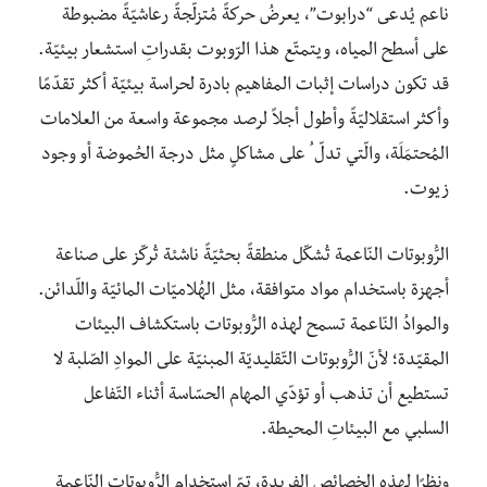
ناعم يُدعى “درابوت”، يعرضُ حركةً مُتزلّجةً رعاشيّةً مضبوطة
على أسطح المياه، ويتمتّع هذا الرّوبوت بقدراتِ استشعار بيئيّة.
قد تكون دراسات إثبات المفاهيم بادرة لحراسة بيئيّة أكثر تقدّمًا
وأكثر استقلاليّةً وأطول أجلاً لرصد مجموعة واسعة من العلامات
المُحتمَلَة، والّتي تدلّ ُ على مشاكلٍ مثل درجة الحُموضة أو وجود
زيوت.
الرُّوبوتات النّاعمة تُشكّل منطقةً بحثيّةً ناشئة تُركّز على صناعة
أجهزة باستخدام مواد متوافقة، مثل الهُلاميّات المائيّة واللّدائن.
والموادُ النّاعمة تسمح لهذه الرُّوبوتات باستكشاف البيئات
المقيّدة؛ لأنّ الرُّوبوتات التّقليديّة المبنيّة على الموادِ الصّلبة لا
تستطيع أن تذهب أو تؤدّي المهام الحسّاسة أثناء التّفاعل
السلبي مع البيئاتِ المحيطة.
ونظرًا لهذه الخصائص الفريدة، تمّ استخدام الرُّوبوتات النّاعمة