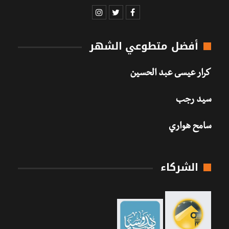
أفضل متطوعي الشهر
كرار عيسى عبد الحسين
سيد رجب
سامح هواري
الشركاء