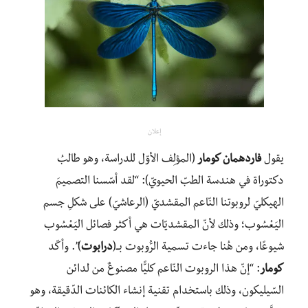
إعلان
يقول
فاردهمان كومار
(المؤلِف الأوّل للدراسة، وهو طالبُ
دكتوراة في هندسة الطبّ الحيويّ): “لقد أسّسنا التصميمَ
الهيكليّ لروبوتنا النّاعم المقشديّ (الرعاشيّ) على شكلِ جسم
اليَعْسُوب؛ وذلك لأنّ المقشديّات هي أكثر فصائل اليَعْسُوب
شيوعًا، ومن هُنا جاءت تسمية الرُّوبوت بــ(
درابوت
)”. وأكّد
كومار
: “إنّ هذا الروبوت النّاعم كليًّا مصنوعٌ من لدائن
السّيليكون، وذلك باستخدام تقنية إنشاء الكائنات الدّقيقة، وهو