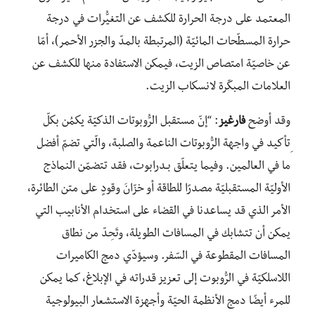
المعتمد على درجة الحرارة للكشف عن التغيُّرات في درجة
حرارة المسطّحات المائيّة (المرتبطة بالمدّ والجزر الأحمر)، أمّا
عن خاصيّة امتصاص الزيت، فيمكن الاستفادة منها للكشف عن
العلامات المبكّرة لانسكاب الزيت.
وقد أوضح
فارغيز
: “إنّ مستقبل الرُّوبوتات الذكيّة يكمُن بكلّ
ِتأكيد في واجهة الرُّوبوتات الناعمة والصلبة، والّتي تضمّ أفضل
ما في العالمين. وفيما يتعلّق بـدرابوت، فقد تتضمّن النماذج
الأوليّة المستقبليّة مصدرًا للطاقة أو خزّانَ وقودٍ على متن الطائرة،
الأمر الذي قد يساعدنا في القضاء على استخدام الأنابيب التي
يمكن أن تتشابك في المسافات الطويلة، وتَحِدّ من نطاق
المسافات المقطوعة في السّفر. وسيؤدّي دمج الكاميرات
اللاسلكيّة في الرُّوبوت إلى تعزيز قدراته في الإبلاغ، كما يمكن
للمرء أيضًا دمج الأنظمة الحيّة وأجهزة الاستشعار البيولوجية