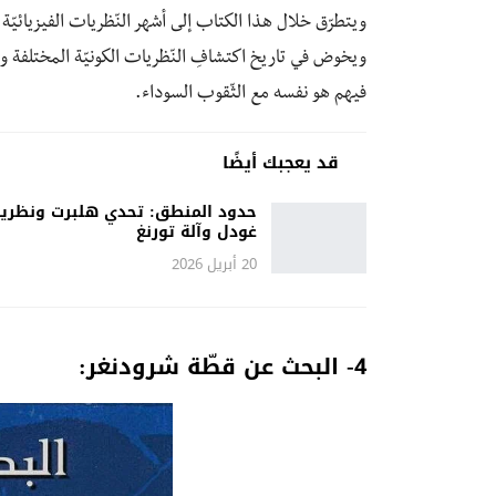
ويتطرّق خلال هذا الكتاب إلى أشهر النّظريات الفيزيائيّة
ويخوض في تاريخ اكتشافِ النّظريات الكونيّة المختلفة وا
فيهم هو نفسه مع الثّقوب السوداء.
قد يعجبك أيضًا
حدود المنطق: تحدي هلبرت ونظري
غودل وآلة تورنغ
20 أبريل 2026
4- البحث عن قطّة شرودنغر: