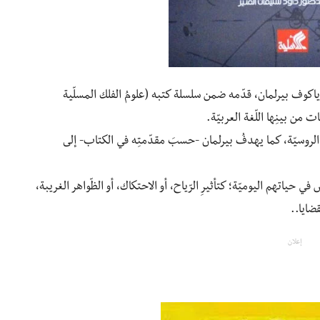
 ياكوف بيرلمان، قدّمه ضمن سلسلة كتبه (علومُ الفلك المسلّية
ت من بينِها اللّغة العربيّة.
 الروسيّة، كما يهدفُ بيرلمان -حسبَ مقدّمتِه في الكتاب- إلى
في حياتهم اليوميّة؛ كتأثيرِ الرّياح، أو الاحتكاك، أو الظّواهر الغريبة،
ضايا..
إعلان