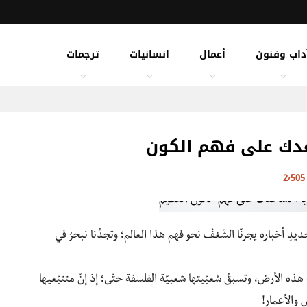
داب وفنون
أعمال
انسانيات
ترجمات
عدك على فهم الكون
2٬5
ديدِ أخباره يجرنّا الشّغفُ نحو فهم هذا العالم؛ وتجدُنا نبحرُ في
ِ هذه الأرض، وتسبقُ شعبّيتها شعبيّة الفلسفة حتّى؛ إذ إنّ متتبّعيها
 والأعمار!