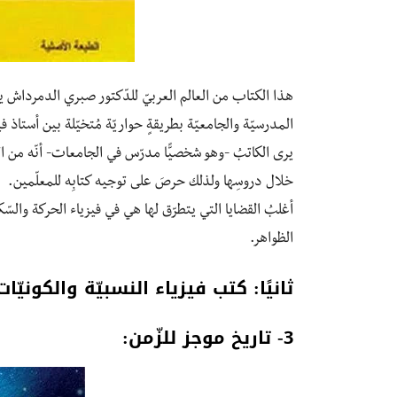
هذا الكتاب من العالم العربيّ للدّكتور صبري الدمرداش يش
المدرسيّة والجامعيّة بطريقةٍ حواريّة مُتخيّلة بين أستاذ في
يرى الكاتبُ -وهو شخصيًّا مدرّس في الجامعات- أنّه من الم
خلال دروسِها ولذلك حرصَ على توجيه كتابِه للمعلّمين.
أغلبُ القضايا التي يتطرّق لها هي في فيزياء الحركة والسّك
الظواهر.
ثانيًا: كتب فيزياء النسبيّة والكونيّات
3- تاريخ موجز للزّمن: