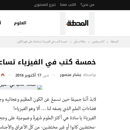
من نحن؟
اكتب معنا
تبرع للمحتوى
العلوم
آ
المحطة
آداب وفنون
مقالات رأي
خمسة كتب في الفيزياء تساعدك على فهم الكون
خمسة كتب في الفيزياء تسا
بواسطة
بشار منصور
في
17 أكتوبر 2018
05
لابدّ أنّنا جميعًا حين نسمعُ عن الكونِ العظيم وعجائبِه وج
فضاءاتِ العلمِ الذي يصفه لنا … ألا وهو الفيزياء!
الفيزياءُ يا سادة هي أكثرُ العلوم شهرةً وعموميّة على وجه
-مختصّين كانوا أو غير مختصّين- من كلّ الأعراق والأجناس