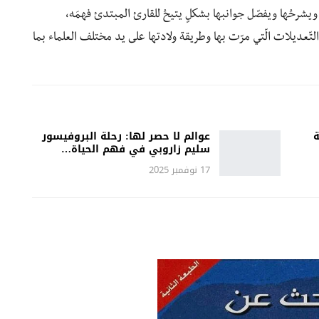
 ويشرحُها ويفصّل جوانبها بشكلٍ يتيحُ للقارئ المبتدئ فهمَه،
لتّعديلات الّتي مرّت بها وطريقة ولادتها على يد مختلف العلماء بما
ة
عوالم لا حصر لها: رحلة البروفيسور
سليم زاروبي في فهم الحياة…
17 نوفمبر 2025