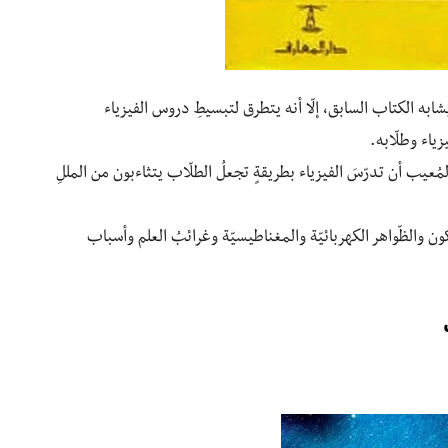
ابه الكتاب السابق، إلّا أنه يتطرق لتبسيطِ دروس الفيزياء
زياء وطلّابه.
ُعيب أن تدرّسَ الفيزياء بطريقةٍ تجعلُ الطلّاب يتثاءبون من المللِ
ون والظّواهر الكهربائيّة والمغناطيسيّة وغرائبُ العلم وأسباب