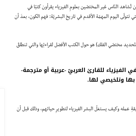
ن تُشاهد النّاس غير المختصّين بعلومِ الفيزياء يقرأون كتبًا في
 تتولّى اليوم المهمّة الأقدم في تاريخ البشريّة: فهم الكون، بعدَ أن
لتّحديد مختصّي الفلك) هو حول الكتب الأفضل لقراءتِها والتي تنطلقُ
الفيزياء للقارئ العربيّ -عربية أو مترجمة-
 بها وتلخيصي لها.
طريقةِ عمله وكيف يستغلّ البشر الفيزياء لتطويرِ حياتهم، وذلك قبل أن