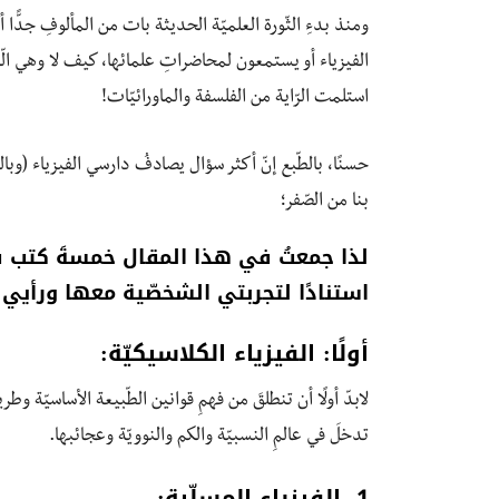
ومنذ بدءِ الثّورة العلميّة الحديثة بات من المألوفِ جدًّا أ
الفيزياء أو يستمعون لمحاضراتِ علمائها، كيف لا وهي الّتي
استلمت الرّاية من الفلسفة والماورائيّات!
حسنًا، بالطّبع إنّ أكثر سؤال يصادفُ دارسي الفيزياء (وبا
بنا من الصّفر؛
لذا جمعتُ في هذا المقال خمسةَ كتب في 
استنادًا لتجربتي الشخصّية معها ورأيي
أولًا: الفيزياء الكلاسيكيّة:
لابدّ أولًا أن تنطلقَ من فهمِ قوانين الطّبيعة الأساسيّة و
تدخلَ في عالمِ النسبيّة والكم والنوويّة وعجائبها.
1- الفيزياء المسلّية: