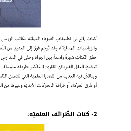
كتابٌ رائع في تطبيقاتِ الفيزياء العمليّة للكاتب الرّوسي
والرّياضيات المسليّة)، وقد تُرجِم فورًا إلى العديدِ من اللّغا
حقّق الكتابُ شهرةً واسعةً بين الهواةِ وحتّى في المدارسِ
تنشيطِ العقل الفيزيائيّ للقارِئ (التّفكير بطريقة علمية).
ويناقشُ فيه العديدَ من القضايا العلميّة التي تلامسُ النّاس 
أو طرق الحركة، أو خرافة المحرّكات الأبديّة وغيرها من الق
2- كتابُ الطّرائف العلميّة: