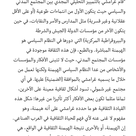
“قام غرامشي بالتمييز التحليلي المجدي بين المجتمع المدني
والسياسي حيث يتكون الأول من انتماءات طوعية (أو على الأقل
عقلانية وغير قسرية) مثل المدارس والأسر والنقابات، في حين
يتكون الآخر من مؤسسات الدولة (الجيش والشرطة
والبيروقراطية المركزية) التي دورها في النظام السياسي هو
الهيمنة المباشرة. وبالطبع، فإن هذه الثقافة موجودة في
مؤسسات المجتمع المدني، حيث لا تتبنى الأفكار والمؤسسات
والأشخاص من عدا النظام السياسي الهيمنة ولكنها تعمل من
خلال ما يسميه غرامشي بالموافقة [الضمنية] عليها. في أي
مجتمع غير شمولي، تسود أشكال ثقافية معينة على الآخرين،
تمامًا مثلما تكون بعض الأفكار أكثر تأثيرًا من غيرها؛ شكل هذه
القيادة الثقافية هو ما حدده غرامشي على أنه هيمنة، وهو
مفهوم لا غنى عنه لأي فهم للحياة الثقافية في الغرب الصناعي.
إن الهيمنة، أو بالأحرى نتيجة الهيمنة الثقافية في الواقع، هي