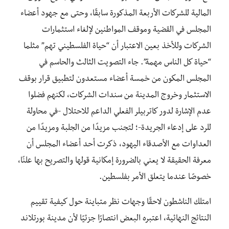
المالية للشركات الأربعة المذكورة سابقًا، وحتى مع جهود أعضاء
المجلس في القضية وموقف المواطنين لإلغاء استثمارات
الشركات وللأخذ بعين الاعتبار أن “حياة الفلسطيني تهم” مثلما
“حياة كل الناس مهمة”. جاء التصويت الثالث والحاسم في
المجلس المكون من خمسة أعضاء مستعدون لتطبيق قرار بوقف
الاستثمار وخروج المدينة من سندات الشركات، لكنهم فضلوا
عدم الإشارة لدور كاتربيلر الفعلي الداعم للاحتلال -في محاولة
للرد على إدعاء الجريدة-؛ لتجنب مزيدًا من الجلبة ومزيدًا من
العداوات مع الأصدقاء اليهود، ذكرت أحد أعضاء المجلس أن
معرفة الحقيقة لا يعني بالضرورة إمكانية قولها والتصريح بها علنًا،
خصوصًا عندما يتعلق الأمر بفلسطين.
امتلك الناشطون لاحقًا وجهات نظر متباينة حول كيفية تقييم
النتائج النهائية، اعتبره البعض انتصارًا جزئيًا لأن مدينة بورتلاند