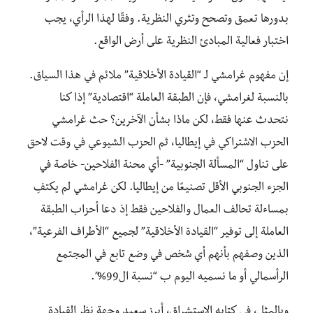
بدورها تعمق وتصحح وتثري النظرية. وفقًا لهذا الرأي، يجب
اختبار فعالية المبادئ النظرية على أرض الواقع.
إن مفهوم غرامشي لـ “القيادة الأخلاقية” ملائم في هذا السياق.
بالنسبة لغرامشي، فإن الطبقة العاملة “اقتصادية” إذا كنا
نتحدث عنها فقط، لكن ماذا بشأن الآخرين؟ حث غرامشي
الحزب الاشتراكي في إيطاليا، ثم الحزب الشيوعي في وقت لاحق
على تناول “المسألة الجنوبية” -أي محنة الفلاحين- خاصة في
الجزء الجنوبي الأقل تصنيعًا من إيطاليا. لكن غرامشي لم يكتفِ
بمساءلة تحالف العمال والفلاحين فقط إذ دعا أحزاب الطبقة
العاملة إلى توفير “القيادة الأخلاقية” لجميع “الأطراف الفرعية”،
الذين وصفهم بأنهم أي شخص في وضع تابع في المجتمع
الرأسمالي أو ما نسميه اليوم ب “نسبة ال99%”.
وبالمثل، في كتابه الاستشراق، أبرز سعيد وجهة نظر القيادة