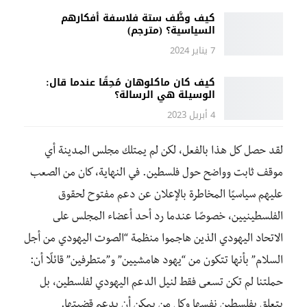
كيف وظَّف ستة فلاسفة أفكارهم
السياسية؟ (مترجم)
7 يناير 2024
كيف كان ماكلوهان مُحِقًا عندما قال:
الوسيلة هي الرسالة؟
4 أبريل 2023
لقد حصل كل هذا بالفعل، لكن لم يمتلك مجلس المدينة أي
موقف ثابت وواضح حول فلسطين. في النهاية، كان من الصعب
عليهم سياسيًا المخاطرة بالإعلان عن دعم مفتوح لحقوق
الفلسطينيين، خصوصًا عندما رد أحد أعضاء المجلس على
الاتحاد اليهودي الذين هاجموا منظمة “الصوت اليهودي من أجل
السلام” بأنها تتكون من “يهود هامشيين” و”متطرفين” قائلًا أن:
حملتنا لم تكن تسعى فقط لنيل الدعم اليهودي لفلسطين، بل
يتعلق بفلسطين نفسها وكل من يمكن أن يدعم قضيتها.