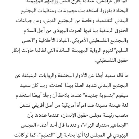
كما قال غرامشي، عندما يطرح الناس روايتهم المهيمنة
المضادة يفوزوا. استخدمت مجموعات ومنظمات المجتمع
المدني التقدمية، وخاصة من المجتمع الديني، ومن جماعات
الحقوق المدنية بما فيها الصوت اليهودي من أجل السلام
والمجتمع الفلسطيني الأمريكي، القيادة الأخلاقية و”الحس
السليم” لتهزم الرواية المهيمنة السائدة التي لطالما حاولت إنكار
حقوق الفلسطيني.
ما قاله سعيد أيضًا عن الأدوار المختلفة والروايات المنبثقة عن
المجتمع المدني شديد الصلة بهذا الحدث، ربما كان سعيد
سيقوم “بتسوية جديدة” عندما يلاحظ أن رجلًا أبيضًا استخدم
لغة هيمنة مسيئة ضد امرأة أمريكية من أصل أفريقي تشغل
منصب رئيسة مجلس حقوق الإنسان، عندما هددها بأن
“الجماهير ستدرك الهراء”، وعندما قال أحد أعضاء المجلس
اليهودي في المجلس لها أنها بحاجة إلى “التعليم”، كما لو كانت