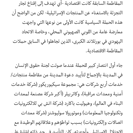
المقاطعة السابقة كانت اقتصادية -أي تهدف إلى إقناع تجار
التجزئة بالاستغناء عن المنتجات الإسرائيلية- لكن من الواضح أن
هذه الحملة السياسية كانت الأولى من نوعها التي واجهت
معارضة عامة من اللوبي الصهيوني المحلي، وخاصة الاتحاد
اليهودي في بورتلاند الكبرى، الذين تجاهلوا في السابق حملات
المقاطعة الاقتصادية.
جاء أول انتصار كبير للحملة عندما صوتت لجنة حقوق الإنسان
في المدينة بالإجماع لتأييد دعوة المدينة من مقاطعة منتجات/
خدمات أربع شركات هي: مجموعة سيكيوريكور (شركة خدمات
أمنية ومعدات مراقبة)، وكاتربيلر (أكبر شركة مصنعة لمعدات
البناء في العالم)، وهيوليت باكارد (شركة اتش بي للالكترونيات
وتكنولوجيا المعلومات) وموتورولا سوليوشنز (شركة معدات
اتصالات وإلكترونيات) بسبب تواطؤهم وعلاقاتهم الوطيدة مع
الاحتلال الإسرائيلي وأجهزته. كان التأييد في حد ذاته إشارة على