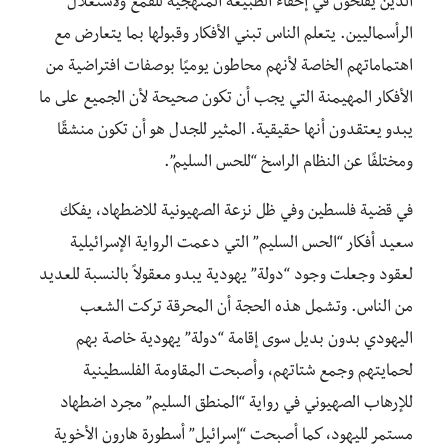
الذين يفلحون في إخفاء الطبيعة المنهجية للقمع ولاستغلال
الرأسماليين. يتعلم الناس تبني الأفكار وقبولها بما يتعارض مع
اهتماماتهم الخاصة لأنهم محاطون يوميًا بوصفات افتراضية من
الأفكار المهيمنة التي يجب أن تكون صحيحة لأن الجميع على ما
يبدو يعتقدون أنها حقيقية. المثير للجدل هو أن تكون منشقًا
ومختلفًا عن النظام الراسخ “للحس السليم”.
في قضية فلسطين وفي ظل نزعة الصهيونية للاضطهاد، يفكك
سعيد أفكار “الحس السليم” التي دعمت الرواية الإسرائيلية
لعقود وجعلت وجود “دولة” يهودية يبدو معقولاً بالنسبة للعديد
من الناس. وتشمل هذه الحجة أن المحرقة تركت الشعب
اليهودي بدون بديل سوى إقامة “دولة” يهودية خاصة بهم
لحمايتهم وجمع شتاتهم، وأصبحت المقاومة الفلسطينية
للإرهاب الصهيوني في رواية “المنطق السليم” مجرد اضطهاد
مستمر لليهود، كما أصبحت “إسرائيل” أسطورة هارون الأخوية