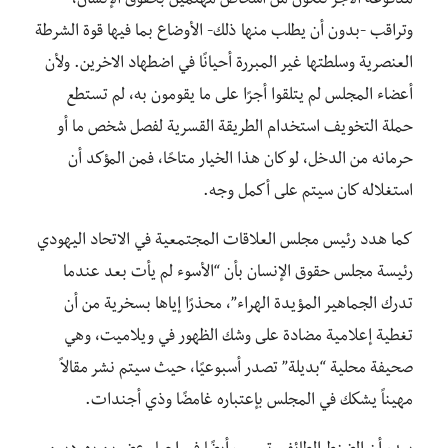
مدفوعة الأجر تتكون من أشخاص مهتمين بحقوق الإنسان،
وتراقب -بدون أن يطلب منها ذلك- الأوضاع بما فيها قوة الشرطة
العنصرية وسلطتها غير المبررة أحيانًا في اضطهاد الاخرين. ولأن
أعضاء المجلس لم يتلقوا أجرًا على ما يقومون به، لم تستطع
حملة التخويف استخدام الطريقة القسرية لفصل شخص ما أو
حرمانه من الدخل، لو كان هذا الخيار متاحًا، فمن المؤكد أن
استغلاله كان سيتم على أكمل وجه.
كما هدد رئيس مجلس العلاقات المجتمعية في الاتحاد اليهودي
رئيسة مجلس حقوق الإنسان بأن “الأسوء لم يأت بعد عندما
تدرك الجماهير المؤيدة الهراء”، محذرًا إياها بسخرية من أن
تغطية إعلامية مضادة على وشك الظهور في ويلاميت، وهي
صحيفة محلية “بديلة” تصدر أسبوعيًا، حيث سيتم نشر مقالاً
مهيناً يشكك في المجلس بإعتباره غامضًا وذي أجندات.