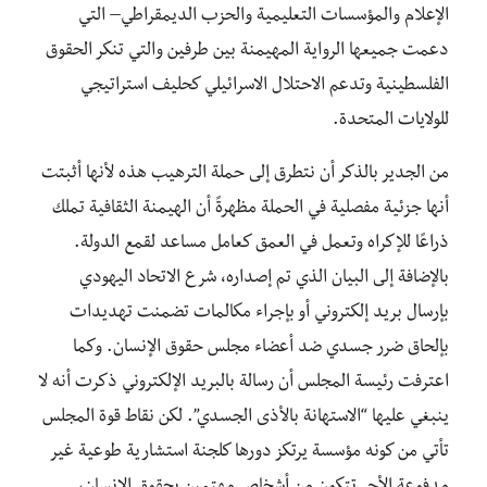
الإعلام والمؤسسات التعليمية والحزب الديمقراطي– التي
دعمت جميعها الرواية المهيمنة بين طرفين والتي تنكر الحقوق
الفلسطينية وتدعم الاحتلال الاسرائيلي كحليف استراتيجي
للولايات المتحدة.
من الجدير بالذكر أن نتطرق إلى حملة الترهيب هذه لأنها أثبتت
أنها جزئية مفصلية في الحملة مظهرةً أن الهيمنة الثقافية تملك
ذراعًا للإكراه وتعمل في العمق كعامل مساعد لقمع الدولة.
بالإضافة إلى البيان الذي تم إصداره، شرع الاتحاد اليهودي
بإرسال بريد إلكتروني أو بإجراء مكالمات تضمنت تهديدات
بإلحاق ضرر جسدي ضد أعضاء مجلس حقوق الإنسان. وكما
اعترفت رئيسة المجلس أن رسالة بالبريد الإلكتروني ذكرت أنه لا
ينبغي عليها “الاستهانة بالأذى الجسدي”. لكن نقاط قوة المجلس
تأتي من كونه مؤسسة يرتكز دورها كلجنة استشارية طوعية غير