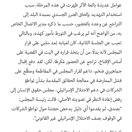
عوامل عديدة بالغة الأثر ظهرت في هذه المرحلة، سبب
استخدام التهديد بإلحاق الضرر الجسدي بعمدة البلد إلى
التراجع عن وعده بالحضور، حسب ما ذكره مدير الاتصال الخاص
به، من الواضح أنه لم يرغب في التورط بأمور كهذه، وبالتالي
تغيب عن الجلسة الثانية، كان لغيابه بُعد سلبي على قرار
المجلس لأنه بدلًا من أن يتخذ قراره في البت في القضية على
أساس الإقناع، تراجع عن الحضور مُكرهًا. لكن، لقد دفع إقبال
جماهيري ضخم، داعم لقرار المجلس في المقاطعة ومطّلع على
فشل المعارضة في معالجة الحقائق المقدمة بشأن تواطؤ
الشركات في دعم الاحتلال الإسرائيلي، مجلس حقوق الإنسان إلى
رفض إعادة النظر في تصويته الأصلي، قالت رئيسة المجلس:
“بصدق، لم يقدموا أي دليل يدحض حجتنا حول تواطؤ الشركات
في الوقوف بصف الاحتلال الإسرائيلي غير القانوني”.