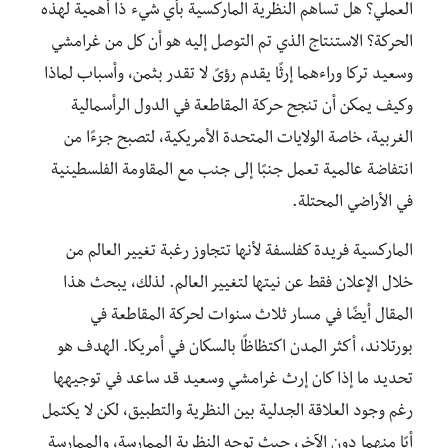
العملي؟ هل تساهم النظرية الماركسية بأي شيء ذا أهمية لهذه
الحركة؟ الاستنتاج الذي تم التوصل إليه هو أن كل من غرامشي
وسعيد تركا وراءهما إرثًا يقدم رؤىً لا تقدر بثمن، وأسباب لماذا
وكيف يمكن أن تنجح حركة المقاطعة في الدول الرأسمالية
الغربية، خاصة الولايات المتحدة الأمريكية، لتصبح جزءًا من
انتفاضة عالمية تعمل جنبًا إلى جنب مع المقاومة الفلسطينية
في الأراضي المحتلة.
الماركسية فريدة كفلسفة لأنها تتجاوز رغبة تغيير العالم من
خلال الإعلان فقط عن نيتها لتغيير العالم. لذلك، يبحث هذا
المقال أيضًا في مسار ثلاث سنوات لحركة المقاطعة في
بورتلاند، أكثر المدن اكتظاظًا بالسكان في أمريكا. الهدف هو
تحديد ما إذا كان إرث غرامشي وسعيد قد ساعد في توجيهها
رغم وجود العلاقة الجدلية بين النظرية والتطبيق، لكن لا يكتمل
أيًا منهما دون الآخر، حيث توجه النظرية الممارسة، والممارسة