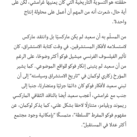
حققته هو التسوية التاريخية التي كان يعنيها غرامشي، لكن على
أية حال، شعرت أنه من المهم أن أعمل على محاولة إنتاج
واحدة”.
من المسلّم به أن سعيد لم يكن ماركسيًا بل وانتقد ماركس
لاستسلامه لأفكار المستشرقين. في وقت كتابة الاستشراق، كان
تأثير الفيلسوف الفرنسي ميشيل فوكو أكثر وضوحًا، على الرغم
من أن سعيد لم يتبنى إنكار فوكو للواقع الموضوعي. كما يشير
المؤرخ زكاري لوكمان في “تاريخ الاستشراق وسياسته” إلى أن
تبني سعيد لأفكار فوكو كان دائمًا جزئيًا ومتضاربًا، جنبا إلى
جنب مع غرامشي، أعجب سعيد أيضا بالناقد الثقافي الماركسي
ريموند ويليامز، متنازلًا لاحقا بشكل علني، كما يذكر لوكمان، عن
مفهوم فوكو المفرط “للسلطة”، متمسكًا “بإمكانية وجود مجتمع
أكثر عدلا في المستقبل”.