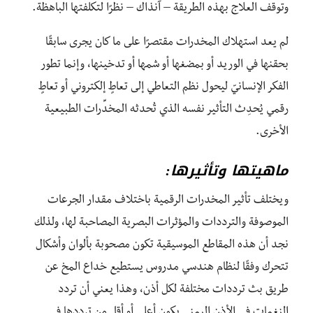
وتوقف العلاج بهذه الطريقة – آنذاك – نظرًا لتكلفتها الباهظة.
لم يعد استهلاك المخدرات مقتصرًا على ما كان يجرى سابقًا
بحقنها في الوريد أو بمضغها أو شمها أو تدخينها، وإنما تطور
الفكر الإنسانيّ ليحول نظم التعاطي إلى تعاطٍ إلكتروني أو تعاطٍ
رقمي يُحدِث التأثير نفسه الذي تُحدثه المخدِّرات الطبيعية
الأخرى.
ماهيتها وتأثيرها:
ويختلف تأثير المخدرات الرقمية باختلاف مقدار الجرعات
الموصوفة والترددات والمؤثرات البصرية المصاحبة لها، ولذلك
نجد أن هذه المقاطع الموسيقية تكون مصحوبة بألوان وأشكال
تتحرك وفقًا لنظام هندسي مدروس يستطيع خداع المخ عن
طريق بث ترددات مختلفة لكل أذن، وهذا يعني أن تردد
النغمات في الأذن اليمنى يكون أعلى أو أقل من ترددها في