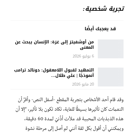
تجربة شخصية:
قد يعجبك أيضًا
من أوشفيتز إلى غزة: الإنسان يبحث عن
المعنى
6 يوليو 2026
التمهيد لقبول اللامعقول: دونالد ترامب
أنموذجًا | علي طلال…
20 مايو 2026
وقد قام أحد الأشخاص بتجربة المقطع -أسفل النص- وأقرَّ أن
النغمات كان تأثيرها بسيطًا للغاية، تكاد تكون بلا تأثير، “إلا أن
هذه الذبذبات المحببة قد ملأت أذُنيّ لمدة 60 دقيقة،
ويمكنني أن أقول بكل ثقة أنني لم أصل إلى مرحلة نشوة