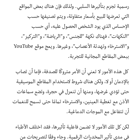
رسمية تجزم بتأثيرها السلبي. ولذلك فإن هناك بعض المواقع
التي تعرضها للبيع بأسعار متفاوتة، ويتم تصنيفها حسب
الإحساس الذي يود الشخص الحصول عليه، أي حسب
“النكهات”، فهناك نكهة “للجنس”، و”الرياضة”، و”التركيز”،
و”الاسترخاء وتهدئة الأعصاب”، وغيرها. ويعج موقع YouTube
ببعض المقاطع المجانية للتجربة.
كل هذه الأمور لا تعني أن الأمر متروكًا للصدفة، فإما أن تصاب
بالإدمان أو لا، ولكن هناك شروط لاستخدام المقاطع الموسيقية
حتى تؤدي غرضها، ومنها أن تنعزل في حجرة، وتضع سماعات
الأذن مع تغطية العينين، والاسترخاء تمامًا حتى تسمح للنغمات
أن تتفاعل مع الموجات الدماغية.
لكن كل تلك الأمور لا تضمن فاعلية تأثيرها، فقد اختلف الأطباء
في مدى تأثير المخدرات الرقمية. وجاء وفقًا لتصريحات من