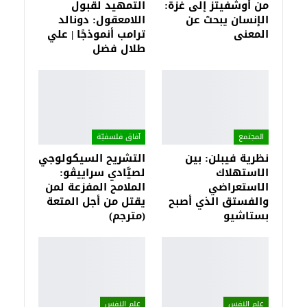
من أوشفيتز إلى غزة:
التمهيد لقبول
الإنسان يبحث عن
اللامعقول: دونالد
المعنى
ترامب أنموذجًا | علي
طلال فضل
المجتمع
آفاق فلسفيّة‎
نظرية فيبلن: بين
التشريح السيكولوجي
الاستهلاك
لصيَّادي سراييڤو:
الاستعراضي
الملامح المفزعة لمن
والفستق الذي أصبح
يقتل من أجل المتعة
بستاشيو
(مترجم)
علم النفس
علم النفس