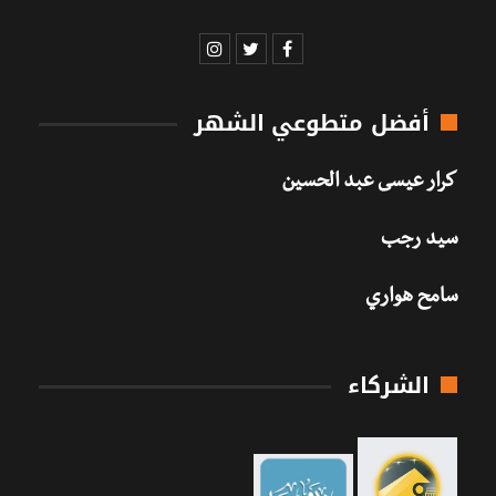
أفضل متطوعي الشهر
كرار عيسى عبد الحسين
سيد رجب
سامح هواري
الشركاء