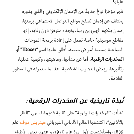
عليك!
ظهر مؤخرًا نوعٌ جديدٌ من الإدمان الإلكترونيّ والذي بدوره
يختلف عن إدمان تصفح مواقع التواصل الاجتماعي برمتها،
إدمان بنكهة الهيروين ربما، وتجده متوفرًا دون رقابة، إنها
مقاطع موسيقية خاصة تعمل على إعادة برمجة الموجات
الدماغية مسببة أعراض معينة، أُطلق عليها اسم
“IDoser” أو
المخدرات الرقمية.
أما عن نشأتها، وماهيتها، وكيفية عملها،
وتأثيرها، وبعض التجارب الشخصية، هذا ما ستعرفه في السطور
القادمة.
نُبذة تاريخية عن
المخدرات الرقمية:
نشأت “المخدرات الرقمية” على تقنية قديمة تسمى “النقر
بالأذنين”، اكتشفها العالم الألماني الفيزيائي
هينريش دوف
عام
1839، واستُخدمت لأول مرة عام 1970، واعتمد بعض الأطباء