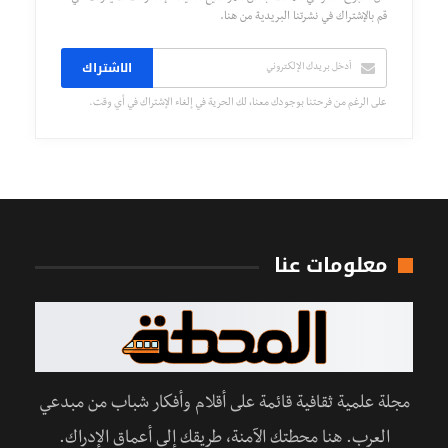
قم بالإشتراك في نشرتنا البريدية من هنا.
الاشتراك
على الرغم من فرحتنا بوجودك معنا، لك الحرية في إلغاء الإشتراك في أي وقت.
معلومات عنا
مجلة علمية ثقافية قائمة على أقلام وأفكار شباب من مبدعي
العرب. هنا محطتك الآمنة، طريقك إلى أعماق الإدراك.