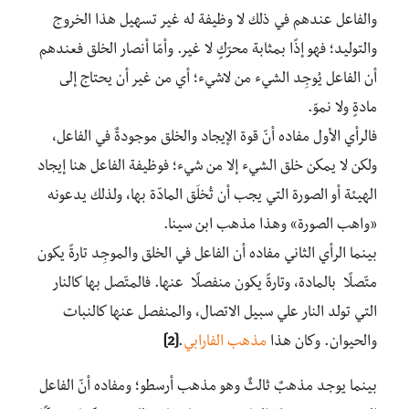
والفاعل عندهم في ذلك لا وظيفة له غير تسهيل هذا الخروج
والتوليد؛ فهو إذًا بمثابة محرّكٍ لا غير. وأمّا أنصار الخلق فعندهم
أن الفاعل يُوجِد الشيء من لاشيء؛ أي من غير أن يحتاج إلى
مادةٍ ولا نموّ.
فالرأي الأول مفاده أنّ قوة الإيجاد والخلق موجودةٌ في الفاعل،
ولكن لا يمكن خلق الشيء إلا من شيء؛ فوظيفة الفاعل هنا إيجاد
الهيئة أو الصورة التي يجب أن تُخلَق المادّة بها، ولذلك يدعونه
«واهب الصورة» وهذا مذهب ابن سينا.
بينما الرأي الثاني مفاده أن الفاعل في الخلق والموجِد تارةً يكون
متّصلًا بالمادة، وتارةً يكون منفصلًا عنها. فالمتّصل بها كالنار
التي تولد النار علي سبيل الاتصال، والمنفصل عنها كالنبات
والحيوان. وكان هذا
مذهب الفارابي
.
[2]
بينما يوجد مذهبٌ ثالثٌ وهو مذهب أرسطو؛ ومفاده أنّ الفاعل