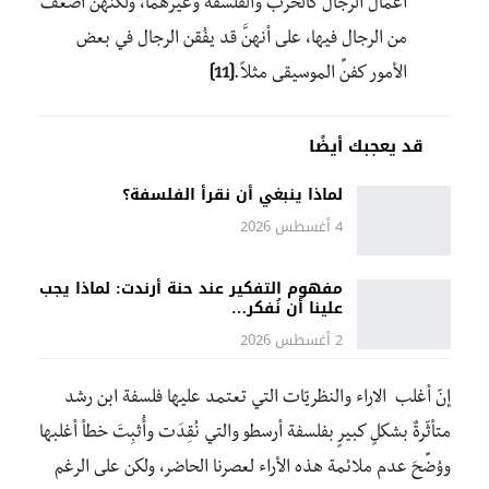
أعمال الرجال كالحرب والفلسفة وغيرهما، ولكنّهُنَّ أضعف
من الرجال فيها، على أنهنَّ قد يفُقن الرجال في بعض
الأمور كفنِّ الموسيقى مثلاً.
[11]
قد يعجبك أيضًا
لماذا ينبغي أن نقرأ الفلسفة؟
4 أغسطس 2026
مفهوم التفكير عند حنة أرندت: لماذا يجب
علينا أن نُفكر…
2 أغسطس 2026
إنّ أغلب الاراء والنظريّات التي تعتمد عليها فلسفة ابن رشد
متأثّرةٌ بشكلٍ كبيرٍ بفلسفة أرسطو والتي نُقِدَت وأُثبِتَ خطأ أغلبها
ووُضِّحَ عدم ملائمة هذه الأراء لعصرنا الحاضر، ولكن على الرغم