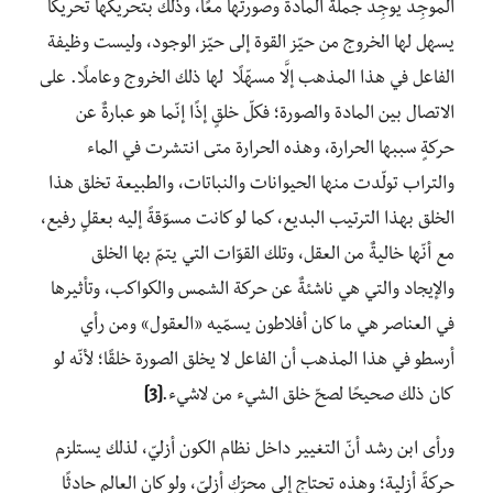
الموجِد يوجِد جملة المادة وصورتها معًا، وذلك بتحريكها تحريكًا
يسهل لها الخروج من حيّز القوة إلى حيّز الوجود، وليست وظيفة
الفاعل في هذا المذهب إلَّا مسهّلًا لها ذلك الخروج وعاملًا. على
الاتصال بين المادة والصورة؛ فكلّ خلقٍ إذًا إنّما هو عبارةٌ عن
حركةٍ سببها الحرارة، وهذه الحرارة متى انتشرت في الماء
والتراب تولّدت منها الحيوانات والنباتات، والطبيعة تخلق هذا
الخلق بهذا الترتيب البديع، كما لو كانت مسوّقةً إليه بعقلٍ رفيع،
مع أنّها خاليةٌ من العقل، وتلك القوّات التي يتمّ بها الخلق
والإيجاد والتي هي ناشئةٌ عن حركة الشمس والكواكب، وتأثيرها
في العناصر هي ما كان أفلاطون يسمّيه «العقول» ومن رأي
أرسطو في هذا المذهب أن الفاعل لا يخلق الصورة خلقًا؛ لأنّه لو
كان ذلك صحيحًا لصحّ خلق الشيء من لاشيء.
[3]
ورأى ابن رشد أنّ التغيير داخل نظام الكون أزليّ، لذلك يستلزم
حركةً أزلية؛ وهذه تحتاج إلي محرّكٍ أزليّ، ولو كان العالم حادثًا