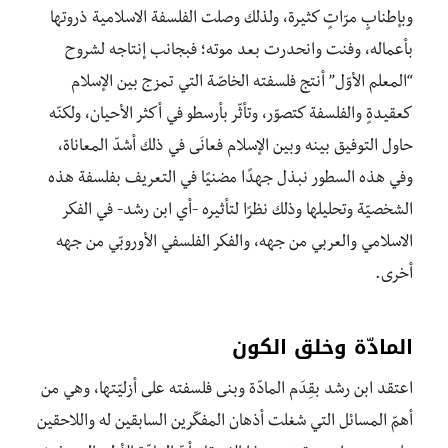
وبإطنابٍ مرّاتٍ كثيرة، ولذلك وصلت الفلسفة الاسلامية ذروتها
بأعماله، وفنت وانحدرت بعد موته؛ فبجانب إنتاجه لشروح
“المعلم الأوّل” أنتج فلسفته الخاصّة التي تمزج بين الإسلام
كعقيدةٍ والفلسفة كتصوّر، وتأثّر بأرسطو في أكثر الأحيان، ولكنّه
حاول التوفيق بينه وبين الإسلام فعانَى في ذلك أشدّ المعاناة،
وفي هذه السطور نبذل جهدًا مضنيًا في التعريف بفلسفة هذه
الشخصيّة وتحليلها وذلك نظرًا لتأثيره -أي ابن رشد- في الفكر
الاسلامي والعربي من جهه، والفكر الفلسفي الأوروبّي من جهه
أخرى.
المادّة وخلق الكون
اعتقد ابن رشد بقِدَم المادّة وبنى فلسفته على أزليّتها، وهي من
أهمّ المسائل التي شغلت أذهان المفكّرين السابقين له واللاحقين