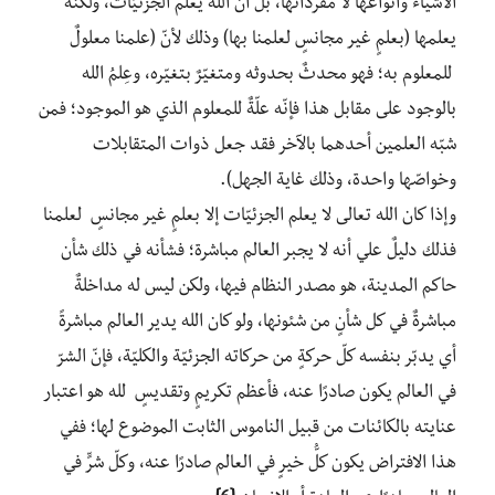
الأشياء وأنواعها لا مفرداتها، بل أنّ الله يعلم الجزئيّات، ولكنّه
يعلمها (بعلمٍ غير مجانسٍ لعلمنا بها) وذلك لأنّ (علمنا معلولٌ
للمعلوم به؛ فهو محدثٌ بحدوثه ومتغيّرٌ بتغيّره، وعِلمُ الله
بالوجود على مقابل هذا فإنّه علّةٌ للمعلوم الذي هو الموجود؛ فمن
شبّه العلمين أحدهما بالآخر فقد جعل ذوات المتقابلات
وخواصّها واحدة، وذلك غاية الجهل).
وإذا كان الله تعالى لا يعلم الجزئيّات إلا بعلمٍ غير مجانسٍ لعلمنا
فذلك دليلٌ علي أنه لا يجبر العالم مباشرة؛ فشأنه في ذلك شأن
حاكم المدينة، هو مصدر النظام فيها، ولكن ليس له مداخلةٌ
مباشرةٌ في كل شأنٍ من شئونها، ولو كان الله يدير العالم مباشرةً
أي يدبّر بنفسه كلّ حركةٍ من حركاته الجزئيّة والكليّة، فإنّ الشرّ
في العالم يكون صادرًا عنه، فأعظم تكريمٍ وتقديسٍ لله هو اعتبار
عنايته بالكائنات من قبيل الناموس الثابت الموضوع لها؛ ففي
هذا الافتراض يكون كلُّ خيرٍ في العالم صادرًا عنه، وكلّ شرٍّ في