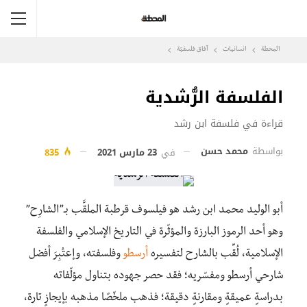
المحطة
انسانيات
آفاق فلسفيّة‎
الفلسفة الرُّشدية
قراءة في فلسفة ابن رشد
بواسطة
محمد حسن
في
23 مارس 2021
835
أبو الوليد محمد ابن رشد هو فيلسوف قرطبة الملقَّب بـ”الشارِح”
وهو أحد الرموز البارزة والمؤثّرة في التاريخ الإسلامي والفلسفة
الإسلامية، لُقِّب بالشارح لتفسيره
أرسطو
وفلسفته، وإعتُبِرَ أفضل
شارحي أرسطو ومفسّريه؛ فقد حصر جهوده بتناول مؤلّفاته
بدراسةٍ عميقةٍ ومقارنةٍ دقيقة؛ فذهب ملخّصًا مذهبه بإيجازٍ تارة،