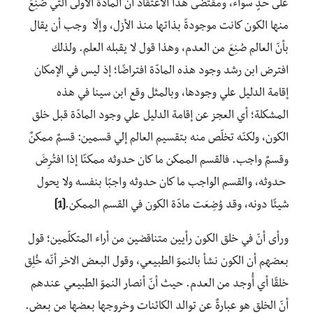
على حدٍ سواء، ومقتضى هذا الاعتقاد أنّ المادّة الأولى التي صُنِعَ
منها الكون كانت موجودةً بذاتها منذ الأزل، وإلّا وجب أن يقال
بأنّ العالم صُنِعَ من العدم، وهذا قول لا يقبله العلم. ولذلك
افترض ابن رشد وجود هذه المادّة افتراضًا؛ إذ ليس في الإمكان
إقامة الدليل علي وجودها، وبالمثل وقع ابن سينا في هذه
المشكلة؛ أي العجز عن إقامة الدليل علي وجود المادّة قبل خلق
الكون، ولكنّه تخلّص منه بتقسيم العالم إلي قسمين: قسمٌ ممكنٌ
وقسمٌ واجب. فالقسم الممكن ما كان حدوثه ممكنًا إذا افتُرِضَ
حدوثه، والقسم الواجب ما كان حدوثه واجبًا بنفسه ولا يحول
شيئًا دونه، وقد وُضِعَت مادّة الكون في القسم الممكن.
[1]
ورأى أنّ في خلق الكون رأيين متناقضين من أراء المتكلّمين؛ قول
بعضهم أن الكون نشأ بالنموّ الطبيعي، وقول البعض الاخر أنّه خُلِق
خلقًا أي أُوجد من العدم. حيث أنّ أنصار النموّ الطبيعي عندهم
أنّ الخلق هو عبارةٌ عن توالد الكائنات وخروجها بعضها من بعض.