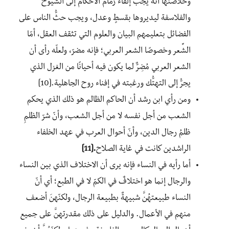
وخلاصتها أنّه يجب إلقاء زمام الأحكام إلى الشيوخ
والفلاسفة ليديروها بقسطٍ وعدل، ويجب حثُّ الناس على
الفضائل بتعليمهم البيان والعلوم التي تثقف العقل، أمّا
الشِّعر وخصوصًا الشعر العربي؛ فإنه مضرّ، ولعلّه رأى أن
الشعر العربي مُضِرٌّ لما يكون فيه أحيانًا من الغزل الذي
يجرُّ إلى التهتُّك ورغبته في إفناء روح الجاهلية.[10]
ومن رأي ابن رشد أن الحاكم الظالم هو ذلك الذي يحكم
الشعب من أجل نفسه لا من أجل الشعب، وأنّ شرّ الظلمِ
ظلمُ رجال الدين، وأنّ أحوال العرب في عهد الخلفاء
الراشدين كانت في غاية الصلاح
.[11]
أما رأيه في النساء فإنه يرى أن الاختلاف الذي بين النساء
والرجال إنما هو اختلافٌ في الكمّ لا في الطبع؛ أي أنّ
النساء طبيعتهُنَّ شبيهةٌ بطبيعة الرجال، ولكنّهنَ أضعف
منهم في الأعمال. والدليل على ذلك مقدرتهنَّ على جميع