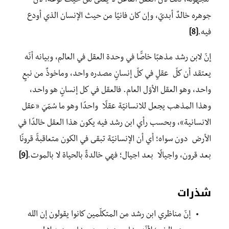
مجهولة، ذلك لأنّ العقل الفاعل لا يفنى من حيث نوعه؛ لأنّ
جوهره خالدٌ أبديّ، وإن كان فانيًا من حيث الإنسان الذي أودع
فيه.
[8]
إنّ لابن رشد مذهبًا خاصًّا في وحدة العقل في العالم، وبيانه أنّه
يعتقد أن كلّ عقلٍ في كلّ إنسانٍ مصدره واحد، وماخوذٌ من نبعٍ
واحد، وهو العقل الأوّل العام. فالعقل في كل إنسانٍ هو واحد،
وهذا المذهب يجعل للانسانيّة عقلًا واحدًا وهو ما سُمّيَ «عقل
الانسانية»، وبحسب رأي ابن رشد فيه يكون هذا العقل خالدًا في
الأرض دون سواه؛ أي أن الإنسانيّة تبقى في الكون متعاقبةً قرونًا
بعد قرون، واجيالًا بعد اجيال؛ فهي خالدةٌ بالحياة لا بالموت.
[9]
شذرات
إنّ مناظري ابن رشد من المتكلّمين كانوا يقولون إن الله