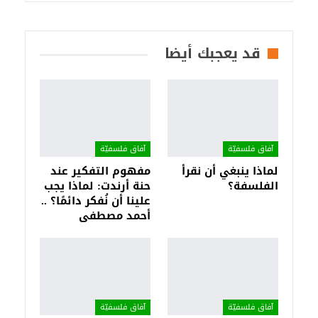
قد يعجبك أيضا
آفاق فلسفيّة‎
آفاق فلسفيّة‎
لماذا ينبغي أن نقرأ
مفهوم التفكير عند
الفلسفة؟
حنة أرندت: لماذا يجب
علينا أن نُفكر دائمًا؟ ..
أحمد مصطفى
آفاق فلسفيّة‎
آفاق فلسفيّة‎