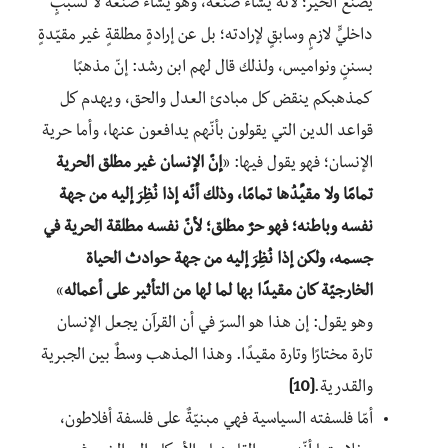
يصنع الخير؛ لأنّه يشاء صنعه، وهو يشاء صنعه لا لسببٍ
داخليٍّ لازمٍ وسابقٍ لإرادته؛ بل عن إرادةٍ مطلقةٍ غير مقيّدةٍ
بسننٍ ونواميس، ولذلك قال لهم ابن رشد: إنّ مذهبًا
كمذهبكم ينقض كل مبادئ العدل والحق، ويهدم كل
قواعد الدين التي يقولون بأنّهم يدافعون عنها، وأما حرية
الإنسان؛ فهو يقول فيها: «
إنّ الإنسان غير مطلق الحرية
تمامًا ولا مقيِّدُها تمامًا، وذلك أنّه إذا نُظِرَ إليه
من جهة
نفسه وباطنه؛ فهو حرٌ مطلق؛ لأنّ نفسه مطلقة الحرية في
جسمه، ولكن إذا
نُظِرَ إليه من جهة حوادث الحياة
الخارجيّة كان مقيدًا بها لما لها من التأثير على أعماله
»
وهو يقول: إن هذا هو السرّ في أن القرآن يجعل الإنسان
تارة مختارًا وتارة مقيدًا. وهذا المذهب وسطٌ بين الجبرية
والقدرية.
[10]
أمّا فلسفته السياسية فهي مبنيّةٌ على فلسفة أفلاطون،