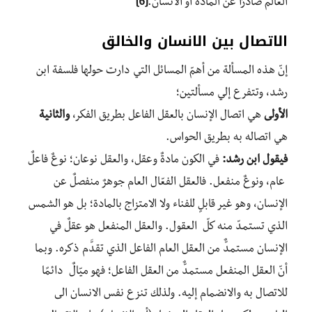
العالم صادرًا عن المادة أو الانسان.
[6]
الاتصال بين الانسان والخالق
إنّ هذه المسألة من أهمّ المسائل التي دارت حولها فلسفة ابن
رشد، وتتفرع إلي مسألتين؛
الأولى
هي اتصال الإنسان بالعقل الفاعل بطريق الفكر،
والثانية
هي اتصاله به بطريق الحواس.
فيقول ابن رشد:
في الكون مادةٌ وعقل، والعقل نوعان؛ نوعٌ فاعلٌ
عام، ونوعٌ منفعل. فالعقل الفعّال العام جوهرٌ منفصلٌ عن
الإنسان، وهو غير قابلٍ للفناء ولا الامتزاج بالمادة؛ بل هو الشمس
الذي تستمدّ منه كلّ العقول. والعقل المنفعل هو عقلٌ في
الإنسان مستمدٌّ من العقل العام الفاعل الذي تقدَّم ذكره. وبما
أنّ العقل المنفعل مستمدٌّ من العقل الفاعل؛ فهو ميّالٌ دائمًا
للاتصال به والانضمام إليه. ولذلك تنزع نفس الانسان الى