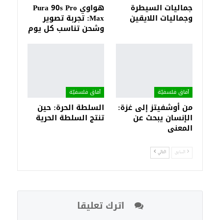
جماليات السيطرة
هواوي Pura 90s Pro
وجماليات اللايقين
Max: تجربة تصوير
وشحن تناسب كل يوم
آفاق فلسفيّة‎
آفاق فلسفيّة‎
من أوشفيتز إلى غزة:
السلطة الحرة: حين
الإنسان يبحث عن
تنتج السلطة الحرية
المعنى
السابق
التالي
اترك تعليقا