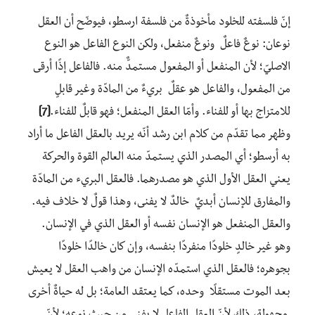
إنّ فلسفته للخلود مأخوذةٌ من فلسفة ارسطو، فيوضّح أن العقل
نوعان: نوعٌ فاعلٌ ونوعٌ منفعل، ولكن النوع الفاعل هو النوع
الاصليّ؛ لأن المنفعل أو المفعول مستمدٌّ منه. فالفاعل إذًا أرقى
من المفعول، والفاعل هو عقلٌ بريءٌ من المادّة وغير قابلٍ
للامتزاج بها أو للفناء. وأمّا العقل المنفعل؛ فهو قابلٌ للفناء.
[7]
وظهر مما تقدّم من كلام ابن رشد أنّه يريد بالعقل الفاعل ما أراد
به أرسطو؛ أي المصدر الذي يستمدّ منه العالم القوة والحركة
يعني العقل الأول الذي هو مصدرهما. فالعقل البريء من المادّة
والمفارق للإنسان أبديٌ خالدٌ لا يفنى، وهذا قولٌ لا خلاف فيه.
والعقل المنفعل هو الإنسان نفسه أو العقل الذي في الإنسان.
وهو غير خالدٍ خلودًا منفردًا بنفسه، وإن كان خالدًا خلودًا
بجوهره؛ فالعقل الذي استمدّه الإنسان من واهب العقل لا يعيش
بعد الموت مستقلًا وحده، كما يعتقد العامة؛ بل له حياةٌ أخرى