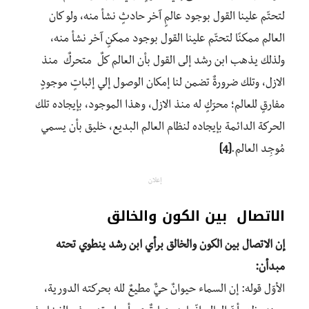
لتحتّم علينا القول بوجود عالمٍ آخر حادثٍ نشأ منه، ولو كان
العالم ممكنًا لتحتّم علينا القول بوجود ممكنٍ آخر نشأ منه،
ولذلك يذهب ابن رشد إلى القول بأن العالم كلٌ متحركٌ منذ
الازل، وتلك ضرورةٌ تضمن لنا إمكان الوصول إلي إثباتٍ موجودٍ
مفارقٍ للعالم؛ محرّكٍ له منذ الازل، وهذا الموجود، بإيجاده تلك
الحركة الدائمة بإيجاده لنظام العالم البديع، خليق بأن يسمي
مُوجِد العالم.
[4]
إعلان
الاتصال بين الكون والخالق
إن الاتصال بين الكون والخالق برأي ابن رشد ينطوي تحته
مبدأن:
الأوّل قوله: إن السماء حيوانٌ حيٌّ مطيعٌ لله بحركته الدورية،