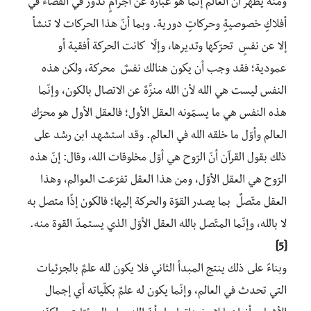
ومنه يظهر أنّ العالم إنّما هو عبارةٌ عن أجرامٍ تدور في الفضاء في
أفلاكٍ خصوصيةٍ وحركاتٍ دورية. وبما أنّ هذا الحركات لا تنشأ
إلا عن نفسٍ تحرّكها وتديرها، وإلّا كانت الحركة أفقية أو
عمودية؛ فقد وجب أن يكون هنالك نفسٌ محركة، ولكن هذه
النفس ليست هي الله لأن الله منزَّهٌ عن الاتصال بالكون، وإنّما
هذه النفس هي ما يسمّونه العقل الأول؛ فالعقل الأول هو محرّك
العالم وأوّل ما خلقه الله في العالم. وقد استشهد ابن رشد على
ذلك بقول القرآن أنّ الرّوح هي أوّل مخلوقات الله، وقال: إنّ هذه
الرّوح هي العقل الأوّل، ومن هذا العقل تفرّعت العوالم، وهذا
العقل متّصلٌ بما يصدر القوّة والحركة إليها؛ فالكون إذًا متصل به
لا بالله، وإنّما المتّصل بالله العقل الأوّل الذي يستمدّ القوة منه.
[5]
وبناءً على ذلك ينتج المبدأ الثاني فلا يكون لله علمٌ بالجزئيات
التي تحدث في العالم، وإنّما يكون له علمٌ بكلّياته أي إجمال