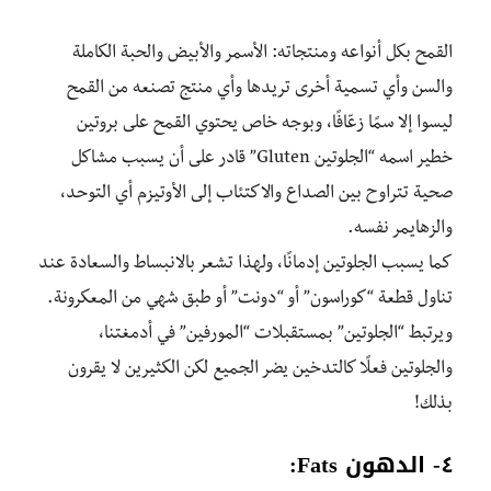
القمح بكل أنواعه ومنتجاته: الأسمر والأبيض والحبة الكاملة
والسن وأي تسمية أخرى تريدها وأي منتج تصنعه من القمح
ليسوا إلا سمًا زعّافًا، وبوجه خاص يحتوي القمح على بروتين
خطير اسمه “الجلوتين Gluten” قادر على أن يسبب مشاكل
صحية تتراوح بين الصداع والاكتئاب إلى الأوتيزم أي التوحد،
والزهايمر نفسه.
كما يسبب الجلوتين إدمانًا، ولهذا تشعر بالانبساط والسعادة عند
تناول قطعة “كوراسون” أو “دونت” أو طبق شهي من المعكرونة.
ويرتبط “الجلوتين” بمستقبلات “المورفين” في أدمغتنا،
والجلوتين فعلًا كالتدخين يضر الجميع لكن الكثيرين لا يقرون
بذلك!
٤- الدهون Fats: