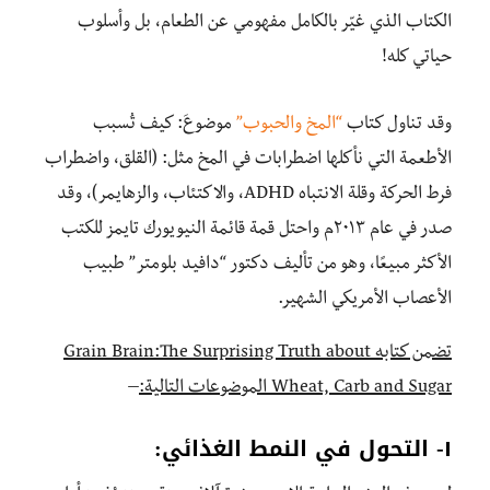
الكتاب الذي غيّر بالكامل مفهومي عن الطعام، بل وأسلوب
حياتي كله!
وقد تناول كتاب
“المخ والحبوب”
موضوعَ: كيف تُسبب
الأطعمة التي نأكلها اضطرابات في المخ مثل: (القلق، واضطراب
فرط الحركة وقلة الانتباه ADHD، والاكتئاب، والزهايمر)، وقد
صدر في عام ٢٠١٣م
واحتل قمة قائمة النيويورك تايمز للكتب
الأكثر مبيعًا، وهو من تأليف دكتور “دافيد بلومتر” طبيب
الأعصاب الأمريكي الشهير.
تضمن كتابه Grain Brain:The Surprising Truth about
Wheat, Carb and Sugar الموضوعات التالية:
–
١- التحول في النمط الغذائي: