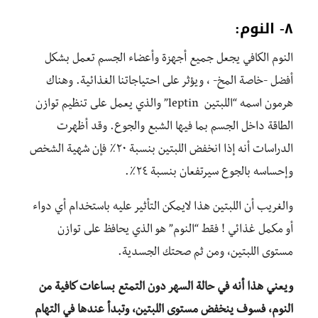
٨- النوم:
النوم الكافي يجعل جميع أجهزة وأعضاء الجسم تعمل بشكل
أفضل -خاصة المخ- ، ويؤثر على احتياجاتنا الغذائية. وهناك
هرمون اسمه “اللبتين leptin” والذي يعمل على تنظيم توازن
الطاقة داخل الجسم بما فيها الشبع والجوع. وقد أظهرت
الدراسات أنه إذا انخفض اللبتين بنسبة ٢٠٪؜ فإن شهية الشخص
وإحساسه بالجوع سيرتفعان بنسبة ٢٤٪؜.
والغريب أن اللبتين هذا لايمكن التأثير عليه باستخدام أي دواء
أو مكمل غذائي ! فقط “النوم” هو الذي يحافظ على توازن
مستوى اللبتين، ومن ثم صحتك الجسدية.
ويعني هذا أنه في حالة السهر دون التمتع بساعات كافية من
النوم، فسوف ينخفض مستوى اللبتين، وتبدأ عندها في التهام