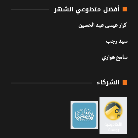
أفضل متطوعي الشهر
كرار عيسى عبد الحسين
سيد رجب
سامح هواري
الشركاء