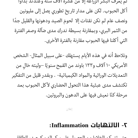
لم يعرف البشر الزراعة إلا من عشرة آلاف سنة وعندئذ بدأوا
أكل الحبوب. لكن على مدار تاريخ تطوري يصل إلى مليونين
ونصف عام لم نكن نقتات إلا لحومَ الصيد ودهونها والقليل جدًا
من الثمر البري، وبمقارنة بسيطة ندرك مدى ضآلة وصغر الفترة
التي أكلنا فيها الحبوب مقارنة بالفترة الأخرى.
ونلاحظ أنه في هذه الأيام يستهلك -على سبيل المثال- الشخص
الأمريكي ١٠ آلاف و١٣٣ باوند من القمح سنويًا –
وليته خالٍ من
التعديلات الوراثية والمواد الكيميائية- . وبقدر قليل من التفكير
تكتشف مدى عبثية هذا التحول الحضاري لأكل الحبوب بعد
مرحلة كنّا نعيش فيها على الدهون والبروتين.
إعلان
٢- الالتهابات Inflammation: