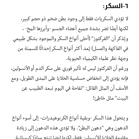
٦-السكر:
لا تؤدي السكريات فقط إلى وجود بطن ضخم ذو حجم كبير،
لكنها أيضًا تضر بشدة جميع أعضاء الجسم -وأبرزها المخ- ،
ويُذكر أن “الفركتوز” (أحلى أنواع السكر والموجود بشكل طبيعي
في الفاكهة والعسل) يُعد أكثر أنواع السكر إحداثًا للسمنة من
وجهة نظر علماء الكيمياء الحيوية.
ورغم أن الفركتوز ليس له تأثير فوري على سكر الدم أو الأنسولين،
فإنه يؤدي إلى انخفاض حساسية الخلايا على المدى الطويل، ومع
الأسف أن المثل القائل: “تفاحة في اليوم تبعد الطبيب عن
البيت” مثل خاطِئ!
و يتحول هذا السكر -وبقية أنواع الكربوهيدرات- إلى أسوء أنواع
الدهون وهي “دهون البطن”. ولا تؤدي هذه الدهون إلى زيادة
مقاومة الخلايا للأنسولين فقط، لكنها ايضا تنتج موادًا كيميائية