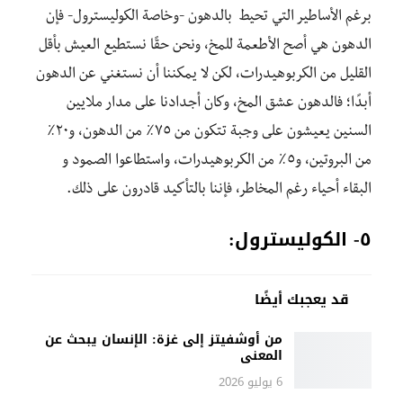
برغم الأساطير التي تحيط بالدهون -وخاصة الكوليسترول- فإن
الدهون هي أصح الأطعمة للمخ، ونحن حقًا نستطيع العيش بأقل
القليل من الكربوهيدرات، لكن لا يمكننا أن نستغني عن الدهون
أبدًا؛ فالدهون عشق المخ، وكان أجدادنا على مدار ملايين
السنين يعيشون على وجبة تتكون من ٧٥٪ من الدهون، و٢٠٪
من البروتين، و٥٪ من الكربوهيدرات، واستطاعوا الصمود و
البقاء أحياء رغم المخاطر، فإننا بالتأكيد قادرون على ذلك.
٥-
الكوليسترول:
قد يعجبك أيضًا
من أوشفيتز إلى غزة: الإنسان يبحث عن
المعنى
6 يوليو 2026