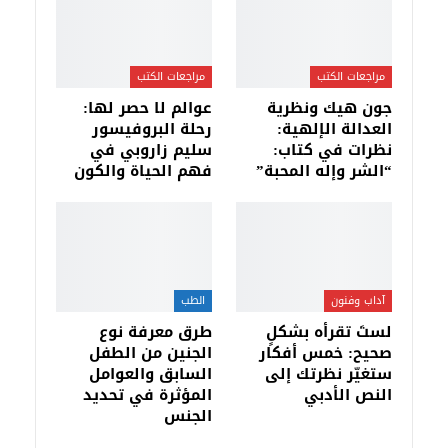
مراجعات الكتب
مراجعات الكتب
جون هيك ونظرية
عوالم لا حصر لها:
العدالة الإلهية:
رحلة البروفيسور
نظرات في كتاب:
سليم زاروبي في
“الشر وإله المحبة”
فهم الحياة والكون
آداب وفنون
الطب
لستَ تقرأه بشكلٍ
طرق معرفة نوع
صحيح: خمس أفكار
الجنين من الطفل
ستغيّر نظرتك إلى
السابق والعوامل
النص الأدبي
المؤثرة في تحديد
الجنس