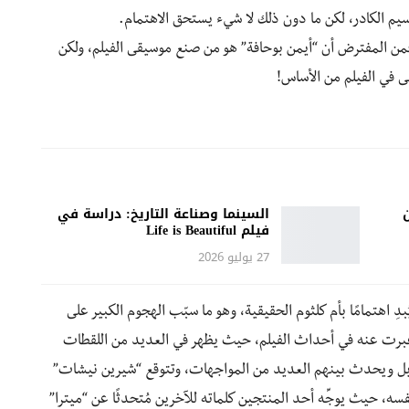
م الكادر، لكن ما دون ذلك لا شيء يستحق الاهتمام.
فمن المفترض أن “أيمن بوحافة” هو من صنع موسيقى الفيلم، ولكن
 في الفيلم من الأساس!
السينما وصناعة التاريخ: دراسة في
فيلم Life is Beautiful
27 يوليو 2026
 يُبدِ اهتمامًا بأم كلثوم الحقيقية، وهو ما سبّب الهجوم الكبير على
عبرت عنه في أحداث الفيلم، حيث يظهر في العديد من اللقطات
، بل ويحدث بينهم العديد من المواجهات، وتتوقع “شيرين نيشات”
سه، حيث يوجِّه أحد المنتجين كلماته للآخرين مُتحدثًا عن “ميترا”