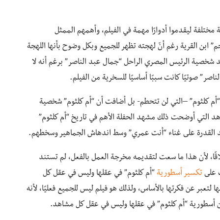
ختلفة ليقدموا أدوارًا مهمة في الفيلم، وأهمهم الممثل
ابن القرية رغم أنّ لهجته تظهر للجميع وبكل وضوح بأنها اللهجة
 شخصية الرئيس المصري الراحل “جمال عبد الناصر” برغم أنه لا
صر” صوتيًا كانت سببًا أساسيًا للسخرية من الفيلم.
م كلثوم” –التي لن تتحطم- بل أضافت أن “أم كلثوم” شخصية
هد التي أوضحت ذلك مشهد الحفلة الأهم في تاريخ “أم كلثوم”
قد القدرة على غناء “أنت عمري” وسط اندهاش الجماهير وسخطهم.
اقًا، لأن هذا ما سعت لتقديمه مخرجة العمل بالفعل، لم تستند
ت على
تكسير أسطورية
“أم كلثوم” في عقلها وليس في عقل كل
لتعبر عن فكرتها بالأساس، ولذلك هو فيلم ليس للجميع فعليًا، لأنه
ن أسطورية “أم كلثوم” في عقلها وليس في عقل كل مشاهد.