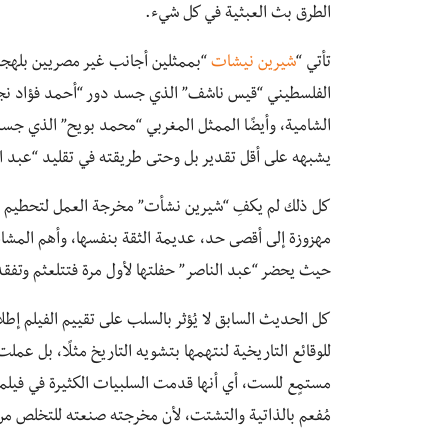
الطرق بث العبثية في كل شيء.
تأتي “
شيرين نيشات
“بممثلين أجانب غير مصريين بلهجة م
الفلسطيني “قيس ناشف” الذي جسد دور “أحمد فؤاد نجم” 
الشامية، وأيضًا الممثل المغربي “محمد بويح” الذي جسد
يشبهه على أقل تقدير بل وحتى طريقته في تقليد “عبد النا
كل ذلك لم يكفِ “شيرين نشأت” مخرجة العمل لتحطيم “أ
مهزوزة إلى أقصى حد، عديمة الثقة بنفسها، وأهم المشا
حيث يحضر “عبد الناصر” حفلتها لأول مرة فتتلعثم وتف
كل الحديث السابق لا يُؤثر بالسلب على تقييم الفيلم إطل
للوقائع التاريخية لنتهمها بتشويه التاريخ مثلًا، بل عمل
مستمٍع للست، أي أنها قدمت السلبيات الكثيرة في فيلمها 
مُفعم بالذاتية والتشتت، لأن مخرجته صنعته للتخلص م