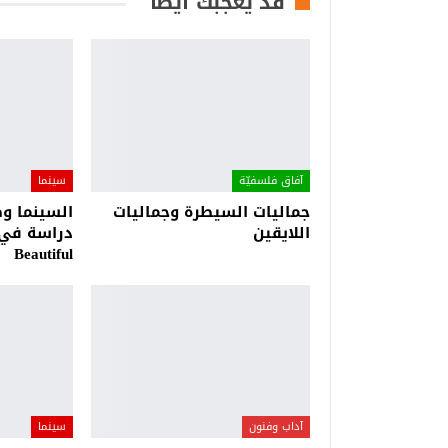
قد يعجبك أيضا
آفاق فلسفيّة‎
سينما
جماليات السيطرة وجماليات
السينما وص
اللايقين
Beautiful
آداب وفنون
سينما