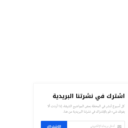
اشترك في نشرتنا البريدية
كل أسبوع تُنشر في المحطة بعض المواضيع الشيقة، إذا أردت ألا
يفوتك شيء قم بالإشتراك في نشرتنا البريدية من هنا.
الاشتراك