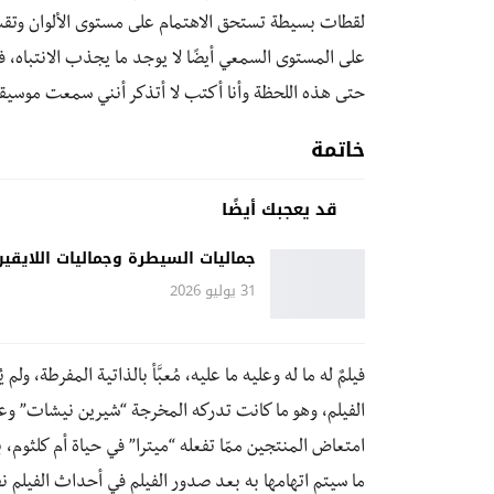
لقطات بسيطة تستحق الاهتمام على مستوى الألوان وتقسي
على المستوى السمعي أيضًا لا يوجد ما يجذب الانتباه، 
حتى هذه اللحظة وأنا أكتب لا أتذكر أنني سمعت موسيقى
خاتمة
قد يعجبك أيضًا
جماليات السيطرة وجماليات اللايقين
31 يوليو 2026
فيلمٌ له ما له وعليه ما عليه، مُعبَّأ بالذاتية المفرطة، ولم
الفيلم، وهو ما كانت تدركه المخرجة “شيرين نيشات” و
امتعاض المنتجين ممّا تفعله “ميترا” في حياة أم كلثوم
ما سيتم اتهامها به بعد صدور الفيلم في أحداث الفيلم نف