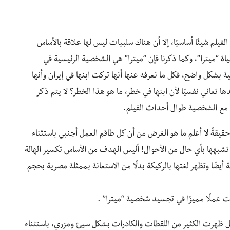
فيلم شيئًا أساسيًا، إلا أن هناك سلبيات ليس لها علاقة بالأساس
اة “ميترا”، وكما ذكرنا فإن “ميترا” هي الشخصية الرئيسية في
بشكل واضح، فكل ما نعرفه عنها أنها تركت ابنها في إيران وأنها
 تعاني نفسيًا لأن ابنها في خطر، ما هو هذا الخطر؟ لا يتم ذكر
 مع الشخصية طوال أحداث الفيلم.
حقيقةً لا أعلم ما هو الغرض من أن كل طاقم العمل أجنبي باستثناء
 تشبهها بأي حال من الأحوال! أليس الهدف من الأساس تكسير الهالة
يضًا وتظهر لغتها بالركيكة بدلًا من الاستعانة بممثلة مصرية بحجم
ت عملًا مميزًا في تجسيد شخصية “ميترا” .
بل ظهرت الكثير من اللقطات والكادرات بشكل سيئ ومزري، باستئناء