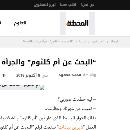
من نحن؟
اكتب معنا
تبرع للمحتوى
العلوم
آ
المحطة
آداب وفنون
سينما
“البحث عن أم كلثوم” والجرأة في ذاتية التجربة!
“البحث عن أم كلثوم” والجرأة 
بواسطة
محمد محمود
في
8 أكتوبر 2018
203
– ليه حطمتِ صورتي؟
– تعبت من شهرتك وعظمتك.
بذلك الحوار البسيط الذي دار بين “أم كلثوم” والشخصي
العمل “
شيرين نيشات
“
صنعت فيلم “البحث عن أم كلثوم”