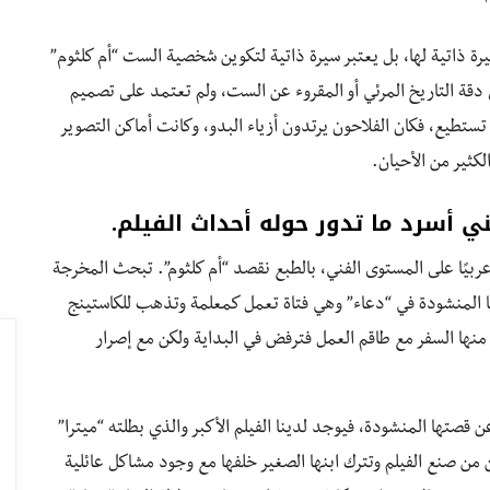
سيرة ذاتية لها، بل يعتبر سيرة ذاتية لتكوين شخصية الست “أم كلثوم”
دقة التاريخ المرئي أو المقروء عن الست، ولم تعتمد على تصميم
تطيع، فكان الفلاحون يرتدون أزياء البدو، وكانت أماكن التصوير
كثير من الأحيان.
 أسرد ما تدور حوله أحداث الفيلم.
بيًا على المستوى الفني، بالطبع نقصد “أم كلثوم”. تبحث المخرجة
ها المنشودة في “دعاء” وهي فتاة تعمل كمعلمة وتذهب للكاستينج
 منها السفر مع طاقم العمل فترفض في البداية ولكن مع إصرار
 قصتها المنشودة، فيوجد لدينا الفيلم الأكبر والذي بطلته “ميترا”
ن من صنع الفيلم وتترك ابنها الصغير خلفها مع وجود مشاكل عائلية