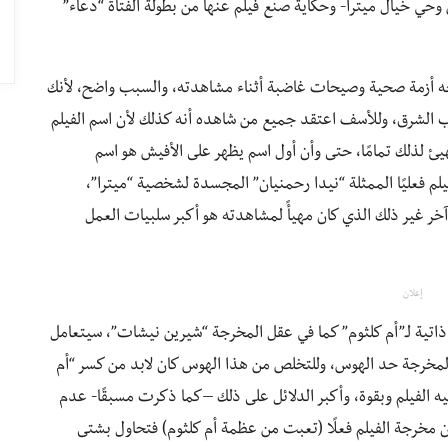
وحي خيال ميترا- وحكاية صنع فيلم عنها من بطولة الفتاة “دعاء”
يواجه أزمة صحية وصيحات غاضبة أثناء مشاهدته، والسبب واضح، لأنك
كوكب الشرق، وللأسف اعتقد جميع من شاهده أنه كذلك لأن اسم الفيلم
هيئ لذلك تمامًا، حتى وأن أول اسم يظهر على الأفيش هو اسم
م فعليًا الممثلة “نيدا رحمنيان” المجسدة لشخصية “ميترا”،
آخر غير ذلك الذي كان مهيأً لمشاهدته هو أكبر سلبيات العمل
إعلان
ة ذاتية لـ”أم كلثوم” كما في عقل المخرجة “شيرين نيشات”، سيتعامل
 المخرجة حد الهوس، وللتخلص من هذا الهوس كان لابد من كسر “أم
 الفيلم وبقوة، وأكبر الدلائل على ذلك –كما ذكرت مسبقًا- عدم
ح أن مخرجة الفيلم فعلًا (تعبت من عظمة أم كلثوم) فتحاول بشتى