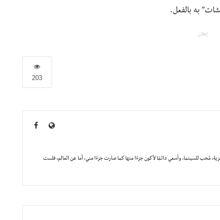
نيشات” به بالفعل.
إعلان
203
يزية، مُحب للسينما، وأسعي دائمًا لأكون جزءًا منها كما صارت جزءًا مني، أما عن العالم، فلست