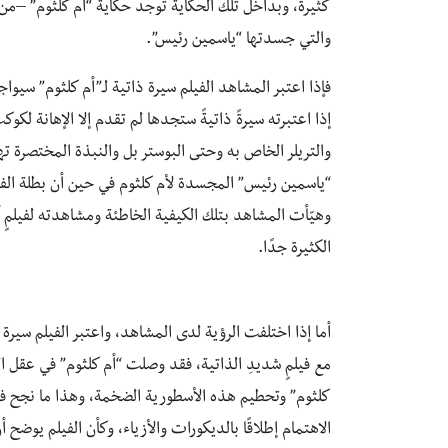
كثيرة، وبداخل تلك الحكاية توجد حكاية “أم كلثوم” –من 
والتي جسدتها “ياسمين رئيس”.
فإذا اعتبر المشاهد الفيلم سيرة ذاتية لـ”أم كلثوم” س
إذا اعتبرته سيرةً ذاتيةً ستجدها لم تقدم إلا الإهانة ل
والتريلر الخاص به وحتى البوستر بل والنبذة المختصرة ت
“ياسمين رئيس” المجسدة لأم كلثوم في حين أن بطلة الفيل
وهيّأت المشاهد بتلك الكيفية الخاطئة ومشاهدته لفيلمٍ 
الكثيرة جدًا.
أما إذا اختلفت الرؤية لدى المشاهد، واعتبر الفيلم سير
مع فيلمٍ شديدِ الذاتية، فقد وصلت “أم كلثوم” في عقل
كلثوم” وتحطيم هذه الأسطورية الضخمة، وهذا ما نجح فيه
الاهتمام إطلاقًا بالديكورات والأزياء، وكأن الفيلم يوض