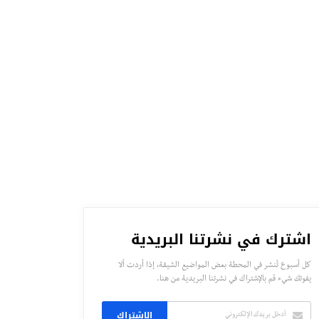
اشترك في نشرتنا البريدية
كل أسبوع تُنشر في المحطة بعض المواضيع الشيقة، إذا أردت ألا
يفوتك شيء قم بالإشتراك في نشرتنا البريدية من هنا.
الاشتراك