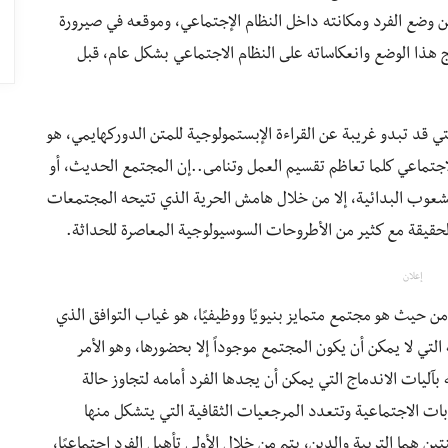
ن وضع الفرد ومكانته داخل النظام الإجتماعي، وموقعه في صيرورة
ئج هذا الوضع وانعكاساته على النظام الاجتماعي بشكل عام، قبل
التي قد تبدو غريبة عن القراءة الإبستمولوجية للمتن الدوركهايمي، هو
الاجتماعي كلما تعاظم تقسيم العمل وتنامى..إن المجتمع الحديث، أو
شعوب البدائية، إلا من خلال هامش الحرية الذي تتيحه المجتمعات
 الحقيقة مع كثير من الأطروحات السوسيولوجية المعاصرة للحداثة.
إعلان
من حيث هو مجتمع متمايز بنيويًا ووظيفيًا، هو غياب التوافق الذي
التي لا يمكن أن يكون المجتمع موجوداً إلا بحضورها، وهو الأمر
بآليات الاندماج التي يمكن أن يجدها الفرد أمامه لتجاوز حالة
بات الاجتماعية وتتعدد المرجعيات الثقافية التي يتشكل منها
ن هما التربية والدين، يتم من خلال الأولى تأهيل الفرد اجتماعيًا،