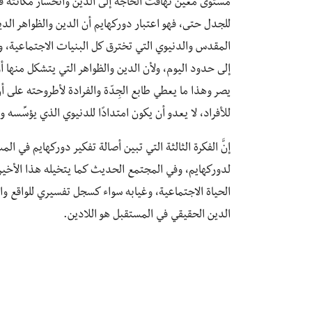
مستوى معين تهافت الحاجة إلى الدين وانحسار مكانته في 
للجدل حتى، فهو اعتبار دوركهايم أن الدين والظواهر الدين
المقدس والدنيوي التي تخترق كل البنيات الاجتماعية، وت
إلى حدود اليوم، ولأن الدين والظواهر التي يتشكل منها أ
يصر وهذا ما يعطي طابع الجِدّة والفرادة لأطروحته على أن 
للأفراد، لا يعدو أن يكون امتدادًا للدنيوي الذي يؤسِّسه و
إنَّ الفكرة الثالثة التي تبين أصالة تفكير دوركهايم في
لدوركهايم، وفي المجتمع الحديث كما يتخيله هذا الأخير
الحياة الاجتماعية، وغيابه سواء كسجل تفسيري للواقع وال
الدين الحقيقي في المستقبل هو اللادين.