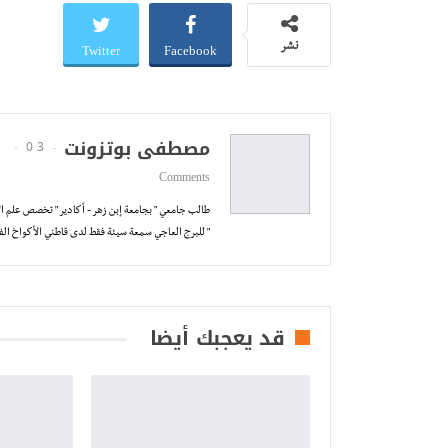
Twitter
Facebook
نشر
مصطفى بوتزونت
0
3 Posts
Comments
طالب جامعي " بجامعة إبن زهر - أكادير " تخصص علم الإ
" للبرج العاجي سمعة سيئة فقط لدى قاطني الأكواخ الفك
قد يعجبك أيضا