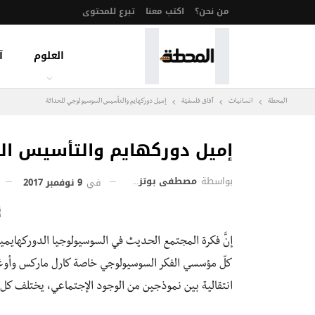
من نحن؟
اكتب معنا
تبرع للمحتوى
العلوم
آ
المحطة
انسانيات
آفاق فلسفيّة‎
إميل دوركهايم والتأسيس السوسيولوجي للحداثة
إميل دوركهايم والتأسيس ال
بواسطة
مصطفى بوتزونت
في
9 نوفمبر 2017
إنَّ فكرة المجتمع الحديث في السوسيولوجيا الدوركهايم
كلّ مؤسسي الفكر السوسيولوجي خاصة كارل ماركس وأو
انتقالية بين نموذجين من الوجود الإجتماعي، يختلف كل 