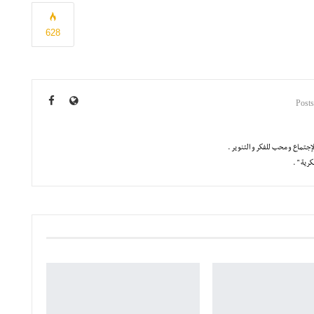
628
جتماع و محب للفكر و التنوير .
رية " .