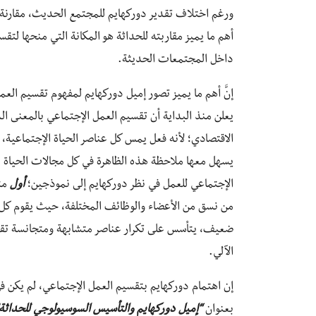
ورغم اختلاف تقدير دوركهايم للمجتمع الحديث، مقارن
أهم ما يميز مقاربته للحداثة هو المكانة التي منحها لتقسيم
داخل المجتمعات الحديثة.
إنَّ أهم ما يميز تصور إميل دوركهايم لمفهوم تقسيم العم
يعلن منذ البداية أن تقسيم العمل الإجتماعي بالمعنى ا
الاقتصادي؛ لأنه فعل يمس كل عناصر الحياة الإجتماعية،
يسهل معها ملاحظة هذه الظاهرة في كل مجالات الحياة ال
الإجتماعي للعمل في نظر دوركهايم إلى نموذجين؛
أول
متم
من نسق من الأعضاء والوظائف المختلفة، حيث يقوم كل ف
ضعيف، يتأسس على تكرار عناصر متشابهة ومتجانسة تقو
الآلي.
إن اهتمام دوركهايم بتقسيم العمل الإجتماعي، لم يكن في
بعنوان
“إميل دوركهايم والتأسيس السوسيولوجي للحداثة