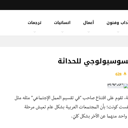
داب وفنون
أعمال
انسانيات
ترجمات
سوسيولوجي للحداثة
628
ية، تقوم على اقتناع صاحب “في تقسيم العمل الإجتماعي” مثله مثل
غست كونت؛ بأن المجتمعات الغربية بشكل عام تعيش مرحلة
واحد منهما عن الآخر بشكل كليّ.