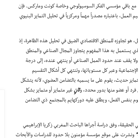
ة مع باقي مؤسسي الفكر السوسيولوجي وخاصة كونت وماركس. فإن
 العمل، باعتباره مصدراً مهماً ومركزياً في تحليل التمايز البنيوي
ل، هو تجاوزه للمنطق الاقتصادي الضيق في تحليل هذه الظاهرة، إذ
لذي يستعمل به هذا المفهوم يتجاوز المجال الصناعي والمنطق
 ولا يقف عند حدود العمل الصناعي أو ينتهي عنده، إلى درجة
إجتماعية وعبر كل مستوياتها، وتنتهي كل أشكال التقسيم
ايز حديث، يقوم على ما يسميه بالتضامن العضوي، لأنه يتشكل
رد أو عضو منها بدور محدد، و
ثانٍ
غير متمايز أو متمايز بشكل
م بنفس الفعل، ويطلق عليه دوركهايم بالمجتمع ذي التضامن
 الحقيقة، وفق دراسة أجراها الباحث المغربي زكريا الإبراهيمي
”
ونشرت على موقع مؤسسة مؤمنون بلا حدود للدراسات والأبحاث