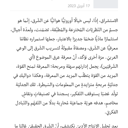
17 أبريل 2023
الاستشراق، إذًا، ليس خيالًا أوروبّيًّا هوائيًّا عن الشّرق، إنّما هو
جسمٌ من النّظريّات المُخترَعة والمُطبَّقة، تضمّنت، ولعدّة أجيال،
استثمارًا مادّيًّا ضخمًا جديرًا بالاعتبار، جعلها استمراره نظامًا
معرفيًّا عن الشّرق، ومصفاةً مقبولةً لتسريب الشّرق إلى الوعي
الغربيّ. مرّة أخرى نؤكّد، أنّ معرفة عرق الموضوع (أي
الشّرقيّين)، يجعل إدارتهم سهلة ومربحة؛ المعرفة تمنح القوّة،
المزيد من القوّة يتطلّب المزيد من المعرفة، وهكذا دواليك في
جدليّةٍ مربحةٍ متزايدةٍ من المعلومات والسّيطرة. تلك الجدليّة
تولّد غضبًا يستوقف التّفكير، يسجننا في تصنيفاتٍ ونقاشٍ
مخاصمٍ، هدفه هويّة جماعيّة مُحارِبة بدلًا من التّفهّم والتّبادل
الفكريّ.
بعد تحليل الإنتاج الأدبيّ نكتشف، أنّ الشّرق الحقيقيّ غالِبًا ما