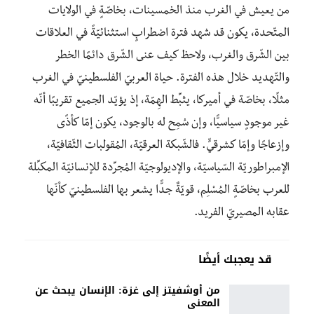
من يعيش في الغرب منذ الخمسينات، بخاصّةٍ في الولايات
المتّحدة، يكون قد شهد فترة اضطرابٍ استثنائيّةً في العلاقات
بين الشّرق والغرب، ولاحظ كيف عنى الشّرق دائمًا الخطر
والتّهديد خلال هذه الفترة. حياة العربيّ الفلسطينيّ في الغرب
مثلًا، بخاصّة في أميركا، يثبِّط الهِمّة، إذ يؤيّد الجميع تقريبًا أنّه
غير موجودٍ سياسيًّا، وإن سُمِح له بالوجود، يكون إمّا كأذًى
وإزعاجًا وإمّا كشرقيٍّ. فالشّبكة العرقيّة، المُقولبات الثّقافيّة،
الإمبراطوريّة السّياسيّة، والإديولوجيّة المُجرِّدة للإنسانيّة المكبِّلة
للعرب بخاصّةٍ المُسْلِم، قويّةٌ جدًّا يشعر بها الفلسطينيّ كأنّها
عقابه المصيريّ الفريد.
قد يعجبك أيضًا
من أوشفيتز إلى غزة: الإنسان يبحث عن
المعنى