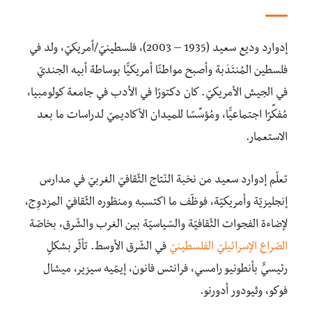
إدوارد وديع سعيد (1935 – 2003)، فلسطينيّ/أمريكيّ، ولد في
فلسطين المُنتَدَبة وأصبح مواطنًا أمريكيًّا بوساطة أبيه الجنديّ
في الجيش الأمريكيّ. كان دكتورًا في الأدب في جامعة كولومبيا،
مُفكِّرًا اجتماعيًّا، ومُؤسِّسًا للميدان الأكاديميّ لدراسات ما بعد
الاستعمار.
تعلّم إدوارد سعيد من نخبة النّتاج الثّقافيّ الغربيّ في مدارس
إنجليزيّة وأمريكيّة، فوظّف ما اكتسبه ومنظوره الثّقافيّ المزدوِج،
لإضاءة الفجوات الثّقافيّة والسّياسيّة بين الغرب والشّرق، بخاصّة
الصّراع الإسرائيليّ الفلسطينيّ
في الشّرق الأوسط. تأثّر بشكلٍ
رئيسيٍّ بأنطونيو رامسي، فرانتس فانون، إيمّيه سيزير، ميشال
فوكو، وثيودور أدورنو.