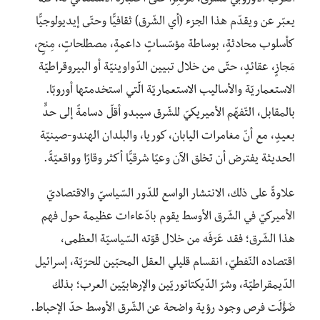
يعبّر عن ويقدّم هذا الجزء (أي الشّرق) ثقافيًّا وحتّى إيديولوجيًّا
كأسلوب محادثةٍ، بوساطة مؤسّساتٍ داعمةٍ، مصطلحاتٍ، مِنحٍ،
مَجازٍ، عقائدٍ، حتّى من خلال تبيين الدّواوينيّة أو البيروقراطيّة
الاستعماريّة والأساليب الاستعماريّة الّتي استخدمتها أوروبّا.
بالمقابل، التّفهّم الأميريكيّ للشّرق سيبدو أقلّ دسامةً إلى حدٍّ
بعيدٍ، مع أنّ مغامرات اليابان، كوريا، والبلدان الهندو-صينيّة
الحديثة يفترض أن تخلق الآن وعيًا شرقيًّا أكثر وقارًا وواقعيّةً.
علاوةً على ذلك، الانتشار الواسع للدّور السّياسيّ والاقتصاديّ
الأميركيّ في الشّرق الأوسط يقوم بادّعاءات عظيمة حول فهم
هذا الشّرق؛ فقد عَرّفَه من خلال قوّته السّياسيّة العظمى،
اقتصاده النّفطيّ، انقسام قليلي العقل المحبّين للحرّيّة، إسرائيل
الدّيمقراطيّة، وشرّ الدّيكتاتوريّين والإرهابيّين العرب؛ بذلك
ضَؤُلَت فرص وجود رؤية واضحة عن الشّرق الأوسط حدّ الإحباط.