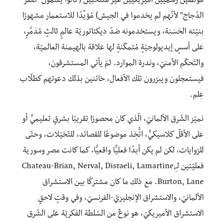
موظّفين رسميّين أميريكيّين غير مُنتخَبين (كانوا يسمّون “صقر
الدّجاج” لأنّهم لم يخدموا في الجيش) مُؤيِّدًا للاستعمار مشهورًا
بنيّته الحَسَنة، ويستخدمونه ضدّ ديكتاتوريّة عالمٍ ثالثٍ مُدَمَّرٍ،
على أسسٍ إيديولوجيّةٍ مُتمكّنةٍ لها علاقة بالهيمنة العالميّة،
والتّحكّم الأمنيّ، وندرة الموارد. ثمّ يأتي المستشرقون،
فيستعجلون ويبرّرون تلك الأفعال، خائنين بذلك دعوتهم كطلّاب
عِلم.
نميّز الشّرق الألمانيّ، الّذي كان محصورًا تقريبًا بشرقٍ تعليميٍّ أو
على الأقلّ كلاسيكيٍّ، اتُّخِذ موضوعًا للقصائد، للتّخيّلات، وحتّى
للرّوايات، لكن لم يكن أبدًا فعليًّا واقعيًّا، كما كانت مصر وسورية
فعليّتين لـِChateau-Brian, Nerval, Disraeli, Lamartine,
Burton, Lane. مع ذلك ما كان مشتركًا بين الاستشراق
الألمانيّ، والاستشراق الإنجليزيّ-الفرنسيّ، وفي وقتٍ لاحقٍ
الاستشراق الأميريكيّ، هو نوعٌ من السّلطة الفكريّة على الشّرق