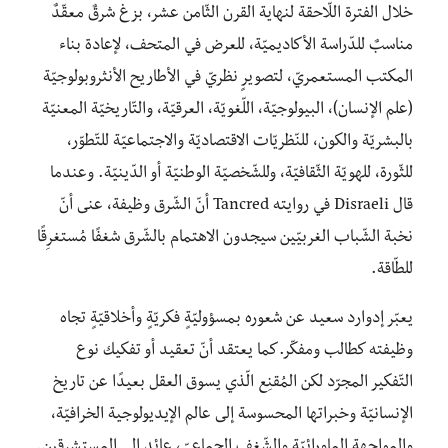
خلال الفترة اللّاحقة لنهاية القرن الثّامن عشر، بزغ شرقٌ معقّدٌ
مناسبٌ للدّراسة الأكاديميّة، للعرض في المتحف، لإعادة بناء
المكتب المستعمريّ، لتصويرٍ نظريّ في الأطاريح الأنثروبولوجيّة
(علم الإنسان)، البيولوجيّة، اللّغويّة، العرقيّة، والتّاريخيّة المعنيّة
بالبشريّة والكون، للنّظريّات الاقتصاديّة والاجتماعيّة للتّطوّر،
للثّورة، للهويّة الثّقافيّة، وللشّخصيّة الوطنيّة أو الدّينيّة. وعندما
قال Disraeli في روايته Tancred أنّ الشّرق وظيفة، عنى أنّ
نخبة الشّباب الغربيّين سيجدون الاهتمام بالشّرق شغفًا مُستغرِقًا
للطّاقة.
يعبّر إدوارد سعيد عن شعوره بمسؤوليّةٍ فكريّةٍ وأخلاقيّةٍ تجاه
وظيفته كطالب ومفكّر.كما يعتقد أنّ تعقيد أو تفكيك نوع
التّفكير المجرّد لكن المُقنِع الّذي يسوق العقل بعيدًا عن تاريخ
الإنسانيّة وخبراتها المحسوسة إلى عالم الإيديولوجية الخرافيّة،