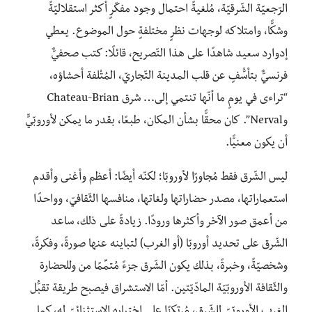
الرّجعيّة الشّرقيّة، مُلغيةً احتمال وجود مفكّرٍ أكثر استقلاليّةً
وشكًّا، وامتلاكه لوجهات نظرٍ مختلفةٍ حول الموضوع. يعطي
إدوارد سعيد شاهدًا على هذا التّصريح، قائلًا: كتب صحفيٌّ
فرنسيٌّ بتأسُّفٍ عن قلب المدينة التّجاريّ، المُتْلفة أحشاؤه،
“تراءى في يومٍ ما أنّها تنتمي إلى… شرق Chateau-Brian
وNerval”. كان محقًّا بشأن المكان، طبعًا، بقدر ما يمكن لأوروبّيٍّ
أن يكون معنيًّا.
ليس الشّرق فقط مُجاورًا لأوروبّا؛ لكنّه أيضًا: أعظم وأغنى وأقدم
استعماراتها، مصدر حضاراتها ولغاتها، منافسها الثّقافيّ، وواحدًا
من أعمق صور الآخر وأكثرها ورودًا. زيادةً على ذلك، ساعد
الشّرق على تحديد أوروبّا (أو الغرب) لتباينه عنها صورةً، وفكرةً،
وشخصيّةً، وخبرةً، بذلك يكون الشّرق جزءً مُتمِّمًا من وللحضارة
والثّقافة الأوروبّيّة المادّيّتين. أمّا الاستشراق فيصبح طريقة تقبُّل
الغرب الأوروبّيّ للشّرق، مُرتكِزًا على اختباره الاستثنائيّ له، كما