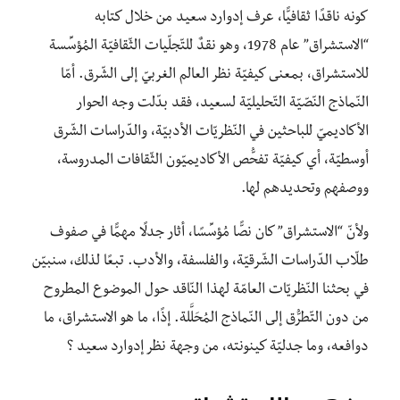
كونه ناقدًا ثقافيًّا، عرف إدوارد سعيد من خلال كتابه
“الاستشراق” عام 1978، وهو نقدٌ للتّجلّيات الثّقافيّة المُؤسِّسة
للاستشراق، بمعنى كيفيّة نظر العالم الغربيّ إلى الشّرق. أمّا
النّماذج النّصّيّة التّحليليّة لسعيد، فقد بدّلت وجه الحوار
الأكاديميّ للباحثين في النّظريّات الأدبيّة، والدّراسات الشّرق
أوسطيّة، أي كيفيّة تفحُّص الأكاديميّون الثّقافات المدروسة،
ووصفهم وتحديدهم لها.
ولأنّ “الاستشراق” كان نصًّا مُؤسِّسًا، أثار جدلًا مهمًّا في صفوف
طلّاب الدّراسات الشّرقيّة، والفلسفة، والأدب. تبعًا لذلك، سنبيّن
في بحثنا النّظريّات العامّة لهذا النّاقد حول الموضوع المطروح
من دون التّطرُّق إلى النّماذج المُحَلَّلة. إذًا، ما هو الاستشراق، ما
دوافعه، وما جدليّة كينونته، من وجهة نظر إدوارد سعيد ؟