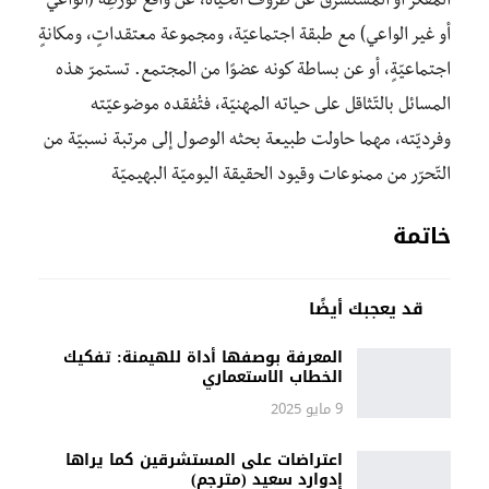
المُفكّر أو المُستشرق عن ظروف الحياة، عن واقع تَوَرُّطِه (الواعي
أو غير الواعي) مع طبقة اجتماعيّة، ومجموعة معتقداتٍ، ومكانةٍ
اجتماعيّةٍ، أو عن بساطة كونه عضوًا من المجتمع. تستمرّ هذه
المسائل بالتّثاقل على حياته المهنيّة، فتُفقده موضوعيّته
وفرديّته، مهما حاولت طبيعة بحثه الوصول إلى مرتبة نسبيّة من
التّحرّر من ممنوعات وقيود الحقيقة اليوميّة البهيميّة
خاتمة
قد يعجبك أيضًا
المعرفة بوصفها أداة للهيمنة: تفكيك
الخطاب الاستعماري
9 مايو 2025
اعتراضات على المستشرقين كما يراها
إدوارد سعيد (مترجم)