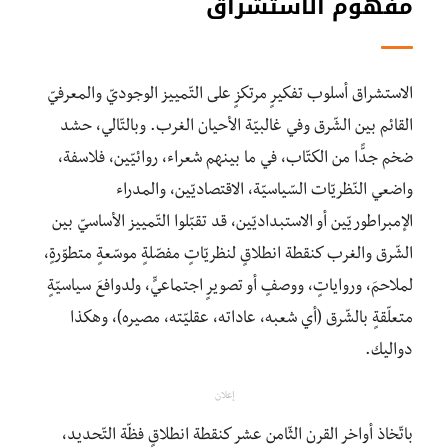
مفهوم الاستشراق
الاستشراق أسلوب تفكيرٍ مرتكزٍ على التّمييز الوجوديّ والمعرفيّ
القائم بين الشّرق وفي غالبيّة الأحيان الغرب. وبالتّالي، حشد
ضخم جدًّا من الكتّاب، في ما بينهم شعراء، روائيّين، فلاسفة،
واضعي النّظريّات السّياسيّة، الاقتصاديّين، والمدراء
الإمبراطوريّين أو الاستبداديّين، قد تقبّلوا التّمييز الأساسيّ بين
الشّرق والغرب كنقطة انطلاقٍ لنظريّاتٍ مفصّلةٍ موسّعةٍ متطوّرةٍ،
لملاحمَ، ورواياتٍ، ووصفٍ أو تصويرٍ اجتماعيٍّ، ولدوافعَ سياسيّةٍ
متعلّقةٍ بالشّرق (أي شعبه، عاداته، عقليّته، مصيره)، وهكذا
دواليك.
إعلان
باتّخاذ أواخر القرن الثّامن عشر كنقطة انطلاقٍ فظّة التّحديد،