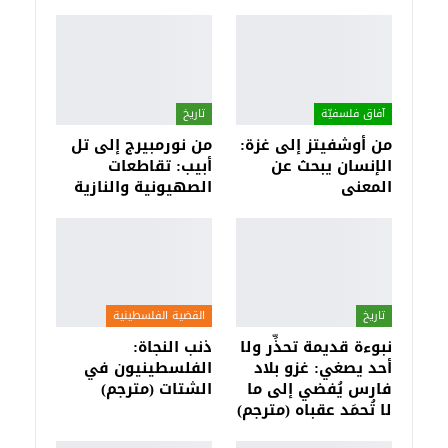
آفاق فلسفيّة‎
تاريخ
من أوشفيتز إلى غزة:
من نورمبيرج إلى تل
الإنسان يبحث عن
أبيب: تقاطعات
المعنى
الصهيونية والنازية
تاريخ
القضية الفلسطينية
نبوءة قديمة تحذِّر ولا
ذنب النجاة:
أحد يصغي: غزو بلاد
الفلسطينيون في
فارس يُفضي إلى ما
الشتات (مترجم)
لا تُحمَد عقباه (مترجم)