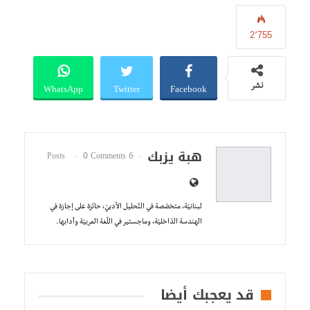
2٬755
WhatsApp
Twitter
Facebook
نشر
هبة يزبك
0 Comments
6 Posts
لبنانيّة، متخصّصة في التّحليل الأدبيّ، حائزة على إجازة في
الهندسة الدّاخليّة، وماجستير في اللّغة العربيّة وآدابها.
قد يعجبك أيضا