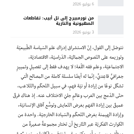
6 يوليو 2026
من نورمبيرج إلى تل أبيب: تقاطعات
الصهيونية والنازية
3 يونيو 2026
نتوصّل إلى القول، إنّ الاستشراق إدراك علم السّياسة الطّبيعيّة
وتوزيعه على النّصوص الجماليّة، الدّراسيّة، الاقتصاديّة،
الاجتماعيّة، وعلم فقه اللّغة؛ لا يهدف فقط إلى تفصيلٍ وتمييزٍ
جغرافيٍّ قاعِديٍّ، إنّما له أيضًا سلسلة كاملة من المصالح الّتي
تشكّل نوعًا من إرادة أو نيّة فهمٍ، في سبيل التّحكّم والتّلاعب،
حتّى الدّمج بين الغرب وعالمٍ جليّ الاختلاف عنه. إذ هناك فرقٌ
عميقٌ بين إرادة الفهم بغرض التّعايش وتوسُّع آفاق الإنسانيّة،
وإرادة الهيمنة بغرض التّحكّم والسّيادة الخارجيّة. واحدة من
الكوارث الفكريّة عبر التّاريخ أن تختار مجموعةٌ صغيرةٌ من