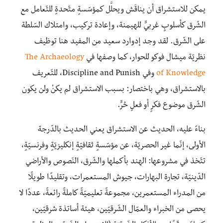
يمكن للاستشراق أن يناقَش ويحلَّل كمؤسّسةٍ متّحدةٍ للتّعامل مع
الشّرق كأسلوبٍ غربيٍّ للهيمنة، وإعادة تركيب، وامتلاك السّلطة
على الشّرق. لقد وجد إدوارد سعيد من المفيد هنا توظيف
نظريّة ميشال فوكو للحوار، كما وصفها في
The Archaeology
of Knowledge
وفي Discipline and Punish، للتّعريف
بالاستشراق، وهي باختصار: بسبب الاستشراق لم يكنْ ولن يكون
الشّرق موضوع فكرٍ أو فعلٍ حُرٍّ.
بناءً عليه، الحديث عن الاستشراق يعني الحديث بالدّرجة
الأولى، إنّما غير الحصريّة، عن مؤسّسةٍ ثقافيّةٍ إنكليزيّةٍ وفرنسيّةٍ،
تتّخذ في مشروعها: الهند بأكملها والشّرق، النّصوص والأراضي
الدّينيّة، تجارة البهارات، جيوش المستعمرات، وتقليدًا طويلًا
من المدراء المستعمرين، مجموعةً تعليميّةً كاملةً رائعةً، عددًا لا
يحصى من الخبراء والعمّال الشّرقيّين، هيئة أساتذة شرقيّين،