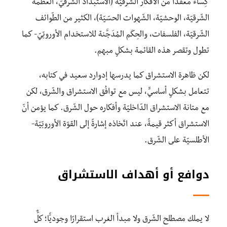
كِساءً معقّدًا من الأفكار الشّرقيّة (الاستبداد الشّرقيّ، العظمة
الشّرقيّة، الوحشيّة، الشّهوات الحسّيّة)، الكثير من الطّوائف
الشّرقيّة، الفلسفات، والحِكَم المُدَجَّنة للاستخدام الأوروبّيّ- كما
تطول وتقصر هذه القائمة بشكلٍ مبهم.
لكن ظاهرة الاستشراق كما يدرسها إدوارد سعيد في كتابه،
تتعامل بشكلٍ أساسيٍّ، ليس مع توافُق الاستشراق والشّرق، لكن
مع متانة الاستشراق الدّاخليّة وأفكاره حول الشّرق. كما يؤمن أنّ
الاستشراق أكثر قيمةً، عند اتّخاذه إشارةً إلى القوّة الأوروبّيّة-
الأطلسيّة على الشّرق.
دوافع أو أهداف الاستشراق
لا يملك مصطلح الشّرق ولا مبدأ الغرب استقرارًا وجوديًّا؛ كلٌّ