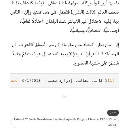
نفسها أوروبّا وأميركا)، العولمة غطاءً صافي النّيّة، لاكتشاف نقاط
ضعف العالم الثّالث (الشّرق) فتَعمَل على مُضاعفتها وإلهاء النّاس
بها، بُغْية الاحتلال غير المُباشر لتلك البلدان، احتلالًا ثقافيًّا،
اجتماعيًّا، اقتصاديًّا، وسياسيًّا.
إلى متى يبقى الغشاء على عقولنا؟ إلى متى نَنْساق كالخراف إلى
المَسلَخ؟ فالظّاهر أنّ التّاريخ لا يعيد نفسه، بل هو مُستنقعٌ جامدٌ
مُسَمَّرٌ على خشبة الخضوع.
[1]
لا كاتب، مقالة: إدوارد سعيد ، 6/1/2018، 
ard_Said
إعلان
مصدر
Edward W. Said, Orientalism, London-England: Penguin Classics, 1978, 1995,
2003.