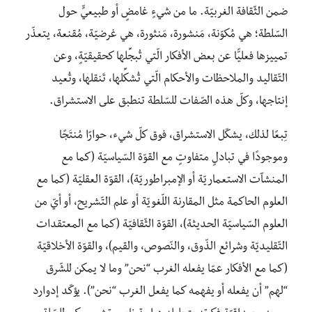
ضمن الثّقافة الغربيّة. ما من شيءٍ غامضٍ أو طبيعيٍّ حول
السّلطة؛ هي مُكوّنة، مَنشورة، مَنثورة، هي غرضيّة، مُقنعة، يتعذّر
تمييزها فعليًّا عن بعض الأفكار الّتي تُبجِّلها كحقيقيّةٍ، وعن
التّقاليد والملاحظات والأحكام الّتي تُشكِّلها، تَنقلها، وتُعيد
إنتاجها، وكلّ هذه الصّفات للسّلطة تنطبق على الاستشراق.
تِبعًا لذلك، يشكّل الاستشراق، فوق كلّ شيء، حوارًا مُنتَجًا
وموجودًا في تبادلٍ متفاوتٍ مع القوّة السّياسيّة (كما مع
المنشآت الاستعماريّة أو الإمبراطوريّة)، القوّة العقليّة (كما مع
العلوم الحاكمة مثل المقارنة اللّغويّة أو علم التّشريح، أو أيّ من
العلوم السّياسيّة الحديثة)، القوّة الثّقافيّة (كما مع المعتقدات
التّقليديّة وشرائع الذّوق، والنّصوص، والقيم)، والقوّة الأخلاقيّة
(كما مع الأفكار عمّا يفعله الغرب “نحن” وما لا يمكن للشّرق
“لهم” أن يفعله أو يفهمه كما يفعل الغرب “نحن”). يؤكّد إدوارد