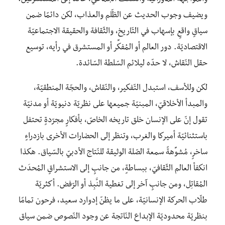
والمواجهة الماورائيّة والشّغف الجماعيّ، عائد إلى المستشرقين.
ويضيف وجوب الحديث عن الظّلم والعذاب، لكن دائمًا ضمن
سياقٍ واقعٍ بإسهاب في التّاريخ، والثّقافة والحقيقة الاجتماعيّة
الاقتصاديّة. دور العالم أو المُفكِّر أو المستشرق في رأيه، توسيع
حقل النّقاش، لا حدّه ليلائم السّلطة السّائدة.
لكن وللأسف، استبدل التّفكير، والنّقاش، والحجّة المنطقيّة،
والمبدأ الأخلاقيّ، المبنيّة جميعها على نظريّة دنيويّة أو مدنيّة
تقول إنّ على الإنسان خلق تاريخه الخاصّ، بأفكارٍ مجرّدةٍ تحتفل
باستثنائيّة أميركا والغرب، وتنظر إلى الحضارات الأخرى بازدراءٍ
ساخرٍ، مُشوِّهةً سمعة الصّلة الوثيقة للنّتاج الأدبيّ بالسّياق. هكذا
انكفأ العالم الثّقافيّ، ببساطةٍ، من جانبٍ إلى الاستشراقٍ المُحدَث
المُقاتِل، ومن جانبٍ آخر إلى تغطية النَّبِذ أو الرّفض. أكثريّة
طلّاب الحركة الإنسانيّة، على ما يظنّ إدوارد سعيد، فرحون تمامًا
بنظريّة محدوديّة الإبداع النّاتجة عن وجود النّصوص ضمن سياق