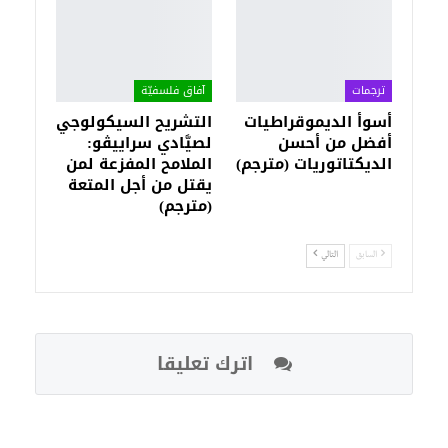
ترجمات
آفاق فلسفيّة‎
أسوأ الديموقراطيات
التشريح السيكولوجي
أفضل من أحسن
لصيَّادي سراييڤو:
الديكتاتوريات (مترجم)
الملامح المفزعة لمن
يقتل من أجل المتعة
(مترجم)
السابق
التالي
اترك تعليقا