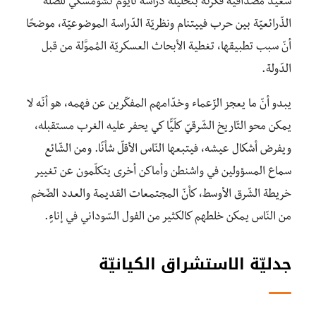
سعيد مصداقيّة فكرته بتحليله دراسة نايوم تشومسكي للصّلة
الذّرائعيّة بين حرب فييتنام ونظريّة الدّراسة الموضوعيّة، موضحًا
أنّ سبب تطبيقها، تغطية الأبحاث العسكريّة المُموَّلة من قبل
الدّولة.
يبدو أنّ ما يعجز الزّعماء وخدّامهم المفكّرين عن فهمه، هو أنّه لا
يمكن محو التّاريخ الشّرقيّ كلّيًّا كي يحفر عليه الغرب مستقبله،
ويفرض أشكال عيشه، فيتبعها النّاس الأقلّ شأنًا. ومن الشّائع
سماع المسؤولين في واشنطن وأماكن أخرى يتكلّمون عن تغيير
خريطة الشّرق الأوسط، كأنّ المجتمعات القديمة والعدد الضّخم
من النّاس يمكن خلطهم كالكثير من الفول السّوداني في إناءٍ.
جدليّة الاستشراق الكيانيّة