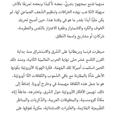
منهما صُنِع بمجهودٍ بشريٍّ، بعضه تأكيدًا وبعضه تعريفًا بالآخر.
سهولة التّلاعب بهذه الخرافات وتنظيم الشّغف الجماعيّ لها، لم
يكن جليًّا أبدًا بقدر ما هو في وقتنا هذا، حين أصبح تحريك
الخوف والكره والاشمئزاز وطفرة الاعتزاز بالنّفس والغطرسة،
شركاتٍ أو مشاريعَ واسعة النّطاق.
سيطرت فرنسا وبريطانيا على الشّرق والاستشراق منذ بداية
القرن التّاسع عشر حتّى نهاية الحرب العالميّة الثّانية، ومنذ ذلك
الحين استلمت أميركا تلك المُهمّة. فكرة الهويّة الأوروبّيّة بكونها
الأعلى شأنًا بالمقارنة مع باقي الشّعوب والثّقافات اللّا-أوروبّيّة،
هو ما جعل هذه الثّقافة مهيمنة في وخارج أوروبّا. إضافةً إلى
ذلك، تهيمن الأفكار الأوروبّيّة حول الشّرق، وتخترعه، جاعلةً إيّاه
مكانًا للرّومنسيّة، والمخلوقات الغريبة، والذّكريات والمناظر
الطّبيعيّة المُلازمة، والخُبُرات الاستثنائيّة، مكرّرةً تفوّقها على