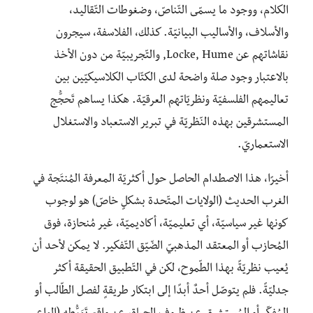
الكلام، ووجود ما يسمّى التّناصّ، وضغوطات التّقاليد،
والأسلاف، والأساليب البيانيّة. كذلك، الفلاسفة، سيجرون
نقاشاتهم عن Locke, Hume, والتّجريبيّة من دون الأخذ
بالاعتبار وجود صلة واضحة لدى الكتّاب الكلاسيكيّين بين
تعاليمهم الفلسفيّة ونظريّاتهم العرقيّة. هكذا يساهم تَحجُّج
المستشرقين بهذه النّظريّة في تبرير الاستعباد والاستغلال
الاستعماريّ.
أخيرًا، هذا الاصطدام الحاصل حول أكثريّة المعرفة المُنتَجة في
الغرب الحديث (الولايات المتّحدة بشكلٍ خاصّ) هو لوجوب
كونها غير سياسيّة، أي تعليميّة، أكاديميّة، غير مُنحازة، فوق
المُحازب أو المعتقد المذهبيّ الضّيّق التّفكير. لا يمكن لأحد أن
يُعيب نظريّةً بهذا الطّموح، لكن في التّطبيق الحقيقة أكثر
جدليّةً. فلم يتوصّل أحدٌ أبدًا إلى ابتكار طريقةٍ لفصل الطّالب أو