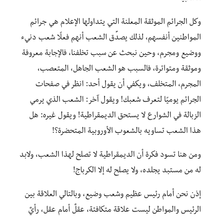
وكل الجرائم الموثقة المعلنة التي يتداولها الإعلام هي جرائم
المواطنين أنفسهم، لذلك يصدِّق الشعب أنهم فعلًا شعب دنيء
ووضيع ومجرم، وحين نبحث عن سبب تخلفنا، فالإجابة معروفة
وموثقة ومتواترة، فالسبب هو الشعب الجاهل، المتعصب،
المجرم، المتخلف، ويكفي أن يقول أحد: انظر في صفحات
الجرائم يوميًا لتعرف شعبك! ويقول آخر: الشعب الذي يرمي
الزبالة في الشوارع لا يستحق الديمقراطية! ويقول غيره: هل
هذا الشعب تساويه بالشعوب الأوروبية المتحضرة؟!
ومن هنا تسود فكرة أن الديمقراطية لا تصلح لهذا الشعب، ولابد
له من مستبد يجلده، ولا يصلح له إلا الكرباج!
إذن نحن أمام رئيس عظيم وشعب وضيع، وبالتالي العلاقة بين
الرئيس والمواطن ليست علاقة متكافئة، عقلٌ أمام عقل، رأيٌ