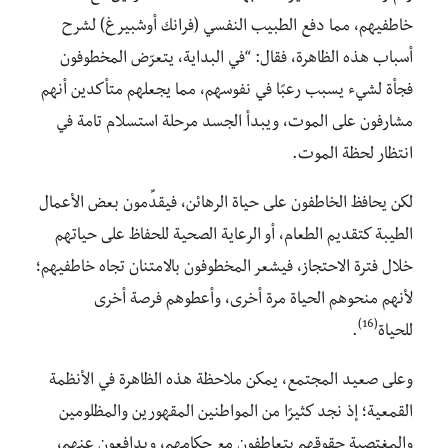
خاطفيهم، مما دفع الطبيب النفسي (فرانك أوشبيرغ) لشرح
أسباب هذه الظاهرة، فقال: “في البداية، يتعرّض المخطوفون
فجأة لشيء يسبب رعبًا في نفوسهم، مما يجعلهم متأكدين أنهم
مشارفون على الموت، ويبدأ الجسد مرحلة استسلام تامة في
انتظار لحظة الموت.
لكن يحافظ الخاطفون على حياة الرهائن، فيقدِّمون بعض الأعمال
الطيبة كتقديم الطعام، أو الرعاية الصحية للحفاظ على حياتهم
خلال فترة الاحتجاز، فيشعر المخطوفون بالامتنان تجاه خاطفيهم؛
لأنهم منحوهم الحياة مرة أخرى، وأعطوهم فرصة أخرى
(16)
للحياة
.
وعلى صعيد المجتمع، يمكن ملاحظة هذه الظاهرة في الأنظمة
القمعية؛ إذ نجد كثيرًا من المواطنين المقهورين والمظلومين
والمغتصبة حقوقهم يتعاطفون مع حكامهم، ويدافعون عنهم،