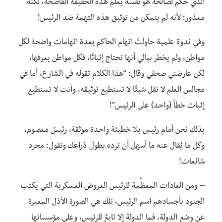
الذي حكم لصالحه هو نفسه يعلم هذه الحقيقة الفاضحة، لكنه
معذور؛ لأنه لم يتمكن من توثيق هذه التهمة ضد الرئيس!
وفي ندوة علمية حاولتُ اتهام الحاكم بعدة اتهامات واضحة لكل
مواطن، ولم يخطر ببالي أنها تحتاج إثباتًا، فكل مواطن يعرفها،
لكن عارضني صحفي وقال: “هذا الكلام تقوله في الشارع، أما في
مجالس العلم لا تقل شيئًا لا تستطيع توثيقه، وأنت لا تستطيع
إثبات خطأ (واحد) على الرئيس”!
بذلك نحن أمام رئيس بلا خطيئة واحدة موثقة، رئيسٌ معصوم،
وكل ما يُقال عنه ما أسهل أن ترده بطول ذراعك وتقول: مجرد
شائعات!
– ومن العادات المعظِّمة للرئيس العروض العسكرية التي يكتب
الجنود بأجسادهم اسم الرئيس، تلك هي الصورة الأذل المعبرة
عن وضع الدولة، فما الدولة إلا تابعٌ للرئيس، وعلى مؤسساتها