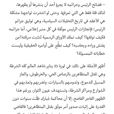
– فضائح الرئيس وجرائمه لا يجرؤ أحد أن ينشرها أو يظهرها،
لذلك قلة فقط هي التي تعرفها. وحتى لو انتشرت تواجهنا مشكلة
هي الأعقد في تاريخ التحليلات السياسية، وهي توثيق جرائم
الرئيس؛ فإنجازات الرئيس موثّقة في كل منبر إعلامي، أما جرائمه
فكيف نوثقها؟ كيف نملك الأوراق الرسمية لنثبت سرقته؟من
يفتش وراءه ويحاسبه؟ كيف نطَّلع على أوامره الحقيقية وليست
خطاباته المعسولة؟
أظهر الأمثلة على ذلك: في ثورة 25 يناير شاهد العالم كله الشرطة
وهي تقتل المتظاهرين بالرصاص الحي، والخرطوش، والغاز
المسيل للدموع، وتدوسهم بالسيارات، وتضربهم وتعذبهم في
الشوارع ومراكز الشرطة، وتستهدف عيون الثوار، ورغم هذا
الظهور الفاجر الفاضح، إلا أن محاكمة مُبارك ظلّت سنوات دون
القدرة على إثبات صدور أمر موثّق بقتل المتظاهرين! فالقاضي