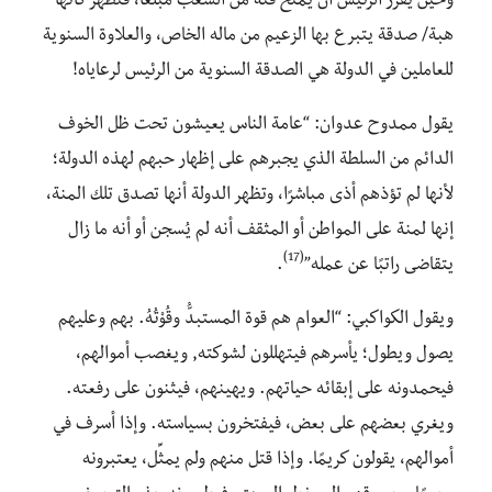
وحين يقرر الرئيس أن يمنح فئة من الشعب مبلغًا، فتظهر كأنها
هبة/ صدقة يتبرع بها الزعيم من ماله الخاص، والعلاوة السنوية
للعاملين في الدولة هي الصدقة السنوية من الرئيس لرعاياه!
يقول ممدوح عدوان: “عامة الناس يعيشون تحت ظل الخوف
الدائم من السلطة الذي يجبرهم على إظهار حبهم لهذه الدولة؛
لأنها لم تؤذهم أذى مباشرًا، وتظهر الدولة أنها تصدق تلك المنة،
إنها لمنة على المواطن أو المثقف أنه لم يُسجن أو أنه ما زال
(17)
يتقاضى راتبًا عن عمله”
.
ويقول الكواكبي: “العوام هم قوة المستبدُّ وقُوْتُهُ. بهم وعليهم
يصول ويطول؛ يأسرهم فيتهللون لشوكته, ويغصب أموالهم،
فيحمدونه على إبقائه حياتهم. ويهينهم، فيثنون على رفعته.
ويغري بعضهم على بعض، فيفتخرون بسياسته. وإذا أسرف في
أموالهم، يقولون كريمًا. وإذا قتل منهم ولم يمثِّل، يعتبرونه