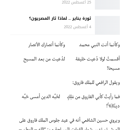
25 أغسطس 2022
ثورة يناير .. لماذا ثار المصريون؟
4 أغسطس 2022
وكأنما أنت النبي محمد وكأنما أنصارك الأنصار
أقسمتُ لولا دُعيت خليفة لدُعيت من بعد المسيح
مسيحا!
ويقول الرافعي للملك فاروق:
فما رأيتُ كأبي الفاروق من مَلِكٍ لحُبِّه الدين أمسى حُبِّه
)
دينًا(6
!
ويروي حسين الشافعي أنه في عيد جلوس الملك فاروق على