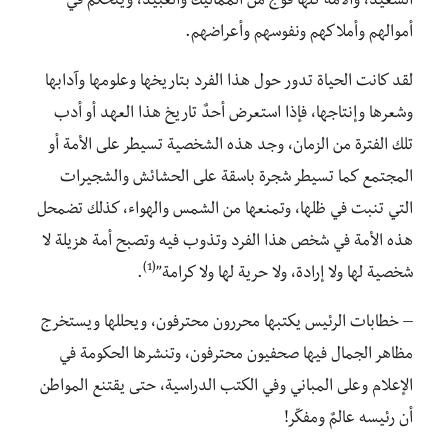
السعيد، والأمة كلها فوجٌ من المماليك والعبيد، ويتحكّم في
أموالهم وأملاكهم ونفوسهم وأعراضهم.
لقد كانت الحياة تدور حول هذا الفرد بتاريخها وعلومها وآدابها
وشعرها وإنتاجها، فإذا استعرض أحدٌ تاريخ هذا العهد أو أدب
تلك الفترة من الزمان، وجد هذه الشخصية تسيطر على الأمة أو
المجتمع كما تسيطر شجرة باسقة على الحشائش والشجيرات
التي تنبت في ظلها، وتمنعها من الشمس والهواء، كذلك تضمحل
هذه الأمة في شخص هذا الفرد وتذوب فيه وتصبح أمة هزيلة لا
(1)
شخصية لها ولا إرادة، ولا حرية لها ولا كرامة”
.
– خطابات الرئيس يكتبها محررون محترفون، ويحللها ويستخرج
مظاهر الجمال فيها صحفيون محترفون، وتنشرها الحكومة في
الإعلام وعلى المباني وفي الكتب الدراسية، حتى يقتنع المواطن
أن رئيسه عالمٌ ومفكّر!