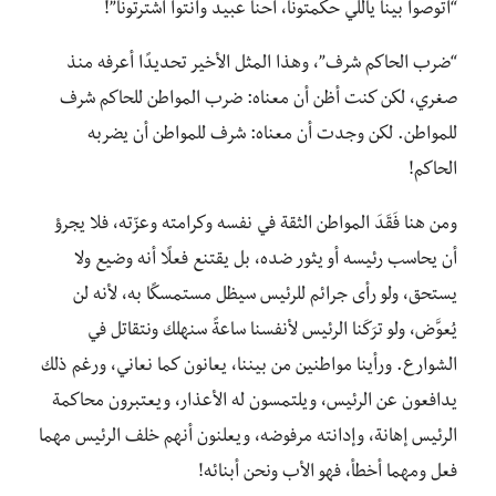
“اتوصوا بينا ياللي حكمتونا، احنا عبيد وانتوا اشترتونا”!
“ضرب الحاكم شرف”، وهذا المثل الأخير تحديدًا أعرفه منذ
صغري، لكن كنت أظن أن معناه: ضرب المواطن للحاكم شرف
للمواطن. لكن وجدت أن معناه: شرف للمواطن أن يضربه
الحاكم!
ومن هنا فَقَدَ المواطن الثقة في نفسه وكرامته وعزّته، فلا يجرؤ
أن يحاسب رئيسه أو يثور ضده، بل يقتنع فعلًا أنه وضيع ولا
يستحق، ولو رأى جرائم للرئيس سيظل مستمسكًا به، لأنه لن
يُعوَّض، ولو ترَكَنا الرئيس لأنفسنا ساعةً سنهلك ونتقاتل في
الشوارع. ورأينا مواطنين من بيننا، يعانون كما نعاني، ورغم ذلك
يدافعون عن الرئيس، ويلتمسون له الأعذار، ويعتبرون محاكمة
الرئيس إهانة، وإدانته مرفوضه، ويعلنون أنهم خلف الرئيس مهما
فعل ومهما أخطأ، فهو الأب ونحن أبنائه!