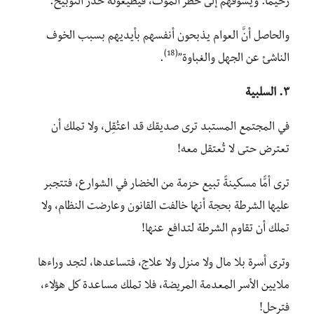
رحيمًا. ويسوقهم إلى خطر الموت، فيطيعونه حذر التوبيخ.
والحاصل أنَّ العوام يذبحون أنفسهم بأيديهم بسبب الخوف
(18)
الناشئ عن الجهل والغباوة”
.
٣. السلبية
في المجتمع المستبد ترى صديقك قد اعتُقِل، ولا تملك أن
تعترض حتى لا تُعتقل معه!
ترى أمًّا مسكينةً تبيع حزمة من الخضار في الشوارع، فتتجبر
عليها الشرطة بحجة أنها خالفت القانون وعارضت النظام، ولا
تملك أن تقاوم الشرطة لتدافع عنها!
وترى أسرة بلا مال ولا منزل ولا علاج، فتساعدها، لتجد وراءها
ملايين الأسر المعدمة المريضة، فلا تملك مساعدة كل هؤلاء،
فترحل!