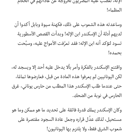
الإله، لغضب عليه المصريون لخروجه عن عاداتهم في الحكام
العظماء!
وساعدته هذه الشعوب على ذلك، فكهنة سيوة وبابل أكدوا أن
لديهم أدلة أن الإسكندر ابن الإله! وبدأت القصص الأسطورية
تسود لتؤكد أنه ابن الإله؛ فقد تعرَّفت الأمواج عليه، وسبَّحت
بحمده!
واقتنع الإسكندر بالفكرة وأمر بألا يدخل عليه أحد إلا ويسجد له،
لكن اليونانيين لم يعرفوا هذه العادة من قبل، فعارضوها تمامًا،
حتى عندما طلب الإسكندر هذا المطلب من حارس يوناني، غرق
الحارس في نوبة من الضحك.
وكان الإسكندر يملك قدرة فائقة على تحديد ما هو ممكن وما هو
مستحيل، لذلك عدَّل قراره وجعل عادة السجود مقتصرة على
شعوب الشرق فقط، ولا يلتزم بها اليونانيون!