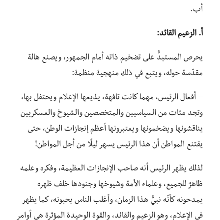
أب.
أ. الزعيم القائد:
يحرص المستبدُّ على تضخيم ذاته أمام الجمهور، ويصنع هالة
مقدّسة حوله، ويتبع في ذلك منهجية منظمة:
– أفعال الرئيس، مهما كانت تافهة، يذيعها الإعلام ويحتفل بها،
وتجد مئات من السياسيين والمتخصصين والشيوخ والعسكريين
يناقشونها ويضخمونها ويعتبرونها أعظم إنجازات الوطن، حتى
يقتنع المواطن أن هذا الرئيس يسهر ليلًا من أجل المواطن!
لذلك يظهر الرئيس أنه صاحب الإنجازات العظيمة، وفكره وعلمه
ظاهرٌ للجميع، وعلماء الأمة وشيوخها وجنودها خلف ظهره
يمدحونه كأنّه نبيُّ هذا الزمان، وأغلب الناس يحبونه، كما يظهر
في الإعلام، وهو الزعيم والقائد، والقوة الوحيدة المؤثرة هي أوامر