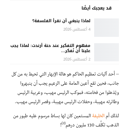
قد يعجبك أيضًا
لماذا ينبغي أن نقرأ الفلسفة؟
4 أغسطس 2026
مفهوم التفكير عند حنة أرندت: لماذا يجب
علينا أن نُفكر…
2 أغسطس 2026
– أحد آليات تعظيم الحاكم هو هالة الإبهار التي تحيط به من كل
جانب، فحين تقع أعين العامة على الزعيم يجب أن ينبهروا
ويُذهلوا من فخامته، فموكب الرئيس مهيب، وعربية الرئيس
وطائرته مهيبة، وحفلات الرئيس مهيبة، وقصر الرئيس مهيب.
لذلك أم
الخليفة
المستعين كان لها بساط مرسوم عليه طيور من
(2)
الذهب تكلَّف 130 مليون درهم
!