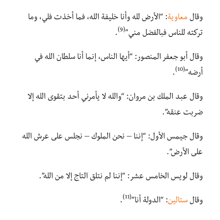
وقال
معاوية
: “الأرض لله وأنا خليفة الله، فما أخذت فلي، وما
(9)
تركته للناس فبالفضل مني”
.
وقال أبو جعفر المنصور: “أيها الناس، إنما أنا سلطان الله في
(10)
أرضه”
.
وقال عبد الملك بن مروان: “والله لا يأمرني أحد بتقوى الله إلا
ضربت عنقه”.
وقال جيمس الأول: “إننا – نحن الملوك – نجلس على عرش الله
على الأرض”.
وقال لويس الخامس عشر: “إننا لم نتلق التاج إلا من الله”.
(11)
وقال
ستالين
: “الدولة أنا”
.