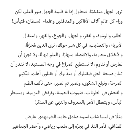
ترى الجهل متفشيًا، فتحاول إذابة ظلمة الجهل بنور العلم، لكن
وراء كل عالم آلاف الأفاكين والمنافقين وعلماء السلطان، فتيأس!
الظلم، والرشوة، والفقر، والجهل، والجوع، والقهر، واعتقال
الأبرياء، والتعذيب، في كل شبر حولك، ترى الدين مُحرَّفًا،
والأخلاق محاربة، والاقتصاد منهارًا، والعلم مُهانًا، ولا تجرؤ أن
تعارض أو تقاوم، لا تستطيع الصراخ في وجه المستبد، لا تقدر أن
تعلن صيحة الحق فيقتلوك أو يعذِّبوك أو يقتلون أهلك، فتُكتِم
الصرخة، وتبلع الشكوى، وتصبر ثم تصبر، حتى تألف الظلم
والفحش في الطرقات، فتموت الحمية، وترتخي العزيمة، ويسيطر
اليأس، ويتعطل الأمر بالمعروف والنهي عن المنكر!
مثلًا في ليبيا شاب اسمه صادق حامد الشويهدي عارض
القذافي، فأمر القذافي بجرِّه إلى ملعب رياضي، وأحضر الجماهير