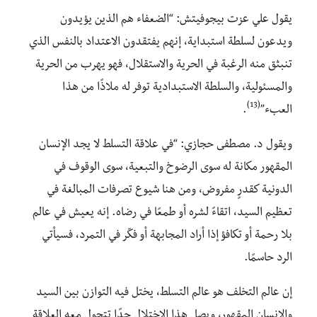
يقول علي عزت بيجوفيتش: “الضعفاء هم الذين يؤيدون
ويدعون لسلطة استبداية، إنهم يفتقدون الاعتداد بالنفس الذي
تنبثق منه الرغبة في الحرية والاستقلال، فهو يهرب من الحرية
والمسئولية، والسلطة الاستبدادية توفر له ملاذًا من هذا
(13)
العبء”
.
ويقول د. مصطفى حجازي: “في علاقة التسلط لا يجد الإنسان
المقهور مكانة له سوى الرضوخ والتبعية، سوى الوقوف في
الدونية كقدرٍ مفروض، ومن هنا شيوع تصرفات المبالغة في
تعظيم السيد، اتقاءً لشره أو طمعًا في رضاه. إنه يعيش في عالم
بلا رحمة أو تكافؤ إذا أراد المجابهة أو فكّر في التمرد، فسيأتي
الرد حاسمًا.
إن عالم التخلف هو عالم التسلط، يختل فيه التوازن بين السيد
والإنسان المقهور، ويصل هذا الاختلال حدًا تتحول معه العلاقة