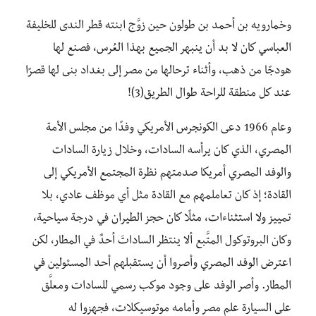
وخمارويه بن أحمد بن طولون حين زوَّج ابنته قطر الندى للخليفة
العباسي كان لا بد أن ينبهر الجميع بهذا العُرس، فصنع لها
هودجًا من ذهب، وأثناء ترحالها من مصر إلى بغداد بنى لها قصرًا
عند كل منطقة للراحة طوال الطريق(3)!
وعام 1966 دعى الكونجرس الأمريكي وفدًا من مجلس الأمة
المصري، الذي كان يرأسه السادات، وخلال زيارة السادات
والوفد المصري أمريكا صدمتهم نظرة المجتمع الأمريكي إلى
القادة؛ إذ كان تعاملمهم مع القادة مثل أي موظف عادي، بلا
تمييز ولا استثناءات، مثلًا كان حجز الطيران في درجة سياحية،
وكان البروتوكول المتَّبع ألا ينتظر الساداتَ أحدٌ في المطار، لكن
اعترض الوفد المصري وأصروا أن يستقبلهم أحد المسئولين في
المطار. وأصر الوفد على وجود موكب رسمي للسادات ومعلَّق
على السيارة علم مصر وأمامه موتوسيكلات، فجهزوا له