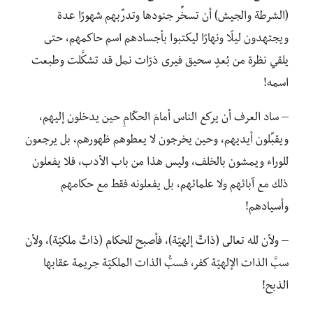
(الشرطة والجيش) أن تسخِّر جنودها وتدرِّبهم شهورًا عدة
ويجتهدون ليلًا ونهارًا ليكتبوا بأجسادهم اسم حاكمهم، حتى
يلقي نظرة من بُعدٍ سحيق فيرى ذرّات نمل قد تشكَّلت وطبعت
اسمه!
– ساد العرف أن يركع الناس أمامَ الحكّامِ حين يدخلون إليهم،
ويقبِّلون أيديهم، وحين يخرجون لا يعطوهم ظهورهم، بل يرجعون
للوراء ويمشون بالخلف، وليس هذا من باب الأدب، فلا يفعلون
ذلك مع آبائهم ولا علمائهم، بل يفعلونه فقط مع حكامهم
وأسيادهم!
– ولأن لله تعالى (ذاتٌ إلهيّة)، فأصبح للحكام (ذاتٌ ملكيّة)، ولأن
سبَّ الذات الإلهيّة كفر، فسبُّ الذات الملكيّة جريمة عقابها
الذبح!