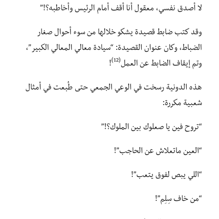
لا أصدق نفسي، معقول أنا أقف أمام الرئيس وأخاطبه؟!”
وقد كتب ضابط قصيدة يشكو خلالها من سوء أحوال صغار
الضباط، وكان عنوان القصيدة: “سيادة معالي المعالي الكبير”،
(12)
وتم إيقاف الضابط عن العمل
!
هذه الدونية رسخت في الوعي الجمعي حتى طُبعت في أمثال
شعبية مكررة:
“تروح فين يا صعلوك بين الملوك؟!”
“العين ماتعلاش عن الحاجب”!
“اللي يبص لفوق يتعب”!
“من خاف سِلِم”!