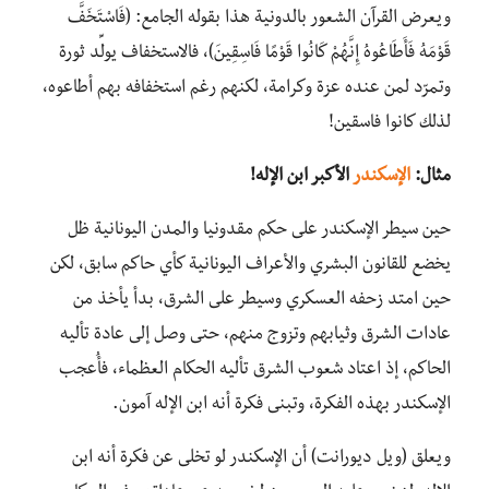
ويعرض القرآن الشعور بالدونية هذا بقوله الجامع: (فَاسْتَخَفَّ
قَوْمَهُ فَأَطَاعُوهُ إِنَّهُمْ كَانُوا قَوْمًا فَاسِقِينَ)، فالاستخفاف يولِّد ثورة
وتمرّد لمن عنده عزة وكرامة، لكنهم رغم استخفافه بهم أطاعوه،
لذلك كانوا فاسقين!
مثال:
الإسكندر
الأكبر ابن الإله!
حين سيطر الإسكندر على حكم مقدونيا والمدن اليونانية ظل
يخضع للقانون البشري والأعراف اليونانية كأي حاكم سابق، لكن
حين امتد زحفه العسكري وسيطر على الشرق، بدأ يأخذ من
عادات الشرق وثيابهم وتزوج منهم، حتى وصل إلى عادة تأليه
الحاكم، إذ اعتاد شعوب الشرق تأليه الحكام العظماء، فأُعجب
الإسكندر بهذه الفكرة، وتبنى فكرة أنه ابن الإله آمون.
ويعلق (ويل ديورانت) أن الإسكندر لو تخلى عن فكرة أنه ابن