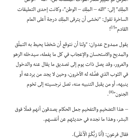
العرش تم تغيير شعار القوات المسلحة من: “الله – الوطن –
الملِك” إلى: “الله – الملِك – الوطن”، وكانت إحدى التعليقات
الساخرة تقول: “نخشى أن يترقى الملِك درجة أعلى العام
(7)
القادم”
!
يقول ممدوح عدوان: “ولنا أن نتوقع أن شخصًا يحيط به التملّق
والمديح والاستحسان والإعجاب في كل ما يفعله، سيدخله الزهو
والغرور، وقد يصل ذات يوم إلى تصديق ما يقال عنه والدخول
في الثوب الذي فصَّله له الآخرون، وحين لا يجد من يردعه أو
ينبهه، أو من يقبل التنبيه منه، تصل نرجسيته إلى تخوم
(8)
الجنون”
.
– هذا التضخيم والتفخيم جعل الحكام يصدقون أنهم فعلًا فوق
البشر، وهذا ما نجده في حديثهم عن أنفسهم.
فقال فرعون: (أَنَا رَبُّكُمُ الْأَعْلَى).