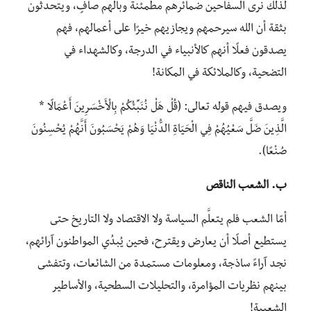
لذلك نرى السفاحين ضمائرهم مطمئنة وبالهم صافٍ، ويتحدثون
بثقة أن الله سيرحمهم ويجازيهم خيرًا على أعمالهم، فهم
يصدقون فعلًا أنهم كالأنبياء في الدرجة، وكالشهداء في
التضحية، وكالملائكة في المكانة!
ويصدق فيهم قوله تعالى: (قُلْ هَلْ نُنَبِّئُكُمْ بِالْأَخْسَرِينَ أَعْمَالًا *
الَّذِينَ ضَلَّ سَعْيُهُمْ فِي الْحَيَاةِ الدُّنْيَا وَهُمْ يَحْسَبُونَ أَنَّهُمْ يُحْسِنُونَ
صُنْعًا).
ب. الشعب الناقص
أمّا الشعب فلم يتعلَّم السياسة ولا الاقتصاد ولا التاريخ حتى
يستطيع أصلًا أن يعارض ويقترح، فحين يُبدُي المواطنون آرائهم،
نجد آراءً ساذجة، ومعلومات مستمدة من الشائعات، وتتفشى
بينهم نظريات المؤامرة، والتحليلات السطحية، والأساطير
الشعبية!