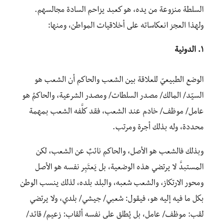
السلطة منزوعة من يده، هو كعبد يزاحم السادة مجالسهم.
ولهذا العجز انعكاساته على أخلاقيات المواطن، ومنها:
١. الدونية
الوضع الطبيعيّ للعلاقة بين الشعب والحاكم أن الشعب هو
السيّد/ المالك/ مصدر السلطات/ ومصدر الشرعية، والحاكمُ هو
عامل/ موظف/ خادم عند الشعب، فقد كلَّفه الشعب بمهمة
محددة، وله بذلك أجرة ومرتب.
وبذلك فالشعب هو الأصل، والحاكم نائبٌ عن الشعب، لكن
المستبدَّ لا يرتضي هذه الوضعية، بل يَعتَبِر نفسه هو الأصل
ومحور الارتكاز، والشعب شعبه، والبلد بلده، لذلك ينسب الوطن
بكل ما فيه إليه هو، فيقول: شعبي/ جيشي/ بلدي، ولا يرتضي
لقب: موظف/ عامل، بل يُطلق على نفسه ألقاب: زعيم/ قائد/