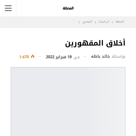
المحطة
انسانيات
المجتمع
أخلاق المقهورين
بواسطة
خالد باظه
في
19 فبراير 2022
1٬670