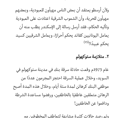
ولأن أرسطو يعتقد أن بعض الناس مهيأون للعبودية، وبعضهم
مهيأون للحرية، وأن الشعوب الشرقية اعتادت على العبودية
وتأليه الحكام، فقد أرسل رسالة إلى الإسكندر يطلب منه أن
يعامل اليونانيين كقائد يحكم أحرارًا، ويعامل الشرقيين كسيد
(15)
يحكم عبيدًا!
٢. متلازمة ستوكهولم
عام 1973م وقعت حادثة سرقة بنك في مدينة ستوكهولم في
السويد، وخلال عملية السرقة احتجز المجرمون عددًا من
موظفي البنك كرهائن لمدة ستة أيام، وخلال هذه المدة أصبح
الرهائن متعلقين عاطفيًا بالخاطفين، ورفضوا مساعدة الشرطة
ودافعوا عن الخاطفين!
وتم رصد حالات كثيرة مشابهة لتعاطف المخطوفين مع