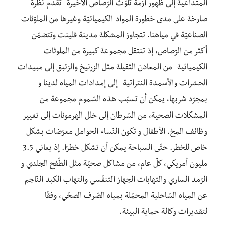
المتداعية إلى ظهور أزمة تلوّث الرّصاص الأخيرة- تقدّم نظرة
صارخة على مدى خطورة المواد الكيميائيّة وغيرها من الملوّثات
الصناعيّة في مياهنا. تتجاوز المشكلة مدينة فلينت وتتضمّن
أكثر من الرّصاص، إذ تنتقل مجموعة كبيرة من الملوثات
الكيميائية -من المعادن الثقيلة مثل الزرنيخ والزئبق إلى مبيدات
الحشرات والأسمدة النتراتية- إلى إمدادات المياه لدينا و
بمجرّد شربها، يمكن أن تسبّب هذه السّموم مجموعة من
المشكلات الصحية، من السّرطان إلى خلل الهرمونات إلى تغيير
وظائف المخ. الأطفال و تكون النّساء الحوامل معرّضات بشكل
خاص للخطر. حتّى السباحة يمكن أن تشكل خطرًا. إذ يعاني 3.5
مليون أمريكي، كلّ عام، من مشاكل صحيّة مثل الطّفح الجلدي و
الرّمد الساري والتهابات الجهاز التنفّسي والتهاب الكبد النّاجم
عن المياه السّاحلية المحمّلة بمياه الصّرف الصحّي، وفقًا
لتقديرات وكالة حماية البيئة.