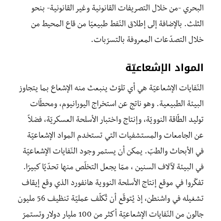
البحري -من خلال التصريفات القانونية وغير القانونية- بنحو
الثلث. بالإضافة إلى إطلاق النّفط طبيعيّا من قاع المحيط من
خلال التصدّعات المعروفة بالتسرّبات.
المواد الإشعاعيّة
النّفايات الإشعاعيّة هي أي تلوّث ينبعث منه الإشعاع بما يتجاوز
البيئة الطبيعية. وهو ناتج عن استخراج اليورانيوم، ومحطّات
توليد الطّاقة النوويّة، وإنتاج واختبار الأسلحة العسكريّة، فضلاً
عن الجامعات والمستشفيات التي تستخدم المواد الإشعاعيّة
في الأبحاث والطبّ. يمكن أن يستمر وجود النّفايات الإشعاعيّة
في البيئة لآلاف السنين ، ممّا يجعل التخلّص منها تحدّيًا كبيرًا.
تفكّروا في موقع إنتاج الأسلحة النووية هانفورد الذي وقع إيقاف
تشغيله في واشنطن، إذ يُتوقّع أن تُكلّف عمليّة تنظيف 56 مليون
جالون من النّفايات الإشعاعيّة أكثر من 100 مليار دولار وتستمرّ