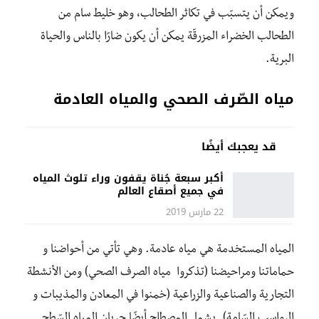
ويمكن أن يتسبّب في تكاثر الطحالب، وهو خليط سام من
الطحالب الخضراء المزرقّة يمكن أن يكون ضارًا بالناس والحياة
البرية.
مياه الصّرف الصحي والمياه العادمة
قد يعجبك أيضًا
أكبر سبعة جُناة يقفون وراء تلوث المياه
في جميع أصقاع العالم
22 مارس 2019
المياه المستخدمة هي مياه عادمة. وهي تأتي من أحواضنا و
حماماتنا ومراحيضنا (تذكروا مياه الصرف الصحي) ومن الأنشطة
التجارية والصناعية والزراعية (خمنوا في المعادن والمذيبات و