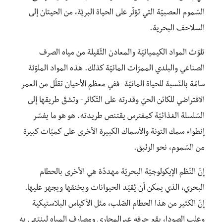
السّموم العصبيّة التي تؤثّر على الحياة البريّة، من الحيتان إلى
السلاحف البحرية.
تلوّث المواد الكيميائيّة والمعادن الثّقيلة من مياه الصرف
الصناعي والبلدي الممرّات المائيّة كذلك. هذه المواد الملوّثة
سامّة بالنّسبة للحياة المائيّة -ففي معظم الأحيان تقلّل من العمر
الافتراضي للكائن الحيّ وقدرته على التّكاثر- وتشقّ طريقها إلى
السّلسلة الغذائيّة كمفترس يقتنص طريدته. هو هو ما يفسّر
إنطواء سمك التونة والأسماك الكبيرة الأخرى على كميّات كبيرة
من السّموم، نحو الزئبق.
إنّ النّظم الإيكولوجيّة البحريّة مهددّة هي الأخرى بالحطام
البحري، الذي يمكن أن يُقيّد الحيوانات ويخنقها ويجهز عليها.
إنّ الكثير من هذا الحطام الصّلب، مثل الأكياس البلاستيكية
وعلب الصودا، يقع جرفه عبرالمجاري ومصارف المياه لينتهي به