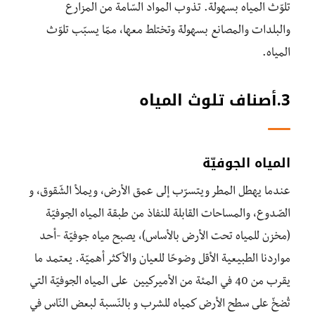
تلوّث المياه بسهولة. تذوب المواد السّامة من المزارع
والبلدات والمصانع بسهولة وتختلط معها، ممّا يسبّب تلوّث
المياه.
3.أصناف تلوث المياه
المياه الجوفيّة
عندما يهطل المطر ويتسرّب إلى عمق الأرض، ويملأ الشّقوق، و
الصّدوع، والمساحات القابلة للنفاذ من طبقة المياه الجوفيّة
(مخزن للمياه تحت الأرض بالأساس)، يصبح مياه جوفيّة -أحد
مواردنا الطبيعية الأقل وضوحًا للعيان والأكثر أهميّة. يعتمد ما
يقرب من 40 في المئة من الأميركيين على المياه الجوفيّة التي
تُضخّ على سطح الأرض كمياه للشرب و بالنّسبة لبعض النّاس في