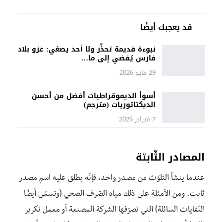
قد يعجبك أيضًا
نبوءة قديمة تحذِّر ولا أحد يصغي: غزو بلاد
فارس يُفضي إلى ما…
29 مايو 2026
أسوأ الديموقراطيات أفضل من أحسن
الديكتاتوريات (مترجم)
7 فبراير 2026
المصادر الثّابتة
عندما ينشأ التلوّث من مصدر واحد، فإنّه يطلق عليه اسم مصدر
ثابت. ومن الأمثلة على ذلك مياه الصّرف الصحي (وتسمّى أيضًا
النّفايات السائلة) التي تصرّفها الشركة المصنعة أو معمل تكرير