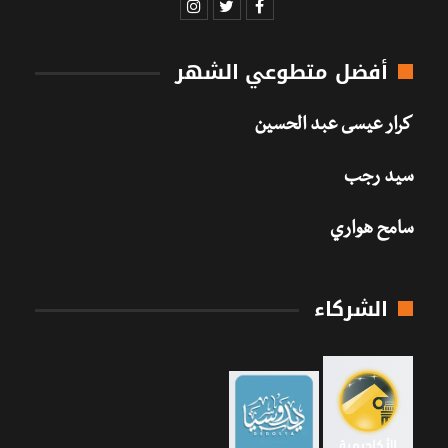
أفضل متطوعي الشهر
كرار عيسى عبد الحسين
سيد رجب
سامح هواري
الشركاء