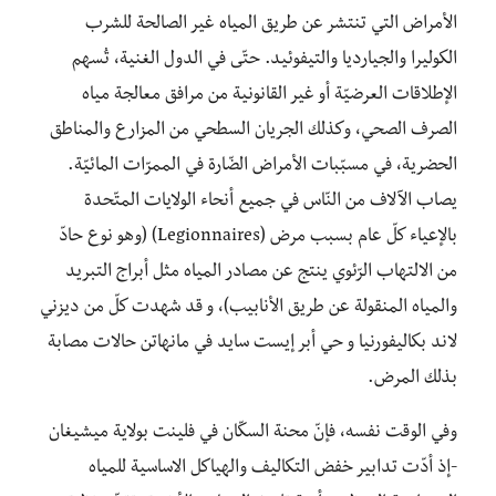
الأمراض التي تنتشر عن طريق المياه غير الصالحة للشرب
الكوليرا والجيارديا والتيفوئيد. حتّى في الدول الغنية، تُسهم
الإطلاقات العرضيّة أو غير القانونية من مرافق معالجة مياه
الصرف الصحي، وكذلك الجريان السطحي من المزارع والمناطق
الحضرية، في مسبّبات الأمراض الضّارة في الممرّات المائيّة.
يصاب الآلاف من النّاس في جميع أنحاء الولايات المتّحدة
بالإعياء كلّ عام بسبب مرض (Legionnaires) (وهو نوع حادّ
من الالتهاب الرّئوي ينتج عن مصادر المياه مثل أبراج التبريد
والمياه المنقولة عن طريق الأنابيب)، و قد شهدت كلّ من ديزني
لاند بكاليفورنيا و حي أبر إيست سايد في مانهاتن حالات مصابة
بذلك المرض.
وفي الوقت نفسه، فإنّ محنة السكّان في فلينت بولاية ميشيغان
-إذ أدّت تدابير خفض التكاليف والهياكل الاساسية للمياه