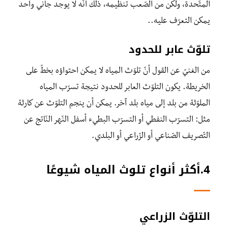
المتّحدة، ولكن من الصّعب تنظيمه، ذلك أنّه لا يوجد جاني واحد
يمكن التعرّف عليه..
تلوّث عابر للحدود
من الغنيّ عن القول أنّ تلوّث المياه لا يمكن احتواؤه بخطّ على
الخريطة. يكون التلوّث العابر للحدود نتيجة تسرّب المياه
الملوّثة من بلد إلى مياه بلد آخر. يمكن أن ينجم التلوّث عن كارثة
مثل: التسرّب النفطي أو التسرّب البطيء أسفل النّهر النّاتج عن
التّصريف الصّناعي أو الزّراعي أو البلدي.
4.أكثر أنواع تلوث المياه شيوعًا
التلوّث الزراعي