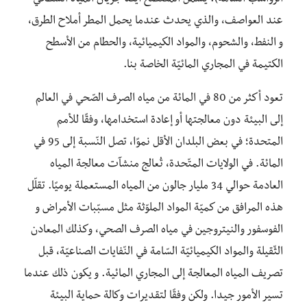
الرواسب السّامة). يشمل المصطلح أيضًا جريان المياه السّطحي
عند العواصف، والذي يحدث عندما يحمل المطر أملاح الطرق،
و النفط، والشحوم، والمواد الكيميائية، والحطام من الأسطح
الكتيمة في المجاري المائيّة الخاصة بنا.
تعود أكثر من 80 في المائة من مياه الصرف الصّحي في العالم
إلى البيئة دون معالجتها أو إعادة استخدامها، وفقًا للأمم
المتحدة؛ في بعض البلدان الأقل نموًا، تصل النّسبة إلى 95 في
المائة. في الولايات المتّحدة، تُعالج منشآت معالجة المياه
العادمة حوالي 34 مليار جالون من المياه المستعملة يوميًا. تقلّل
هذه المرافق من كميّة المواد الملوّثة مثل مسبّبات الأمراض و
الفوسفور والنيتروجين في مياه الصرف الصحي، وكذلك المعادن
الثّقيلة والمواد الكيميائيّة السّامة في النّفايات الصناعيّة، قبل
تصريف المياه المعالجة إلى المجاري المائية. و يكون ذلك عندما
تسير الأمور جيدا. ولكن وفقًا لتقديرات وكالة حماية البيئة