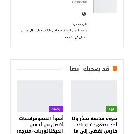
Comments
مترجمة حرة
متحصلة على الاجازة اختصاص علاقات دولية و الماجستير
المهني في الترجمة
قد يعجبك أيضا
تاريخ
ترجمات
نبوءة قديمة تحذِّر ولا
أسوأ الديموقراطيات
أحد يصغي: غزو بلاد
أفضل من أحسن
فارس يُفضي إلى ما
الديكتاتوريات (مترجم)