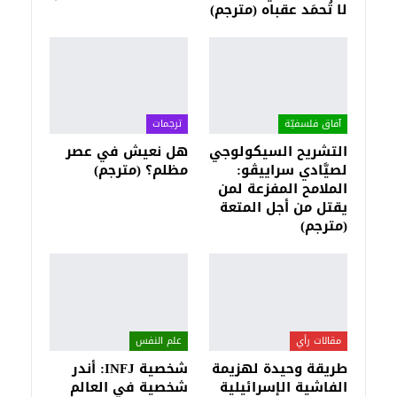
لا تُحمَد عقباه (مترجم)
آفاق فلسفيّة‎
ترجمات
التشريح السيكولوجي
هل نعيش في عصر
لصيَّادي سراييڤو:
مظلم؟ (مترجم)
الملامح المفزعة لمن
يقتل من أجل المتعة
(مترجم)
مقالات رأي
علم النفس
طريقة وحيدة لهزيمة
شخصية INFJ: أندر
الفاشية الإسرائيلية
شخصية في العالم