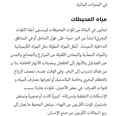
في الممرّات المائية.
مياه المحيطات
ثمانون في المائة من تلوّث المحيطات (ويسمّى أيضًا التلوّث
البحري) تنشأ من البرّ -سواء على طول السّاحل أو في المناطق
الداخليّة البعيدة. تُنقل المواد الملوّثة مثل المواد الكيميائية
والمواد المغذّية والمعادن الثّقيلة من المزارع والمصانع والمدن
عبر الجداول والأنهار إلى الخلجان ومصبّات الأنهار الخاصّة بنا؛ و
من هناك تتسرّب إلى البحر. وفي الوقت نفسه، تعصف الرّياح
بالحطام البحري وخاصّة البلاستيك أو تجرفها مصارف المياه و
قنوات الصرف- في بعض الأحيان، تتلوّث بحارنا بسبب
الإنسكابات النفطية وتسربّاته كبيرةً كانت أو صغيرةً وتمتصّ
باستمرار تلوّث الكربون من الهواء. يمتصّ المحيط ما يصل إلى
ربع انبعاثات الكربون من صنع الإنسان.