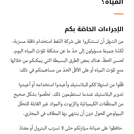
المياه؟
الإجراءات الخاصّة بكم
من السّهل أن تستنكروا على شركة النّفط استخدام ناقلة مسرّبة،
لكنّنا جميعًا مسؤولون إلى حدّ ما عن مشكلة تلوّث المياه اليوم.
لحسن الحظّ، هناك بعض الطرق البسيطة التي يمكنكم من خلالها
منع تلوّث المياه أو على الأقلّ الحدّ من مساهمتكم في ذلك:
قلّلوا من استهلاككم للبلاستيك وأعيدوا استخدامه أو أعيدوا
تدوير البلاستيك عندما تستطيعون ذلك. تخلّصوا بشكل صحيح
من المنظّفات الكيميائيّة والزّيوت والمواد غير القابلة للتحلّل
البيولوجي للحول دون أن ينتهي بها المطاف في المجاري.
.حافظوا على صيانة سيّارتكم حتّى لا تسرّب البترول أو مضادّ