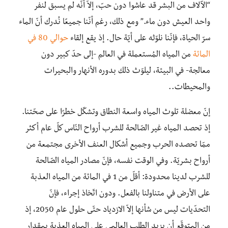
“الآلاف من البشر قد عاشوا دون حبّ، إلاّ أنّه لم يسبق لنفر
واحد العيش دون ماء.” ومع ذلك، رغم أنّنا جميعًا نُدرك أنّ الماء
سرّ الحياة، فإنّنا نلوّثه على أيّة حال. إذ يقع إلقاء
حوالي 80 في
المائة
من المياه المُستعملة في العالم -إلى حدّ كبير دون
معالجة- في البيئة، ليلوّث ذلك بدوره الأنهار والبحيرات
والمحيطات..
إنّ معضلة تلوث المياه واسعة النطاق وتشكّل خطرًا على صحّتنا.
إذ تحصد المياه غير الصّالحة للشرب أرواح النّاس كلّ عام أكثر
ممّا تحصده الحرب وجميع أشكال العنف الأخرى مجتمعة من
أرواح بشريّة. وفي الوقت نفسه، فإنّ مصادر المياه الصّالحة
للشرب لدينا محدودة: أقلّ من 1 في المائة من المياه العذبة
على الأرض في متناولنا بالفعل. ودون اتّخاذ إجراء، فإنّ
التحدّيات ليس من شأنها إلاّ الازدياد حتّى حلول عام 2050، إذ
من المتوقّع أن يزيد الطلب العالمي على المياه العذبة بمقدار