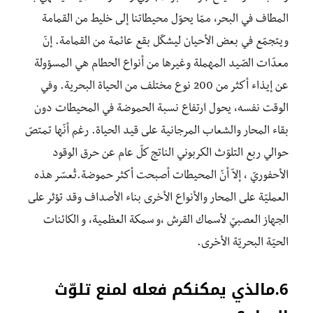
المطاف في البحر، ممّا يحوّل محيطاتنا إلى خليط من القمامة
ويتجمّع في بعض الأحيان ليشكّل بقع عائمة من القمامة. إنّ
معدّات الصّيد المهملة وغيرها من أنواع الحطام هي المسؤولة
عن إيذاء أكثر من 200 نوع مختلف من الحياة البحرية. وفي
الوقت نفسه، يحول ارتفاع نسبة الحموضة في المحيطات دون
بقاء المحار والشعاب المرجانية على قيد الحياة. رغم أنّها تمتصّ
حوالي ربع التلوّث الكربوني الناتج كلّ عام عن حرق الوقود
الأحفوريّ ، إلاّ أنّ المحيطات أصبحت أكثر حموضة.تُعسّر هذه
العمليّة على المحار والأنواع الأخرى بناء الأصداف وقد تؤثر على
الجهاز العصبيّ لأسماك القرش ،و سمكة العظمية، و الكائنات
الحيّة البحريّة الأخرى.
6.مالذي يمكنكم فعله لمنع تلوّث