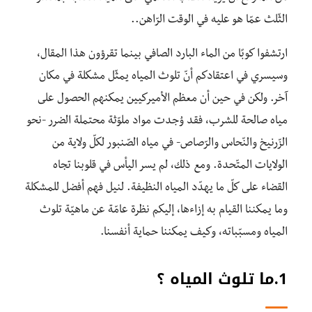
الثّلث عمّا هو عليه في الوقت الرّاهن..
ارتشفوا كوبًا من الماء البارد الصافي بينما تقرؤون هذا المقال،
وسيسري في اعتقادكم أنّ تلوث المياه يمثّل مشكلة في مكان
آخر. ولكن في حين أن معظم الأميركيين يمكنهم الحصول على
مياه صالحة للشرب، فقد وُجدت مواد ملوّثة محتملة الضرر -نحو
الزّرنيخ والنّحاس والرّصاص- في مياه الصّنبور لكلّ ولاية من
الولايات المتّحدة. ومع ذلك، لم يسر اليأس في قلوبنا تجاه
القضاء على كلّ ما يهدّد المياه النظيفة. لنيل فهم أفضل للمشكلة
وما يمكننا القيام به إزاءها، إليكم نظرة عامّة عن ماهيّة تلوث
المياه ومسبّباته، وكيف يمكننا حماية أنفسنا.
1.ما تلوث المياه ؟