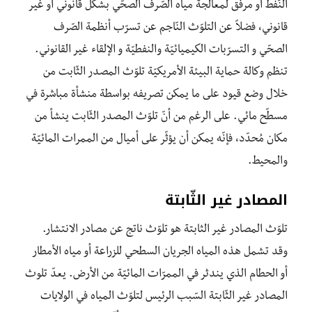
النّفط أو مرفق لمعالجة مياه الصّرف الصحّي بشكل قانوني أو غير
قانوني، فضلاً عن التلوّث النّاجم عن تسرّب أنظمة الصّرف
الصحّي و التسرّبات الكيميائيّة والنفطيّة و الإلقاء غير القانوني.
تنظم وكالة حماية البيئة الأمريكيّة تلوّث المصدر الثّابت من
خلال وضع قيود على ما يمكن تصريفه بواسطة منشأة مباشرة في
مسطّح مائي. على الرغم من أنّ تلوّث المصدر الثّابت ينشأ من
مكان مُحدّد، فإنّه يمكن أن يؤثّر على أميال من الممرات المائيّة
والمحيط.
المصادر غير الثّابتة
تلوّث المصادر غير الثابتة هو تلوّث ناتج عن مصادر الانتشار.
وقد تشمل هذه المياه الجريان السطحي للزراعة أو مياه الأمطار
أو الحطام الذي يندثر في الممرّات المائيّة من الأرض. يعدّ تلوث
المصادر غير الثّابتة السّبب الرئيس لتلوّث المياه في الولايات