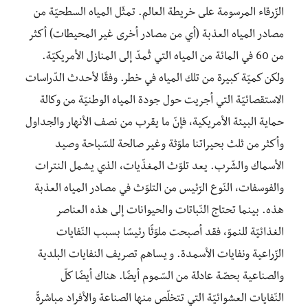
الزّرقاء المرسومة على خريطة العالم. تمثّل المياه السطحيّة من
مصادر المياه العذبة (أي من مصادر أخرى غير المحيطات) أكثر
من 60 في المائة من المياه التي تُمدّ إلى المنازل الأمريكيّة.
ولكن كميّة كبيرة من تلك المياه في خطر. وفقًا لأحدث الدّراسات
الاستقصائيّة التي أجريت حول جودة المياه الوطنيّة من وكالة
حماية البيئة الأمريكية، فإنّ ما يقرب من نصف الأنهار والجداول
وأكثر من ثلث بحيراتنا ملوّثة وغير صالحة للسّباحة وصيد
الأسماك والشّرب. يعد تلوّث المغذّيات، الذي يشمل النترات
والفوسفات، النّوع الرّئيس من التلوّث في مصادر المياه العذبة
هذه. بينما تحتاج النّباتات والحيوانات إلى هذه العناصر
الغذائيّة للنموّ، فقد أصبحت ملوّثًا رئيسًا بسبب النّفايات
الزّراعية ونفايات الأسمدة. و يساهم تصريف النفايات البلدية
والصناعية بحصّة عادلة من السّموم أيضًا. هناك أيضًا كلّ
النّفايات العشوائيّة التي تتخلّص منها الصناعة والأفراد مباشرةً