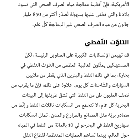
الأمريكية، فإنّ أنظمة معالجة مياه الصرف الصحي التي تسود
بلادنا والتي تطغى عليها بسهولة تُصدّر أكثر من 850 مليار
جالون من مياه الصرف الصحي غير المعالجة كلّ عام.
التلوّث النّفطي
قد تهيمن الإنسكابات الكبيرة على العناوين الرئيسة، لكنّ
المستهلكين يمثّلون الغالبية العظمى من التلوّث النفطي في
بحارنا، بما في ذلك النفط والبنزين الذي يقطر من ملايين
السيّارات والشّاحنات كل يوم. علاوة على ذلك، فإنّ ما يقرب من
نصف المليون طن من النفط التي تشقّ طريقها إلى البيئات
البحرية كل عام، لا تتجمّع من انسكابات ناقلات النفط و إنّما من
مصادر بريّة مثل المصانع والمزارع والمدن. تمثل انسكابات
صهاريج النفط في البحرحوالي 10 بالمائة من النفط في المياه
حول العالم، بينما تساهم العمليّات المنتظمة لقطاع النقل