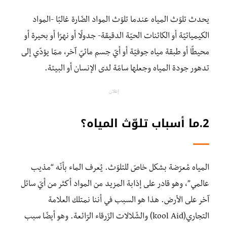
يحدث تلوّث المياه عندما تلوّث المواد الضّارة غالبًا -المواد
الكيميائيّة أو الكائنات الحيّة الدقيقة- جدولًا أو نهرًا أو بحيرة أو
محيطًا أو طبقة مياه جوفيّة أو أيّ جسم مائيّ آخر، ممّا يؤدّي إلى
تدهور جودة المياه وجعلها سامّة لدى الإنسان أو البيئة.
إعلان
2.ما أسباب تلوّث المياه؟
المياه مُعرّضة بشكل خاصّ للتلوّث. يُعرف الماء بأنّه “مذيب
عالمي”، وهو قادر على إذابة المزيد من المواد أكثر من أيّ سائل
آخر على الأرض. هذا هو السبب في أننا نمتلك العلامة
التجاري(kool Aid) والشّلالات الزّرقاء الرّائعة. وهو أيضًا سبب