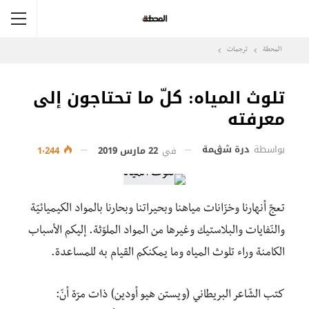
المحطة
ترجمات
تلوث المياه: كلّ ما تحتاجون إلى
معرفته
بواسطة
درة شڨمة
في
22 مارس 2019
1٬244
تعجّ أنهارنا وخزّانات مياهنا وبحيراتنا وبحارنا بالمواد الكيميائيّة
والنّفايات والبلاستيك وغيرها من المواد الملوّثة. إليكم الأسباب
الكامنة وراء تلوث المياه وما يمكنكم القيام به للمساعدة.
كتب الشّاعر البريطاني (ويستن هيو أودين) ذات مرّة أنّ: