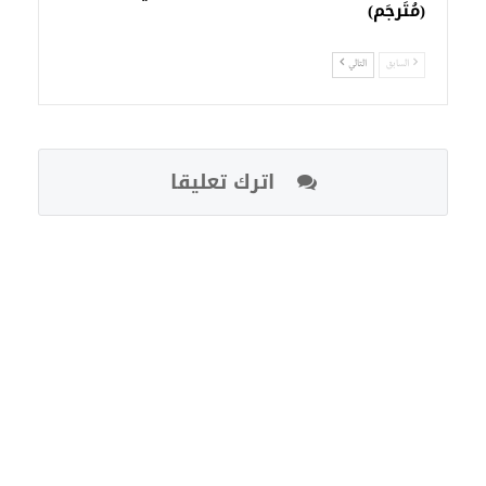
(مُتَرجَم)
السابق
التالي
اترك تعليقا