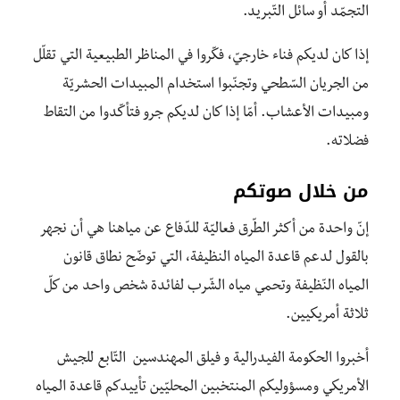
التجمّد أو سائل التّبريد.
إذا كان لديكم فناء خارجيّ، فكّروا في المناظر الطبيعية التي تقلّل
من الجريان السّطحي وتجنّبوا استخدام المبيدات الحشريّة
ومبيدات الأعشاب. أمّا إذا كان لديكم جرو فتأكّدوا من التقاط
فضلاته.
من خلال صوتكم
إنّ واحدة من أكثر الطّرق فعاليّة للدّفاع عن مياهنا هي أن نجهر
بالقول لدعم قاعدة المياه النظيفة، التي توضّح نطاق قانون
المياه النّظيفة وتحمي مياه الشّرب لفائدة شخص واحد من كلّ
ثلاثة أمريكيين.
أخبروا الحكومة الفيدرالية و فيلق المهندسين التّابع للجيش
الأمريكي ومسؤوليكم المنتخبين المحليّين تأييدكم قاعدة المياه