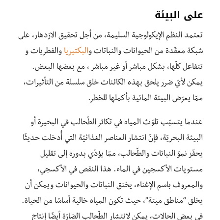
على البيئة
تعتمد النظم الإيكولوجية السليمة، من أجل تحقيق الازدهار، على
شبكة معقّدة من الحيوانات والنباتات و
البكتيريا
والفطريات و
تتفاعل كلّها، بشكل مباشر أو غير مباشر ، مع بعضها البعض.
يمكن لأيّ ضرر يلحق بهذه الكائنات خلق سلسلة من التأثيرات،
ممّا يعرّض البيئة المائية بأكملها للخطر.
عندما يتسبّب تلوّث المياه في تكاثر الطّحالب في البحيرة أو
البيئة البحريّة، فإنّ انتشار العناصر الغذائيّة التي أُدخلت حديثًا
يحفّز نموّ النباتات والطّحالب، ممّا يؤدّي بدوره إلى تقليل
مستويات الأكسجين في الماء. هذا النقص في الأكسجي،
والمعروف باسم الإغناء، يخنق النباتات والحيوانات ويمكن أن
يخلق “مناطق ميتة”، حيث تكون المياه خالية أساسًا من الحياة.
في بعض الحالات، يمكن لانتشار الطّحالب الضارّة أيضًا إنتاج