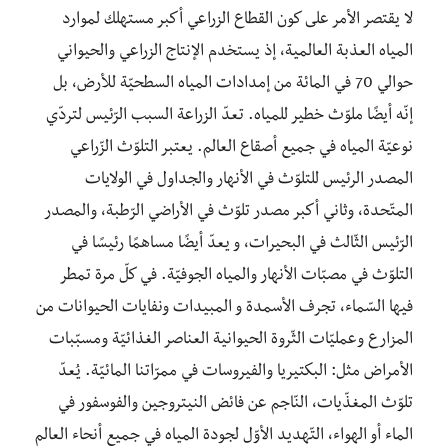
لا يقتصر الأمر على كون القطاع الزراعي أكبر مستهلك لموارد
المياه العذبة العالمية، إذ يستخدم الإنتاج الزراعي والحيواني
حوالي 70 في المائة من إمدادات المياه السطحيّة للأرض، بل
إنّه أيضًا ملوّث خطير للمياه. تعدّ الزراعة السبب الرّئيس لتردّي
نوعيّة المياه في جميع أصقاع العالم. يعتبر التلوّث الزّراعي
المصدر الرئيس للتلوّث في الأنهار والجداول في الولايات
المتّحدة، وثاني أكبر مصدر تلوّث في الأراضي الرّطبة، والمصدر
الرّئيس الثّالث في البحيرات، و يعدّ أيضًا مساهمًا رئيسًا في
التلوّث في مصبّات الأنهار والمياه الجوفيّة. في كلّ مرة تمطر
فيها السّماء، تجرف الأسمدة و المبيدات ونفايات الحيوانات من
المزارع وعمليّات الثّروة الحيوانية العناصر الغذائيّة ومسبّبات
الأمراض مثل: البكتيريا والفيروسات في ممرّاتنا المائيّة. يُعدّ
تلوّث المغذّيات، النّاجم عن فائض النيتروجين والفوسفور في
الماء أو الهواء، التّهديد الأوّل لجودة المياه في جميع أنحاء العالم