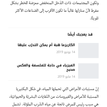
وتكون المجتمعات ذات الدّخل المنخفض معرّضة للخطر بشكل
مفرط لأنّ منازلها غالباً ما تكون الأقرب إلى الصّناعات الأكثر
تلويثًا.
قد يعجبك أيضًا
الكاريزما هبة أم يمكن التدرّب عليها
14 يونيو 2019
الفيزياء في حاجة للفلسفة والعكس
صحيح
14 مايو 2019
إنّ مسبّبات الأمراض التي تحملها المياه، في شكل البكتيريا
المسبّبة للأمراض والفيروسات من النّفايات البشريّة والحيوانيّة،
هي سبب رئيس للمرض ناتجة عن مياه الشّرب الملوّثة. تشمل