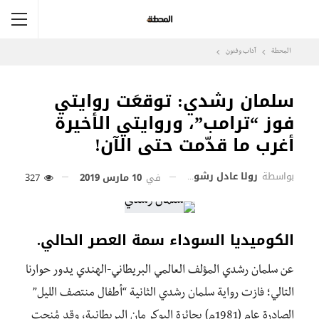
المحطة
آداب وفنون
سلمان رشدي: توقعَت روايتي
فوز “ترامب”، وروايتي الأخيرة
أغرب ما قدّمت حتى الآن!
بواسطة
رولا عادل رشوان
في
10 مارس 2019
327
الكوميديا السوداء سمة العصر الحالي.
عن سلمان رشدي المؤلف العالمي البريطاني-الهندي يدور حوارنا
التالي؛ فازت رواية سلمان رشدي الثانية “أطفال منتصف الليل”
الصادرة عام (1981م) بجائزة البوكر مان البريطانية، وقد مُنحت