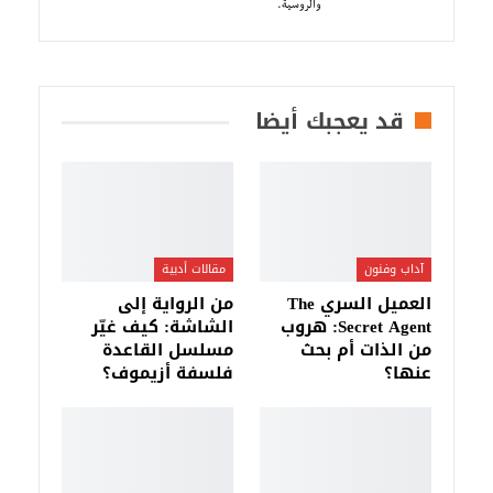
والروسية.
قد يعجبك أيضا
آداب وفنون
مقالات أدبية
العميل السري The
من الرواية إلى
Secret Agent: هروب
الشاشة: كيف غيّر
من الذات أم بحث
مسلسل القاعدة
عنها؟
فلسفة أزيموف؟