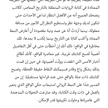
هذه حقيقة، بطريقةٍ ما لم تكن الطريقة التي اتبعتها هي الطريقة
المعتادة في كتابة الروايات المتعلقة بالتاريخ المعاصر، ككاتب
ينصحك الجميع أنه من الأفضل انتظار تداعي الأحداث حتى
تتكون لديك وجهة نظر وتستطيع النظر إلى الأمور من مسافة
معقولة، بينما أردتُ أنا عن عمد ونية مقصودة أن أعارض النمط
المعتاد وأكتب كتابًا عن التاريخ بينما يُكتب لا بعدها، تلك
مخاطرة في الواقع؛ ذلك أنك إن أخطأت حتى في أقل التفاصيل
أهميةً تُصبح كتابتك غريبة، غير معاصرة للواقع، كأنك تُطالع
أخبار الأمس التي انقضت وولّت أهميتها، في حين إن قمت
بذلك بشكل واعٍ وقادر فسيمكنك التقاط حقيقة اللحظة، وتصبح
كتابتك ذات صلة بالواقع حتى عند قراءتها مستقبليًا. إن من
العسير جدًا على النمط الروائي استيعاب حكي الواقع الذي يتغير
بالفعل في ذات وقت الكتابة، وقد صارعت التحولات المدهشة
التي عاصرناها وحاولت تكييفها قدر الإمكان.