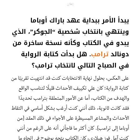
إعلان
يبدأ الأمر ببداية عهد باراك أوباما
وينتهي بانتخاب شخصية “الجوكر”، الذي
يبدو في الكتاب وكأنه نسخة ساخرة من
دونالد
ترامب
. هل بدأت كتابة الرواية
في الصباح التالي لانتخاب ترامب؟
على العكس، بحلول نهاية الانتخابات كنت قد انتهيت تقريبًا من
كتابة الرواية؛ كان علي تكييف الأحداث قليلًا لتناسب الواقع
والهدف من الكتاب، أما عن الأمور المتعلقة بترامب تحديدًا
فقد كانت ثانوية، ذلك أنني كنت أرغب بشكل أساسي في التقاط
الأحداث والمشاعر المسيطرة على الأجواء في ذلك العقد [من
أوباما إلى ترامب]. كان أكثر ما فاجأني أنه على الرغم من أنني
كنت آمل فوز هيلاري، كان الكتاب يتجه بوضوح في اتجاه ما