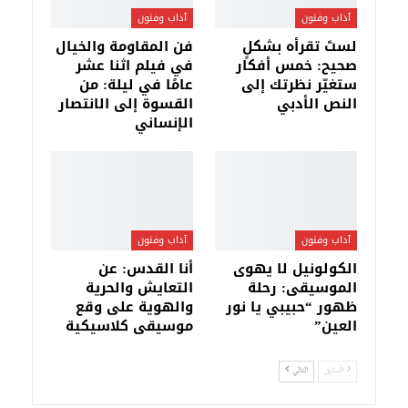
آداب وفنون
آداب وفنون
لستَ تقرأه بشكلٍ
فن المقاومة والخيال
صحيح: خمس أفكار
في فيلم اثنا عشر
ستغيّر نظرتك إلى
عامًا في ليلة: من
النص الأدبي
القسوة إلى الانتصار
الإنساني
آداب وفنون
آداب وفنون
الكولونيل لا يهوى
أنا القدس: عن
الموسيقى: رحلة
التعايش والحرية
ظهور “حبيبي يا نور
والهوية على وقع
العين”
موسيقى كلاسيكية
السابق
التالي