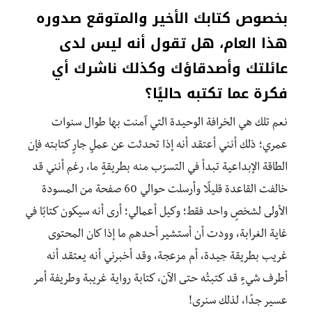
بخصوص كتابك الأخير والمتوقع صدوره
هذا العام، هل تقول أنه ليس لدى
عائلتك وأصدقاؤك وكذلك ناشرك أي
فكرة عما تكتبه حاليًا؟
نعم تلك هي الخرافة الوحيدة التي آمنت بها طوال سنوات
عمري؛ ذلك أنني أعتقد أنه إذا تحدثت عن عملٍ جارٍ كتابته فإن
الطاقة الإبداعية تبدأ في التسرّب منه بطريقةٍ ما، رغم أنني قد
خالفت القاعدة قليلًا وأرسلت حوالي 60 صفحة من المسودة
الأولى لشخصٍ واحد فقط؛ وكيل أعمالي؛ أرى أنه سيكون كتابًا في
غاية الغرابة، وودت أن أستشير أحدهم ما إذا كان المحتوى
غريب بطريقة جيدة، أم مزعجة، وقد أخبرني أنه يعتقد أنه
أطرف شيءٍ قد كتبتُه حتى الآن، كتابة رواية غريبة وطريفة أمر
عسير جدًا، لذلك سنرى!