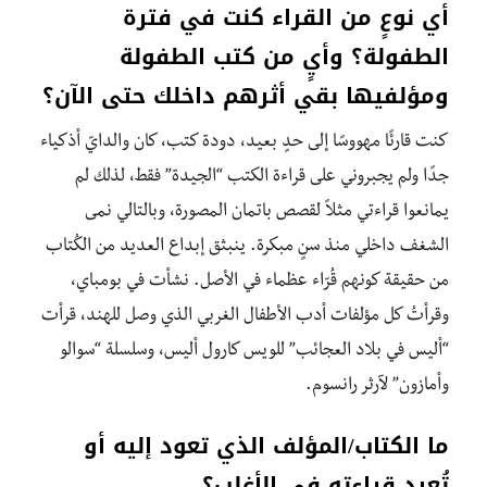
أي نوعٍ من القراء كنت في فترة
الطفولة؟ وأيٍ من كتب الطفولة
ومؤلفيها بقي أثرهم داخلك حتى الآن؟
كنت قارئًا مهووسًا إلى حدٍ بعيد، دودة كتب، كان والدايّ أذكياء
جدًا ولم يجبروني على قراءة الكتب “الجيدة” فقط، لذلك لم
يمانعوا قراءتي مثلاً لقصص باتمان المصورة، وبالتالي نمى
الشغف داخلي منذ سنٍ مبكرة. ينبثق إبداع العديد من الكُتاب
من حقيقة كونهم قُرّاء عظماء في الأصل. نشأت في بومباي،
وقرأتُ كل مؤلفات أدب الأطفال الغربي الذي وصل للهند، قرأت
“أليس في بلاد العجائب” للويس كارول أليس، وسلسلة “سوالو
وأمازون” لآرثر رانسوم.
ما الكتاب/المؤلف الذي تعود إليه أو
تُعيد قراءته في الأغلب؟