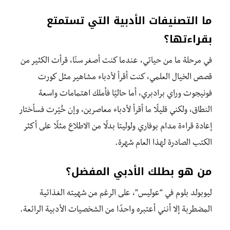
ما التصنيفات الأدبية التي تستمتع
بقراءتها؟
في مرحلة ما من حياتي، عندما كنت أصغر سنًا، قرأت الكثير من
قصص الخيال العلمي، كنت أقرأ لأدباء مشاهير مثل كورت
فونيجوت وراي برادبري، أما حاليًا فأملك اهتمامات واسعة
النطاق، ولكني قليلًا ما أقرأ لأدباء معاصرين، وإن خُيّرت فسأختار
إعادة قراءة مدام بوفاري ولوليتا بدلًا من الاطلاع مثلًا على أكثر
الكتب الصادرة لهذا العام شهرة.
من هو بطلك الأدبي المفضل؟
ليوبولد بلوم في “عوليس”، على الرغم من شهيته الغذائية
المضطربة إلا أنني أعتبره واحدًا من الشخصيات الأدبية الرائعة.