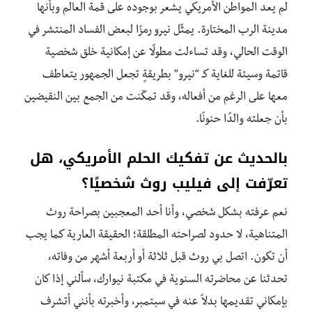
لم يعد المواطن الأمريكي يشعر بوجوده على قمة العالم وبأنها
مدينة الرب المختارة. يمثّل نيرو رمزًا لبعض الفساد المنتشر في
الوقت الحالي، وقد تساءلت مطولًا عن إمكانية خلق شخصية
قاتمة وسيئة للغاية كـ “نيرو” بطريقةٍ تجعل الجمهور يتعاطف
معها على الرغم من أفعاله، وقد تمكّنت من الجمع بين النقيضين
بأن جعلته والدًا حنونًا.
بالحديث عن تفكيك الحلم الأمريكي، هل
تعرّفت إلى فيليب روث شخصيًا؟
نعم عرفته بشكل شخصي، وأنا أحد المعجبين بصراحة روث
المتناهية، لا حدود لصراحته المطلقة؛ الحقيقة العارية كما يجب
أن تكون. اتصل بي روث قبل ثلاثة أو أربعة أشهر من وفاته،
تحدثنا عن محاضرته السنوية في مكتبة نيوارك، سألني إذا كان
بإمكاني تقديمها بدلاً عنه في سبتمبر، وأخبرته بأنني أتشرف