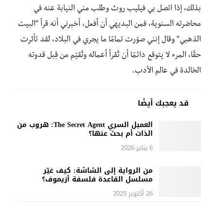
بذلك، إذا اتصل بي فيليب روث وطلب مني النيابة عنه في
محاضرته السنوية، فمن البديهي أن أفعل، أخبرني أنه قرأ “البيت
الذهبي” وقال إنني صوّرت تمامًا ما يجري في البلاد، لقد تأثرت
حقًا، المرء لا يتوقع دائمًا أن تُقرأ أعماله وتُقيّم من قِبل قدوته
الخالدة في عالم الأدب.
قد يعجبك أيضًا
العميل السري The Secret Agent: هروب من
الذات أم بحث عنها؟
6 يناير 2026
من الرواية إلى الشاشة: كيف غيّر
مسلسل القاعدة فلسفة أزيموف؟
26 أكتوبر 2025