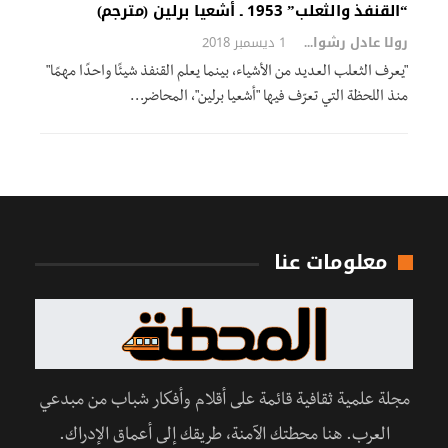
“القنفذ والثعلب” 1953 ـ أشعيا برلين (مترجم)
رولا عادل رشوان
1 ديسمبر 2018
"يعرف الثعلب العديد من الأشياء، بينما يعلم القنفذ شيئًا واحدًا مهمًا"
منذ اللحظة التي تعرّف فيها "أشعيا برلين"، المحاضر…
معلومات عنا
مجلة علمية ثقافية قائمة على أقلام وأفكار شباب من مبدعي
العرب. هنا محطتك الآمنة، طريقك إلى أعماق الإدراك.