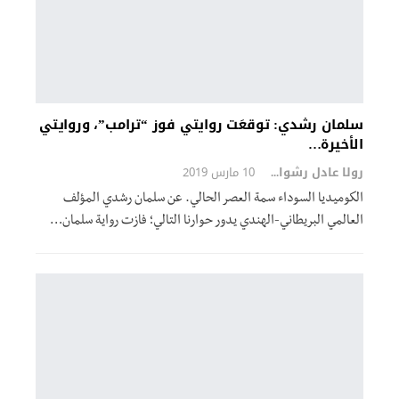
سلمان رشدي: توقعَت روايتي فوز “ترامب”، وروايتي
الأخيرة…
رولا عادل رشوان
10 مارس 2019
الكوميديا السوداء سمة العصر الحالي. عن سلمان رشدي المؤلف
العالمي البريطاني-الهندي يدور حوارنا التالي؛ فازت رواية سلمان…