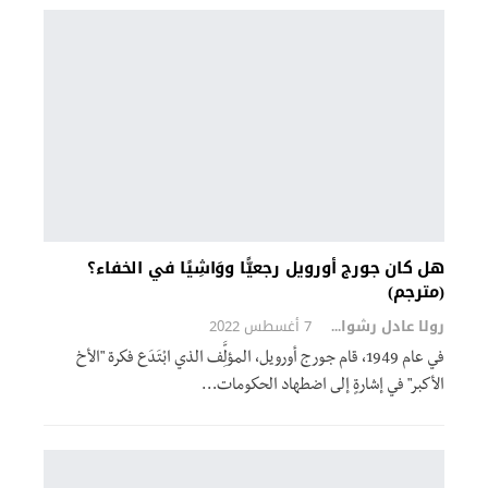
هل كان جورج أورويل رجعيًّا ووَاشِيًا في الخفاء؟
(مترجم)
رولا عادل رشوان
7 أغسطس 2022
في عام 1949، قام جورج أورويل، المؤلَِّف الذي ابْتَدَع فكرة "الأخ
الأكبر" في إشارةٍ إلى اضطهاد الحكومات
…