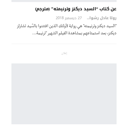
عن كتاب “السيد ديكنز وترنيمته” (مترجم)
رولا عادل رشوان
27 ديسمبر 2018
"السيد ديكنز وترنيمته" هي رواية لأولئك الذين افتتنوا بالسَّيد تشارلز
ديكنز، بعد استمتاعهم بمشاهدة الفيلم الشهير "ترنيمة…
إعلان