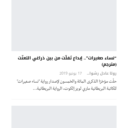
“نساء صغيرات”.. إبداع تَفلّت من بين ذراعَي التعنّت
(مترجم)
رولا عادل رشوان
17 يونيو 2019
حلّت مؤخرًا الذكرى المائة والخمسون لإصدار رواية "نساء صغيرات"
للكاتبة البريطانية ماري لويز إلكوت، الرواية البريطانية…