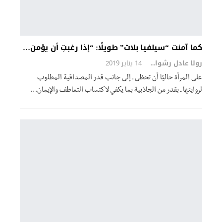
كما آمنت “سيلفيا بلاث” طويلًا: “إذا رغبتِ أن يؤمن…
رولا عادل رشوان
14 يناير 2019
على المرأة حاليًا أن تحظى ـ إلى جانب قدر المصداقية المطلوب
لروايتها ـ بقدر من الجاذبية بما يكفي لاكتساب التعاطف والإيمان…