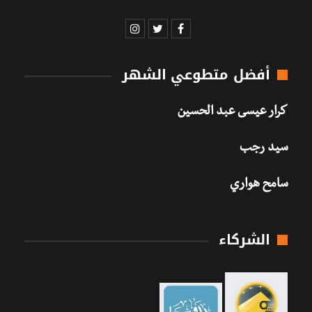
أفضل متطوعي الشهر
كرار عيسى عبد الحسين
سيد رجب
سامح هواري
الشركاء