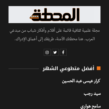
مجلة علمية ثقافية قائمة على أقلام وأفكار شباب من مبدعي
العرب. هنا محطتك الآمنة، طريقك إلى أعماق الإدراك.
أفضل متطوعي الشهر
كرار عيسى عبد الحسين
سيد رجب
سامح هواري