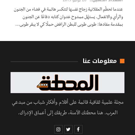
عندما تحطّم العقلانية زجاج نفسها لتتكسر هائمة في فضاء من الجنون
والرأي والانفعال. يستهّل ممدوح عدوان كتابه دفاعًا عن الجنون
بمقدمة مفادها: طوبى طوبى للبطن الرافض حملًا كي لا يبقر طوبى…
معلومات عنا
مجلة علمية ثقافية قائمة على أقلام وأفكار شباب من مبدعي
العرب. هنا محطتك الآمنة، طريقك إلى أعماق الإدراك.