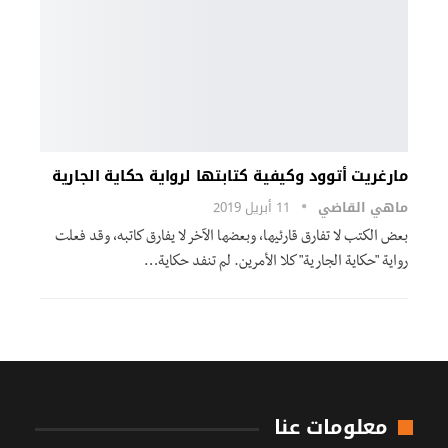
مارغریت أتوود وكیفیة كتابتھا لروایة حكایة الجاریة
ماهي القاضي
11 أبريل 2019
بعض الكتب لا تفارق قارئیھا، وبعضھا الآخر لا یفارق كاتبه، وقد فعلت
روایة "حكایة الجاریة" كلا الأمرین. لم تنفد حكایة…
معلومات عنا